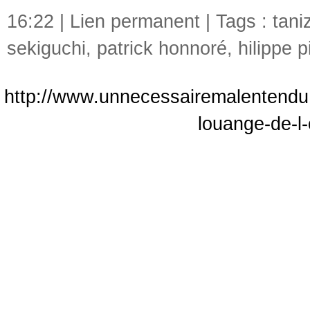
16:22 |
Lien permanent
| Tags :
tani
sekiguchi
,
patrick honnoré
,
hilippe p
http://www.unnecessairemalentendu.c
louange-de-l