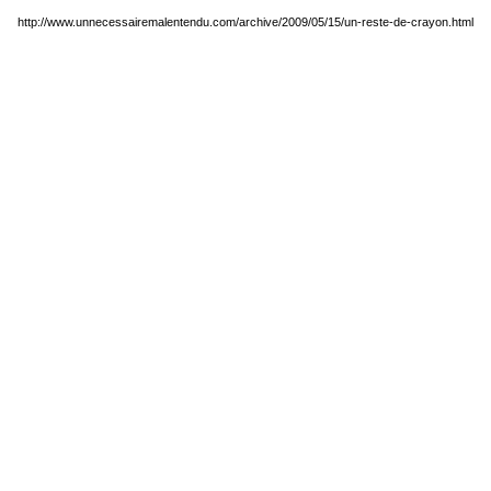
http://www.unnecessairemalentendu.com/archive/2009/05/15/un-reste-de-crayon.html