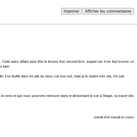
Imprimer
Afficher les commentaires
. Cette autre affaire peut être la lecture d’un second livre, auquel cas il me faut trouver un
s bien.
se faufile dans les plis du vieux cuir tout usé, mais je le repère très vite, il le sait.
 sens et que nous pourrons retrouver dans le dictionnaire le soir à l’étape, ou tracer des
extrait d'un travail en cours