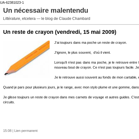
UA-62381023-1
Un nécessaire malentendu
Littérature, etcetera — le blog de Claude Chambard
Un reste de crayon
(vendredi, 15 mai 2009)
J’ai toujours dans ma poche un reste de crayon.
J’ignore, le plus souvent, d’où il vient.
Lorsqu’il n’est pas dans ma poche, je le retrouve entre le
nouveau bout de crayon. Ce n’est pas toujours facile. 
Je le retrouve aussi souvent au fonds de mon cartable, entr
Quand je pars pour plusieurs jours, je le range, avec mon stylo plume et une gomme, dans 
Je glisse toujours un reste de crayon dans mes carnets de voyage et autres guides. C’est 
circuits.
15:08 |
Lien permanent