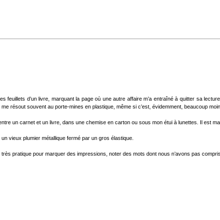
s feuillets d’un livre, marquant la page où une autre affaire m’a entraîné à quitter sa lecture
Je me résout souvent au porte-mines en plastique, même si c’est, évidemment, beaucoup moin
e un carnet et un livre, dans une chemise en carton ou sous mon étui à lunettes. Il est malin, il 
un vieux plumier métallique fermé par un gros élastique.
très pratique pour marquer des impressions, noter des mots dont nous n’avons pas compris le