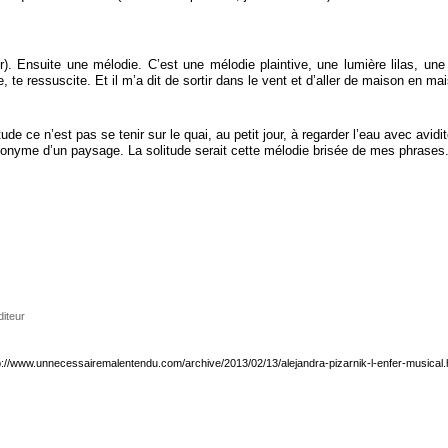
r). Ensuite une mélodie. C’est une mélodie plaintive, une lumière lilas, un
, te ressuscite. Et il m’a dit de sortir dans le vent et d’aller de maison en ma
de ce n’est pas se tenir sur le quai, au petit jour, à regarder l’eau avec avidi
ynonyme d’un paysage. La solitude serait cette mélodie brisée de mes phrases
diteur
p://www.unnecessairemalentendu.com/archive/2013/02/13/alejandra-pizarnik-l-enfer-musical.