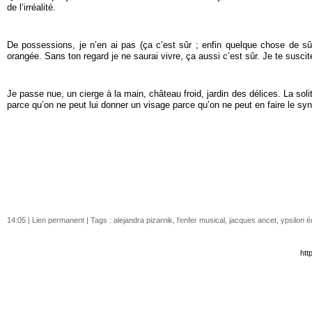
de l’irréalité.
De possessions, je n’en ai pas (ça c’est sûr ; enfin quelque chose de sû
orangée. Sans ton regard je ne saurai vivre, ça aussi c’est sûr. Je te suscite
Je passe nue, un cierge à la main, château froid, jardin des délices. La solitu
parce qu’on ne peut lui donner un visage parce qu’on ne peut en faire le s
14:05 |
Lien permanent
| Tags :
alejandra pizarnik
,
l'enfer musical
,
jacques ancet
,
ypsilon é
htt