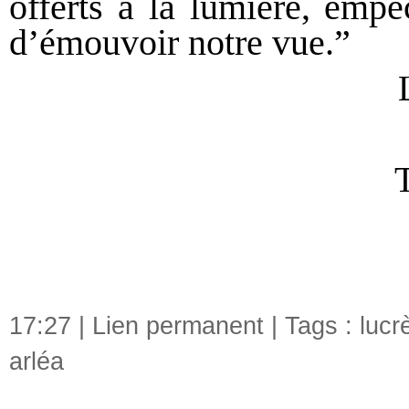
offerts à la lumière, empê
d’émouvoir notre vue.”
T
17:27 |
Lien permanent
| Tags :
lucr
arléa