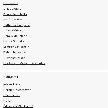
Lucien Suel
Claude Favre
Denis Montebello
Marie Cosnay
Catherine Pomparat
Juliette Mézenc
Camille de Toledo
Liliane Giraudon
Lambert Schlechter
Déborah Heissler
Clément Rosset
Les Amis de Michèle Desbordes
Éditeurs
le bleu du ciel
Dernier Télégramme
Héros-limite
P.O.L
Éditions de l'Atelier In8