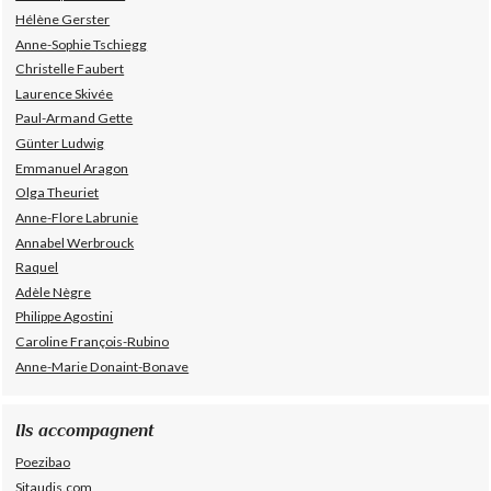
Hélène Gerster
Anne-Sophie Tschiegg
Christelle Faubert
Laurence Skivée
Paul-Armand Gette
Günter Ludwig
Emmanuel Aragon
Olga Theuriet
Anne-Flore Labrunie
Annabel Werbrouck
Raquel
Adèle Nègre
Philippe Agostini
Caroline François-Rubino
Anne-Marie Donaint-Bonave
Ils accompagnent
Poezibao
Sitaudis.com