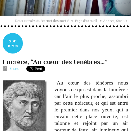
Deux extraits du "carnet des morts"
Page d'accueil
Andrzej Stasiuk
2011
10/04
Lucrèce, “Au cœur des ténèbres…”
Share
“Au cœur des ténèbres nous
voyons ce qui est dans la lumière :
car l’air le plus proche, assombri
par cette noirceur, et qui est entré
le premier dans nos yeux, qui a
envahi cette place ouverte, est
talonné et rejoint par un air
porteur de feux, air lumineux qui