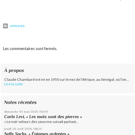
IMPRIMER
Les commentaires sont fermés.
À propos
Claude Chambard est né en 1950 sur le nez de l’Afrique, au Sénégal, où l’on...
Lire la suite
Notes récentes
dimanche 03
mai 2026
15h59
Carlo Levi, « Les mots sont des pierres »
« Le noir velours des yeux me suivait partout...
jeudi 30
avril 2026
14h24
Nelly Sachs, « Énigmes ardentes »