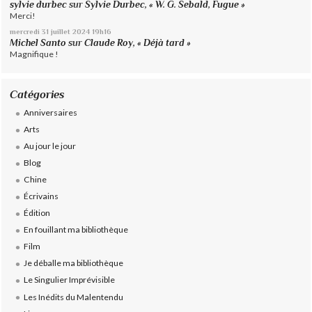
sylvie durbec
sur
Sylvie Durbec, « W. G. Sebald, Fugue »
Merci!
mercredi 31
juillet 2024
19h16
Michel Santo
sur
Claude Roy, « Déjà tard »
Magnifique !
Catégories
Anniversaires
Arts
Au jour le jour
Blog
Chine
Écrivains
Édition
En fouillant ma bibliothèque
Film
Je déballe ma bibliothèque
Le Singulier Imprévisible
Les Inédits du Malentendu