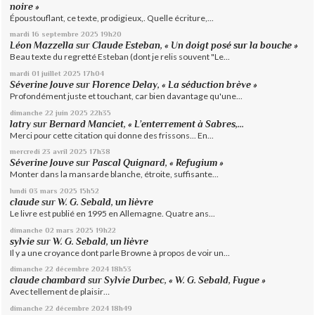
noire »
Époustouflant, ce texte, prodigieux,. Quelle écriture,...
mardi 16
septembre 2025
19h20
Léon Mazzella
sur
Claude Esteban, « Un doigt posé sur la bouche »
Beau texte du regretté Esteban (dont je relis souvent "Le...
mardi 01
juillet 2025
17h04
Séverine Jouve
sur
Florence Delay, « La séduction brève »
Profondément juste et touchant, car bien davantage qu'une...
dimanche 22
juin 2025
22h35
latry
sur
Bernard Manciet, « L’enterrement à Sabres,...
Merci pour cette citation qui donne des frissons... En...
mercredi 23
avril 2025
17h38
Séverine Jouve
sur
Pascal Quignard, « Refugium »
Monter dans la mansarde blanche, étroite, suffisante...
lundi 03
mars 2025
15h52
claude
sur
W. G. Sebald, un lièvre
Le livre est publié en 1995 en Allemagne. Quatre ans...
dimanche 02
mars 2025
19h22
sylvie
sur
W. G. Sebald, un lièvre
Il y a une croyance dont parle Browne à propos de voir un...
dimanche 22
décembre 2024
18h53
claude chambard
sur
Sylvie Durbec, « W. G. Sebald, Fugue »
Avec tellement de plaisir…
dimanche 22
décembre 2024
18h49