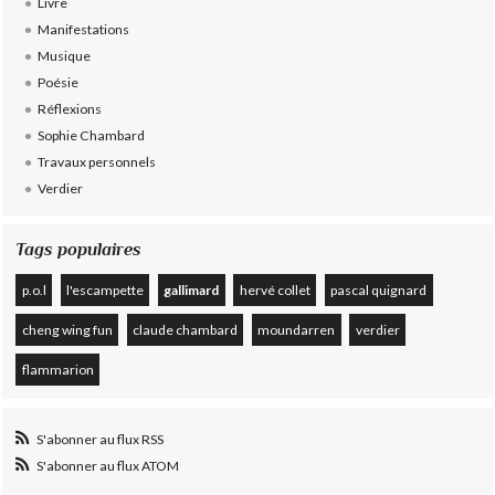
Livre
Manifestations
Musique
Poésie
Réflexions
Sophie Chambard
Travaux personnels
Verdier
Tags populaires
p.o.l
l'escampette
gallimard
hervé collet
pascal quignard
cheng wing fun
claude chambard
moundarren
verdier
flammarion
S'abonner au flux RSS
S'abonner au flux ATOM