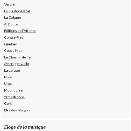
Verdier
Le Castor Astral
La Cabane
Al Dante
Éditions de l'Attente
Contre-Pied
Quidam
Cousu Main
Le Chemin de Fer
Æncrages & cie
La barque
Nous
Unes
Moundarren
202 édiitions
Corti
L’Ire des Marges
Éloge de la musique