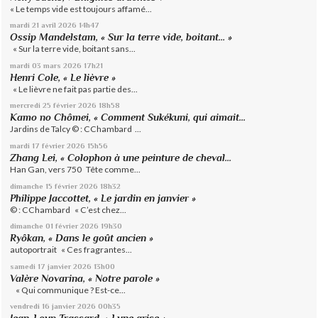
« Le temps vide est toujours affamé...
mardi 21
avril 2026
14h47
Ossip Mandelstam, « Sur la terre vide, boitant… »
« Sur la terre vide, boitant sans...
mardi 03
mars 2026
17h21
Henri Cole, « Le lièvre »
« Le lièvre ne fait pas partie des...
mercredi 25
février 2026
18h58
Kamo no Chômei, « Comment Sukékuni, qui aimait...
Jardins de Talcy © : CChambard ...
mardi 17
février 2026
15h56
Zhang Lei, « Colophon à une peinture de cheval...
Han Gan, vers 750 Tête comme...
dimanche 15
février 2026
18h32
Philippe Jaccottet, « Le jardin en janvier »
© : CChambard « C’est chez...
dimanche 01
février 2026
19h30
Ryôkan, « Dans le goût ancien »
autoportrait « Ces fragrantes...
samedi 17
janvier 2026
13h00
Valère Novarina, « Notre parole »
« Qui communique ? Est-ce...
vendredi 16
janvier 2026
00h35