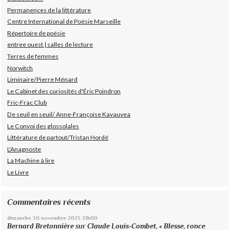
Permanences de la littérature
Centre International de Poésie Marseille
Répertoire de poésie
entree ouest | salles de lecture
Terres de femmes
Norwitch
Liminaire/Pierre Ménard
Le Cabinet des curiosités d'Éric Poindron
Fric-Frac Club
De seuil en seuil/ Anne-Françoise Kavauvea
Le Convoi des glossolales
Littérature de partout/Tristan Hordé
L'Anagnoste
La Machine à lire
Le Livre
Commentaires récents
dimanche 30
novembre 2025
21h00
Bernard Bretonnière
sur
Claude Louis-Combet, « Blesse, ronce