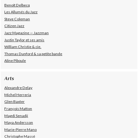
Benoît Delbecq
Les Allumés du Jazz
Steve Coleman
Citizen Jazz
Jazz Magazine — Jazzman
Justin Taylor et ses amis
William Christie & cie.
Thomas Dunford & sa petite bande
Aline Piboule
Arts
Alexandre Delay
Michel Herreria
Glen Baxter
François Matton
Magdi Senadji
Maya Andersson
Marie-Pierre Mano
Christophe Massé