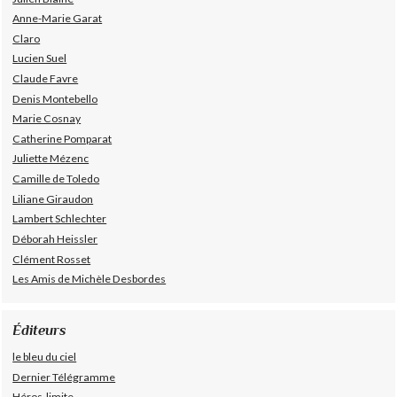
Anne-Marie Garat
Claro
Lucien Suel
Claude Favre
Denis Montebello
Marie Cosnay
Catherine Pomparat
Juliette Mézenc
Camille de Toledo
Liliane Giraudon
Lambert Schlechter
Déborah Heissler
Clément Rosset
Les Amis de Michèle Desbordes
Éditeurs
le bleu du ciel
Dernier Télégramme
Héros-limite