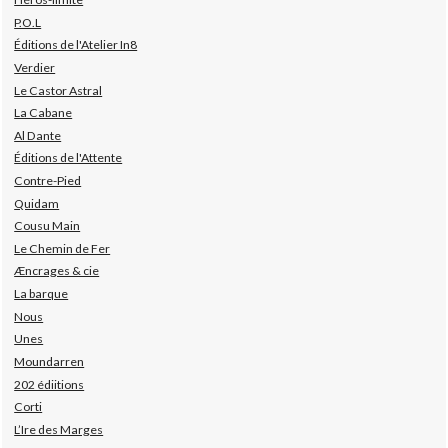
P.O.L
Éditions de l'Atelier In8
Verdier
Le Castor Astral
La Cabane
Al Dante
Éditions de l'Attente
Contre-Pied
Quidam
Cousu Main
Le Chemin de Fer
Æncrages & cie
La barque
Nous
Unes
Moundarren
202 édiitions
Corti
L’Ire des Marges