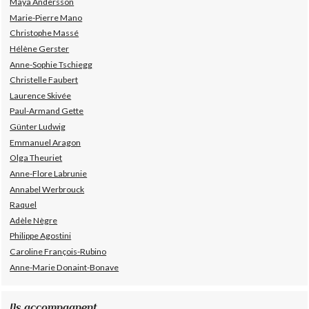
Maya Andersson
Marie-Pierre Mano
Christophe Massé
Hélène Gerster
Anne-Sophie Tschiegg
Christelle Faubert
Laurence Skivée
Paul-Armand Gette
Günter Ludwig
Emmanuel Aragon
Olga Theuriet
Anne-Flore Labrunie
Annabel Werbrouck
Raquel
Adèle Nègre
Philippe Agostini
Caroline François-Rubino
Anne-Marie Donaint-Bonave
Ils accompagnent