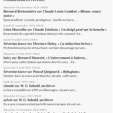
dimanche 30
novembre 2025
21h00
Bernard Bretonnière
sur
Claude Louis-Combet, « Blesse, ronce
noire »
Époustouflant, ce texte, prodigieux,. Quelle écriture,...
mardi 16
septembre 2025
19h20
Léon Mazzella
sur
Claude Esteban, « Un doigt posé sur la bouche »
Beau texte du regretté Esteban (dont je relis souvent "Le...
mardi 01
juillet 2025
17h04
Séverine Jouve
sur
Florence Delay, « La séduction brève »
Profondément juste et touchant, car bien davantage qu'une...
dimanche 22
juin 2025
22h35
latry
sur
Bernard Manciet, « L’enterrement à Sabres,...
Merci pour cette citation qui donne des frissons... En...
mercredi 23
avril 2025
17h38
Séverine Jouve
sur
Pascal Quignard, « Refugium »
Monter dans la mansarde blanche, étroite, suffisante...
lundi 03
mars 2025
15h52
claude
sur
W. G. Sebald, un lièvre
Le livre est publié en 1995 en Allemagne. Quatre ans...
dimanche 02
mars 2025
19h22
sylvie
sur
W. G. Sebald, un lièvre
Il y a une croyance dont parle Browne à propos de voir un...
dimanche 22
décembre 2024
18h53