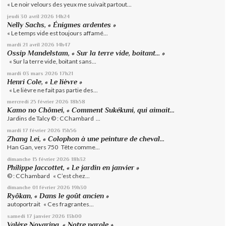
« Le noir velours des yeux me suivait partout...
jeudi 30
avril 2026
14h24
Nelly Sachs, « Énigmes ardentes »
« Le temps vide est toujours affamé...
mardi 21
avril 2026
14h47
Ossip Mandelstam, « Sur la terre vide, boitant… »
« Sur la terre vide, boitant sans...
mardi 03
mars 2026
17h21
Henri Cole, « Le lièvre »
« Le lièvre ne fait pas partie des...
mercredi 25
février 2026
18h58
Kamo no Chômei, « Comment Sukékuni, qui aimait...
Jardins de Talcy © : CChambard ...
mardi 17
février 2026
15h56
Zhang Lei, « Colophon à une peinture de cheval...
Han Gan, vers 750 Tête comme...
dimanche 15
février 2026
18h32
Philippe Jaccottet, « Le jardin en janvier »
© : CChambard « C’est chez...
dimanche 01
février 2026
19h30
Ryôkan, « Dans le goût ancien »
autoportrait « Ces fragrantes...
samedi 17
janvier 2026
13h00
Valère Novarina, « Notre parole »