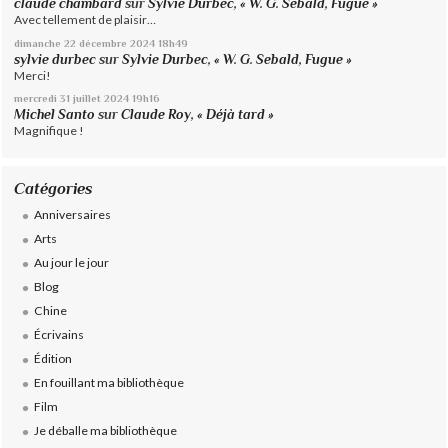
claude chambard
sur
Sylvie Durbec, « W. G. Sebald, Fugue »
Avec tellement de plaisir…
dimanche 22
décembre 2024
18h49
sylvie durbec
sur
Sylvie Durbec, « W. G. Sebald, Fugue »
Merci!
mercredi 31
juillet 2024
19h16
Michel Santo
sur
Claude Roy, « Déjà tard »
Magnifique !
Catégories
Anniversaires
Arts
Au jour le jour
Blog
Chine
Écrivains
Édition
En fouillant ma bibliothèque
Film
Je déballe ma bibliothèque