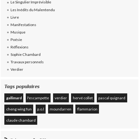
Le Singulier Imprévisible
Les Inédits du Malentendu
Livre
Manifestations
Musique
Poésie
Réflexions
Sophie Chambard
Travaux personnels
Verdier
Tags populaires
gallimard
l'escampette
verdier
hervé collet
pascal quignard
cheng wing fun
p.o.l
moundarren
flammarion
claude chambard