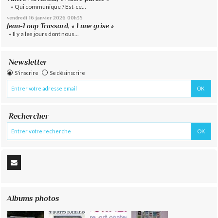
« Qui communique ? Est-ce...
vendredi 16
janvier 2026
00h35
Jean-Loup Trassard, « Lune grise »
« Il y a les jours dont nous...
Newsletter
S'inscrire
Se désinscrire
Rechercher
Albums photos