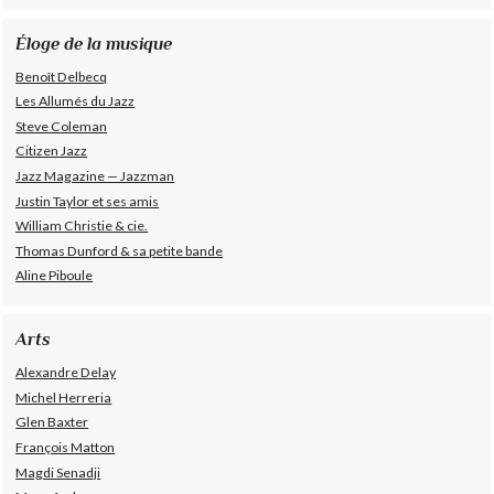
Éloge de la musique
Benoît Delbecq
Les Allumés du Jazz
Steve Coleman
Citizen Jazz
Jazz Magazine — Jazzman
Justin Taylor et ses amis
William Christie & cie.
Thomas Dunford & sa petite bande
Aline Piboule
Arts
Alexandre Delay
Michel Herreria
Glen Baxter
François Matton
Magdi Senadji