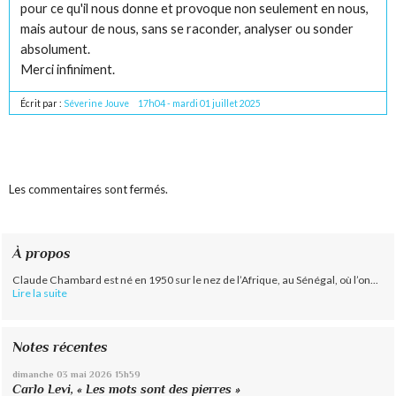
pour ce qu'il nous donne et provoque non seulement en nous,
mais autour de nous, sans se raconder, analyser ou sonder
absolument.
Merci infiniment.
Écrit par :
Séverine Jouve
17h04
-
mardi 01
juillet 2025
Les commentaires sont fermés.
À propos
Claude Chambard est né en 1950 sur le nez de l’Afrique, au Sénégal, où l’on...
Lire la suite
Notes récentes
dimanche 03
mai 2026
15h59
Carlo Levi, « Les mots sont des pierres »