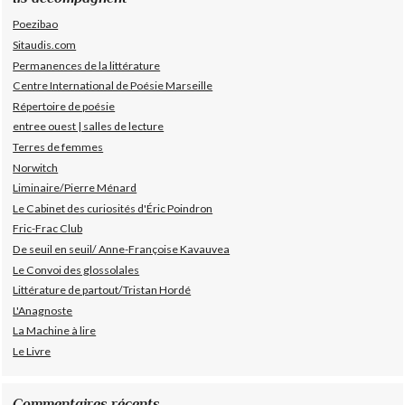
Poezibao
Sitaudis.com
Permanences de la littérature
Centre International de Poésie Marseille
Répertoire de poésie
entree ouest | salles de lecture
Terres de femmes
Norwitch
Liminaire/Pierre Ménard
Le Cabinet des curiosités d'Éric Poindron
Fric-Frac Club
De seuil en seuil/ Anne-Françoise Kavauvea
Le Convoi des glossolales
Littérature de partout/Tristan Hordé
L'Anagnoste
La Machine à lire
Le Livre
Commentaires récents