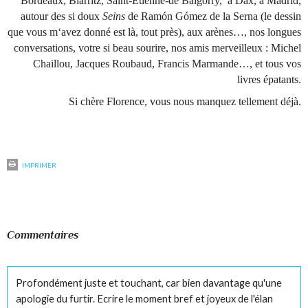
Bordeaux, Biarritz, Saint-Étienne-de Baïgorry, à Dax, à Madrid,
autour des si doux
Seins
de Ramón Gómez de la Serna (le dessin
que vous m‘avez donné est là, tout près), aux arènes…, nos longues
conversations, votre si beau sourire, nos amis merveilleux : Michel
Chaillou, Jacques Roubaud, Francis Marmande…, et tous vos
livres épatants.
Si chère Florence, vous nous manquez tellement déjà.
IMPRIMER
Commentaires
Profondément juste et touchant, car bien davantage qu'une
apologie du furtir. Ecrire le moment bref et joyeux de l'élan