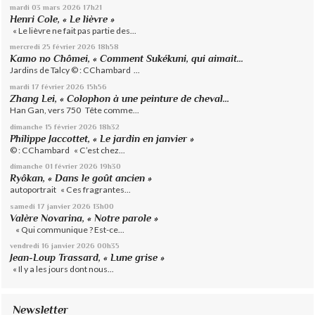
mardi 03
mars 2026
17h21
Henri Cole, « Le lièvre »
« Le lièvre ne fait pas partie des...
mercredi 25
février 2026
18h58
Kamo no Chômei, « Comment Sukékuni, qui aimait...
Jardins de Talcy © : CChambard ...
mardi 17
février 2026
15h56
Zhang Lei, « Colophon à une peinture de cheval...
Han Gan, vers 750 Tête comme...
dimanche 15
février 2026
18h32
Philippe Jaccottet, « Le jardin en janvier »
© : CChambard « C’est chez...
dimanche 01
février 2026
19h30
Ryôkan, « Dans le goût ancien »
autoportrait « Ces fragrantes...
samedi 17
janvier 2026
13h00
Valère Novarina, « Notre parole »
« Qui communique ? Est-ce...
vendredi 16
janvier 2026
00h35
Jean-Loup Trassard, « Lune grise »
« Il y a les jours dont nous...
Newsletter