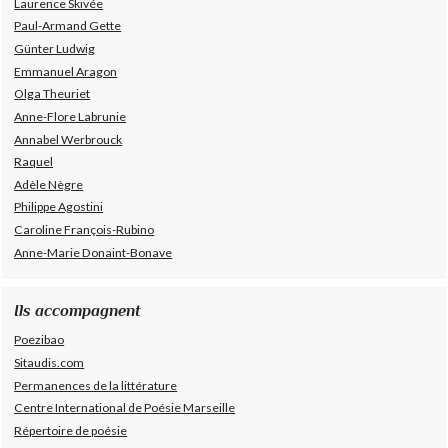
Laurence Skivée
Paul-Armand Gette
Günter Ludwig
Emmanuel Aragon
Olga Theuriet
Anne-Flore Labrunie
Annabel Werbrouck
Raquel
Adèle Nègre
Philippe Agostini
Caroline François-Rubino
Anne-Marie Donaint-Bonave
Ils accompagnent
Poezibao
Sitaudis.com
Permanences de la littérature
Centre International de Poésie Marseille
Répertoire de poésie