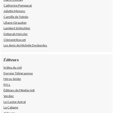
Catherine Pomparat
Juliette Mézenc
Camille de Toledo
Liliane Giraudon
Lambert Schlechter
Déborah Heissler
Clément Rosset
Les Amis de Michèle Desbordes
Éditeurs
le bleu du ciel
Dernier Télégramme
Héros-limite
P.O.L
Éditions de l'Atelier In8
Verdier
Le Castor Astral
La Cabane