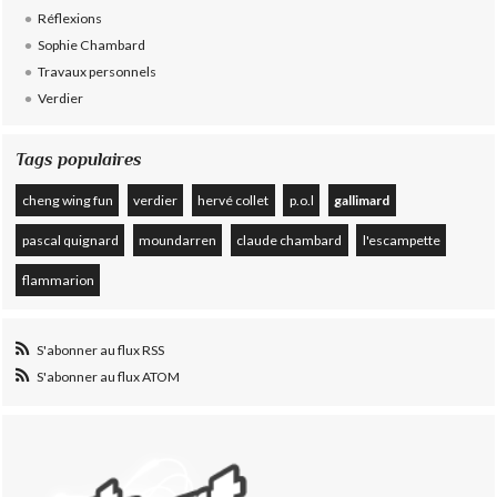
Réflexions
Sophie Chambard
Travaux personnels
Verdier
Tags populaires
cheng wing fun
verdier
hervé collet
p.o.l
gallimard
pascal quignard
moundarren
claude chambard
l'escampette
flammarion
S'abonner au flux RSS
S'abonner au flux ATOM