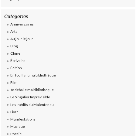
Catégories
Anniversaires
Arts
Au jour le jour
Blog
Chine
Écrivains
Édition
En fouillant ma bibliothèque
Film
Je déballe ma bibliothèque
Le Singulier Imprévisible
Les Inédits du Malentendu
Livre
Manifestations
Musique
Poésie