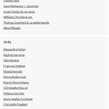
Citizen Jazz
Jazz Magazine — Jazzman
Justin Taylor et ses amis
William Christie & cie.
Thomas Dunford & sa petite bande
Aline Piboule
Arts
Alexandre Delay
Michel Herreria
Glen Baxter
François Matton
Magdi Senadji
Maya Andersson
Marie-Pierre Mano
Christophe Massé
Hélène Gerster
Anne-Sophie Tschiegg
Christelle Faubert