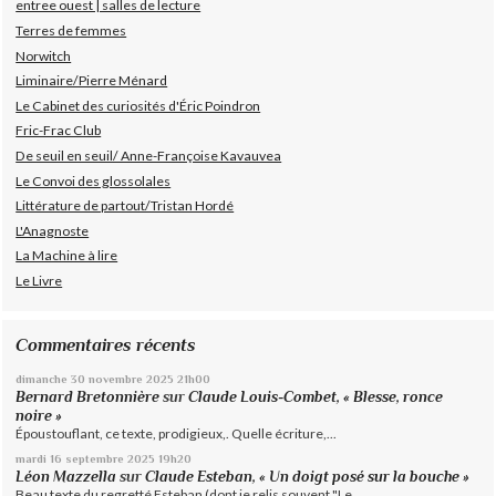
entree ouest | salles de lecture
Terres de femmes
Norwitch
Liminaire/Pierre Ménard
Le Cabinet des curiosités d'Éric Poindron
Fric-Frac Club
De seuil en seuil/ Anne-Françoise Kavauvea
Le Convoi des glossolales
Littérature de partout/Tristan Hordé
L'Anagnoste
La Machine à lire
Le Livre
Commentaires récents
dimanche 30
novembre 2025
21h00
Bernard Bretonnière
sur
Claude Louis-Combet, « Blesse, ronce
noire »
Époustouflant, ce texte, prodigieux,. Quelle écriture,...
mardi 16
septembre 2025
19h20
Léon Mazzella
sur
Claude Esteban, « Un doigt posé sur la bouche »
Beau texte du regretté Esteban (dont je relis souvent "Le...