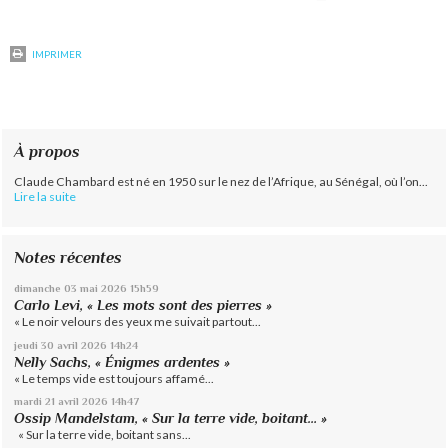
IMPRIMER
À propos
Claude Chambard est né en 1950 sur le nez de l’Afrique, au Sénégal, où l’on...
Lire la suite
Notes récentes
dimanche 03
mai 2026
15h59
Carlo Levi, « Les mots sont des pierres »
« Le noir velours des yeux me suivait partout...
jeudi 30
avril 2026
14h24
Nelly Sachs, « Énigmes ardentes »
« Le temps vide est toujours affamé...
mardi 21
avril 2026
14h47
Ossip Mandelstam, « Sur la terre vide, boitant… »
« Sur la terre vide, boitant sans...