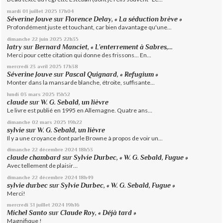
mardi 01
juillet 2025
17h04
Séverine Jouve
sur
Florence Delay, « La séduction brève »
Profondément juste et touchant, car bien davantage qu'une...
dimanche 22
juin 2025
22h35
latry
sur
Bernard Manciet, « L’enterrement à Sabres,...
Merci pour cette citation qui donne des frissons... En...
mercredi 23
avril 2025
17h38
Séverine Jouve
sur
Pascal Quignard, « Refugium »
Monter dans la mansarde blanche, étroite, suffisante...
lundi 03
mars 2025
15h52
claude
sur
W. G. Sebald, un lièvre
Le livre est publié en 1995 en Allemagne. Quatre ans...
dimanche 02
mars 2025
19h22
sylvie
sur
W. G. Sebald, un lièvre
Il y a une croyance dont parle Browne à propos de voir un...
dimanche 22
décembre 2024
18h53
claude chambard
sur
Sylvie Durbec, « W. G. Sebald, Fugue »
Avec tellement de plaisir…
dimanche 22
décembre 2024
18h49
sylvie durbec
sur
Sylvie Durbec, « W. G. Sebald, Fugue »
Merci!
mercredi 31
juillet 2024
19h16
Michel Santo
sur
Claude Roy, « Déjà tard »
Magnifique !