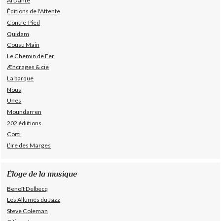
Al Dante
Éditions de l'Attente
Contre-Pied
Quidam
Cousu Main
Le Chemin de Fer
Æncrages & cie
La barque
Nous
Unes
Moundarren
202 édiitions
Corti
L’Ire des Marges
Éloge de la musique
Benoît Delbecq
Les Allumés du Jazz
Steve Coleman