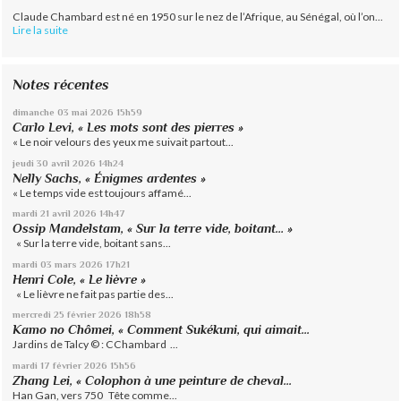
Claude Chambard est né en 1950 sur le nez de l’Afrique, au Sénégal, où l’on...
Lire la suite
Notes récentes
dimanche 03
mai 2026
15h59
Carlo Levi, « Les mots sont des pierres »
« Le noir velours des yeux me suivait partout...
jeudi 30
avril 2026
14h24
Nelly Sachs, « Énigmes ardentes »
« Le temps vide est toujours affamé...
mardi 21
avril 2026
14h47
Ossip Mandelstam, « Sur la terre vide, boitant… »
« Sur la terre vide, boitant sans...
mardi 03
mars 2026
17h21
Henri Cole, « Le lièvre »
« Le lièvre ne fait pas partie des...
mercredi 25
février 2026
18h58
Kamo no Chômei, « Comment Sukékuni, qui aimait...
Jardins de Talcy © : CChambard ...
mardi 17
février 2026
15h56
Zhang Lei, « Colophon à une peinture de cheval...
Han Gan, vers 750 Tête comme...