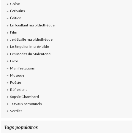
Chine
Écrivains
Édition
En fouillant ma bibliothèque
Film
Je déballe ma bibliothèque
Le Singulier Imprévisible
Les Inédits du Malentendu
Livre
Manifestations
Musique
Poésie
Réflexions
Sophie Chambard
Travaux personnels
Verdier
Tags populaires