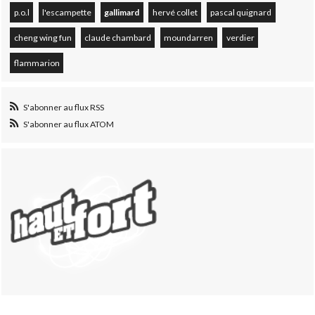
p.o.l
l'escampette
gallimard
hervé collet
pascal quignard
cheng wing fun
claude chambard
moundarren
verdier
flammarion
S'abonner au flux RSS
S'abonner au flux ATOM