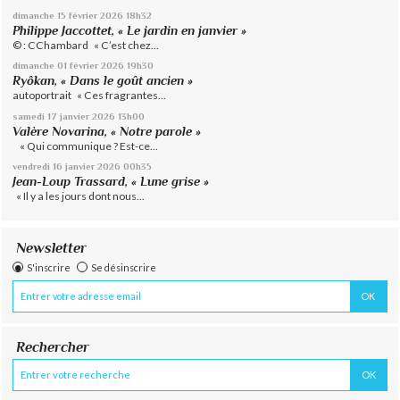
dimanche 15
février 2026
18h32
Philippe Jaccottet, « Le jardin en janvier »
© : CChambard « C’est chez...
dimanche 01
février 2026
19h30
Ryôkan, « Dans le goût ancien »
autoportrait « Ces fragrantes...
samedi 17
janvier 2026
13h00
Valère Novarina, « Notre parole »
« Qui communique ? Est-ce...
vendredi 16
janvier 2026
00h35
Jean-Loup Trassard, « Lune grise »
« Il y a les jours dont nous...
Newsletter
S'inscrire
Se désinscrire
Rechercher