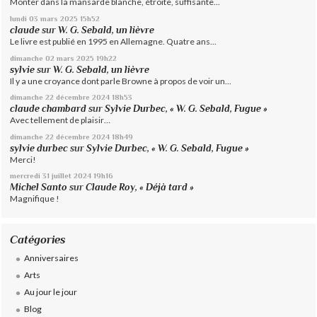
Monter dans la mansarde blanche, étroite, suffisante...
lundi 03
mars 2025
15h52
claude
sur
W. G. Sebald, un lièvre
Le livre est publié en 1995 en Allemagne. Quatre ans...
dimanche 02
mars 2025
19h22
sylvie
sur
W. G. Sebald, un lièvre
Il y a une croyance dont parle Browne à propos de voir un...
dimanche 22
décembre 2024
18h53
claude chambard
sur
Sylvie Durbec, « W. G. Sebald, Fugue »
Avec tellement de plaisir…
dimanche 22
décembre 2024
18h49
sylvie durbec
sur
Sylvie Durbec, « W. G. Sebald, Fugue »
Merci!
mercredi 31
juillet 2024
19h16
Michel Santo
sur
Claude Roy, « Déjà tard »
Magnifique !
Catégories
Anniversaires
Arts
Au jour le jour
Blog