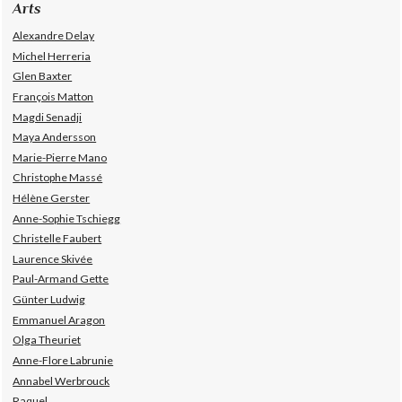
Arts
Alexandre Delay
Michel Herreria
Glen Baxter
François Matton
Magdi Senadji
Maya Andersson
Marie-Pierre Mano
Christophe Massé
Hélène Gerster
Anne-Sophie Tschiegg
Christelle Faubert
Laurence Skivée
Paul-Armand Gette
Günter Ludwig
Emmanuel Aragon
Olga Theuriet
Anne-Flore Labrunie
Annabel Werbrouck
Raquel