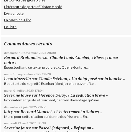
Le Convoi des glossolales
Littérature de partout/Tristan Hordé
L'Anagnoste
La Machine à lire
Le Livre
Commentaires récents
dimanche 30
novembre 2025
21h00
Bernard Bretonnière
sur
Claude Louis-Combet, « Blesse, ronce
noire »
Époustouflant, ce texte, prodigieux,. Quelle écriture,...
mardi 16
septembre 2025
19h20
Léon Mazzella
sur
Claude Esteban, « Un doigt posé sur la bouche »
Beau texte du regretté Esteban (dont je relis souvent "Le...
mardi 01
juillet 2025
17h04
Séverine Jouve
sur
Florence Delay, « La séduction brève »
Profondément juste et touchant, car bien davantage qu'une...
dimanche 22
juin 2025
22h35
latry
sur
Bernard Manciet, « L’enterrement à Sabres,...
Merci pour cette citation qui donne des frissons... En...
mercredi 23
avril 2025
17h38
Séverine Jouve
sur
Pascal Quignard, « Refugium »