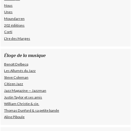
Nous
Unes
Moundarren
202 édiitions
Corti
L’Ire des Marges
Éloge de la musique
Benoît Delbecq
Les Allumés du Jazz
Steve Coleman
Citizen Jazz
Jazz Magazine — Jazzman
Justin Taylor et ses amis
William Christie & cie.
Thomas Dunford & sa petite bande
Aline Piboule