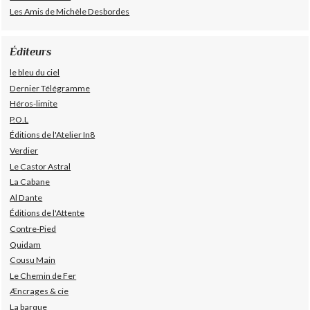
Les Amis de Michèle Desbordes
Éditeurs
le bleu du ciel
Dernier Télégramme
Héros-limite
P.O.L
Éditions de l'Atelier In8
Verdier
Le Castor Astral
La Cabane
Al Dante
Éditions de l'Attente
Contre-Pied
Quidam
Cousu Main
Le Chemin de Fer
Æncrages & cie
La barque