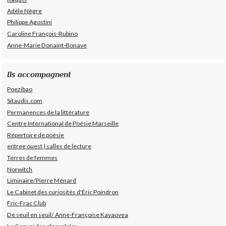
Adèle Nègre
Philippe Agostini
Caroline François-Rubino
Anne-Marie Donaint-Bonave
Ils accompagnent
Poezibao
Sitaudis.com
Permanences de la littérature
Centre International de Poésie Marseille
Répertoire de poésie
entree ouest | salles de lecture
Terres de femmes
Norwitch
Liminaire/Pierre Ménard
Le Cabinet des curiosités d'Éric Poindron
Fric-Frac Club
De seuil en seuil/ Anne-Françoise Kavauvea