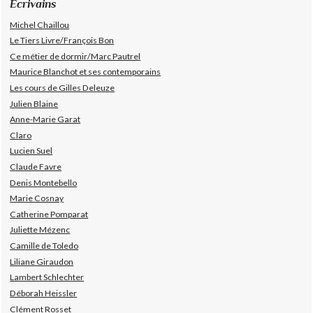
Écrivains
Michel Chaillou
Le Tiers Livre/François Bon
Ce métier de dormir/Marc Pautrel
Maurice Blanchot et ses contemporains
Les cours de Gilles Deleuze
Julien Blaine
Anne-Marie Garat
Claro
Lucien Suel
Claude Favre
Denis Montebello
Marie Cosnay
Catherine Pomparat
Juliette Mézenc
Camille de Toledo
Liliane Giraudon
Lambert Schlechter
Déborah Heissler
Clément Rosset