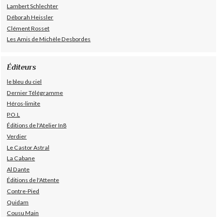
Lambert Schlechter
Déborah Heissler
Clément Rosset
Les Amis de Michèle Desbordes
Éditeurs
le bleu du ciel
Dernier Télégramme
Héros-limite
P.O.L
Éditions de l'Atelier In8
Verdier
Le Castor Astral
La Cabane
Al Dante
Éditions de l'Attente
Contre-Pied
Quidam
Cousu Main