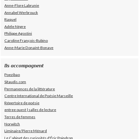
Anne-Flore Labrunie
Annabel Werbrouck
Raquel
Adèle Nègre
Philippe Agostini
Caroline François-Rubino
Anne-Marie Donaint-Bonave
Ils accompagnent
Poezibao
Sitaudis.com
Permanences de la littérature
Centre International de Poésie Marseille
Répertoire de poésie
entree ouest | salles de lecture
Terres de femmes
Norwitch
Liminaire/Pierre Ménard
Le Cabinet des curiosités d'Éric Poindron