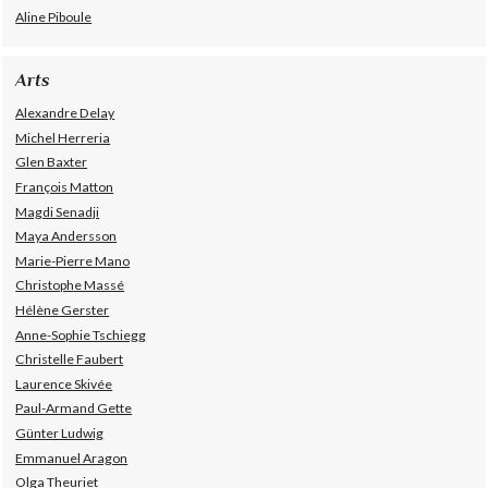
Aline Piboule
Arts
Alexandre Delay
Michel Herreria
Glen Baxter
François Matton
Magdi Senadji
Maya Andersson
Marie-Pierre Mano
Christophe Massé
Hélène Gerster
Anne-Sophie Tschiegg
Christelle Faubert
Laurence Skivée
Paul-Armand Gette
Günter Ludwig
Emmanuel Aragon
Olga Theuriet