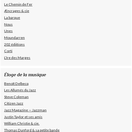
Le Chemin de Fer
Æncrages & cie
La barque
Nous
Unes
Moundarren
202 édiitions
Corti
L’Ire des Marges
Éloge de la musique
Benoît Delbecq
Les Allumés du Jazz
Steve Coleman
Citizen Jazz
Jazz Magazine — Jazzman
Justin Taylor et ses amis
William Christie & cie.
Thomas Dunford & sa petite bande