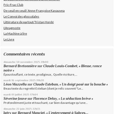
Fric-Frac Club
De seuil en seuil/ Anne-Françoise Kavauvea
Le Convoi des glossolales
Littérature de partout/Tristan Hordé
L'Anagnoste
La Machine à lire
Le Livre
Commentaires récents
dimanche 30
novembre 2025
21h00
Bernard Bretonnière
sur
Claude Louis-Combet, « Blesse, ronce
noire »
Époustouflant, ce texte, prodigieux,. Quelle écriture,...
mardi 16
septembre 2025
19h20
Léon Mazzella
sur
Claude Esteban, « Un doigt posé sur la bouche »
Beau texte du regretté Esteban (dont je relis souvent "Le...
mardi 01
juillet 2025
17h04
Séverine Jouve
sur
Florence Delay, « La séduction brève »
Profondément juste et touchant, car bien davantage qu'une...
dimanche 22
juin 2025
22h35
latry
sur
Bernard Manciet, « L’enterrement à Sabres,...