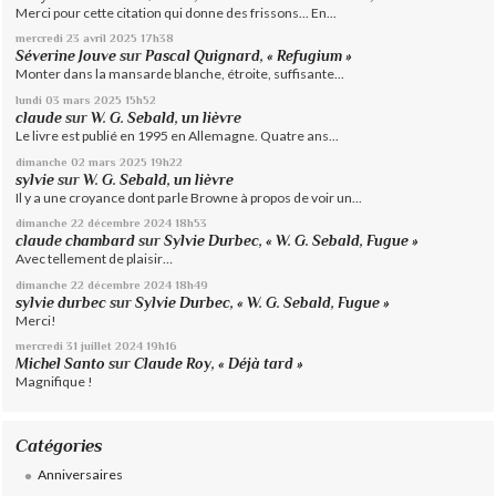
Merci pour cette citation qui donne des frissons... En...
mercredi 23
avril 2025
17h38
Séverine Jouve
sur
Pascal Quignard, « Refugium »
Monter dans la mansarde blanche, étroite, suffisante...
lundi 03
mars 2025
15h52
claude
sur
W. G. Sebald, un lièvre
Le livre est publié en 1995 en Allemagne. Quatre ans...
dimanche 02
mars 2025
19h22
sylvie
sur
W. G. Sebald, un lièvre
Il y a une croyance dont parle Browne à propos de voir un...
dimanche 22
décembre 2024
18h53
claude chambard
sur
Sylvie Durbec, « W. G. Sebald, Fugue »
Avec tellement de plaisir…
dimanche 22
décembre 2024
18h49
sylvie durbec
sur
Sylvie Durbec, « W. G. Sebald, Fugue »
Merci!
mercredi 31
juillet 2024
19h16
Michel Santo
sur
Claude Roy, « Déjà tard »
Magnifique !
Catégories
Anniversaires