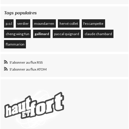
Tags populaires
p.o.l
verdier
moundarren
hervé collet
l'escampette
cheng wing fun
gallimard
pascal quignard
claude chambard
flammarion
S'abonner au flux RSS
S'abonner au flux ATOM