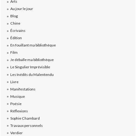
Arts
Au jour le jour
Blog
Chine
Écrivains
Édition
En fouillant ma bibliothèque
Film
Je déballe ma bibliothèque
Le Singulier Imprévisible
Les Inédits du Malentendu
Livre
Manifestations
Musique
Poésie
Réflexions
Sophie Chambard
Travaux personnels
Verdier