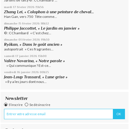
Jardins de Talcy © : CChambard ...
mardi 17
février 2026
15h56
Zhang Lei, « Colophon à une peinture de cheval...
Han Gan, vers 750 Tête comme...
dimanche 15
février 2026
18h32
Philippe Jaccottet, « Le jardin en janvier »
© : CChambard « C’est chez...
dimanche 01
février 2026
19h30
Ryôkan, « Dans le goût ancien »
autoportrait « Ces fragrantes...
samedi 17
janvier 2026
13h00
Valère Novarina, « Notre parole »
« Qui communique ? Est-ce...
vendredi 16
janvier 2026
00h35
Jean-Loup Trassard, « Lune grise »
« Il y a les jours dont nous...
Newsletter
S'inscrire
Se désinscrire