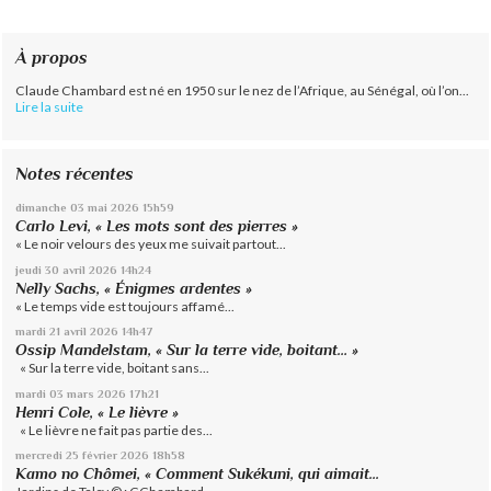
À propos
Claude Chambard est né en 1950 sur le nez de l’Afrique, au Sénégal, où l’on...
Lire la suite
Notes récentes
dimanche 03
mai 2026
15h59
Carlo Levi, « Les mots sont des pierres »
« Le noir velours des yeux me suivait partout...
jeudi 30
avril 2026
14h24
Nelly Sachs, « Énigmes ardentes »
« Le temps vide est toujours affamé...
mardi 21
avril 2026
14h47
Ossip Mandelstam, « Sur la terre vide, boitant… »
« Sur la terre vide, boitant sans...
mardi 03
mars 2026
17h21
Henri Cole, « Le lièvre »
« Le lièvre ne fait pas partie des...
mercredi 25
février 2026
18h58
Kamo no Chômei, « Comment Sukékuni, qui aimait...