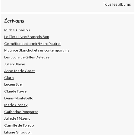
Tous les albums
Écrivains
Michel Chaillou
Le Tiers Livre/François Bon
Ce métier de dormir/Marc Pautrel
Maurice Blanchot et ses contemporains
Les cours de Gilles Deleuze
Julien Blaine
Anne-Marie Garat
Claro
Lucien Suel
Claude Favre
Denis Montebello
Marie Cosnay
Catherine Pomparat
Juliette Mézenc
Camille de Toledo
Liliane Giraudon