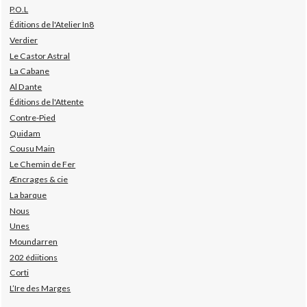
P.O.L
Éditions de l'Atelier In8
Verdier
Le Castor Astral
La Cabane
Al Dante
Éditions de l'Attente
Contre-Pied
Quidam
Cousu Main
Le Chemin de Fer
Æncrages & cie
La barque
Nous
Unes
Moundarren
202 édiitions
Corti
L’Ire des Marges