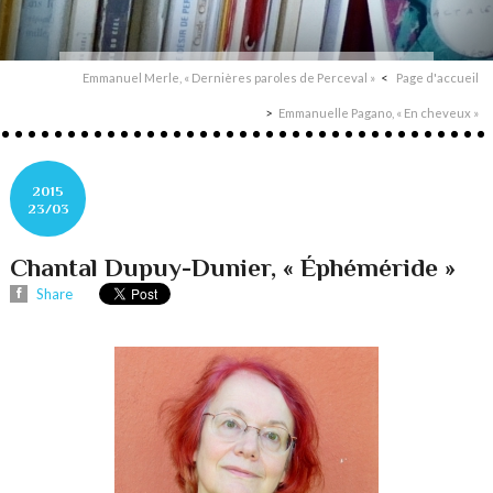
Emmanuel Merle, « Dernières paroles de Perceval »
Page d'accueil
Emmanuelle Pagano, « En cheveux »
2015
23/03
Chantal Dupuy-Dunier, « Éphéméride »
Share