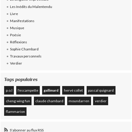
Les Inédits du Malentendu
Livre
Manifestations
Musique
Poésie
Réflexions
Sophie Chambard
Travaux personnels
Verdier
Tags populaires
p.o.l
l'escampette
gallimard
hervé collet
pascal quignard
cheng wing fun
claude chambard
moundarren
verdier
flammarion
S'abonner au flux RSS