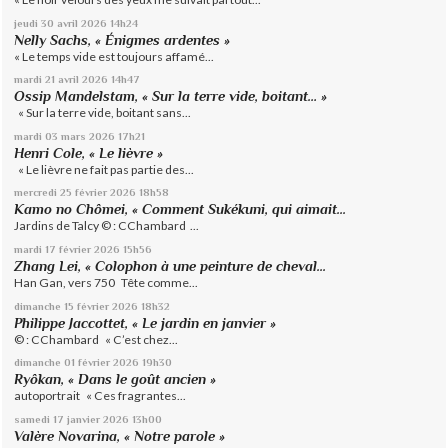
jeudi 30
avril 2026
14h24
Nelly Sachs, « Énigmes ardentes »
« Le temps vide est toujours affamé...
mardi 21
avril 2026
14h47
Ossip Mandelstam, « Sur la terre vide, boitant… »
« Sur la terre vide, boitant sans...
mardi 03
mars 2026
17h21
Henri Cole, « Le lièvre »
« Le lièvre ne fait pas partie des...
mercredi 25
février 2026
18h58
Kamo no Chômei, « Comment Sukékuni, qui aimait...
Jardins de Talcy © : CChambard ...
mardi 17
février 2026
15h56
Zhang Lei, « Colophon à une peinture de cheval...
Han Gan, vers 750 Tête comme...
dimanche 15
février 2026
18h32
Philippe Jaccottet, « Le jardin en janvier »
© : CChambard « C’est chez...
dimanche 01
février 2026
19h30
Ryôkan, « Dans le goût ancien »
autoportrait « Ces fragrantes...
samedi 17
janvier 2026
13h00
Valère Novarina, « Notre parole »