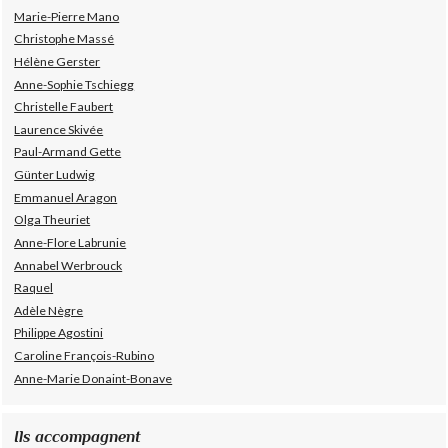
Marie-Pierre Mano
Christophe Massé
Hélène Gerster
Anne-Sophie Tschiegg
Christelle Faubert
Laurence Skivée
Paul-Armand Gette
Günter Ludwig
Emmanuel Aragon
Olga Theuriet
Anne-Flore Labrunie
Annabel Werbrouck
Raquel
Adèle Nègre
Philippe Agostini
Caroline François-Rubino
Anne-Marie Donaint-Bonave
Ils accompagnent