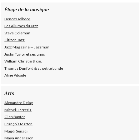
Éloge de la musique
Benoît Delbecq
Les Allumés du Jazz
Steve Coleman
Citizen Jazz
Jazz Magazine — Jazzman
Justin Taylor et ses amis
William Christie & cie.
Thomas Dunford & sa petite bande
Aline Piboule
Arts
Alexandre Delay
Michel Herreria
Glen Baxter
François Matton
Magdi Senadji
Maya Andersson