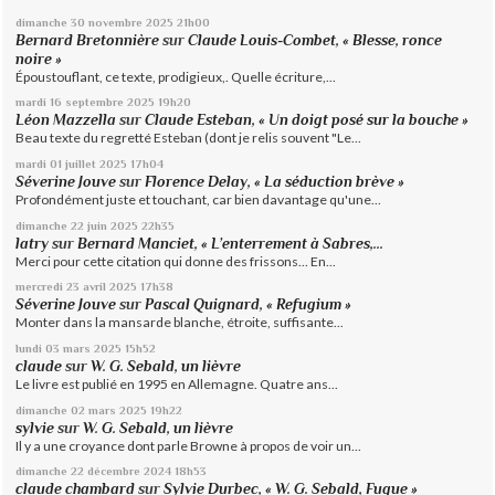
dimanche 30
novembre 2025
21h00
Bernard Bretonnière
sur
Claude Louis-Combet, « Blesse, ronce
noire »
Époustouflant, ce texte, prodigieux,. Quelle écriture,...
mardi 16
septembre 2025
19h20
Léon Mazzella
sur
Claude Esteban, « Un doigt posé sur la bouche »
Beau texte du regretté Esteban (dont je relis souvent "Le...
mardi 01
juillet 2025
17h04
Séverine Jouve
sur
Florence Delay, « La séduction brève »
Profondément juste et touchant, car bien davantage qu'une...
dimanche 22
juin 2025
22h35
latry
sur
Bernard Manciet, « L’enterrement à Sabres,...
Merci pour cette citation qui donne des frissons... En...
mercredi 23
avril 2025
17h38
Séverine Jouve
sur
Pascal Quignard, « Refugium »
Monter dans la mansarde blanche, étroite, suffisante...
lundi 03
mars 2025
15h52
claude
sur
W. G. Sebald, un lièvre
Le livre est publié en 1995 en Allemagne. Quatre ans...
dimanche 02
mars 2025
19h22
sylvie
sur
W. G. Sebald, un lièvre
Il y a une croyance dont parle Browne à propos de voir un...
dimanche 22
décembre 2024
18h53
claude chambard
sur
Sylvie Durbec, « W. G. Sebald, Fugue »