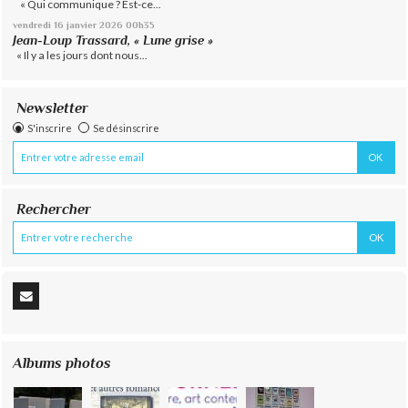
« Qui communique ? Est-ce...
vendredi 16
janvier 2026
00h35
Jean-Loup Trassard, « Lune grise »
« Il y a les jours dont nous...
Newsletter
S'inscrire
Se désinscrire
Rechercher
Albums photos