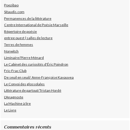
Poezibao
Sitaudis.com
Permanences de la littérature
Centre International de Poésie Marseille
Répertoire de poésie
entree ouest | salles de lecture
Terres de femmes
Norwitch
Liminaire/Pierre Ménard
Le Cabinet des curiosités d'Éric Poindron
Fric-Frac Club
De seuil en seuil/ Anne-Françoise Kavauvea
Le Convoi des glossolales
Littérature de partout/Tristan Hordé
L'Anagnoste
La Machine à lire
Le Livre
Commentaires récents