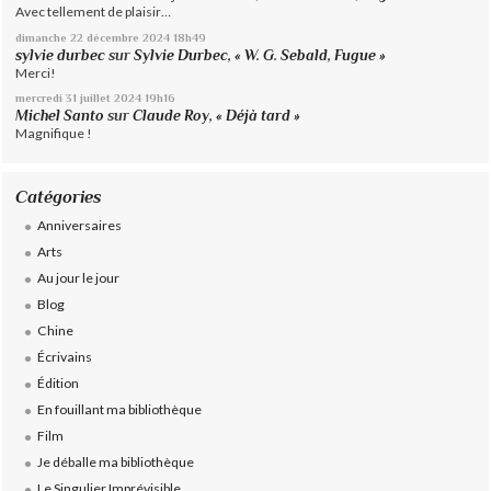
Avec tellement de plaisir…
dimanche 22
décembre 2024
18h49
sylvie durbec
sur
Sylvie Durbec, « W. G. Sebald, Fugue »
Merci!
mercredi 31
juillet 2024
19h16
Michel Santo
sur
Claude Roy, « Déjà tard »
Magnifique !
Catégories
Anniversaires
Arts
Au jour le jour
Blog
Chine
Écrivains
Édition
En fouillant ma bibliothèque
Film
Je déballe ma bibliothèque
Le Singulier Imprévisible