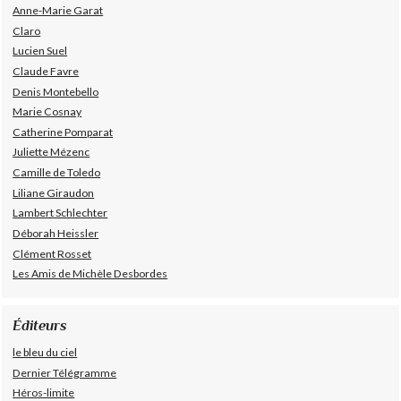
Anne-Marie Garat
Claro
Lucien Suel
Claude Favre
Denis Montebello
Marie Cosnay
Catherine Pomparat
Juliette Mézenc
Camille de Toledo
Liliane Giraudon
Lambert Schlechter
Déborah Heissler
Clément Rosset
Les Amis de Michèle Desbordes
Éditeurs
le bleu du ciel
Dernier Télégramme
Héros-limite