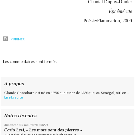
Chantal Dupuy-Dunier
Éphéméride
Poésie/Flammarion, 2009
IMPRIMER
Les commentaires sont fermés.
À propos
Claude Chambard est né en 1950 sur le nez de l’Afrique, au Sénégal, où l’on...
Lire la suite
Notes récentes
dimanche 03
mai 2026
15h59
Carlo Levi, « Les mots sont des pierres »
« Le noir velours des yeux me suivait partout...