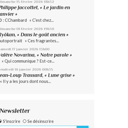
dimanche 15
février 2026
18h32
Philippe Jaccottet, « Le jardin en
janvier »
© : CChambard « C’est chez...
dimanche 01
février 2026
19h30
Ryôkan, « Dans le goût ancien »
autoportrait « Ces fragrantes...
samedi 17
janvier 2026
13h00
Valère Novarina, « Notre parole »
« Qui communique ? Est-ce...
vendredi 16
janvier 2026
00h35
Jean-Loup Trassard, « Lune grise »
 Il y a les jours dont nous...
Newsletter
S'inscrire
Se désinscrire