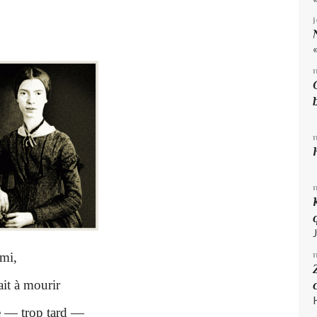
ami,
it à mourir
 — trop tard —