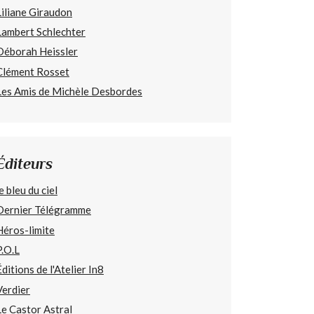
Liliane Giraudon
Lambert Schlechter
Déborah Heissler
Clément Rosset
Les Amis de Michèle Desbordes
Éditeurs
e bleu du ciel
Dernier Télégramme
Héros-limite
P.O.L
Éditions de l'Atelier In8
Verdier
Le Castor Astral