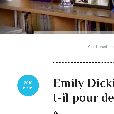
Yuan Hongdao, « L
Emily Dick
2016
15/05
t-il pour d
»