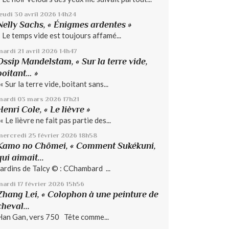
jeudi 30
avril 2026
14h24
Nelly Sachs, « Énigmes ardentes »
« Le temps vide est toujours affamé...
mardi 21
avril 2026
14h47
Ossip Mandelstam, « Sur la terre vide,
boitant… »
« Sur la terre vide, boitant sans...
mardi 03
mars 2026
17h21
Henri Cole, « Le lièvre »
« Le lièvre ne fait pas partie des...
mercredi 25
février 2026
18h58
Kamo no Chômei, « Comment Sukékuni,
qui aimait...
Jardins de Talcy © : CChambard ...
mardi 17
février 2026
15h56
Zhang Lei, « Colophon à une peinture de
cheval...
Han Gan, vers 750 Tête comme...