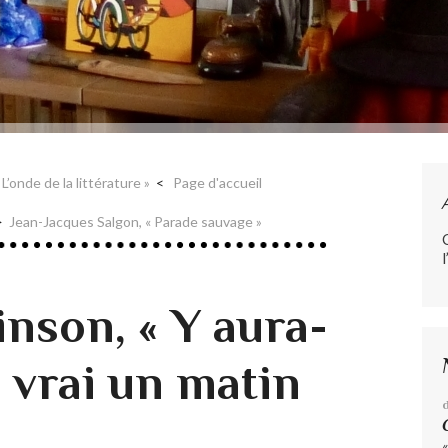
’onde de la littérature »
Page d'accueil
Jean-Jacques Salgon, « Parade sauvage »
l
inson, « Y aura-
e vrai un matin