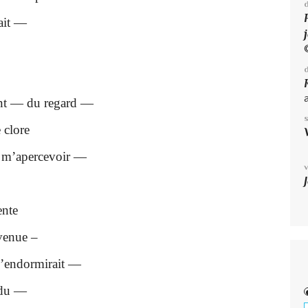
rait —
tant — du regard —
 clore
 m’apercevoir —
«
ente
venue –
’endormirait —
ndu —