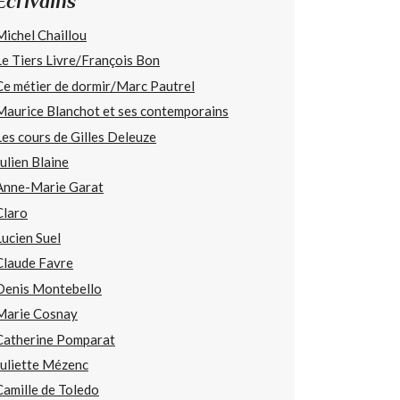
Écrivains
Michel Chaillou
Le Tiers Livre/François Bon
Ce métier de dormir/Marc Pautrel
Maurice Blanchot et ses contemporains
Les cours de Gilles Deleuze
Julien Blaine
Anne-Marie Garat
Claro
Lucien Suel
Claude Favre
Denis Montebello
Marie Cosnay
Catherine Pomparat
Juliette Mézenc
Camille de Toledo