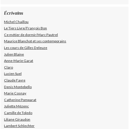
Écrivains
Michel Chaillou
Le Tiers Livre/François Bon
Ce métier de dormir/Marc Pautrel
Maurice Blanchot et ses contemporains
Les cours de Gilles Deleuze
Julien Blaine
Anne-Marie Garat
Claro
Lucien Suel
Claude Favre
Denis Montebello
Marie Cosnay
Catherine Pomparat
Juliette Mézenc
Camille de Toledo
Liliane Giraudon
Lambert Schlechter