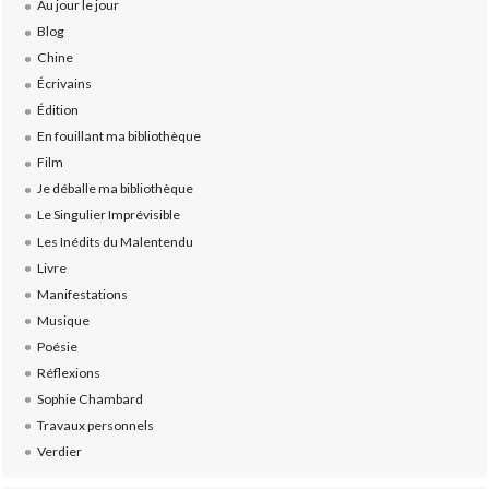
Au jour le jour
Blog
Chine
Écrivains
Édition
En fouillant ma bibliothèque
Film
Je déballe ma bibliothèque
Le Singulier Imprévisible
Les Inédits du Malentendu
Livre
Manifestations
Musique
Poésie
Réflexions
Sophie Chambard
Travaux personnels
Verdier