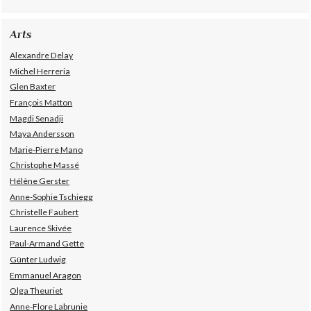
Arts
Alexandre Delay
Michel Herreria
Glen Baxter
François Matton
Magdi Senadji
Maya Andersson
Marie-Pierre Mano
Christophe Massé
Hélène Gerster
Anne-Sophie Tschiegg
Christelle Faubert
Laurence Skivée
Paul-Armand Gette
Günter Ludwig
Emmanuel Aragon
Olga Theuriet
Anne-Flore Labrunie