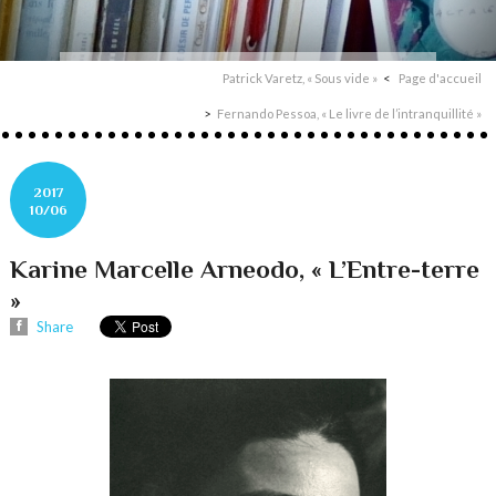
Patrick Varetz, « Sous vide »
Page d'accueil
Fernando Pessoa, « Le livre de l’intranquillité »
2017
10/06
Karine Marcelle Arneodo, « L’Entre-terre
»
Share