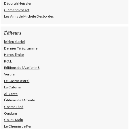
Déborah Heissler
Clément Rosset
Les Amis de Michèle Desbordes
Éditeurs
le bleu du ciel
Dernier Télégramme
Héros-limite
P.O.L
Éditions de l'Atelier In8
Verdier
Le Castor Astral
La Cabane
Al Dante
Éditions de l'Attente
Contre-Pied
Quidam
Cousu Main
Le Chemin de Fer