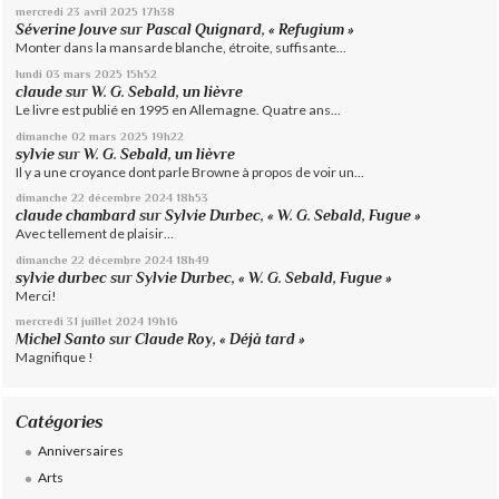
mercredi 23
avril 2025
17h38
Séverine Jouve
sur
Pascal Quignard, « Refugium »
Monter dans la mansarde blanche, étroite, suffisante...
lundi 03
mars 2025
15h52
claude
sur
W. G. Sebald, un lièvre
Le livre est publié en 1995 en Allemagne. Quatre ans...
dimanche 02
mars 2025
19h22
sylvie
sur
W. G. Sebald, un lièvre
Il y a une croyance dont parle Browne à propos de voir un...
dimanche 22
décembre 2024
18h53
claude chambard
sur
Sylvie Durbec, « W. G. Sebald, Fugue »
Avec tellement de plaisir…
dimanche 22
décembre 2024
18h49
sylvie durbec
sur
Sylvie Durbec, « W. G. Sebald, Fugue »
Merci!
mercredi 31
juillet 2024
19h16
Michel Santo
sur
Claude Roy, « Déjà tard »
Magnifique !
Catégories
Anniversaires
Arts