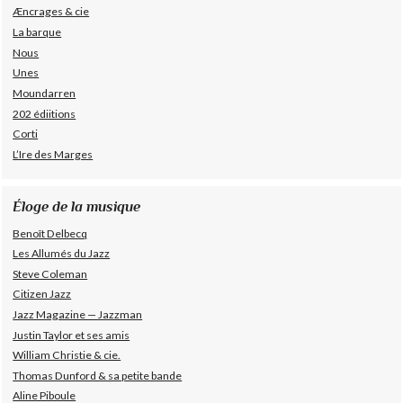
Æncrages & cie
La barque
Nous
Unes
Moundarren
202 édiitions
Corti
L’Ire des Marges
Éloge de la musique
Benoît Delbecq
Les Allumés du Jazz
Steve Coleman
Citizen Jazz
Jazz Magazine — Jazzman
Justin Taylor et ses amis
William Christie & cie.
Thomas Dunford & sa petite bande
Aline Piboule