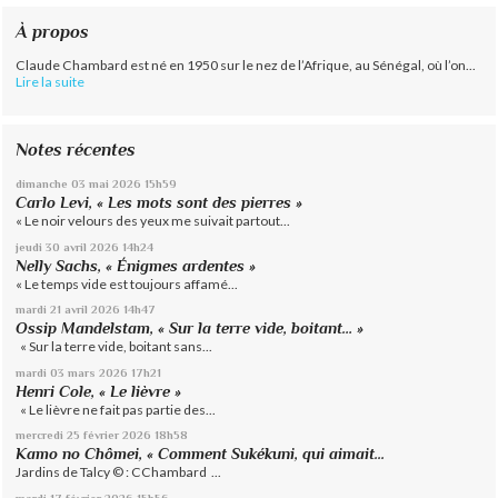
À propos
Claude Chambard est né en 1950 sur le nez de l’Afrique, au Sénégal, où l’on...
Lire la suite
Notes récentes
dimanche 03
mai 2026
15h59
Carlo Levi, « Les mots sont des pierres »
« Le noir velours des yeux me suivait partout...
jeudi 30
avril 2026
14h24
Nelly Sachs, « Énigmes ardentes »
« Le temps vide est toujours affamé...
mardi 21
avril 2026
14h47
Ossip Mandelstam, « Sur la terre vide, boitant… »
« Sur la terre vide, boitant sans...
mardi 03
mars 2026
17h21
Henri Cole, « Le lièvre »
« Le lièvre ne fait pas partie des...
mercredi 25
février 2026
18h58
Kamo no Chômei, « Comment Sukékuni, qui aimait...
Jardins de Talcy © : CChambard ...
mardi 17
février 2026
15h56