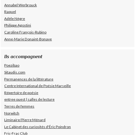
Annabel Werbrouck
Raquel
Adèle Nègre
Philippe Agostini
Caroline François-Rubino
Anne-Marie Donaint-Bonave
Ils accompagnent
Poezibao
Sitaudis.com
Permanences de la littérature
Centre International de Poésie Marseille
Répertoire de poésie
entree ouest | salles de lecture
Terres de femmes
Norwitch
Liminaire/Pierre Ménard
Le Cabinet des curiosités d'Éric Poindron
Fric-Frac Club