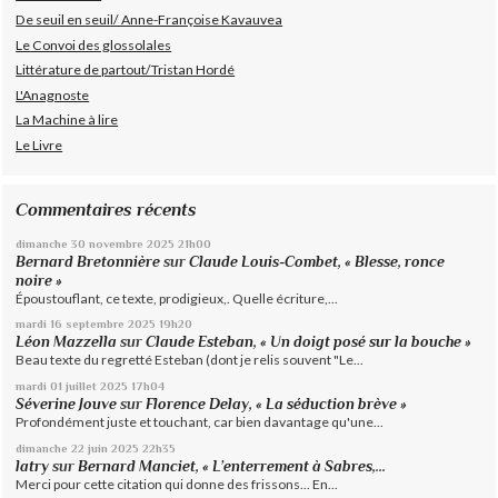
De seuil en seuil/ Anne-Françoise Kavauvea
Le Convoi des glossolales
Littérature de partout/Tristan Hordé
L'Anagnoste
La Machine à lire
Le Livre
Commentaires récents
dimanche 30
novembre 2025
21h00
Bernard Bretonnière
sur
Claude Louis-Combet, « Blesse, ronce
noire »
Époustouflant, ce texte, prodigieux,. Quelle écriture,...
mardi 16
septembre 2025
19h20
Léon Mazzella
sur
Claude Esteban, « Un doigt posé sur la bouche »
Beau texte du regretté Esteban (dont je relis souvent "Le...
mardi 01
juillet 2025
17h04
Séverine Jouve
sur
Florence Delay, « La séduction brève »
Profondément juste et touchant, car bien davantage qu'une...
dimanche 22
juin 2025
22h35
latry
sur
Bernard Manciet, « L’enterrement à Sabres,...
Merci pour cette citation qui donne des frissons... En...