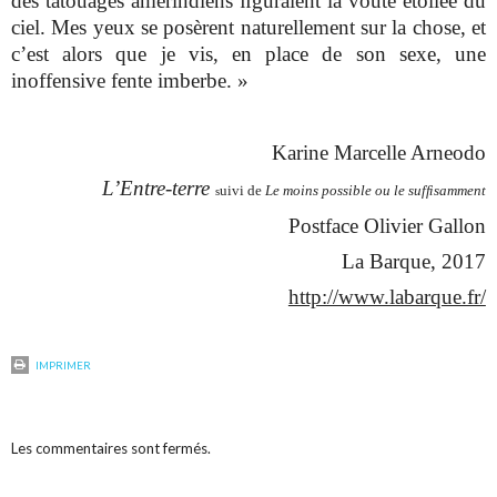
des tatouages amérindiens ﬁguraient la voûte étoilée du
ciel. Mes yeux se posèrent naturellement sur la chose, et
c’est alors que je vis, en place de son sexe, une
inoffensive fente imberbe. »
Karine Marcelle Arneodo
L’Entre-terre
uivi de
Le moins possible ou le sufﬁsamment
s
Postface Olivier Gallon
La Barque, 2017
http://www.labarque.fr/
IMPRIMER
Les commentaires sont fermés.