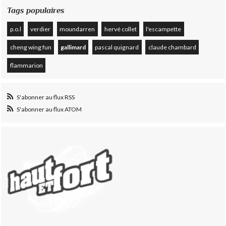
Tags populaires
p.o.l
verdier
moundarren
hervé collet
l'escampette
cheng wing fun
gallimard
pascal quignard
claude chambard
flammarion
S'abonner au flux RSS
S'abonner au flux ATOM