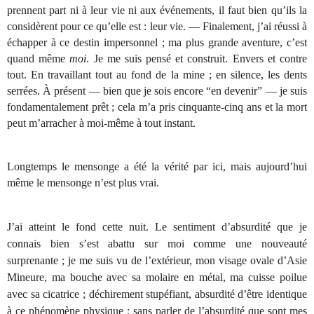
prennent part ni à leur vie ni aux événements, il faut bien qu’ils la
considèrent pour ce qu’elle est : leur vie. — Finalement, j’ai réussi à
échapper à ce destin impersonnel ; ma plus grande aventure, c’est
quand même
moi
. Je me suis pensé et construit. Envers et contre
tout. En travaillant tout au fond de la mine ; en silence, les dents
serrées. À présent — bien que je sois encore “en devenir” — je suis
fondamentalement prêt ; cela m’a pris cinquante-cinq ans et la mort
peut m’arracher à moi-même à tout instant.
Longtemps le mensonge a été la vérité par ici, mais aujourd’hui
même le mensonge n’est plus vrai.
J’ai atteint le fond cette nuit. Le sentiment d’absurdité que je
connais bien s’est abattu sur moi comme une nouveauté
surprenante ; je me suis vu de l’extérieur, mon visage ovale d’Asie
Mineure, ma bouche avec sa molaire en métal, ma cuisse poilue
avec sa cicatrice ; déchirement stupéfiant, absurdité d’être identique
à ce phénomène physique ; sans parler de l’absurdité que sont mes