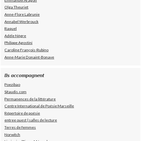
Emmanuel Aragon
Olga Theuriet
Anne-Flore Labrunie
Annabel Werbrouck
Raquel
Adèle Nègre
Philippe Agostini
Caroline François-Rubino
Anne-Marie Donaint-Bonave
Ils accompagnent
Poezibao
Sitaudis.com
Permanences de la littérature
Centre International de Poésie Marseille
Répertoire de poésie
entree ouest | salles de lecture
Terres de femmes
Norwitch