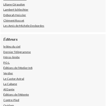
Liliane Giraudon
Lambert Schlechter
Déborah Heissler
Clément Rosset
Les Amis de Michèle Desbordes
Éditeurs
le bleu du ciel
Dernier Télégramme
Héros-limite
P.O.L
Éditions de l'Atelier In8
Verdier
Le Castor Astral
La Cabane
Al Dante
Éditions de l'Attente
Contre-Pied
Quidam