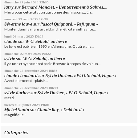
dimanche 22
juin 2025
22h35
latry
sur
Bernard Manciet, « L’enterrement à Sabres,...
Merci pour cette citation qui donne des frissons... En...
mercredi 23
avril 2025
17h38
Séverine Jouve
sur
Pascal Quignard, « Refugium »
Monter dans la mansarde blanche, étroite, suffisante...
lundi 03
mars 2025
15h52
claude
sur
W. G. Sebald, un lièvre
Le livre est publié en 1995 en Allemagne. Quatre ans...
dimanche 02
mars 2025
19h22
sylvie
sur
W. G. Sebald, un lièvre
Il y a une croyance dont parle Browne à propos de voir un...
dimanche 22
décembre 2024
18h53
claude chambard
sur
Sylvie Durbec, « W. G. Sebald, Fugue »
Avec tellement de plaisir…
dimanche 22
décembre 2024
18h49
sylvie durbec
sur
Sylvie Durbec, « W. G. Sebald, Fugue »
Merci!
mercredi 31
juillet 2024
19h16
Michel Santo
sur
Claude Roy, « Déjà tard »
Magnifique !
Catégories