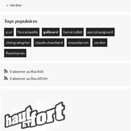
Verdier
Tags populaires
p.o.l
l'escampette
gallimard
hervé collet
pascal quignard
cheng wing fun
claude chambard
moundarren
verdier
flammarion
S'abonner au flux RSS
S'abonner au flux ATOM