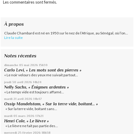
Les commentaires sont fermés.
À propos
Claude Chambard est né en 1950 sur le nez de l’Afrique, au Sénégal, où l’on...
Lire la suite
Notes récentes
dimanche 03
mai 2026
15h59
Carlo Levi, « Les mots sont des pierres »
« Le noir velours des yeux me suivait partout...
jeudi 30
avril 2026
14h24
Nelly Sachs, « Énigmes ardentes »
« Le temps vide est toujours affamé...
mardi 21
avril 2026
14h47
Ossip Mandelstam, « Sur la terre vide, boitant… »
« Sur la terre vide, boitant sans...
mardi 03
mars 2026
17h21
Henri Cole, « Le lièvre »
« Le lièvre ne fait pas partie des...
mercredi 25
février 2026
18h58