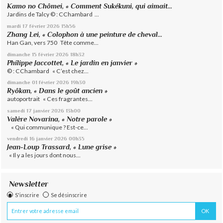
Kamo no Chômei, « Comment Sukékuni, qui aimait...
Jardins de Talcy © : CChambard ...
mardi 17
février 2026
15h56
Zhang Lei, « Colophon à une peinture de cheval...
Han Gan, vers 750 Tête comme...
dimanche 15
février 2026
18h32
Philippe Jaccottet, « Le jardin en janvier »
© : CChambard « C’est chez...
dimanche 01
février 2026
19h30
Ryôkan, « Dans le goût ancien »
autoportrait « Ces fragrantes...
samedi 17
janvier 2026
13h00
Valère Novarina, « Notre parole »
« Qui communique ? Est-ce...
vendredi 16
janvier 2026
00h35
Jean-Loup Trassard, « Lune grise »
« Il y a les jours dont nous...
Newsletter
S'inscrire
Se désinscrire