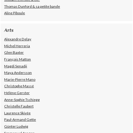
Thomas Dunford & sa petite bande
Aline Piboule
Arts
Alexandre Delay
Michel Herreria
Glen Baxter
François Matton
Magdi Senadji
Maya Andersson
Marie-Pierre Mano
Christophe Massé
Hélène Gerster
Anne-Sophie Tschiegg
Christelle Faubert
Laurence Skivée
Paul-Armand Gette
Günter Ludwig