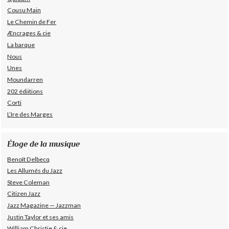
Cousu Main
Le Chemin de Fer
Æncrages & cie
La barque
Nous
Unes
Moundarren
202 édiitions
Corti
L’Ire des Marges
Éloge de la musique
Benoît Delbecq
Les Allumés du Jazz
Steve Coleman
Citizen Jazz
Jazz Magazine — Jazzman
Justin Taylor et ses amis
William Christie & cie.