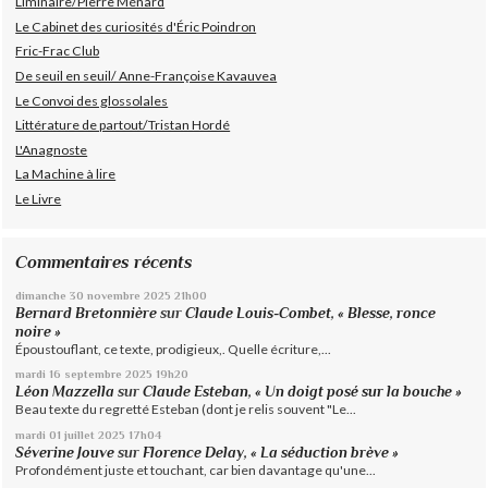
Liminaire/Pierre Ménard
Le Cabinet des curiosités d'Éric Poindron
Fric-Frac Club
De seuil en seuil/ Anne-Françoise Kavauvea
Le Convoi des glossolales
Littérature de partout/Tristan Hordé
L'Anagnoste
La Machine à lire
Le Livre
Commentaires récents
dimanche 30
novembre 2025
21h00
Bernard Bretonnière
sur
Claude Louis-Combet, « Blesse, ronce
noire »
Époustouflant, ce texte, prodigieux,. Quelle écriture,...
mardi 16
septembre 2025
19h20
Léon Mazzella
sur
Claude Esteban, « Un doigt posé sur la bouche »
Beau texte du regretté Esteban (dont je relis souvent "Le...
mardi 01
juillet 2025
17h04
Séverine Jouve
sur
Florence Delay, « La séduction brève »
Profondément juste et touchant, car bien davantage qu'une...