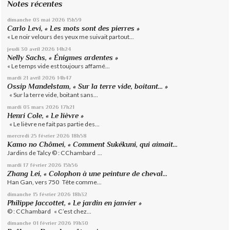
Notes récentes
dimanche 03
mai 2026
15h59
Carlo Levi, « Les mots sont des pierres »
« Le noir velours des yeux me suivait partout...
jeudi 30
avril 2026
14h24
Nelly Sachs, « Énigmes ardentes »
« Le temps vide est toujours affamé...
mardi 21
avril 2026
14h47
Ossip Mandelstam, « Sur la terre vide, boitant… »
« Sur la terre vide, boitant sans...
mardi 03
mars 2026
17h21
Henri Cole, « Le lièvre »
« Le lièvre ne fait pas partie des...
mercredi 25
février 2026
18h58
Kamo no Chômei, « Comment Sukékuni, qui aimait...
Jardins de Talcy © : CChambard ...
mardi 17
février 2026
15h56
Zhang Lei, « Colophon à une peinture de cheval...
Han Gan, vers 750 Tête comme...
dimanche 15
février 2026
18h32
Philippe Jaccottet, « Le jardin en janvier »
© : CChambard « C’est chez...
dimanche 01
février 2026
19h30