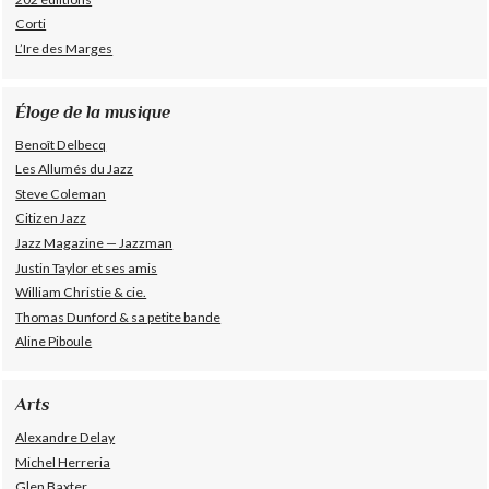
Corti
L’Ire des Marges
Éloge de la musique
Benoît Delbecq
Les Allumés du Jazz
Steve Coleman
Citizen Jazz
Jazz Magazine — Jazzman
Justin Taylor et ses amis
William Christie & cie.
Thomas Dunford & sa petite bande
Aline Piboule
Arts
Alexandre Delay
Michel Herreria
Glen Baxter