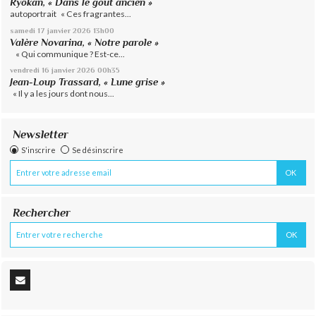
Ryôkan, « Dans le goût ancien »
autoportrait « Ces fragrantes...
samedi 17
janvier 2026
13h00
Valère Novarina, « Notre parole »
« Qui communique ? Est-ce...
vendredi 16
janvier 2026
00h35
Jean-Loup Trassard, « Lune grise »
« Il y a les jours dont nous...
Newsletter
S'inscrire
Se désinscrire
Rechercher