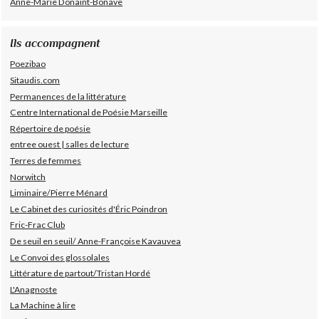
Anne-Marie Donaint-Bonave
Ils accompagnent
Poezibao
Sitaudis.com
Permanences de la littérature
Centre International de Poésie Marseille
Répertoire de poésie
entree ouest | salles de lecture
Terres de femmes
Norwitch
Liminaire/Pierre Ménard
Le Cabinet des curiosités d'Éric Poindron
Fric-Frac Club
De seuil en seuil/ Anne-Françoise Kavauvea
Le Convoi des glossolales
Littérature de partout/Tristan Hordé
L'Anagnoste
La Machine à lire