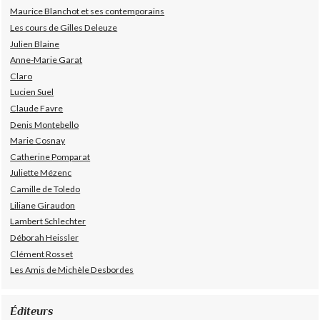
Maurice Blanchot et ses contemporains
Les cours de Gilles Deleuze
Julien Blaine
Anne-Marie Garat
Claro
Lucien Suel
Claude Favre
Denis Montebello
Marie Cosnay
Catherine Pomparat
Juliette Mézenc
Camille de Toledo
Liliane Giraudon
Lambert Schlechter
Déborah Heissler
Clément Rosset
Les Amis de Michèle Desbordes
Éditeurs