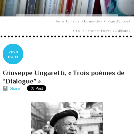
Herberto Helder, « Du monde »
Page d'accueil
Louis-René des Forêts, « Ostinato »
2020
18/04
Giuseppe Ungaretti, « Trois poèmes de
“Dialogue” »
Share