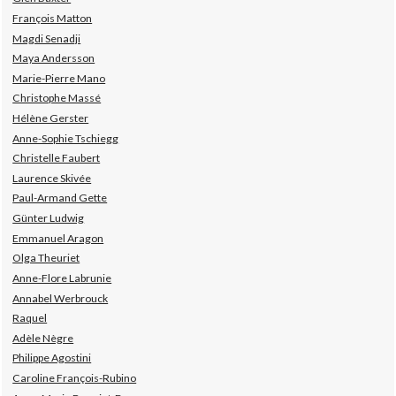
François Matton
Magdi Senadji
Maya Andersson
Marie-Pierre Mano
Christophe Massé
Hélène Gerster
Anne-Sophie Tschiegg
Christelle Faubert
Laurence Skivée
Paul-Armand Gette
Günter Ludwig
Emmanuel Aragon
Olga Theuriet
Anne-Flore Labrunie
Annabel Werbrouck
Raquel
Adèle Nègre
Philippe Agostini
Caroline François-Rubino