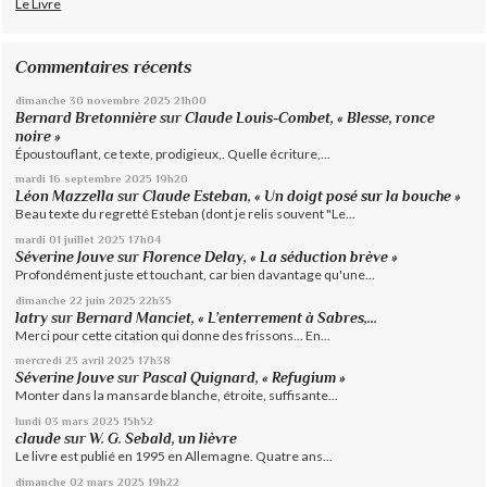
Le Livre
Commentaires récents
dimanche 30
novembre 2025
21h00
Bernard Bretonnière
sur
Claude Louis-Combet, « Blesse, ronce
noire »
Époustouflant, ce texte, prodigieux,. Quelle écriture,...
mardi 16
septembre 2025
19h20
Léon Mazzella
sur
Claude Esteban, « Un doigt posé sur la bouche »
Beau texte du regretté Esteban (dont je relis souvent "Le...
mardi 01
juillet 2025
17h04
Séverine Jouve
sur
Florence Delay, « La séduction brève »
Profondément juste et touchant, car bien davantage qu'une...
dimanche 22
juin 2025
22h35
latry
sur
Bernard Manciet, « L’enterrement à Sabres,...
Merci pour cette citation qui donne des frissons... En...
mercredi 23
avril 2025
17h38
Séverine Jouve
sur
Pascal Quignard, « Refugium »
Monter dans la mansarde blanche, étroite, suffisante...
lundi 03
mars 2025
15h52
claude
sur
W. G. Sebald, un lièvre
Le livre est publié en 1995 en Allemagne. Quatre ans...
dimanche 02
mars 2025
19h22