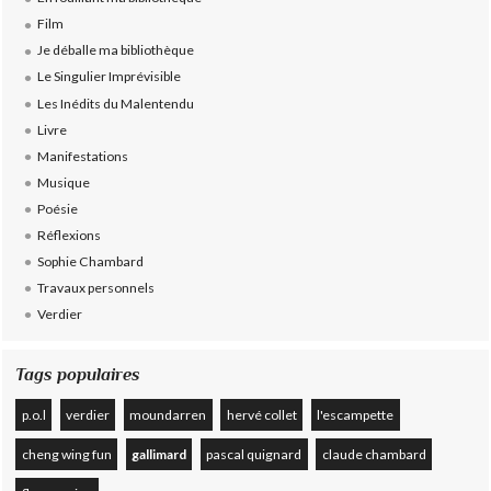
Film
Je déballe ma bibliothèque
Le Singulier Imprévisible
Les Inédits du Malentendu
Livre
Manifestations
Musique
Poésie
Réflexions
Sophie Chambard
Travaux personnels
Verdier
Tags populaires
p.o.l
verdier
moundarren
hervé collet
l'escampette
cheng wing fun
gallimard
pascal quignard
claude chambard