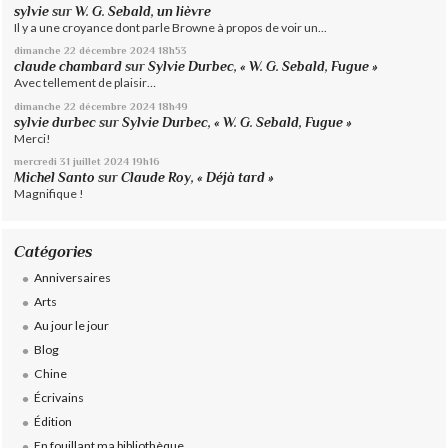
sylvie
sur
W. G. Sebald, un lièvre
Il y a une croyance dont parle Browne à propos de voir un...
dimanche 22
décembre 2024
18h53
claude chambard
sur
Sylvie Durbec, « W. G. Sebald, Fugue »
Avec tellement de plaisir…
dimanche 22
décembre 2024
18h49
sylvie durbec
sur
Sylvie Durbec, « W. G. Sebald, Fugue »
Merci!
mercredi 31
juillet 2024
19h16
Michel Santo
sur
Claude Roy, « Déjà tard »
Magnifique !
Catégories
Anniversaires
Arts
Au jour le jour
Blog
Chine
Écrivains
Édition
En fouillant ma bibliothèque