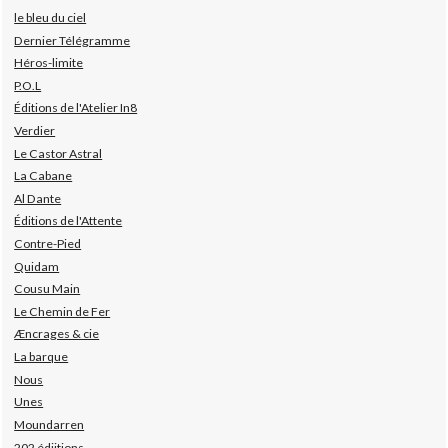
le bleu du ciel
Dernier Télégramme
Héros-limite
P.O.L
Éditions de l'Atelier In8
Verdier
Le Castor Astral
La Cabane
Al Dante
Éditions de l'Attente
Contre-Pied
Quidam
Cousu Main
Le Chemin de Fer
Æncrages & cie
La barque
Nous
Unes
Moundarren
202 édiitions