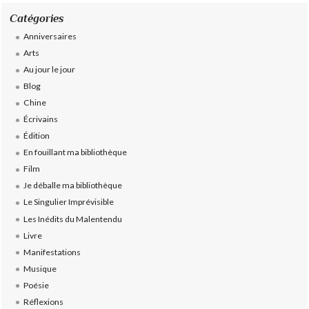
Catégories
Anniversaires
Arts
Au jour le jour
Blog
Chine
Écrivains
Édition
En fouillant ma bibliothèque
Film
Je déballe ma bibliothèque
Le Singulier Imprévisible
Les Inédits du Malentendu
Livre
Manifestations
Musique
Poésie
Réflexions