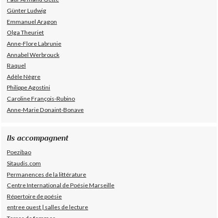
Günter Ludwig
Emmanuel Aragon
Olga Theuriet
Anne-Flore Labrunie
Annabel Werbrouck
Raquel
Adèle Nègre
Philippe Agostini
Caroline François-Rubino
Anne-Marie Donaint-Bonave
Ils accompagnent
Poezibao
Sitaudis.com
Permanences de la littérature
Centre International de Poésie Marseille
Répertoire de poésie
entree ouest | salles de lecture