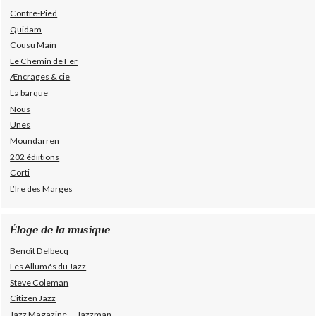
Contre-Pied
Quidam
Cousu Main
Le Chemin de Fer
Æncrages & cie
La barque
Nous
Unes
Moundarren
202 édiitions
Corti
L’Ire des Marges
Éloge de la musique
Benoît Delbecq
Les Allumés du Jazz
Steve Coleman
Citizen Jazz
Jazz Magazine — Jazzman