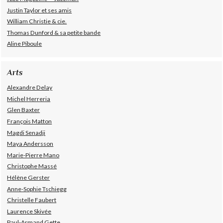
Justin Taylor et ses amis
William Christie & cie.
Thomas Dunford & sa petite bande
Aline Piboule
Arts
Alexandre Delay
Michel Herreria
Glen Baxter
François Matton
Magdi Senadji
Maya Andersson
Marie-Pierre Mano
Christophe Massé
Hélène Gerster
Anne-Sophie Tschiegg
Christelle Faubert
Laurence Skivée
Paul-Armand Gette