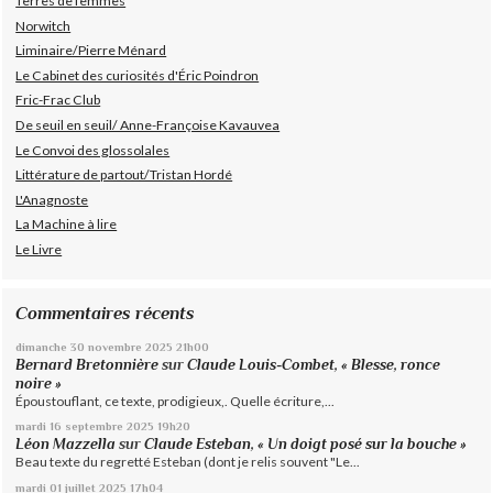
Terres de femmes
Norwitch
Liminaire/Pierre Ménard
Le Cabinet des curiosités d'Éric Poindron
Fric-Frac Club
De seuil en seuil/ Anne-Françoise Kavauvea
Le Convoi des glossolales
Littérature de partout/Tristan Hordé
L'Anagnoste
La Machine à lire
Le Livre
Commentaires récents
dimanche 30
novembre 2025
21h00
Bernard Bretonnière
sur
Claude Louis-Combet, « Blesse, ronce
noire »
Époustouflant, ce texte, prodigieux,. Quelle écriture,...
mardi 16
septembre 2025
19h20
Léon Mazzella
sur
Claude Esteban, « Un doigt posé sur la bouche »
Beau texte du regretté Esteban (dont je relis souvent "Le...
mardi 01
juillet 2025
17h04