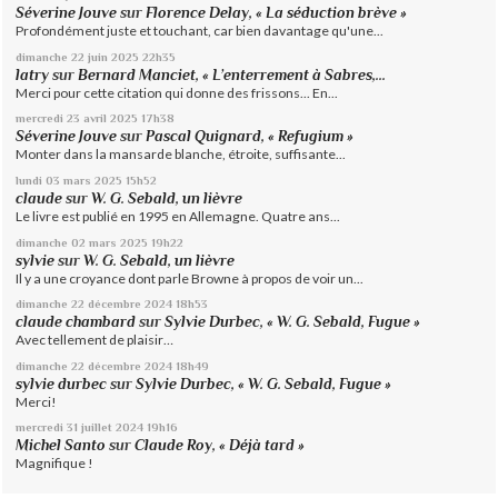
Séverine Jouve
sur
Florence Delay, « La séduction brève »
Profondément juste et touchant, car bien davantage qu'une...
dimanche 22
juin 2025
22h35
latry
sur
Bernard Manciet, « L’enterrement à Sabres,...
Merci pour cette citation qui donne des frissons... En...
mercredi 23
avril 2025
17h38
Séverine Jouve
sur
Pascal Quignard, « Refugium »
Monter dans la mansarde blanche, étroite, suffisante...
lundi 03
mars 2025
15h52
claude
sur
W. G. Sebald, un lièvre
Le livre est publié en 1995 en Allemagne. Quatre ans...
dimanche 02
mars 2025
19h22
sylvie
sur
W. G. Sebald, un lièvre
Il y a une croyance dont parle Browne à propos de voir un...
dimanche 22
décembre 2024
18h53
claude chambard
sur
Sylvie Durbec, « W. G. Sebald, Fugue »
Avec tellement de plaisir…
dimanche 22
décembre 2024
18h49
sylvie durbec
sur
Sylvie Durbec, « W. G. Sebald, Fugue »
Merci!
mercredi 31
juillet 2024
19h16
Michel Santo
sur
Claude Roy, « Déjà tard »
Magnifique !