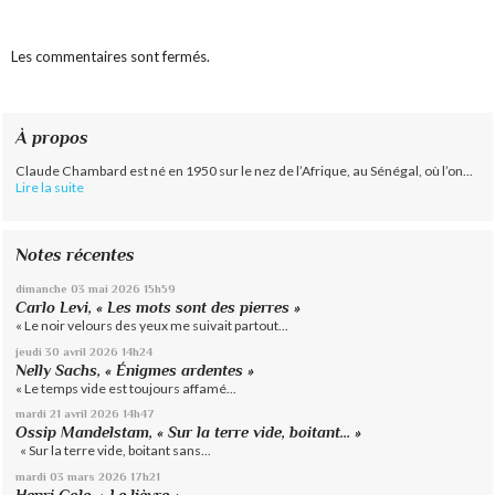
Les commentaires sont fermés.
À propos
Claude Chambard est né en 1950 sur le nez de l’Afrique, au Sénégal, où l’on...
Lire la suite
Notes récentes
dimanche 03
mai 2026
15h59
Carlo Levi, « Les mots sont des pierres »
« Le noir velours des yeux me suivait partout...
jeudi 30
avril 2026
14h24
Nelly Sachs, « Énigmes ardentes »
« Le temps vide est toujours affamé...
mardi 21
avril 2026
14h47
Ossip Mandelstam, « Sur la terre vide, boitant… »
« Sur la terre vide, boitant sans...
mardi 03
mars 2026
17h21
Henri Cole, « Le lièvre »