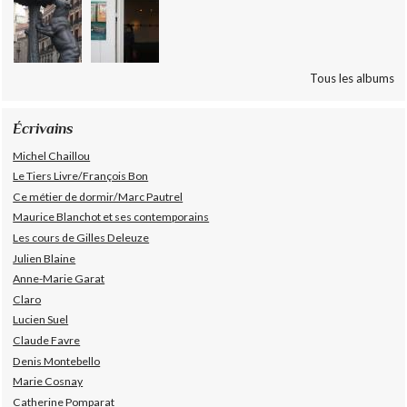
Tous les albums
Écrivains
Michel Chaillou
Le Tiers Livre/François Bon
Ce métier de dormir/Marc Pautrel
Maurice Blanchot et ses contemporains
Les cours de Gilles Deleuze
Julien Blaine
Anne-Marie Garat
Claro
Lucien Suel
Claude Favre
Denis Montebello
Marie Cosnay
Catherine Pomparat