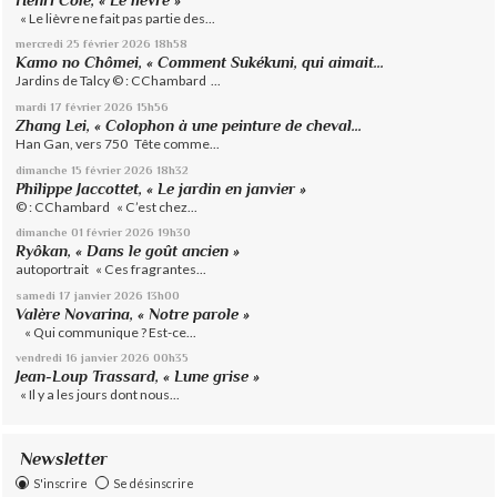
« Le lièvre ne fait pas partie des...
mercredi 25
février 2026
18h58
Kamo no Chômei, « Comment Sukékuni, qui aimait...
Jardins de Talcy © : CChambard ...
mardi 17
février 2026
15h56
Zhang Lei, « Colophon à une peinture de cheval...
Han Gan, vers 750 Tête comme...
dimanche 15
février 2026
18h32
Philippe Jaccottet, « Le jardin en janvier »
© : CChambard « C’est chez...
dimanche 01
février 2026
19h30
Ryôkan, « Dans le goût ancien »
autoportrait « Ces fragrantes...
samedi 17
janvier 2026
13h00
Valère Novarina, « Notre parole »
« Qui communique ? Est-ce...
vendredi 16
janvier 2026
00h35
Jean-Loup Trassard, « Lune grise »
« Il y a les jours dont nous...
Newsletter
S'inscrire
Se désinscrire