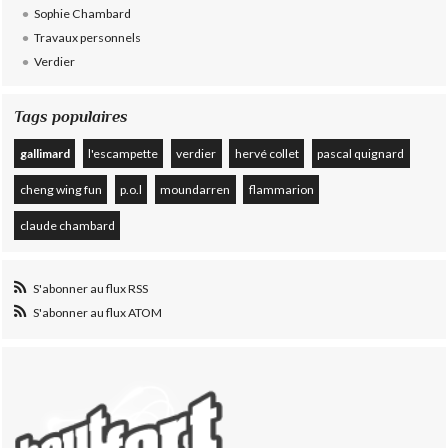
Sophie Chambard
Travaux personnels
Verdier
Tags populaires
gallimard
l'escampette
verdier
hervé collet
pascal quignard
cheng wing fun
p.o.l
moundarren
flammarion
claude chambard
S'abonner au flux RSS
S'abonner au flux ATOM