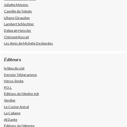
Juliette Mézenc
Camille de Toledo
Liliane Giraudon
Lambert Schlechter
Déborah Heissler
Clément Rosset
Les Amis de Michèle Desbordes
Éditeurs
le bleu du ciel
Dernier Télégramme
Héros-limite
P.O.L
Éditions de l'Atelier In8
Verdier
Le Castor Astral
La Cabane
Al Dante
Éditions de l'Attente