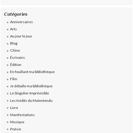
Catégories
Anniversaires
Arts
Au jour le jour
Blog
Chine
Écrivains
Édition
En fouillant ma bibliothèque
Film
Je déballe ma bibliothèque
Le Singulier Imprévisible
Les Inédits du Malentendu
Livre
Manifestations
Musique
Poésie