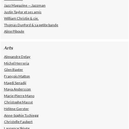
Jazz Magazine — Jazzman
Justin Taylor et ses amis
William Christie & cie.
Thomas Dunford & sa petite bande
Aline Piboule
Arts
Alexandre Delay
Michel Herreria
Glen Baxter
François Matton
Magdi Senadji
Maya Andersson
Marie-Pierre Mano
Christophe Massé
Hélène Gerster
Anne-Sophie Tschiegg
Christelle Faubert
Laurence Skivée