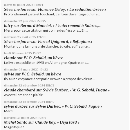
mardi 01
juillet 2025
17h04
Séverine Jouve
sur
Florence Delay, « La séduction brève »
Profondément juste et touchant, car bien davantage qu'une...
dimanche 22
juin 2025
22h35
latry
sur
Bernard Manciet, « L’enterrement à Sabres,...
Merci pour cette citation qui donne des frissons... En...
mercredi 23
avril 2025
17h38
Séverine Jouve
sur
Pascal Quignard, « Refugium »
Monter dans la mansarde blanche, étroite, suffisante...
lundi 03
mars 2025
15h52
claude
sur
W. G. Sebald, un lièvre
Le livre est publié en 1995 en Allemagne. Quatre ans...
dimanche 02
mars 2025
19h22
sylvie
sur
W. G. Sebald, un lièvre
Il y a une croyance dont parle Browne à propos de voir un...
dimanche 22
décembre 2024
18h53
claude chambard
sur
Sylvie Durbec, « W. G. Sebald, Fugue »
Avec tellement de plaisir…
dimanche 22
décembre 2024
18h49
sylvie durbec
sur
Sylvie Durbec, « W. G. Sebald, Fugue »
Merci!
mercredi 31
juillet 2024
19h16
Michel Santo
sur
Claude Roy, « Déjà tard »
Magnifique !