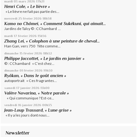
mardi 03
mars 2026
17h21
Henri Cole, « Le lièvre »
« Le lièvre ne fait pas partie des...
mercredi 25
février 2026
18h58
Kamo no Chômei, « Comment Sukékuni, qui aimait...
Jardins de Talcy © : CChambard ...
mardi 17
février 2026
15h56
Zhang Lei, « Colophon à une peinture de cheval...
Han Gan, vers 750 Tête comme...
dimanche 15
février 2026
18h32
Philippe Jaccottet, « Le jardin en janvier »
© : CChambard « C’est chez...
dimanche 01
février 2026
19h30
Ryôkan, « Dans le goût ancien »
autoportrait « Ces fragrantes...
samedi 17
janvier 2026
13h00
Valère Novarina, « Notre parole »
« Qui communique ? Est-ce...
vendredi 16
janvier 2026
00h35
Jean-Loup Trassard, « Lune grise »
« Il y a les jours dont nous...
Newsletter