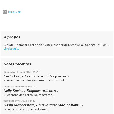
IMPRIMER
À propos
Claude Chambard est né en 1950 sur le nez de l’Afrique, au Sénégal, où l’on...
Lire la suite
Notes récentes
dimanche 03
mai 2026
15h59
Carlo Levi, « Les mots sont des pierres »
« Le noir velours des yeux me suivait partout...
jeudi 30
avril 2026
14h24
Nelly Sachs, « Énigmes ardentes »
« Le temps vide est toujours affamé...
mardi 21
avril 2026
14h47
Ossip Mandelstam, « Sur la terre vide, boitant… »
« Sur la terre vide, boitant sans...