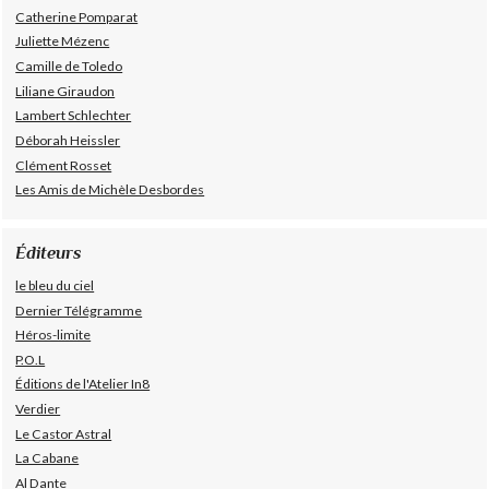
Catherine Pomparat
Juliette Mézenc
Camille de Toledo
Liliane Giraudon
Lambert Schlechter
Déborah Heissler
Clément Rosset
Les Amis de Michèle Desbordes
Éditeurs
le bleu du ciel
Dernier Télégramme
Héros-limite
P.O.L
Éditions de l'Atelier In8
Verdier
Le Castor Astral
La Cabane
Al Dante