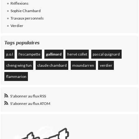
Réflexions
Sophie Chambard
Travaux personnels
Verdier
Tags populaires
p.o.l
l'escampette
gallimard
hervé collet
pascal quignard
cheng wing fun
claude chambard
moundarren
verdier
flammarion
S'abonner au flux RSS
S'abonner au flux ATOM