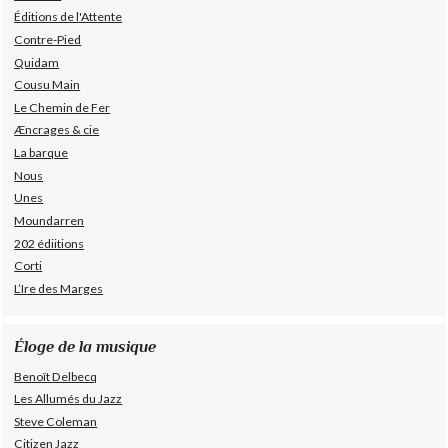
Éditions de l'Attente
Contre-Pied
Quidam
Cousu Main
Le Chemin de Fer
Æncrages & cie
La barque
Nous
Unes
Moundarren
202 édiitions
Corti
L’Ire des Marges
Éloge de la musique
Benoît Delbecq
Les Allumés du Jazz
Steve Coleman
Citizen Jazz