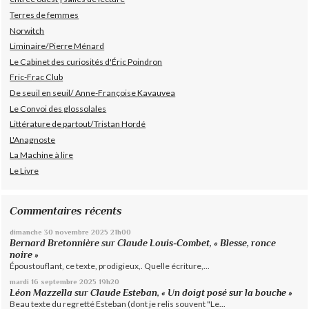
Terres de femmes
Norwitch
Liminaire/Pierre Ménard
Le Cabinet des curiosités d'Éric Poindron
Fric-Frac Club
De seuil en seuil/ Anne-Françoise Kavauvea
Le Convoi des glossolales
Littérature de partout/Tristan Hordé
L'Anagnoste
La Machine à lire
Le Livre
Commentaires récents
dimanche 30
novembre 2025
21h00
Bernard Bretonnière
sur
Claude Louis-Combet, « Blesse, ronce
noire »
Époustouflant, ce texte, prodigieux,. Quelle écriture,...
mardi 16
septembre 2025
19h20
Léon Mazzella
sur
Claude Esteban, « Un doigt posé sur la bouche »
Beau texte du regretté Esteban (dont je relis souvent "Le...