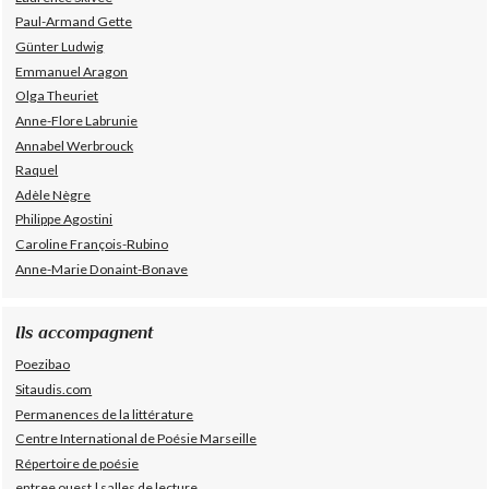
Paul-Armand Gette
Günter Ludwig
Emmanuel Aragon
Olga Theuriet
Anne-Flore Labrunie
Annabel Werbrouck
Raquel
Adèle Nègre
Philippe Agostini
Caroline François-Rubino
Anne-Marie Donaint-Bonave
Ils accompagnent
Poezibao
Sitaudis.com
Permanences de la littérature
Centre International de Poésie Marseille
Répertoire de poésie
entree ouest | salles de lecture