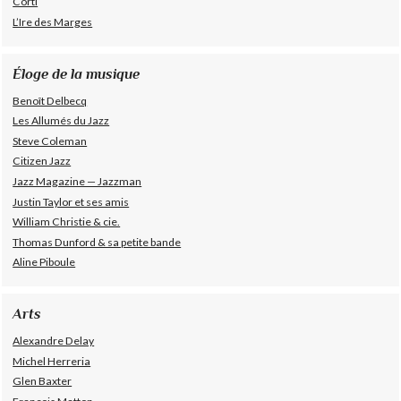
Corti
L’Ire des Marges
Éloge de la musique
Benoît Delbecq
Les Allumés du Jazz
Steve Coleman
Citizen Jazz
Jazz Magazine — Jazzman
Justin Taylor et ses amis
William Christie & cie.
Thomas Dunford & sa petite bande
Aline Piboule
Arts
Alexandre Delay
Michel Herreria
Glen Baxter