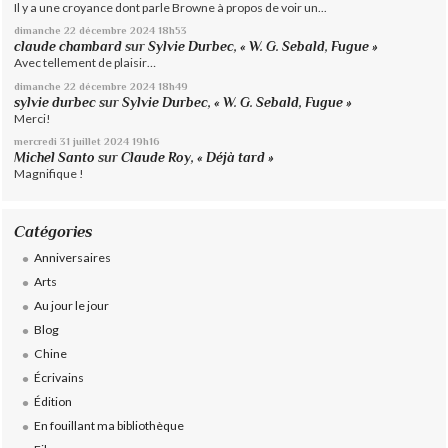
Il y a une croyance dont parle Browne à propos de voir un...
dimanche 22
décembre 2024
18h53
claude chambard
sur
Sylvie Durbec, « W. G. Sebald, Fugue »
Avec tellement de plaisir…
dimanche 22
décembre 2024
18h49
sylvie durbec
sur
Sylvie Durbec, « W. G. Sebald, Fugue »
Merci!
mercredi 31
juillet 2024
19h16
Michel Santo
sur
Claude Roy, « Déjà tard »
Magnifique !
Catégories
Anniversaires
Arts
Au jour le jour
Blog
Chine
Écrivains
Édition
En fouillant ma bibliothèque