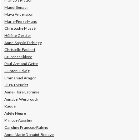
François Matton
Magdi Senadji
Maya Andersson
Marie-Pierre Mano
Christophe Massé
Hélène Gerster
Anne-Sophie Tschiegg
Christelle Faubert
Laurence Skivée
Paul-Armand Gette
Günter Ludwig
Emmanuel Aragon
Olga Theuriet
Anne-Flore Labrunie
Annabel Werbrouck
Raquel
Adèle Nègre
Philippe Agostini
Caroline François-Rubino
Anne-Marie Donaint-Bonave