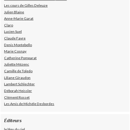
Les cours de Gilles Deleuze
Julien Blaine
Anne-Marie Garat
Claro
Lucien Suel
Claude Favre
Denis Montebello
Marie Cosnay
Catherine Pomparat
Juliette Mézenc
Camille de Toledo
Liliane Giraudon
Lambert Schlechter
Déborah Heissler
Clément Rosset
Les Amis de Michèle Desbordes
Éditeurs
le bleu du ciel