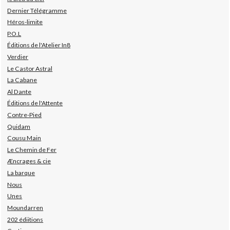
Dernier Télégramme
Héros-limite
P.O.L
Éditions de l'Atelier In8
Verdier
Le Castor Astral
La Cabane
Al Dante
Éditions de l'Attente
Contre-Pied
Quidam
Cousu Main
Le Chemin de Fer
Æncrages & cie
La barque
Nous
Unes
Moundarren
202 édiitions