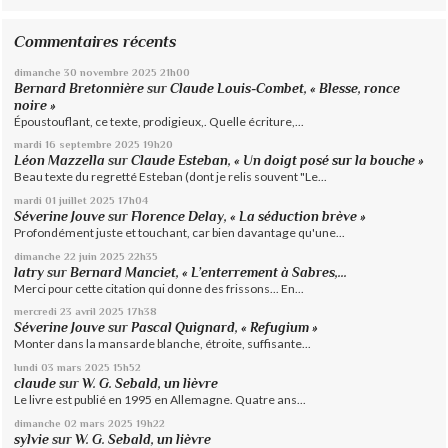
Commentaires récents
dimanche 30
novembre 2025
21h00
Bernard Bretonnière
sur
Claude Louis-Combet, « Blesse, ronce
noire »
Époustouflant, ce texte, prodigieux,. Quelle écriture,...
mardi 16
septembre 2025
19h20
Léon Mazzella
sur
Claude Esteban, « Un doigt posé sur la bouche »
Beau texte du regretté Esteban (dont je relis souvent "Le...
mardi 01
juillet 2025
17h04
Séverine Jouve
sur
Florence Delay, « La séduction brève »
Profondément juste et touchant, car bien davantage qu'une...
dimanche 22
juin 2025
22h35
latry
sur
Bernard Manciet, « L’enterrement à Sabres,...
Merci pour cette citation qui donne des frissons... En...
mercredi 23
avril 2025
17h38
Séverine Jouve
sur
Pascal Quignard, « Refugium »
Monter dans la mansarde blanche, étroite, suffisante...
lundi 03
mars 2025
15h52
claude
sur
W. G. Sebald, un lièvre
Le livre est publié en 1995 en Allemagne. Quatre ans...
dimanche 02
mars 2025
19h22
sylvie
sur
W. G. Sebald, un lièvre