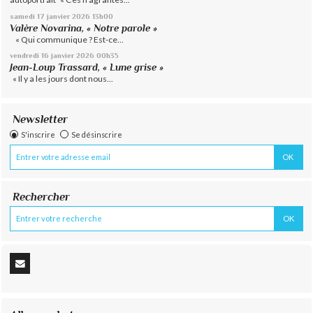
samedi 17
janvier 2026
13h00
Valère Novarina, « Notre parole »
« Qui communique ? Est-ce...
vendredi 16
janvier 2026
00h35
Jean-Loup Trassard, « Lune grise »
« Il y a les jours dont nous...
Newsletter
S'inscrire
Se désinscrire
Rechercher