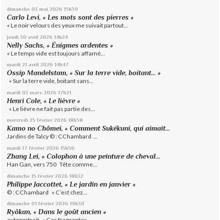
dimanche 03
mai 2026
15h59
Carlo Levi, « Les mots sont des pierres »
« Le noir velours des yeux me suivait partout...
jeudi 30
avril 2026
14h24
Nelly Sachs, « Énigmes ardentes »
« Le temps vide est toujours affamé...
mardi 21
avril 2026
14h47
Ossip Mandelstam, « Sur la terre vide, boitant… »
« Sur la terre vide, boitant sans...
mardi 03
mars 2026
17h21
Henri Cole, « Le lièvre »
« Le lièvre ne fait pas partie des...
mercredi 25
février 2026
18h58
Kamo no Chômei, « Comment Sukékuni, qui aimait...
Jardins de Talcy © : CChambard ...
mardi 17
février 2026
15h56
Zhang Lei, « Colophon à une peinture de cheval...
Han Gan, vers 750 Tête comme...
dimanche 15
février 2026
18h32
Philippe Jaccottet, « Le jardin en janvier »
© : CChambard « C’est chez...
dimanche 01
février 2026
19h30
Ryôkan, « Dans le goût ancien »
autoportrait « Ces fragrantes...