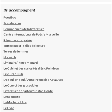
Ils accompagnent
Poezibao
Sitaudis.com
Permanences de la littérature
Centre International de Poésie Marseille
Répertoire de poésie
entree ouest | salles de lecture
Terres de femmes
Norwitch
Liminaire/Pierre Ménard
Le Cabinet des curiosités d'Éric Poindron
Fric-Frac Club
De seuil en seuil/ Anne-Françoise Kavauvea
Le Convoi des glossolales
Littérature de partout/Tristan Hordé
L'Anagnoste
La Machine à lire
Le Livre