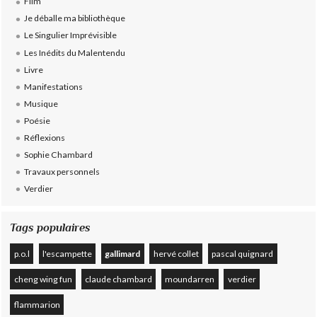
Film
Je déballe ma bibliothèque
Le Singulier Imprévisible
Les Inédits du Malentendu
Livre
Manifestations
Musique
Poésie
Réflexions
Sophie Chambard
Travaux personnels
Verdier
Tags populaires
p.o.l
l'escampette
gallimard
hervé collet
pascal quignard
cheng wing fun
claude chambard
moundarren
verdier
flammarion