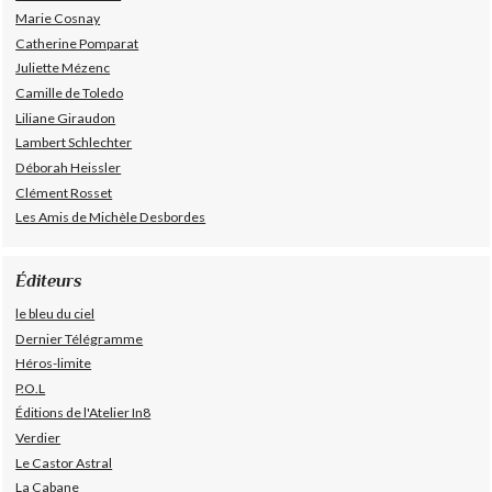
Marie Cosnay
Catherine Pomparat
Juliette Mézenc
Camille de Toledo
Liliane Giraudon
Lambert Schlechter
Déborah Heissler
Clément Rosset
Les Amis de Michèle Desbordes
Éditeurs
le bleu du ciel
Dernier Télégramme
Héros-limite
P.O.L
Éditions de l'Atelier In8
Verdier
Le Castor Astral
La Cabane