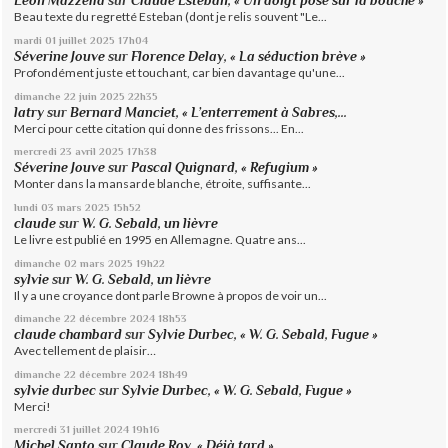
Léon Mazzella
sur
Claude Esteban, « Un doigt posé sur la bouche »
Beau texte du regretté Esteban (dont je relis souvent "Le...
mardi 01
juillet 2025
17h04
Séverine Jouve
sur
Florence Delay, « La séduction brève »
Profondément juste et touchant, car bien davantage qu'une...
dimanche 22
juin 2025
22h35
latry
sur
Bernard Manciet, « L’enterrement à Sabres,...
Merci pour cette citation qui donne des frissons... En...
mercredi 23
avril 2025
17h38
Séverine Jouve
sur
Pascal Quignard, « Refugium »
Monter dans la mansarde blanche, étroite, suffisante...
lundi 03
mars 2025
15h52
claude
sur
W. G. Sebald, un lièvre
Le livre est publié en 1995 en Allemagne. Quatre ans...
dimanche 02
mars 2025
19h22
sylvie
sur
W. G. Sebald, un lièvre
Il y a une croyance dont parle Browne à propos de voir un...
dimanche 22
décembre 2024
18h53
claude chambard
sur
Sylvie Durbec, « W. G. Sebald, Fugue »
Avec tellement de plaisir…
dimanche 22
décembre 2024
18h49
sylvie durbec
sur
Sylvie Durbec, « W. G. Sebald, Fugue »
Merci!
mercredi 31
juillet 2024
19h16
Michel Santo
sur
Claude Roy, « Déjà tard »