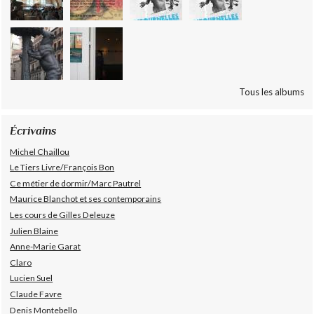
Tous les albums
Écrivains
Michel Chaillou
Le Tiers Livre/François Bon
Ce métier de dormir/Marc Pautrel
Maurice Blanchot et ses contemporains
Les cours de Gilles Deleuze
Julien Blaine
Anne-Marie Garat
Claro
Lucien Suel
Claude Favre
Denis Montebello