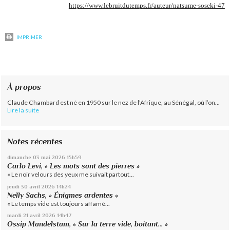
https://www.lebruitdutemps.fr/auteur/natsume-soseki-47
IMPRIMER
À propos
Claude Chambard est né en 1950 sur le nez de l’Afrique, au Sénégal, où l’on...
Lire la suite
Notes récentes
dimanche 03
mai 2026
15h59
Carlo Levi, « Les mots sont des pierres »
« Le noir velours des yeux me suivait partout...
jeudi 30
avril 2026
14h24
Nelly Sachs, « Énigmes ardentes »
« Le temps vide est toujours affamé...
mardi 21
avril 2026
14h47
Ossip Mandelstam, « Sur la terre vide, boitant… »