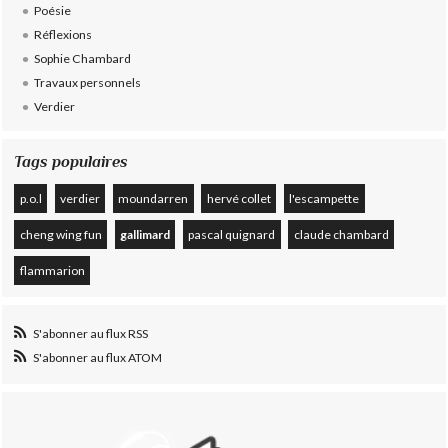
Poésie
Réflexions
Sophie Chambard
Travaux personnels
Verdier
Tags populaires
p.o.l
verdier
moundarren
hervé collet
l'escampette
cheng wing fun
gallimard
pascal quignard
claude chambard
flammarion
S'abonner au flux RSS
S'abonner au flux ATOM