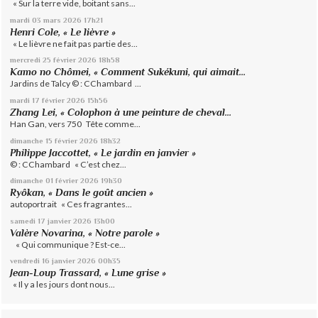
« Sur la terre vide, boitant sans...
mardi 03
mars 2026
17h21
Henri Cole, « Le lièvre »
« Le lièvre ne fait pas partie des...
mercredi 25
février 2026
18h58
Kamo no Chômei, « Comment Sukékuni, qui aimait...
Jardins de Talcy © : CChambard ...
mardi 17
février 2026
15h56
Zhang Lei, « Colophon à une peinture de cheval...
Han Gan, vers 750 Tête comme...
dimanche 15
février 2026
18h32
Philippe Jaccottet, « Le jardin en janvier »
© : CChambard « C’est chez...
dimanche 01
février 2026
19h30
Ryôkan, « Dans le goût ancien »
autoportrait « Ces fragrantes...
samedi 17
janvier 2026
13h00
Valère Novarina, « Notre parole »
« Qui communique ? Est-ce...
vendredi 16
janvier 2026
00h35
Jean-Loup Trassard, « Lune grise »
« Il y a les jours dont nous...