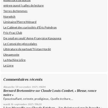
Répertoire de poésie
entree ouest | salles de lecture
Terres de femmes
Norwitch
Liminaire/Pierre Ménard
Le Cabinet des curiosités d'Éric Poindron
Fric-Frac Club
De seuil en seuil/ Anne-Françoise Kavauvea
Le Convoi des glossolales
Littérature de partout/Tristan Hordé
L'Anagnoste
La Machine à lire
Le Livre
Commentaires récents
dimanche 30
novembre 2025
21h00
Bernard Bretonnière
sur
Claude Louis-Combet, « Blesse, ronce
noire »
Époustouflant, ce texte, prodigieux,. Quelle écriture,...
mardi 16
septembre 2025
19h20