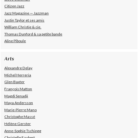
Citizen Jazz
Jazz Magazine — Jazzman
Justin Taylor et ses amis
William Christie & cie.
Thomas Dunford & sa petite bande
Aline Piboule
Arts
Alexandre Delay
Michel Herreria
Glen Baxter
François Matton
Magdi Senadji
Maya Andersson
Marie-Pierre Mano
Christophe Massé
Hélène Gerster
Anne-Sophie Tschiegg
Christelle Faubert