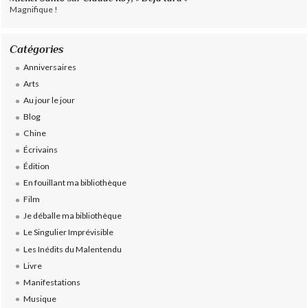
Magnifique !
Catégories
Anniversaires
Arts
Au jour le jour
Blog
Chine
Écrivains
Édition
En fouillant ma bibliothèque
Film
Je déballe ma bibliothèque
Le Singulier Imprévisible
Les Inédits du Malentendu
Livre
Manifestations
Musique