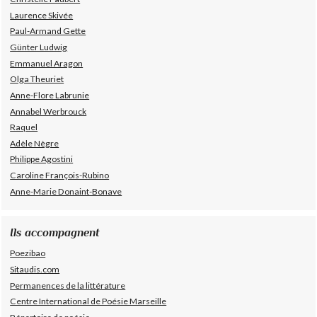
Laurence Skivée
Paul-Armand Gette
Günter Ludwig
Emmanuel Aragon
Olga Theuriet
Anne-Flore Labrunie
Annabel Werbrouck
Raquel
Adèle Nègre
Philippe Agostini
Caroline François-Rubino
Anne-Marie Donaint-Bonave
Ils accompagnent
Poezibao
Sitaudis.com
Permanences de la littérature
Centre International de Poésie Marseille