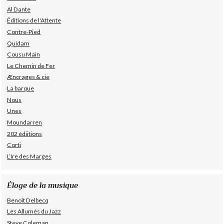
Al Dante
Éditions de l'Attente
Contre-Pied
Quidam
Cousu Main
Le Chemin de Fer
Æncrages & cie
La barque
Nous
Unes
Moundarren
202 édiitions
Corti
L’Ire des Marges
Éloge de la musique
Benoît Delbecq
Les Allumés du Jazz
Steve Coleman