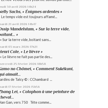
jeudi 30
avril 2026
14h24
Nelly Sachs, « Énigmes ardentes »
« Le temps vide est toujours affamé...
mardi 21
avril 2026
14h47
Ossip Mandelstam, « Sur la terre vide,
boitant… »
« Sur la terre vide, boitant sans...
mardi 03
mars 2026
17h21
Henri Cole, « Le lièvre »
« Le lièvre ne fait pas partie des...
mercredi 25
février 2026
18h58
Kamo no Chômei, « Comment Sukékuni,
qui aimait...
Jardins de Talcy © : CChambard ...
mardi 17
février 2026
15h56
Zhang Lei, « Colophon à une peinture de
cheval...
Han Gan, vers 750 Tête comme...