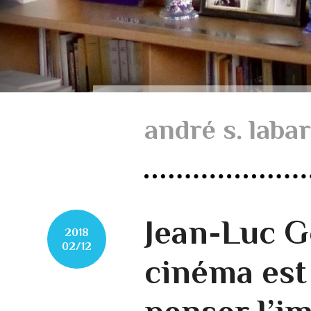
andré s. laba
Jean-Luc G
2018
02/12
cinéma est 