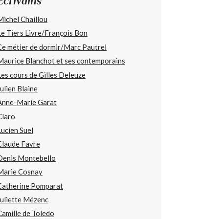
Écrivains
Michel Chaillou
Le Tiers Livre/François Bon
Ce métier de dormir/Marc Pautrel
Maurice Blanchot et ses contemporains
Les cours de Gilles Deleuze
Julien Blaine
Anne-Marie Garat
Claro
Lucien Suel
Claude Favre
Denis Montebello
Marie Cosnay
Catherine Pomparat
Juliette Mézenc
Camille de Toledo