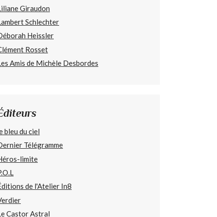
Liliane Giraudon
Lambert Schlechter
Déborah Heissler
Clément Rosset
Les Amis de Michèle Desbordes
Éditeurs
e bleu du ciel
Dernier Télégramme
Héros-limite
P.O.L
Éditions de l'Atelier In8
Verdier
Le Castor Astral