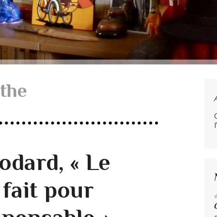
rthe
l
odard, « Le
fait pour