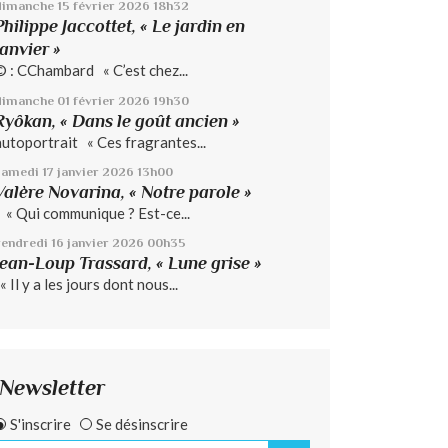
dimanche 15
février 2026
18h32
Philippe Jaccottet, « Le jardin en
janvier »
© : CChambard « C’est chez...
dimanche 01
février 2026
19h30
Ryôkan, « Dans le goût ancien »
autoportrait « Ces fragrantes...
samedi 17
janvier 2026
13h00
Valère Novarina, « Notre parole »
« Qui communique ? Est-ce...
vendredi 16
janvier 2026
00h35
Jean-Loup Trassard, « Lune grise »
 Il y a les jours dont nous...
Newsletter
S'inscrire
Se désinscrire