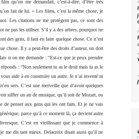
 ﬁlm qu’on me demandait, c’est-à-dire, d’être très
qu’on fait de lui. » Les ﬁlms, c’est la même chose, je
quoi. Les citations ne me protègent pas, ce sont des
i ne pas les utiliser. S’il y a des arbres, pourquoi ne
sont des gens, il faut en faire quelque chose. Ce n’est
e chose. Il y a peut-être des droits d’auteur, on doit
Mais si on me demande : “Est-ce que je peux prendre
Je réponds : “Non seulement tu as le droit mais tu as le
vous aide à en construire un autre. Je n’ai inventé ni
 m’en sers. C’est une merveille que d’avoir quelques
«
voir sifﬂer un air de musique, qu’il soit de Mozart, ou
e de penser aux gens qui les ont faits. Et je ne vais
e générique, parce qu’à ce moment là, ça devient autre
livresque. C’est en vieillissant que je commence à
je me dis tant mieux. Delacroix disait aussi qu’il ne