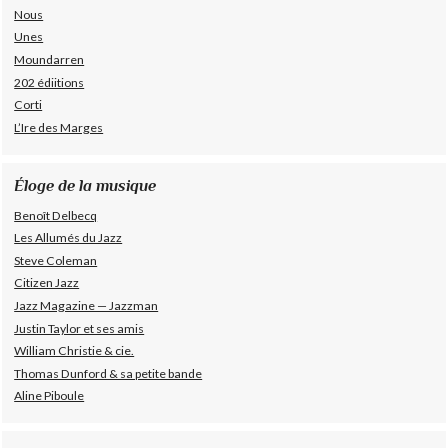
Nous
Unes
Moundarren
202 édiitions
Corti
L’Ire des Marges
Éloge de la musique
Benoît Delbecq
Les Allumés du Jazz
Steve Coleman
Citizen Jazz
Jazz Magazine — Jazzman
Justin Taylor et ses amis
William Christie & cie.
Thomas Dunford & sa petite bande
Aline Piboule