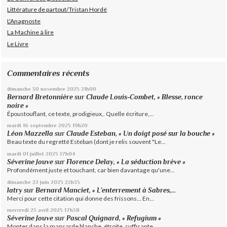
Littérature de partout/Tristan Hordé
L'Anagnoste
La Machine à lire
Le Livre
Commentaires récents
dimanche 30
novembre 2025
21h00
Bernard Bretonnière
sur
Claude Louis-Combet, « Blesse, ronce
noire »
Époustouflant, ce texte, prodigieux,. Quelle écriture,...
mardi 16
septembre 2025
19h20
Léon Mazzella
sur
Claude Esteban, « Un doigt posé sur la bouche »
Beau texte du regretté Esteban (dont je relis souvent "Le...
mardi 01
juillet 2025
17h04
Séverine Jouve
sur
Florence Delay, « La séduction brève »
Profondément juste et touchant, car bien davantage qu'une...
dimanche 22
juin 2025
22h35
latry
sur
Bernard Manciet, « L’enterrement à Sabres,...
Merci pour cette citation qui donne des frissons... En...
mercredi 23
avril 2025
17h38
Séverine Jouve
sur
Pascal Quignard, « Refugium »
Monter dans la mansarde blanche, étroite, suffisante...