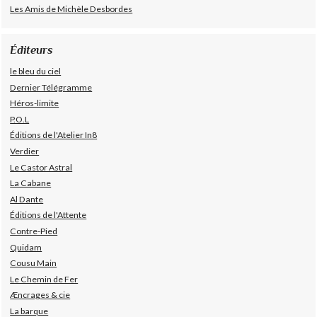
Les Amis de Michèle Desbordes
Éditeurs
le bleu du ciel
Dernier Télégramme
Héros-limite
P.O.L
Éditions de l'Atelier In8
Verdier
Le Castor Astral
La Cabane
Al Dante
Éditions de l'Attente
Contre-Pied
Quidam
Cousu Main
Le Chemin de Fer
Æncrages & cie
La barque