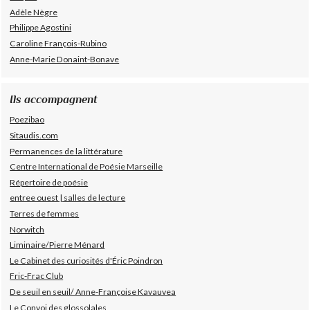
Adèle Nègre
Philippe Agostini
Caroline François-Rubino
Anne-Marie Donaint-Bonave
Ils accompagnent
Poezibao
Sitaudis.com
Permanences de la littérature
Centre International de Poésie Marseille
Répertoire de poésie
entree ouest | salles de lecture
Terres de femmes
Norwitch
Liminaire/Pierre Ménard
Le Cabinet des curiosités d'Éric Poindron
Fric-Frac Club
De seuil en seuil/ Anne-Françoise Kavauvea
Le Convoi des glossolales