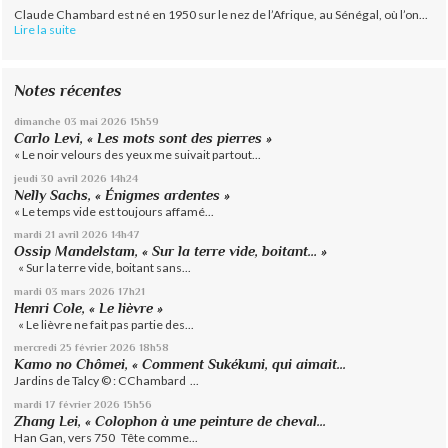
Claude Chambard est né en 1950 sur le nez de l’Afrique, au Sénégal, où l’on...
Lire la suite
Notes récentes
dimanche 03
mai 2026
15h59
Carlo Levi, « Les mots sont des pierres »
« Le noir velours des yeux me suivait partout...
jeudi 30
avril 2026
14h24
Nelly Sachs, « Énigmes ardentes »
« Le temps vide est toujours affamé...
mardi 21
avril 2026
14h47
Ossip Mandelstam, « Sur la terre vide, boitant… »
« Sur la terre vide, boitant sans...
mardi 03
mars 2026
17h21
Henri Cole, « Le lièvre »
« Le lièvre ne fait pas partie des...
mercredi 25
février 2026
18h58
Kamo no Chômei, « Comment Sukékuni, qui aimait...
Jardins de Talcy © : CChambard ...
mardi 17
février 2026
15h56
Zhang Lei, « Colophon à une peinture de cheval...
Han Gan, vers 750 Tête comme...