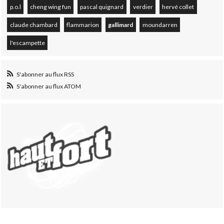
p.o.l
cheng wing fun
pascal quignard
verdier
hervé collet
claude chambard
flammarion
gallimard
moundarren
l'escampette
S'abonner au flux RSS
S'abonner au flux ATOM