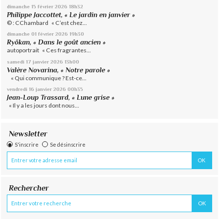
dimanche 15
février 2026
18h32
Philippe Jaccottet, « Le jardin en janvier »
© : CChambard « C’est chez...
dimanche 01
février 2026
19h30
Ryôkan, « Dans le goût ancien »
autoportrait « Ces fragrantes...
samedi 17
janvier 2026
13h00
Valère Novarina, « Notre parole »
« Qui communique ? Est-ce...
vendredi 16
janvier 2026
00h35
Jean-Loup Trassard, « Lune grise »
« Il y a les jours dont nous...
Newsletter
S'inscrire
Se désinscrire
Rechercher