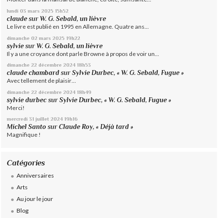
lundi 03
mars 2025
15h52
claude
sur
W. G. Sebald, un lièvre
Le livre est publié en 1995 en Allemagne. Quatre ans...
dimanche 02
mars 2025
19h22
sylvie
sur
W. G. Sebald, un lièvre
Il y a une croyance dont parle Browne à propos de voir un...
dimanche 22
décembre 2024
18h53
claude chambard
sur
Sylvie Durbec, « W. G. Sebald, Fugue »
Avec tellement de plaisir…
dimanche 22
décembre 2024
18h49
sylvie durbec
sur
Sylvie Durbec, « W. G. Sebald, Fugue »
Merci!
mercredi 31
juillet 2024
19h16
Michel Santo
sur
Claude Roy, « Déjà tard »
Magnifique !
Catégories
Anniversaires
Arts
Au jour le jour
Blog