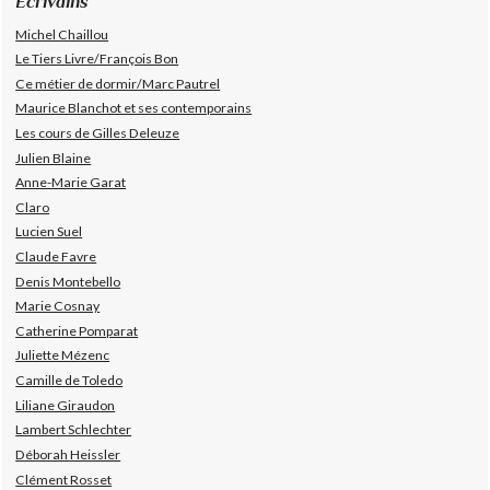
Écrivains
Michel Chaillou
Le Tiers Livre/François Bon
Ce métier de dormir/Marc Pautrel
Maurice Blanchot et ses contemporains
Les cours de Gilles Deleuze
Julien Blaine
Anne-Marie Garat
Claro
Lucien Suel
Claude Favre
Denis Montebello
Marie Cosnay
Catherine Pomparat
Juliette Mézenc
Camille de Toledo
Liliane Giraudon
Lambert Schlechter
Déborah Heissler
Clément Rosset