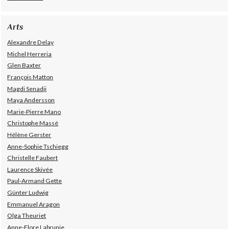
Arts
Alexandre Delay
Michel Herreria
Glen Baxter
François Matton
Magdi Senadji
Maya Andersson
Marie-Pierre Mano
Christophe Massé
Hélène Gerster
Anne-Sophie Tschiegg
Christelle Faubert
Laurence Skivée
Paul-Armand Gette
Günter Ludwig
Emmanuel Aragon
Olga Theuriet
Anne-Flore Labrunie