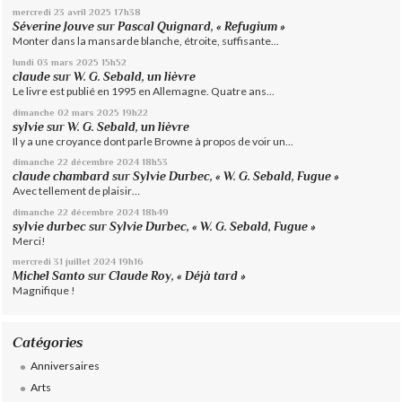
mercredi 23
avril 2025
17h38
Séverine Jouve
sur
Pascal Quignard, « Refugium »
Monter dans la mansarde blanche, étroite, suffisante...
lundi 03
mars 2025
15h52
claude
sur
W. G. Sebald, un lièvre
Le livre est publié en 1995 en Allemagne. Quatre ans...
dimanche 02
mars 2025
19h22
sylvie
sur
W. G. Sebald, un lièvre
Il y a une croyance dont parle Browne à propos de voir un...
dimanche 22
décembre 2024
18h53
claude chambard
sur
Sylvie Durbec, « W. G. Sebald, Fugue »
Avec tellement de plaisir…
dimanche 22
décembre 2024
18h49
sylvie durbec
sur
Sylvie Durbec, « W. G. Sebald, Fugue »
Merci!
mercredi 31
juillet 2024
19h16
Michel Santo
sur
Claude Roy, « Déjà tard »
Magnifique !
Catégories
Anniversaires
Arts