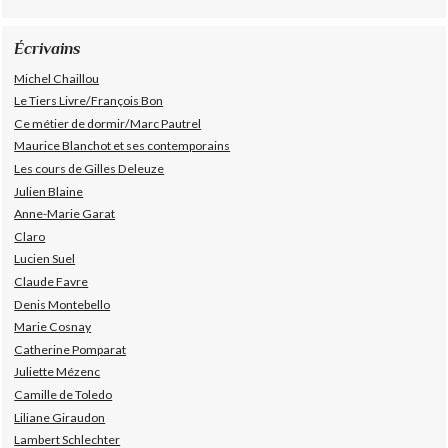
Écrivains
Michel Chaillou
Le Tiers Livre/François Bon
Ce métier de dormir/Marc Pautrel
Maurice Blanchot et ses contemporains
Les cours de Gilles Deleuze
Julien Blaine
Anne-Marie Garat
Claro
Lucien Suel
Claude Favre
Denis Montebello
Marie Cosnay
Catherine Pomparat
Juliette Mézenc
Camille de Toledo
Liliane Giraudon
Lambert Schlechter