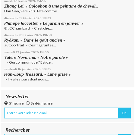
mardi 17
février 2026
15h56
Zhang Lei, « Colophon à une peinture de cheval...
Han Gan, vers 750 Tête comme...
dimanche 15
février 2026
18h32
Philippe Jaccottet, « Le jardin en janvier »
© : CChambard « C’est chez...
dimanche 01
février 2026
19h30
Ryôkan, « Dans le goût ancien »
autoportrait « Ces fragrantes...
samedi 17
janvier 2026
13h00
Valère Novarina, « Notre parole »
« Qui communique ? Est-ce...
vendredi 16
janvier 2026
00h35
Jean-Loup Trassard, « Lune grise »
« Il y a les jours dont nous...
Newsletter
S'inscrire
Se désinscrire
Rechercher