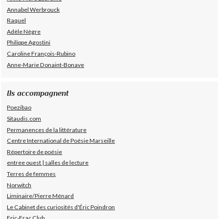
Annabel Werbrouck
Raquel
Adèle Nègre
Philippe Agostini
Caroline François-Rubino
Anne-Marie Donaint-Bonave
Ils accompagnent
Poezibao
Sitaudis.com
Permanences de la littérature
Centre International de Poésie Marseille
Répertoire de poésie
entree ouest | salles de lecture
Terres de femmes
Norwitch
Liminaire/Pierre Ménard
Le Cabinet des curiosités d'Éric Poindron
Fric-Frac Club