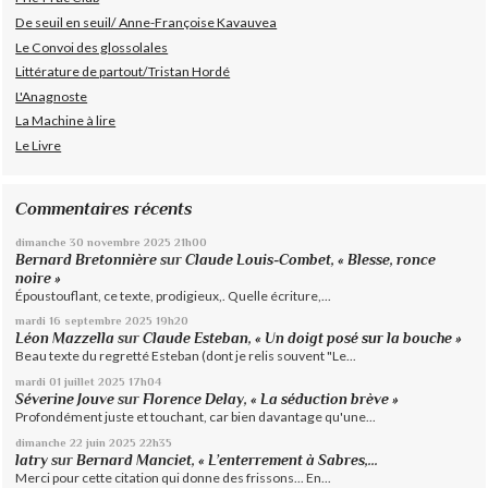
De seuil en seuil/ Anne-Françoise Kavauvea
Le Convoi des glossolales
Littérature de partout/Tristan Hordé
L'Anagnoste
La Machine à lire
Le Livre
Commentaires récents
dimanche 30
novembre 2025
21h00
Bernard Bretonnière
sur
Claude Louis-Combet, « Blesse, ronce
noire »
Époustouflant, ce texte, prodigieux,. Quelle écriture,...
mardi 16
septembre 2025
19h20
Léon Mazzella
sur
Claude Esteban, « Un doigt posé sur la bouche »
Beau texte du regretté Esteban (dont je relis souvent "Le...
mardi 01
juillet 2025
17h04
Séverine Jouve
sur
Florence Delay, « La séduction brève »
Profondément juste et touchant, car bien davantage qu'une...
dimanche 22
juin 2025
22h35
latry
sur
Bernard Manciet, « L’enterrement à Sabres,...
Merci pour cette citation qui donne des frissons... En...