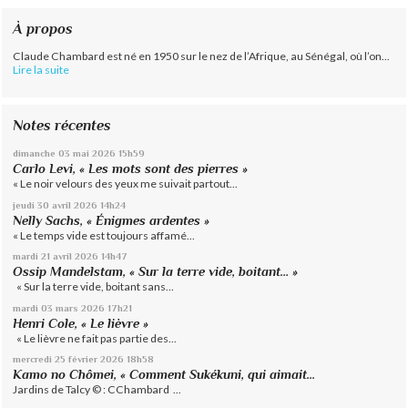
À propos
Claude Chambard est né en 1950 sur le nez de l’Afrique, au Sénégal, où l’on...
Lire la suite
Notes récentes
dimanche 03
mai 2026
15h59
Carlo Levi, « Les mots sont des pierres »
« Le noir velours des yeux me suivait partout...
jeudi 30
avril 2026
14h24
Nelly Sachs, « Énigmes ardentes »
« Le temps vide est toujours affamé...
mardi 21
avril 2026
14h47
Ossip Mandelstam, « Sur la terre vide, boitant… »
« Sur la terre vide, boitant sans...
mardi 03
mars 2026
17h21
Henri Cole, « Le lièvre »
« Le lièvre ne fait pas partie des...
mercredi 25
février 2026
18h58
Kamo no Chômei, « Comment Sukékuni, qui aimait...
Jardins de Talcy © : CChambard ...