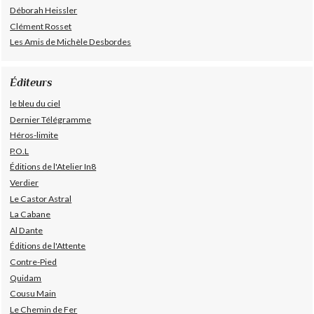
Déborah Heissler
Clément Rosset
Les Amis de Michèle Desbordes
Éditeurs
le bleu du ciel
Dernier Télégramme
Héros-limite
P.O.L
Éditions de l'Atelier In8
Verdier
Le Castor Astral
La Cabane
Al Dante
Éditions de l'Attente
Contre-Pied
Quidam
Cousu Main
Le Chemin de Fer