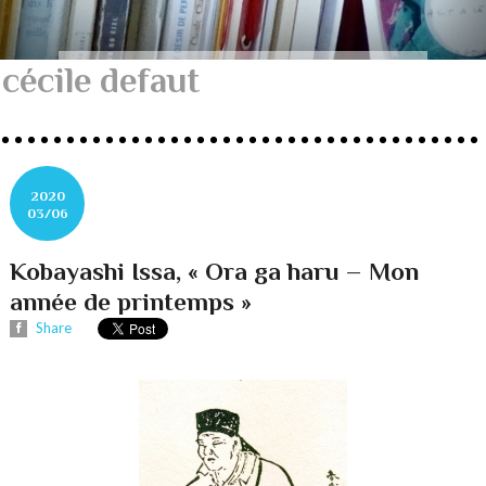
cécile defaut
2020
03/06
Kobayashi Issa, « Ora ga haru – Mon
année de printemps »
Share