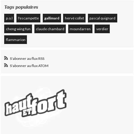
Tags populaires
p.o.l
l'escampette
gallimard
hervé collet
pascal quignard
cheng wing fun
claude chambard
moundarren
verdier
flammarion
S'abonner au flux RSS
S'abonner au flux ATOM