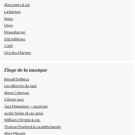
Æncrages & cie
La barque
Nous
Unes
Moundarren
202 édiitions
Corti
L’Ire des Marges
Éloge de la musique
Benoît Delbecq
Les Allumés du Jazz
Steve Coleman
Citizen Jazz
Jazz Magazine — Jazzman
Justin Taylor et ses amis
William Christie & cie.
Thomas Dunford & sa petite bande
Aline Piboule