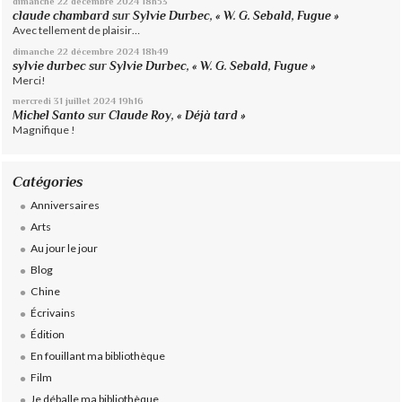
dimanche 22
décembre 2024
18h53
claude chambard
sur
Sylvie Durbec, « W. G. Sebald, Fugue »
Avec tellement de plaisir…
dimanche 22
décembre 2024
18h49
sylvie durbec
sur
Sylvie Durbec, « W. G. Sebald, Fugue »
Merci!
mercredi 31
juillet 2024
19h16
Michel Santo
sur
Claude Roy, « Déjà tard »
Magnifique !
Catégories
Anniversaires
Arts
Au jour le jour
Blog
Chine
Écrivains
Édition
En fouillant ma bibliothèque
Film
Je déballe ma bibliothèque