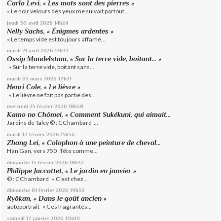
Carlo Levi, « Les mots sont des pierres »
« Le noir velours des yeux me suivait partout...
jeudi 30
avril 2026
14h24
Nelly Sachs, « Énigmes ardentes »
« Le temps vide est toujours affamé...
mardi 21
avril 2026
14h47
Ossip Mandelstam, « Sur la terre vide, boitant… »
« Sur la terre vide, boitant sans...
mardi 03
mars 2026
17h21
Henri Cole, « Le lièvre »
« Le lièvre ne fait pas partie des...
mercredi 25
février 2026
18h58
Kamo no Chômei, « Comment Sukékuni, qui aimait...
Jardins de Talcy © : CChambard ...
mardi 17
février 2026
15h56
Zhang Lei, « Colophon à une peinture de cheval...
Han Gan, vers 750 Tête comme...
dimanche 15
février 2026
18h32
Philippe Jaccottet, « Le jardin en janvier »
© : CChambard « C’est chez...
dimanche 01
février 2026
19h30
Ryôkan, « Dans le goût ancien »
autoportrait « Ces fragrantes...
samedi 17
janvier 2026
13h00