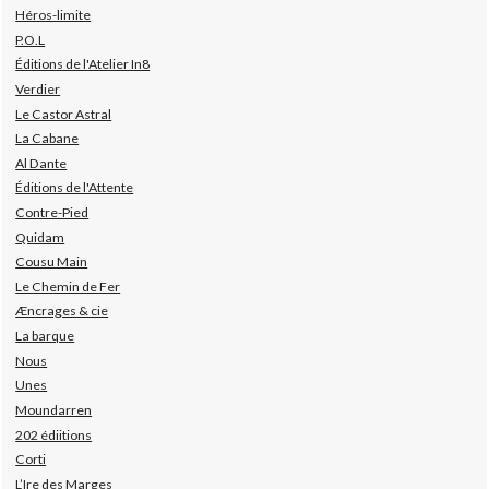
Héros-limite
P.O.L
Éditions de l'Atelier In8
Verdier
Le Castor Astral
La Cabane
Al Dante
Éditions de l'Attente
Contre-Pied
Quidam
Cousu Main
Le Chemin de Fer
Æncrages & cie
La barque
Nous
Unes
Moundarren
202 édiitions
Corti
L’Ire des Marges