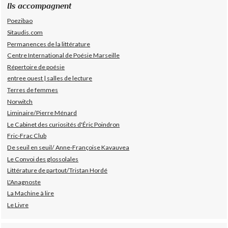
Ils accompagnent
Poezibao
Sitaudis.com
Permanences de la littérature
Centre International de Poésie Marseille
Répertoire de poésie
entree ouest | salles de lecture
Terres de femmes
Norwitch
Liminaire/Pierre Ménard
Le Cabinet des curiosités d'Éric Poindron
Fric-Frac Club
De seuil en seuil/ Anne-Françoise Kavauvea
Le Convoi des glossolales
Littérature de partout/Tristan Hordé
L'Anagnoste
La Machine à lire
Le Livre