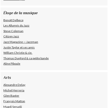
Éloge de la musique
Benoît Delbecq
Les Allumés du Jazz
Steve Coleman
Citizen Jazz
Jazz Magazine — Jazzman
Justin Taylor et ses amis
William Christie & cie.
Thomas Dunford & sa petite bande
Aline Piboule
Arts
Alexandre Delay
Michel Herreria
Glen Baxter
François Matton
Magdi Senadji