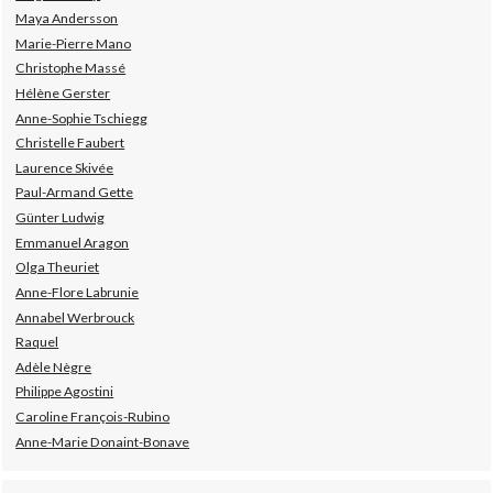
Maya Andersson
Marie-Pierre Mano
Christophe Massé
Hélène Gerster
Anne-Sophie Tschiegg
Christelle Faubert
Laurence Skivée
Paul-Armand Gette
Günter Ludwig
Emmanuel Aragon
Olga Theuriet
Anne-Flore Labrunie
Annabel Werbrouck
Raquel
Adèle Nègre
Philippe Agostini
Caroline François-Rubino
Anne-Marie Donaint-Bonave