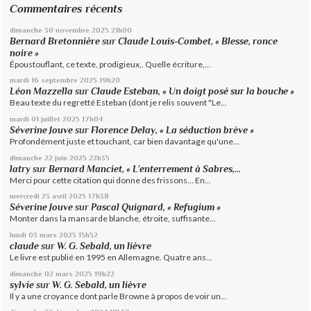
Commentaires récents
dimanche 30
novembre 2025
21h00
Bernard Bretonnière
sur
Claude Louis-Combet, « Blesse, ronce
noire »
Époustouflant, ce texte, prodigieux,. Quelle écriture,...
mardi 16
septembre 2025
19h20
Léon Mazzella
sur
Claude Esteban, « Un doigt posé sur la bouche »
Beau texte du regretté Esteban (dont je relis souvent "Le...
mardi 01
juillet 2025
17h04
Séverine Jouve
sur
Florence Delay, « La séduction brève »
Profondément juste et touchant, car bien davantage qu'une...
dimanche 22
juin 2025
22h35
latry
sur
Bernard Manciet, « L’enterrement à Sabres,...
Merci pour cette citation qui donne des frissons... En...
mercredi 23
avril 2025
17h38
Séverine Jouve
sur
Pascal Quignard, « Refugium »
Monter dans la mansarde blanche, étroite, suffisante...
lundi 03
mars 2025
15h52
claude
sur
W. G. Sebald, un lièvre
Le livre est publié en 1995 en Allemagne. Quatre ans...
dimanche 02
mars 2025
19h22
sylvie
sur
W. G. Sebald, un lièvre
Il y a une croyance dont parle Browne à propos de voir un...