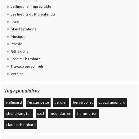
Le Singulier Imprévisible
Les Inédits du Malentendu
Livre
Manifestations
Musique
Poésie
Réflexions
Sophie Chambard
Travaux personnels
Verdier
Tags populaires
gallimard
l'escampette
verdier
hervé collet
pascal quignard
cheng wing fun
p.o.l
moundarren
flammarion
claude chambard