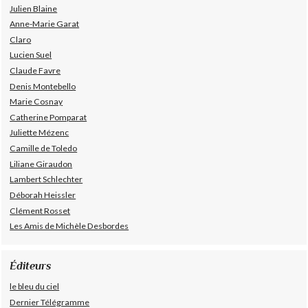
Julien Blaine
Anne-Marie Garat
Claro
Lucien Suel
Claude Favre
Denis Montebello
Marie Cosnay
Catherine Pomparat
Juliette Mézenc
Camille de Toledo
Liliane Giraudon
Lambert Schlechter
Déborah Heissler
Clément Rosset
Les Amis de Michèle Desbordes
Éditeurs
le bleu du ciel
Dernier Télégramme