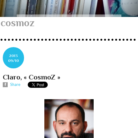
cosmoz
2013
09/10
Claro, « CosmoZ »
Share