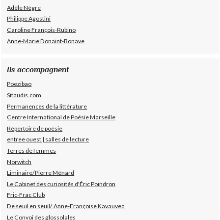
Adèle Nègre
Philippe Agostini
Caroline François-Rubino
Anne-Marie Donaint-Bonave
Ils accompagnent
Poezibao
Sitaudis.com
Permanences de la littérature
Centre International de Poésie Marseille
Répertoire de poésie
entree ouest | salles de lecture
Terres de femmes
Norwitch
Liminaire/Pierre Ménard
Le Cabinet des curiosités d'Éric Poindron
Fric-Frac Club
De seuil en seuil/ Anne-Françoise Kavauvea
Le Convoi des glossolales