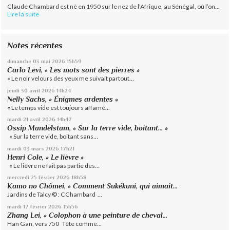
Claude Chambard est né en 1950 sur le nez de l’Afrique, au Sénégal, où l’on...
Lire la suite
Notes récentes
dimanche 03
mai 2026
15h59
Carlo Levi, « Les mots sont des pierres »
« Le noir velours des yeux me suivait partout...
jeudi 30
avril 2026
14h24
Nelly Sachs, « Énigmes ardentes »
« Le temps vide est toujours affamé...
mardi 21
avril 2026
14h47
Ossip Mandelstam, « Sur la terre vide, boitant… »
« Sur la terre vide, boitant sans...
mardi 03
mars 2026
17h21
Henri Cole, « Le lièvre »
« Le lièvre ne fait pas partie des...
mercredi 25
février 2026
18h58
Kamo no Chômei, « Comment Sukékuni, qui aimait...
Jardins de Talcy © : CChambard ...
mardi 17
février 2026
15h56
Zhang Lei, « Colophon à une peinture de cheval...
Han Gan, vers 750 Tête comme...