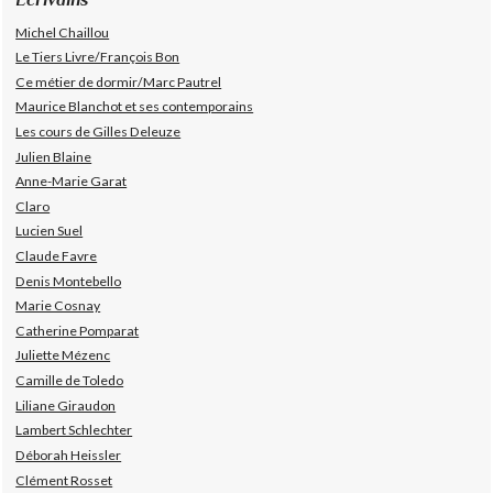
Michel Chaillou
Le Tiers Livre/François Bon
Ce métier de dormir/Marc Pautrel
Maurice Blanchot et ses contemporains
Les cours de Gilles Deleuze
Julien Blaine
Anne-Marie Garat
Claro
Lucien Suel
Claude Favre
Denis Montebello
Marie Cosnay
Catherine Pomparat
Juliette Mézenc
Camille de Toledo
Liliane Giraudon
Lambert Schlechter
Déborah Heissler
Clément Rosset