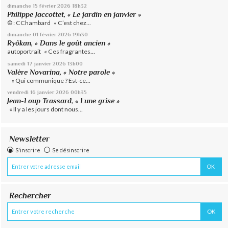
dimanche 15
février 2026
18h32
Philippe Jaccottet, « Le jardin en janvier »
© : CChambard « C’est chez...
dimanche 01
février 2026
19h30
Ryôkan, « Dans le goût ancien »
autoportrait « Ces fragrantes...
samedi 17
janvier 2026
13h00
Valère Novarina, « Notre parole »
« Qui communique ? Est-ce...
vendredi 16
janvier 2026
00h35
Jean-Loup Trassard, « Lune grise »
« Il y a les jours dont nous...
Newsletter
S'inscrire
Se désinscrire
Rechercher