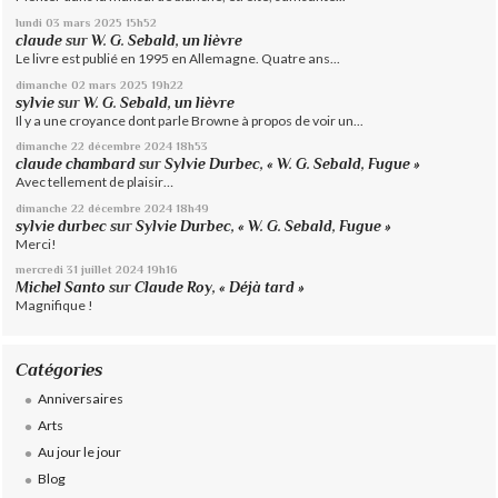
lundi 03
mars 2025
15h52
claude
sur
W. G. Sebald, un lièvre
Le livre est publié en 1995 en Allemagne. Quatre ans...
dimanche 02
mars 2025
19h22
sylvie
sur
W. G. Sebald, un lièvre
Il y a une croyance dont parle Browne à propos de voir un...
dimanche 22
décembre 2024
18h53
claude chambard
sur
Sylvie Durbec, « W. G. Sebald, Fugue »
Avec tellement de plaisir…
dimanche 22
décembre 2024
18h49
sylvie durbec
sur
Sylvie Durbec, « W. G. Sebald, Fugue »
Merci!
mercredi 31
juillet 2024
19h16
Michel Santo
sur
Claude Roy, « Déjà tard »
Magnifique !
Catégories
Anniversaires
Arts
Au jour le jour
Blog