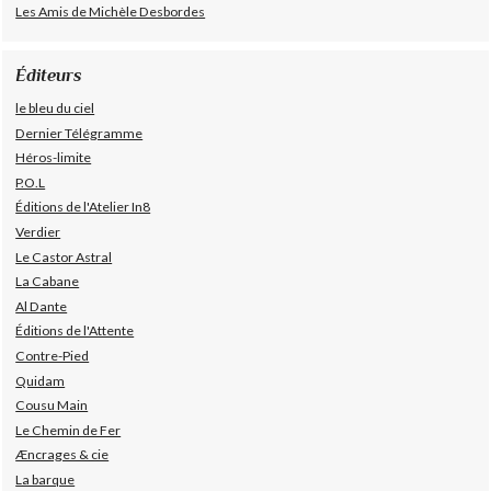
Les Amis de Michèle Desbordes
Éditeurs
le bleu du ciel
Dernier Télégramme
Héros-limite
P.O.L
Éditions de l'Atelier In8
Verdier
Le Castor Astral
La Cabane
Al Dante
Éditions de l'Attente
Contre-Pied
Quidam
Cousu Main
Le Chemin de Fer
Æncrages & cie
La barque