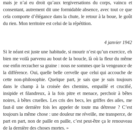
mais je n’ai eu droit qu’aux tergiversations du corps, vaincu et
consentant, autrement dit une formidable absence, avec tout ce que
cela comporte d’élégance dans la chute, le retour à la boue, le goût
du rien. Mon territoire est celui de la répétition.
4 janvier 1942
Si le néant est juste une habitude, si mourir n’est qu’un exercice, eh
bien me voilà parvenu au bout de la boucle, là où la ﬂeur du même
ose enﬁn recracher sa graine : nous ne sommes que la vengeance de
la différence. Oui, quelle belle cervelle que celui qui accouche de
cette non-philosophie. Quelque part, je sais que je suis toujours
dans le champ à la croisée des chemins, empaillé et cruciﬁé,
insipide et ﬁlandreux, à la fois pitre et menace, perchoir à bêtes
noires, à bêtes cruelles. Les cris des becs, les griffes des ailes, me
faut-il une dernière fois les appeler de toute ma détresse ? C’est
toujours la même chose : une douleur me réveille, me transperce, de
part en part, non de paille en paille, c’est peut-être ça le renouveau
de la dernière des choses mortes. »