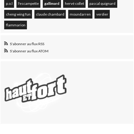
p.o.l
l'escampette
gallimard
hervé collet
pascal quignard
cheng wing fun
claude chambard
moundarren
verdier
flammarion
S'abonner au flux RSS
S'abonner au flux ATOM