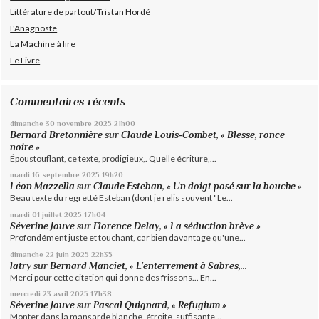
Littérature de partout/Tristan Hordé
L'Anagnoste
La Machine à lire
Le Livre
Commentaires récents
dimanche 30
novembre 2025
21h00
Bernard Bretonnière
sur
Claude Louis-Combet, « Blesse, ronce
noire »
Époustouflant, ce texte, prodigieux,. Quelle écriture,...
mardi 16
septembre 2025
19h20
Léon Mazzella
sur
Claude Esteban, « Un doigt posé sur la bouche »
Beau texte du regretté Esteban (dont je relis souvent "Le...
mardi 01
juillet 2025
17h04
Séverine Jouve
sur
Florence Delay, « La séduction brève »
Profondément juste et touchant, car bien davantage qu'une...
dimanche 22
juin 2025
22h35
latry
sur
Bernard Manciet, « L’enterrement à Sabres,...
Merci pour cette citation qui donne des frissons... En...
mercredi 23
avril 2025
17h38
Séverine Jouve
sur
Pascal Quignard, « Refugium »
Monter dans la mansarde blanche, étroite, suffisante...