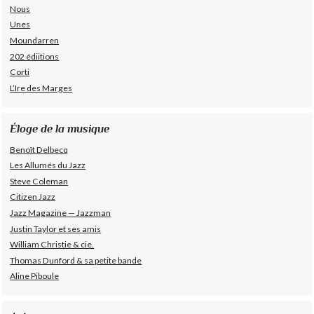
Nous
Unes
Moundarren
202 édiitions
Corti
L’Ire des Marges
Éloge de la musique
Benoît Delbecq
Les Allumés du Jazz
Steve Coleman
Citizen Jazz
Jazz Magazine — Jazzman
Justin Taylor et ses amis
William Christie & cie.
Thomas Dunford & sa petite bande
Aline Piboule