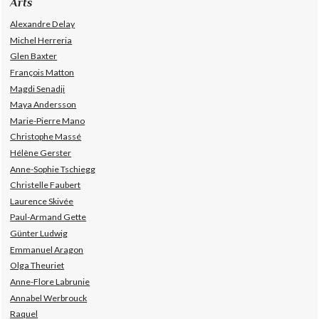
Arts
Alexandre Delay
Michel Herreria
Glen Baxter
François Matton
Magdi Senadji
Maya Andersson
Marie-Pierre Mano
Christophe Massé
Hélène Gerster
Anne-Sophie Tschiegg
Christelle Faubert
Laurence Skivée
Paul-Armand Gette
Günter Ludwig
Emmanuel Aragon
Olga Theuriet
Anne-Flore Labrunie
Annabel Werbrouck
Raquel