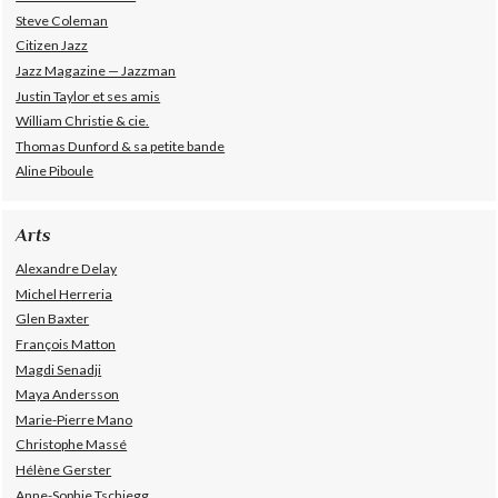
Steve Coleman
Citizen Jazz
Jazz Magazine — Jazzman
Justin Taylor et ses amis
William Christie & cie.
Thomas Dunford & sa petite bande
Aline Piboule
Arts
Alexandre Delay
Michel Herreria
Glen Baxter
François Matton
Magdi Senadji
Maya Andersson
Marie-Pierre Mano
Christophe Massé
Hélène Gerster
Anne-Sophie Tschiegg