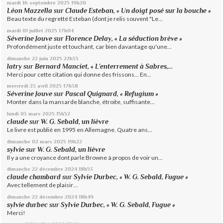
mardi 16
septembre 2025
19h20
Léon Mazzella
sur
Claude Esteban, « Un doigt posé sur la bouche »
Beau texte du regretté Esteban (dont je relis souvent "Le...
mardi 01
juillet 2025
17h04
Séverine Jouve
sur
Florence Delay, « La séduction brève »
Profondément juste et touchant, car bien davantage qu'une...
dimanche 22
juin 2025
22h35
latry
sur
Bernard Manciet, « L’enterrement à Sabres,...
Merci pour cette citation qui donne des frissons... En...
mercredi 23
avril 2025
17h38
Séverine Jouve
sur
Pascal Quignard, « Refugium »
Monter dans la mansarde blanche, étroite, suffisante...
lundi 03
mars 2025
15h52
claude
sur
W. G. Sebald, un lièvre
Le livre est publié en 1995 en Allemagne. Quatre ans...
dimanche 02
mars 2025
19h22
sylvie
sur
W. G. Sebald, un lièvre
Il y a une croyance dont parle Browne à propos de voir un...
dimanche 22
décembre 2024
18h53
claude chambard
sur
Sylvie Durbec, « W. G. Sebald, Fugue »
Avec tellement de plaisir…
dimanche 22
décembre 2024
18h49
sylvie durbec
sur
Sylvie Durbec, « W. G. Sebald, Fugue »
Merci!