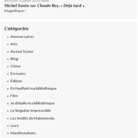
mercredi 31
juillet 2024
19h16
Michel Santo
sur
Claude Roy, « Déjà tard »
Magnifique !
Catégories
Anniversaires
Arts
Au jour le jour
Blog
Chine
Écrivains
Édition
En fouillant ma bibliothèque
Film
Je déballe ma bibliothèque
Le Singulier Imprévisible
Les Inédits du Malentendu
Livre
Manifestations