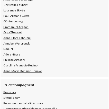
Christelle Faubert
Laurence Skivée
Paul-Armand Gette
Günter Ludwig
Emmanuel Aragon
Olga Theuriet
Anne-Flore Labrunie
Annabel Werbrouck
Raquel
Adèle Nègre
Philippe Agostini
Caroline François-Rubino
Anne-Marie Donaint-Bonave
Ils accompagnent
Poezibao
Sitaudis.com
Permanences de la littérature
Centre International de Poésie Marseille