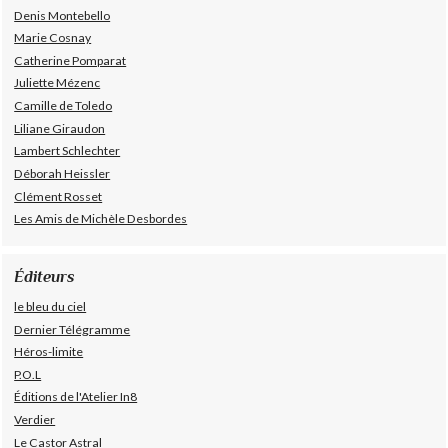
Denis Montebello
Marie Cosnay
Catherine Pomparat
Juliette Mézenc
Camille de Toledo
Liliane Giraudon
Lambert Schlechter
Déborah Heissler
Clément Rosset
Les Amis de Michèle Desbordes
Éditeurs
le bleu du ciel
Dernier Télégramme
Héros-limite
P.O.L
Éditions de l'Atelier In8
Verdier
Le Castor Astral