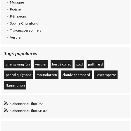
Musique
Poésie
Réflexions
Sophie Chambard
Travaux personnels
Verdier
Tags populaires
cheng wing fun
verdier
hervé collet
p.o.l
gallimard
pascal quignard
moundarren
claude chambard
l'escampette
flammarion
S'abonner au flux RSS
S'abonner au flux ATOM