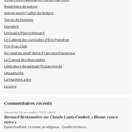
Répertoire de poésie
entree ouest | salles de lecture
Terres de femmes
Norwitch
Liminaire/Pierre Ménard
Le Cabinet des curiosités d'Éric Poindron
Fric-Frac Club
De seuil en seuil/ Anne-Françoise Kavauvea
Le Convoi des glossolales
Littérature de partout/Tristan Hordé
L'Anagnoste
La Machine à lire
Le Livre
Commentaires récents
dimanche 30
novembre 2025
21h00
Bernard Bretonnière
sur
Claude Louis-Combet, « Blesse, ronce
noire »
Époustouflant, ce texte, prodigieux,. Quelle écriture,...