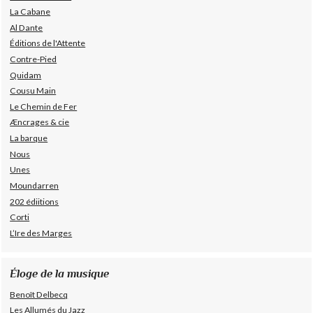
La Cabane
Al Dante
Éditions de l'Attente
Contre-Pied
Quidam
Cousu Main
Le Chemin de Fer
Æncrages & cie
La barque
Nous
Unes
Moundarren
202 édiitions
Corti
L’Ire des Marges
Éloge de la musique
Benoît Delbecq
Les Allumés du Jazz