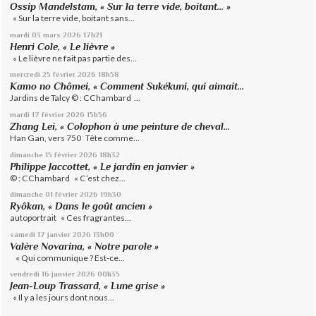
Ossip Mandelstam, « Sur la terre vide, boitant… »
« Sur la terre vide, boitant sans...
mardi 03
mars 2026
17h21
Henri Cole, « Le lièvre »
« Le lièvre ne fait pas partie des...
mercredi 25
février 2026
18h58
Kamo no Chômei, « Comment Sukékuni, qui aimait...
Jardins de Talcy © : CChambard ...
mardi 17
février 2026
15h56
Zhang Lei, « Colophon à une peinture de cheval...
Han Gan, vers 750 Tête comme...
dimanche 15
février 2026
18h32
Philippe Jaccottet, « Le jardin en janvier »
© : CChambard « C’est chez...
dimanche 01
février 2026
19h30
Ryôkan, « Dans le goût ancien »
autoportrait « Ces fragrantes...
samedi 17
janvier 2026
13h00
Valère Novarina, « Notre parole »
« Qui communique ? Est-ce...
vendredi 16
janvier 2026
00h35
Jean-Loup Trassard, « Lune grise »
« Il y a les jours dont nous...