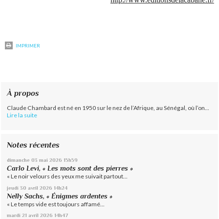
IMPRIMER
À propos
Claude Chambard est né en 1950 sur le nez de l’Afrique, au Sénégal, où l’on...
Lire la suite
Notes récentes
dimanche 03
mai 2026
15h59
Carlo Levi, « Les mots sont des pierres »
« Le noir velours des yeux me suivait partout...
jeudi 30
avril 2026
14h24
Nelly Sachs, « Énigmes ardentes »
« Le temps vide est toujours affamé...
mardi 21
avril 2026
14h47