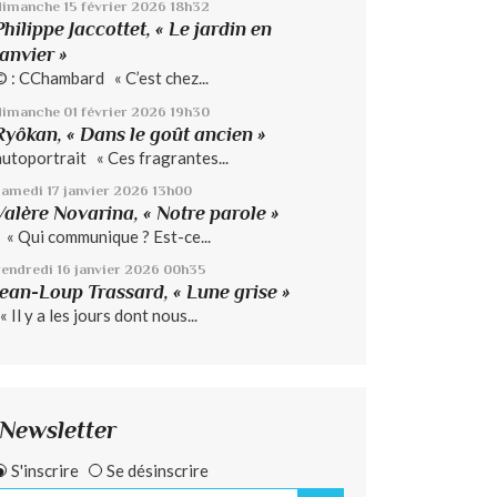
dimanche 15
février 2026
18h32
Philippe Jaccottet, « Le jardin en
janvier »
© : CChambard « C’est chez...
dimanche 01
février 2026
19h30
Ryôkan, « Dans le goût ancien »
autoportrait « Ces fragrantes...
samedi 17
janvier 2026
13h00
Valère Novarina, « Notre parole »
« Qui communique ? Est-ce...
vendredi 16
janvier 2026
00h35
Jean-Loup Trassard, « Lune grise »
 Il y a les jours dont nous...
Newsletter
S'inscrire
Se désinscrire