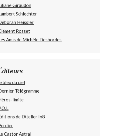
Liliane Giraudon
Lambert Schlechter
Déborah Heissler
Clément Rosset
Les Amis de Michèle Desbordes
Éditeurs
e bleu du ciel
Dernier Télégramme
Héros-limite
P.O.L
Éditions de l'Atelier In8
Verdier
Le Castor Astral