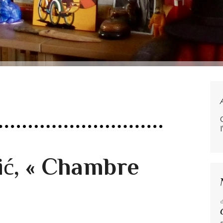
l
ć, « Chambre