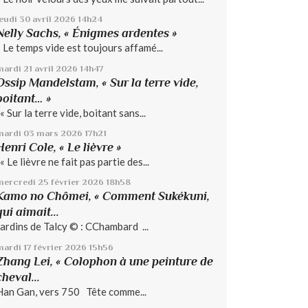
jeudi 30
avril 2026
14h24
Nelly Sachs, « Énigmes ardentes »
« Le temps vide est toujours affamé...
mardi 21
avril 2026
14h47
Ossip Mandelstam, « Sur la terre vide,
boitant… »
« Sur la terre vide, boitant sans...
mardi 03
mars 2026
17h21
Henri Cole, « Le lièvre »
« Le lièvre ne fait pas partie des...
mercredi 25
février 2026
18h58
Kamo no Chômei, « Comment Sukékuni,
qui aimait...
Jardins de Talcy © : CChambard ...
mardi 17
février 2026
15h56
Zhang Lei, « Colophon à une peinture de
cheval...
Han Gan, vers 750 Tête comme...