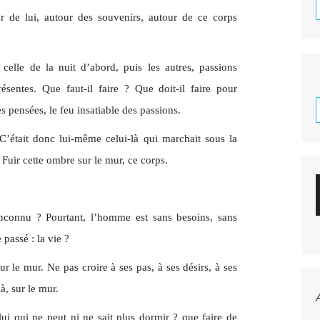
our de lui, autour des souvenirs, autour de ce corps
celle de la nuit d’abord, puis les autres, passions
résentes. Que faut-il faire ? Que doit-il faire pour
es pensées, le feu insatiable des passions.
 C’était donc lui-même celui-là qui marchait sous la
? Fuir cette ombre sur le mur, ce corps.
nconnu ? Pourtant, l’homme est sans besoins, sans
 passé : la vie ?
ur le mur. Ne pas croire à ses pas, à ses désirs, à ses
là, sur le mur.
ui qui ne peut ni ne sait plus dormir ? que faire de