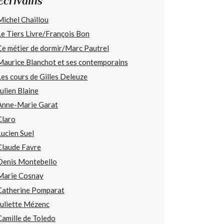
Écrivains
Michel Chaillou
Le Tiers Livre/François Bon
Ce métier de dormir/Marc Pautrel
Maurice Blanchot et ses contemporains
Les cours de Gilles Deleuze
Julien Blaine
Anne-Marie Garat
Claro
Lucien Suel
Claude Favre
Denis Montebello
Marie Cosnay
Catherine Pomparat
Juliette Mézenc
Camille de Toledo