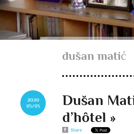
dušan matić
Dušan Mati
2020
05/05
d’hôtel »
Share