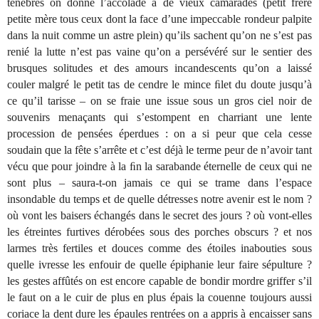
ténèbres on donne l’accolade à de vieux camarades (petit frère
petite mère tous ceux dont la face d’une impeccable rondeur palpite
dans la nuit comme un astre plein) qu’ils sachent qu’on ne s’est pas
renié la lutte n’est pas vaine qu’on a persévéré sur le sentier des
brusques solitudes et des amours incandescents qu’on a laissé
couler malgré le petit tas de cendre le mince ﬁlet du doute jusqu’à
ce qu’il tarisse – on se fraie une issue sous un gros ciel noir de
souvenirs menaçants qui s’estompent en charriant une lente
procession de pensées éperdues : on a si peur que cela cesse
soudain que la fête s’arrête et c’est déjà le terme peur de n’avoir tant
vécu que pour joindre à la ﬁn la sarabande éternelle de ceux qui ne
sont plus – saura-t-on jamais ce qui se trame dans l’espace
insondable du temps et de quelle détresses notre avenir est le nom ?
où vont les baisers échangés dans le secret des jours ? où vont-elles
les étreintes furtives dérobées sous des porches obscurs ? et nos
larmes très fertiles et douces comme des étoiles inabouties sous
quelle ivresse les enfouir de quelle épiphanie leur faire sépulture ?
les gestes affûtés on est encore capable de bondir mordre griffer s’il
le faut on a le cuir de plus en plus épais la couenne toujours aussi
coriace la dent dure les épaules rentrées on a appris à encaisser sans