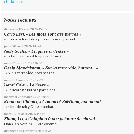
Lire la suite
Notes récentes
dimanche 03
mai 2026
15h59
Carlo Levi, « Les mots sont des pierres »
« Le noir velours des yeux me suivait partout...
jeudi 30
avril 2026
14h24
Nelly Sachs, « Énigmes ardentes »
« Le temps vide est toujours affamé...
mardi 21
avril 2026
14h47
Ossip Mandelstam, « Sur la terre vide, boitant… »
« Sur la terre vide, boitant sans...
mardi 03
mars 2026
17h21
Henri Cole, « Le lièvre »
« Le lièvre ne fait pas partie des...
mercredi 25
février 2026
18h58
Kamo no Chômei, « Comment Sukékuni, qui aimait...
Jardins de Talcy © : CChambard ...
mardi 17
février 2026
15h56
Zhang Lei, « Colophon à une peinture de cheval...
Han Gan, vers 750 Tête comme...
dimanche 15
février 2026
18h32