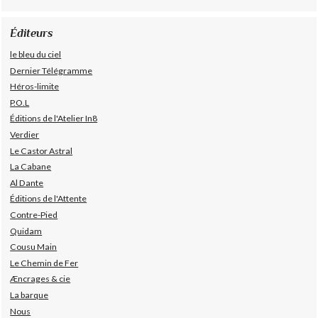
Éditeurs
le bleu du ciel
Dernier Télégramme
Héros-limite
P.O.L
Éditions de l'Atelier In8
Verdier
Le Castor Astral
La Cabane
Al Dante
Éditions de l'Attente
Contre-Pied
Quidam
Cousu Main
Le Chemin de Fer
Æncrages & cie
La barque
Nous