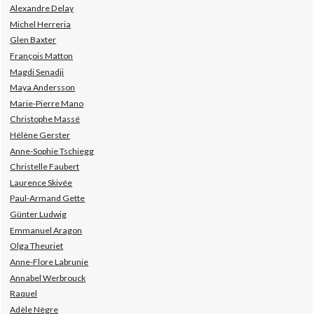
Alexandre Delay
Michel Herreria
Glen Baxter
François Matton
Magdi Senadji
Maya Andersson
Marie-Pierre Mano
Christophe Massé
Hélène Gerster
Anne-Sophie Tschiegg
Christelle Faubert
Laurence Skivée
Paul-Armand Gette
Günter Ludwig
Emmanuel Aragon
Olga Theuriet
Anne-Flore Labrunie
Annabel Werbrouck
Raquel
Adèle Nègre