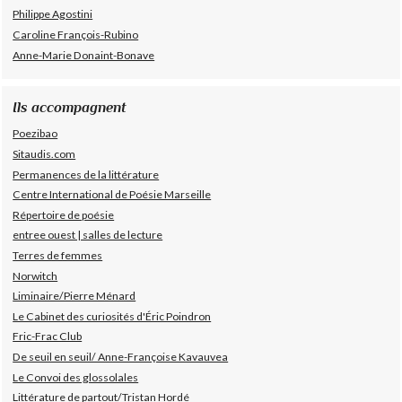
Philippe Agostini
Caroline François-Rubino
Anne-Marie Donaint-Bonave
Ils accompagnent
Poezibao
Sitaudis.com
Permanences de la littérature
Centre International de Poésie Marseille
Répertoire de poésie
entree ouest | salles de lecture
Terres de femmes
Norwitch
Liminaire/Pierre Ménard
Le Cabinet des curiosités d'Éric Poindron
Fric-Frac Club
De seuil en seuil/ Anne-Françoise Kavauvea
Le Convoi des glossolales
Littérature de partout/Tristan Hordé