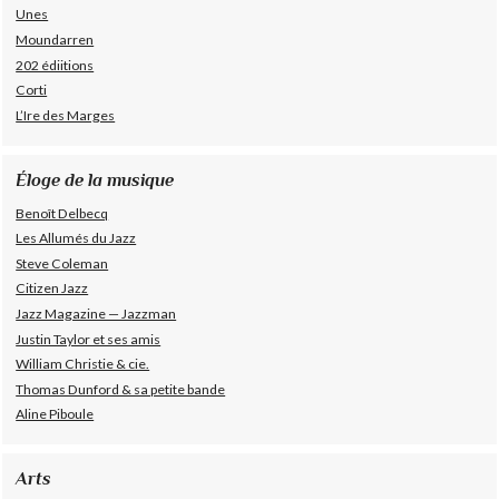
Unes
Moundarren
202 édiitions
Corti
L’Ire des Marges
Éloge de la musique
Benoît Delbecq
Les Allumés du Jazz
Steve Coleman
Citizen Jazz
Jazz Magazine — Jazzman
Justin Taylor et ses amis
William Christie & cie.
Thomas Dunford & sa petite bande
Aline Piboule
Arts