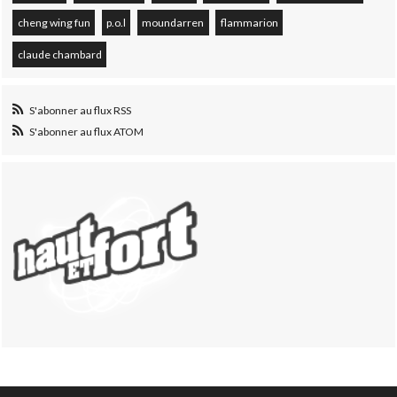
cheng wing fun
p.o.l
moundarren
flammarion
claude chambard
S'abonner au flux RSS
S'abonner au flux ATOM