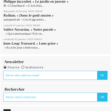
Philippe Jaccottet, « Le jardin en janvier »
© : CChambard « C’est chez...
dimanche 01
février 2026
19h30
Ryôkan, « Dans le goût ancien »
autoportrait « Ces fragrantes...
samedi 17
janvier 2026
13h00
Valère Novarina, « Notre parole »
« Qui communique ? Est-ce...
vendredi 16
janvier 2026
00h35
Jean-Loup Trassard, « Lune grise »
« Il y a les jours dont nous...
Newsletter
S'inscrire
Se désinscrire
Rechercher