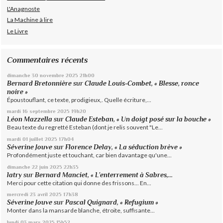
L'Anagnoste
La Machine à lire
Le Livre
Commentaires récents
dimanche 30
novembre 2025
21h00
Bernard Bretonnière
sur
Claude Louis-Combet, « Blesse, ronce
noire »
Époustouflant, ce texte, prodigieux,. Quelle écriture,...
mardi 16
septembre 2025
19h20
Léon Mazzella
sur
Claude Esteban, « Un doigt posé sur la bouche »
Beau texte du regretté Esteban (dont je relis souvent "Le...
mardi 01
juillet 2025
17h04
Séverine Jouve
sur
Florence Delay, « La séduction brève »
Profondément juste et touchant, car bien davantage qu'une...
dimanche 22
juin 2025
22h35
latry
sur
Bernard Manciet, « L’enterrement à Sabres,...
Merci pour cette citation qui donne des frissons... En...
mercredi 23
avril 2025
17h38
Séverine Jouve
sur
Pascal Quignard, « Refugium »
Monter dans la mansarde blanche, étroite, suffisante...
lundi 03
mars 2025
15h52