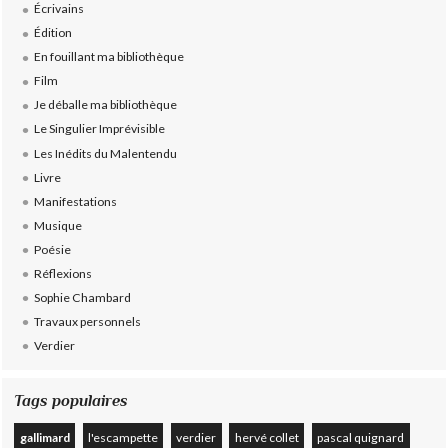
Écrivains
Édition
En fouillant ma bibliothèque
Film
Je déballe ma bibliothèque
Le Singulier Imprévisible
Les Inédits du Malentendu
Livre
Manifestations
Musique
Poésie
Réflexions
Sophie Chambard
Travaux personnels
Verdier
Tags populaires
gallimard
l'escampette
verdier
hervé collet
pascal quignard