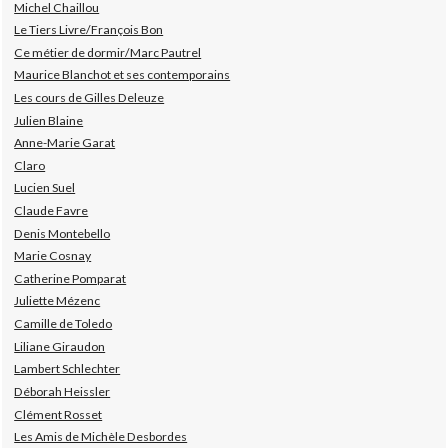
Michel Chaillou
Le Tiers Livre/François Bon
Ce métier de dormir/Marc Pautrel
Maurice Blanchot et ses contemporains
Les cours de Gilles Deleuze
Julien Blaine
Anne-Marie Garat
Claro
Lucien Suel
Claude Favre
Denis Montebello
Marie Cosnay
Catherine Pomparat
Juliette Mézenc
Camille de Toledo
Liliane Giraudon
Lambert Schlechter
Déborah Heissler
Clément Rosset
Les Amis de Michèle Desbordes