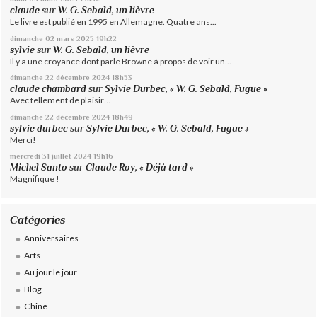
claude
sur
W. G. Sebald, un lièvre
Le livre est publié en 1995 en Allemagne. Quatre ans...
dimanche 02
mars 2025
19h22
sylvie
sur
W. G. Sebald, un lièvre
Il y a une croyance dont parle Browne à propos de voir un...
dimanche 22
décembre 2024
18h53
claude chambard
sur
Sylvie Durbec, « W. G. Sebald, Fugue »
Avec tellement de plaisir…
dimanche 22
décembre 2024
18h49
sylvie durbec
sur
Sylvie Durbec, « W. G. Sebald, Fugue »
Merci!
mercredi 31
juillet 2024
19h16
Michel Santo
sur
Claude Roy, « Déjà tard »
Magnifique !
Catégories
Anniversaires
Arts
Au jour le jour
Blog
Chine