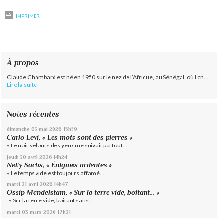
IMPRIMER
À propos
Claude Chambard est né en 1950 sur le nez de l’Afrique, au Sénégal, où l’on...
Lire la suite
Notes récentes
dimanche 03
mai 2026
15h59
Carlo Levi, « Les mots sont des pierres »
« Le noir velours des yeux me suivait partout...
jeudi 30
avril 2026
14h24
Nelly Sachs, « Énigmes ardentes »
« Le temps vide est toujours affamé...
mardi 21
avril 2026
14h47
Ossip Mandelstam, « Sur la terre vide, boitant… »
« Sur la terre vide, boitant sans...
mardi 03
mars 2026
17h21