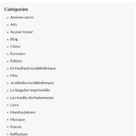
Catégories
Anniversaires
Arts
Au jour le jour
Blog
Chine
Écrivains
Édition
En fouillant ma bibliothèque
Film
Je déballe ma bibliothèque
Le Singulier Imprévisible
Les Inédits du Malentendu
Livre
Manifestations
Musique
Poésie
Réflexions