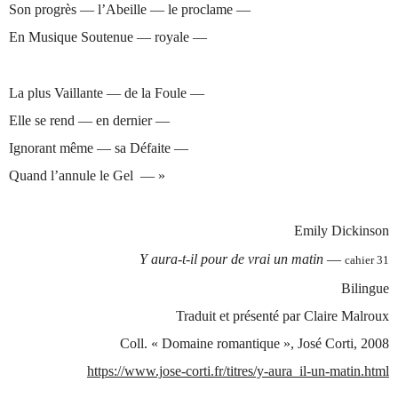
Son progrès — l’Abeille — le proclame —
En Musique Soutenue — royale —
La plus Vaillante — de la Foule —
Elle se rend — en dernier —
Ignorant même — sa Défaite —
Quand l’annule le Gel — »
Emily Dickinson
Y aura-t-il pour de vrai un matin
—
cahier 31
Bilingue
Traduit et présenté par Claire Malroux
Coll. « Domaine romantique », José Corti, 2008
https://www.jose-corti.fr/titres/y-aura_il-un-matin.html