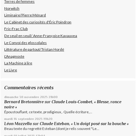
Terres de femmes
Norwitch
Liminaire/Pierre Ménard
Le Cabinet des curiosités d'Éric Poindron
Fric-Frac Club
De seuil en seuil/ Anne-Françoise Kavauvea
Le Convoi des glossolales
Littérature de partout/Tristan Hordé
L'Anagnoste
La Machine à lire
Le Livre
Commentaires récents
dimanche 30
novembre 2025
21h00
Bernard Bretonnière
sur
Claude Louis-Combet, « Blesse, ronce
noire »
Époustouflant, ce texte, prodigieux,. Quelle écriture,...
mardi 16
septembre 2025
19h20
Léon Mazzella
sur
Claude Esteban, « Un doigt posé sur la bouche »
Beau texte du regretté Esteban (dont je relis souvent "Le...
mardi 01
juillet 2025
17h04