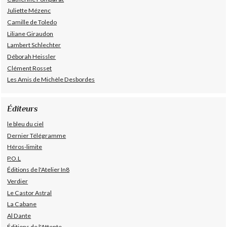
Juliette Mézenc
Camille de Toledo
Liliane Giraudon
Lambert Schlechter
Déborah Heissler
Clément Rosset
Les Amis de Michèle Desbordes
Éditeurs
le bleu du ciel
Dernier Télégramme
Héros-limite
P.O.L
Éditions de l'Atelier In8
Verdier
Le Castor Astral
La Cabane
Al Dante
Éditions de l'Attente