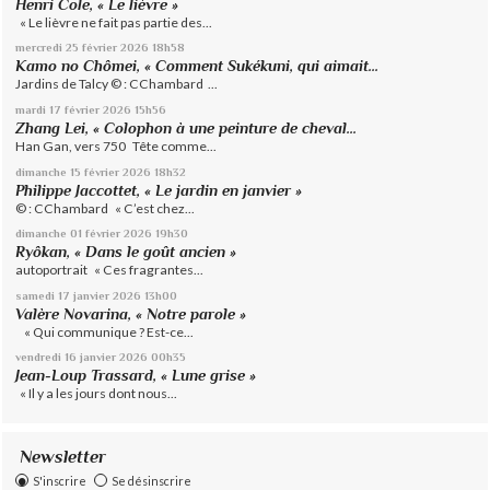
Henri Cole, « Le lièvre »
« Le lièvre ne fait pas partie des...
mercredi 25
février 2026
18h58
Kamo no Chômei, « Comment Sukékuni, qui aimait...
Jardins de Talcy © : CChambard ...
mardi 17
février 2026
15h56
Zhang Lei, « Colophon à une peinture de cheval...
Han Gan, vers 750 Tête comme...
dimanche 15
février 2026
18h32
Philippe Jaccottet, « Le jardin en janvier »
© : CChambard « C’est chez...
dimanche 01
février 2026
19h30
Ryôkan, « Dans le goût ancien »
autoportrait « Ces fragrantes...
samedi 17
janvier 2026
13h00
Valère Novarina, « Notre parole »
« Qui communique ? Est-ce...
vendredi 16
janvier 2026
00h35
Jean-Loup Trassard, « Lune grise »
« Il y a les jours dont nous...
Newsletter
S'inscrire
Se désinscrire