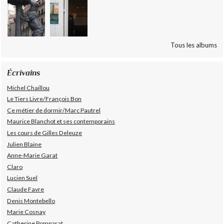
Tous les albums
Écrivains
Michel Chaillou
Le Tiers Livre/François Bon
Ce métier de dormir/Marc Pautrel
Maurice Blanchot et ses contemporains
Les cours de Gilles Deleuze
Julien Blaine
Anne-Marie Garat
Claro
Lucien Suel
Claude Favre
Denis Montebello
Marie Cosnay
Catherine Pomparat