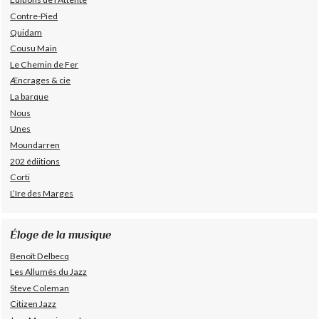
Contre-Pied
Quidam
Cousu Main
Le Chemin de Fer
Æncrages & cie
La barque
Nous
Unes
Moundarren
202 édiitions
Corti
L’Ire des Marges
Éloge de la musique
Benoît Delbecq
Les Allumés du Jazz
Steve Coleman
Citizen Jazz