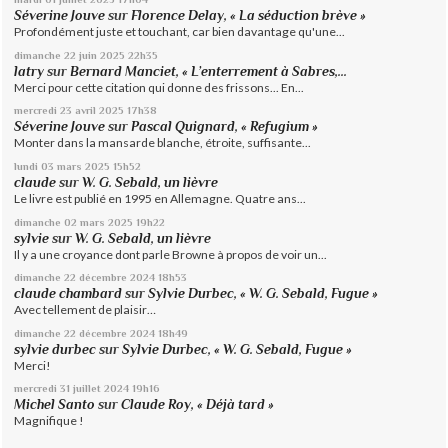
Séverine Jouve
sur
Florence Delay, « La séduction brève »
Profondément juste et touchant, car bien davantage qu'une...
dimanche 22
juin 2025
22h35
latry
sur
Bernard Manciet, « L’enterrement à Sabres,...
Merci pour cette citation qui donne des frissons... En...
mercredi 23
avril 2025
17h38
Séverine Jouve
sur
Pascal Quignard, « Refugium »
Monter dans la mansarde blanche, étroite, suffisante...
lundi 03
mars 2025
15h52
claude
sur
W. G. Sebald, un lièvre
Le livre est publié en 1995 en Allemagne. Quatre ans...
dimanche 02
mars 2025
19h22
sylvie
sur
W. G. Sebald, un lièvre
Il y a une croyance dont parle Browne à propos de voir un...
dimanche 22
décembre 2024
18h53
claude chambard
sur
Sylvie Durbec, « W. G. Sebald, Fugue »
Avec tellement de plaisir…
dimanche 22
décembre 2024
18h49
sylvie durbec
sur
Sylvie Durbec, « W. G. Sebald, Fugue »
Merci!
mercredi 31
juillet 2024
19h16
Michel Santo
sur
Claude Roy, « Déjà tard »
Magnifique !