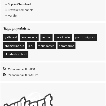
Sophie Chambard
Travaux personnels
Verdier
Tags populaires
gallimard
l'escampette
verdier
hervé collet
pascal quignard
cheng wing fun
p.o.l
moundarren
flammarion
claude chambard
S'abonner au flux RSS
S'abonner au flux ATOM