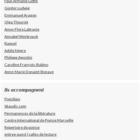
Paul-Armand Gette
Günter Ludwig
Emmanuel Aragon
Olga Theuriet
Anne-Flore Labrunie
Annabel Werbrouck
Raquel
Adèle Nègre
Philippe Agostini
Caroline François-Rubino
Anne-Marie Donaint-Bonave
Ils accompagnent
Poezibao
Sitaudis.com
Permanences de la littérature
Centre International de Poésie Marseille
Répertoire de poésie
entree ouest | salles de lecture