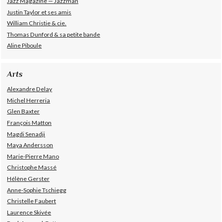
Jazz Magazine — Jazzman
Justin Taylor et ses amis
William Christie & cie.
Thomas Dunford & sa petite bande
Aline Piboule
Arts
Alexandre Delay
Michel Herreria
Glen Baxter
François Matton
Magdi Senadji
Maya Andersson
Marie-Pierre Mano
Christophe Massé
Hélène Gerster
Anne-Sophie Tschiegg
Christelle Faubert
Laurence Skivée