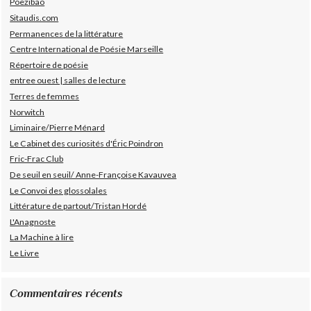
Poezibao
Sitaudis.com
Permanences de la littérature
Centre International de Poésie Marseille
Répertoire de poésie
entree ouest | salles de lecture
Terres de femmes
Norwitch
Liminaire/Pierre Ménard
Le Cabinet des curiosités d'Éric Poindron
Fric-Frac Club
De seuil en seuil/ Anne-Françoise Kavauvea
Le Convoi des glossolales
Littérature de partout/Tristan Hordé
L'Anagnoste
La Machine à lire
Le Livre
Commentaires récents