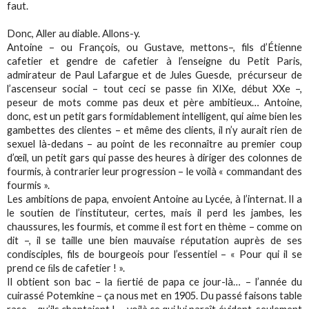
faut.
Donc,
Aller au diable
. Allons-y.
Antoine – ou François, ou Gustave, mettons–, fils d’Étienne
cafetier et gendre de cafetier à l’enseigne du Petit Paris,
admirateur de Paul Lafargue et de Jules Guesde, précurseur de
l’ascenseur social – tout ceci se passe ﬁn XIXe, début XXe –,
peseur de mots comme pas deux et père ambitieux… Antoine,
donc, est un petit gars formidablement intelligent, qui aime bien les
gambettes des clientes – et même des clients, il n’y aurait rien de
sexuel là-dedans – au point de les reconnaître au premier coup
d’œil, un petit gars qui passe des heures à diriger des colonnes de
fourmis, à contrarier leur progression – le voilà « commandant des
fourmis ».
Les ambitions de papa, envoient Antoine au Lycée, à l’internat. Il a
le soutien de l’instituteur, certes, mais il perd les jambes, les
chaussures, les fourmis, et comme il est fort en thème – comme on
dit –, il se taille une bien mauvaise réputation auprès de ses
condisciples, fils de bourgeois pour l’essentiel – « Pour qui il se
prend ce ﬁls de cafetier ! ».
Il obtient son bac – la ﬁertié de papa ce jour-là… – l’année du
cuirassé Potemkine – ça nous met en 1905. Du passé faisons table