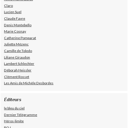
Claro
Lucien Suel
Claude Favre
Denis Montebello
Marie Cosnay
Catherine Pomparat
Juliette Mézenc
Camille de Toledo
Liliane Giraudon
Lambert Schlechter
Déborah Heissler
Clément Rosset
Les Amis de Michèle Desbordes
Éditeurs
le bleu du ciel
Dernier Télégramme
Héros-limite
P.O.L