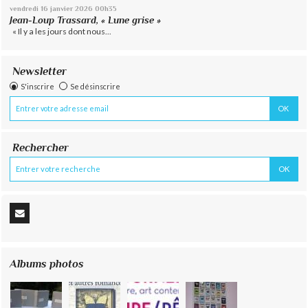
vendredi 16
janvier 2026
00h35
Jean-Loup Trassard, « Lune grise »
« Il y a les jours dont nous...
Newsletter
S'inscrire
Se désinscrire
Rechercher
Albums photos