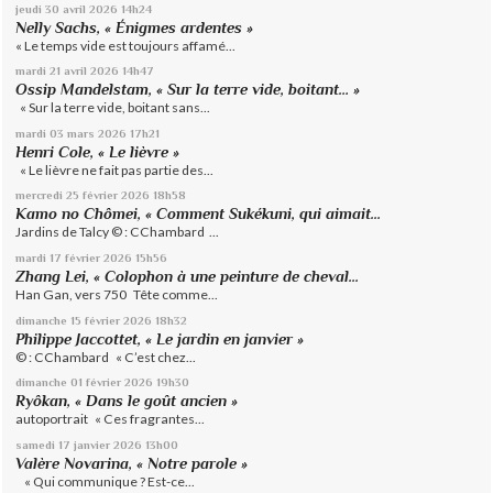
jeudi 30
avril 2026
14h24
Nelly Sachs, « Énigmes ardentes »
« Le temps vide est toujours affamé...
mardi 21
avril 2026
14h47
Ossip Mandelstam, « Sur la terre vide, boitant… »
« Sur la terre vide, boitant sans...
mardi 03
mars 2026
17h21
Henri Cole, « Le lièvre »
« Le lièvre ne fait pas partie des...
mercredi 25
février 2026
18h58
Kamo no Chômei, « Comment Sukékuni, qui aimait...
Jardins de Talcy © : CChambard ...
mardi 17
février 2026
15h56
Zhang Lei, « Colophon à une peinture de cheval...
Han Gan, vers 750 Tête comme...
dimanche 15
février 2026
18h32
Philippe Jaccottet, « Le jardin en janvier »
© : CChambard « C’est chez...
dimanche 01
février 2026
19h30
Ryôkan, « Dans le goût ancien »
autoportrait « Ces fragrantes...
samedi 17
janvier 2026
13h00
Valère Novarina, « Notre parole »
« Qui communique ? Est-ce...