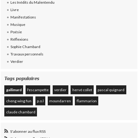
Les Inédits du Malentendu
Livre
Manifestations
Musique
Poésie
Réflexions
Sophie Chambard
Travaux personnels
Verdier
Tags populaires
gallimard
l'escampette
verdier
hervé collet
pascal quignard
cheng wing fun
p.o.l
moundarren
flammarion
claude chambard
S'abonner au flux RSS