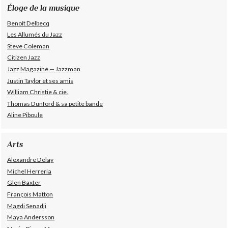
Éloge de la musique
Benoît Delbecq
Les Allumés du Jazz
Steve Coleman
Citizen Jazz
Jazz Magazine — Jazzman
Justin Taylor et ses amis
William Christie & cie.
Thomas Dunford & sa petite bande
Aline Piboule
Arts
Alexandre Delay
Michel Herreria
Glen Baxter
François Matton
Magdi Senadji
Maya Andersson