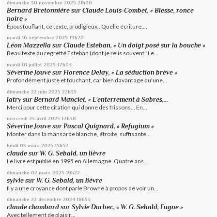
dimanche 30
novembre 2025
21h00
Bernard Bretonnière
sur
Claude Louis-Combet, « Blesse, ronce
noire »
Époustouflant, ce texte, prodigieux,. Quelle écriture,...
mardi 16
septembre 2025
19h20
Léon Mazzella
sur
Claude Esteban, « Un doigt posé sur la bouche »
Beau texte du regretté Esteban (dont je relis souvent "Le...
mardi 01
juillet 2025
17h04
Séverine Jouve
sur
Florence Delay, « La séduction brève »
Profondément juste et touchant, car bien davantage qu'une...
dimanche 22
juin 2025
22h35
latry
sur
Bernard Manciet, « L’enterrement à Sabres,...
Merci pour cette citation qui donne des frissons... En...
mercredi 23
avril 2025
17h38
Séverine Jouve
sur
Pascal Quignard, « Refugium »
Monter dans la mansarde blanche, étroite, suffisante...
lundi 03
mars 2025
15h52
claude
sur
W. G. Sebald, un lièvre
Le livre est publié en 1995 en Allemagne. Quatre ans...
dimanche 02
mars 2025
19h22
sylvie
sur
W. G. Sebald, un lièvre
Il y a une croyance dont parle Browne à propos de voir un...
dimanche 22
décembre 2024
18h53
claude chambard
sur
Sylvie Durbec, « W. G. Sebald, Fugue »
Avec tellement de plaisir…