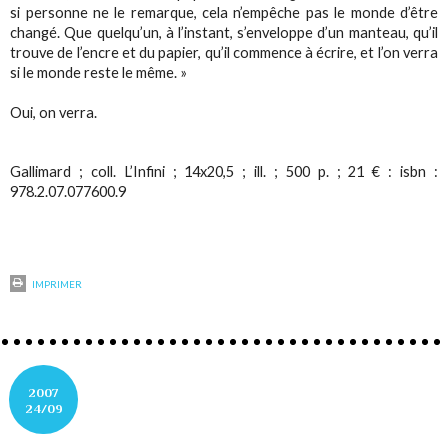
si personne ne le remarque, cela n’empêche pas le monde d’être
changé. Que quelqu’un, à l’instant, s’enveloppe d’un manteau, qu’il
trouve de l’encre et du papier, qu’il commence à écrire, et l’on verra
si le monde reste le même. »
Oui, on verra.
Gallimard ; coll. L’Infini ; 14x20,5 ; ill. ; 500 p. ; 21 € : isbn :
978.2.07.077600.9
IMPRIMER
2007
24/09