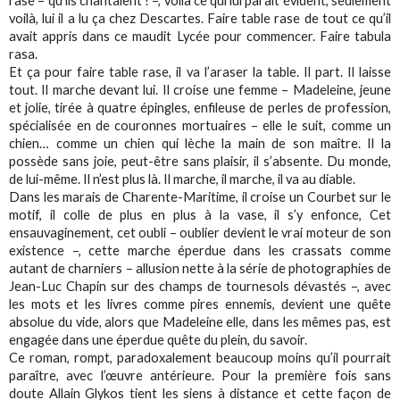
rase – qu’ils chantaient ! –, voilà ce qui lui paraît évident, seulement
voilà, lui il a lu ça chez Descartes. Faire table rase de tout ce qu’il
avait appris dans ce maudit Lycée pour commencer. Faire
tabula
rasa
.
Et ça pour faire table rase, il va l’araser la table. Il part. Il laisse
tout. Il marche devant lui. Il croise une femme – Madeleine, jeune
et jolie, tirée à quatre épingles, enfileuse de perles de profession,
spécialisée en de couronnes mortuaires – elle le suit, comme un
chien… comme un chien qui lèche la main de son maître. Il la
possède sans joie, peut-être sans plaisir, il s’absente. Du monde,
de lui-même. Il n’est plus là. Il marche, il marche, il va au diable.
Dans les marais de Charente-Maritime, il croise un Courbet sur le
motif, il colle de plus en plus à la vase, il s’y enfonce, Cet
ensauvaginement, cet oubli – oublier devient le vrai moteur de son
existence –, cette marche éperdue dans les crassats comme
autant de charniers – allusion nette à la série de photographies de
Jean-Luc Chapin sur des champs de tournesols dévastés –, avec
les mots et les livres comme pires ennemis, devient une quête
absolue du vide, alors que Madeleine elle, dans les mêmes pas, est
engagée dans une éperdue quête du plein, du savoir.
Ce roman, rompt, paradoxalement beaucoup moins qu’il pourrait
paraître, avec l’œuvre antérieure. Pour la première fois sans
doute Allain Glykos tient les siens à distance et cette façon de