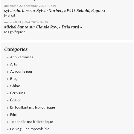
dimanche 22
décembre 2024
18h49
sylvie durbec
sur
Sylvie Durbec, « W. G. Sebald, Fugue »
Merci!
mercredi 31
juillet 2024
19h16
Michel Santo
sur
Claude Roy, « Déjà tard »
Magnifique !
Catégories
Anniversaires
Arts
Au jour le jour
Blog
Chine
Écrivains
Édition
En fouillant ma bibliothèque
Film
Je déballe ma bibliothèque
Le Singulier Imprévisible