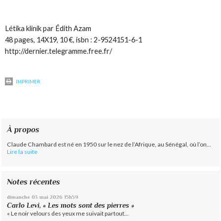
Létika klinik
par
É
dith Azam
48 pages, 14X19, 10 €, isbn : 2-9524151-6-1
http://dernier.telegramme.free.fr/
IMPRIMER
À propos
Claude Chambard est né en 1950 sur le nez de l’Afrique, au Sénégal, où l’on...
Lire la suite
Notes récentes
dimanche 03
mai 2026
15h59
Carlo Levi, « Les mots sont des pierres »
« Le noir velours des yeux me suivait partout...