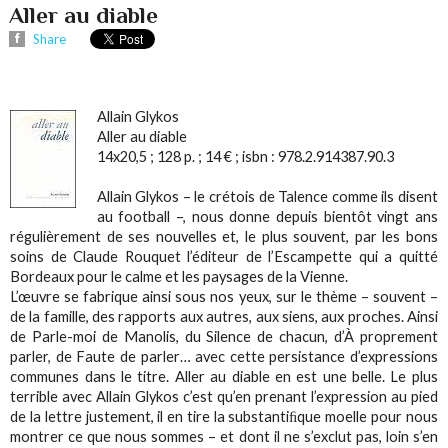
Aller au diable
Share
Allain Glykos
Aller au diable
14x20,5 ; 128 p. ; 14 € ; isbn : 978.2.914387.90.3
Allain Glykos – le crétois de Talence comme ils disent
au football –, nous donne depuis bientôt vingt ans
régulièrement de ses nouvelles et, le plus souvent, par les bons
soins de Claude Rouquet l’éditeur de l’Escampette qui a quitté
Bordeaux pour le calme et les paysages de la Vienne.
L’œuvre se fabrique ainsi sous nos yeux, sur le thème – souvent –
de la famille, des rapports aux autres, aux siens, aux proches. Ainsi
de
Parle-moi de Manolis
, du
Silence de chacun
, d’
À proprement
parler
, de
Faute de parler
… avec cette persistance d’expressions
communes dans le titre. A
ller au diable
en est une belle. Le plus
terrible avec Allain Glykos c’est qu’en prenant l’expression au pied
de la lettre justement, il en tire la substantiﬁque moelle pour nous
montrer ce que nous sommes – et dont il ne s’exclut pas, loin s’en