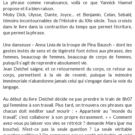
La phrase comme renaissance, voilà ce que Yannick Haenel
propose et il a bien raison.
Moby Dick, Ulysse, Dante, Joyce… et Benjamin, Celan, Sebald,
témoins incontournables de l’Histoire du XXe siècle. Tous croisés
dans le livre dans la contraction du temps que permet l’écriture,
que permet la phrase.
Une danseuse – Anna Livia de la troupe de Pina Bausch – dont les
gestes lestés de sens et de légèreté font échos aux phrases, des
femmes, beaucoup de femmes, beaucoup de corps de femmes,
puisqu’il s’agit de reprendre absolument vie.
Jean Deichel saigne, et ce retournement du corps, ce retour au
corps, permettent à la vie de revenir, puisque la mémoire
immémoriale n’abandonne jamais celui qui s’engage dans la voie du
langage.
Au début du livre Deichel décide ne pas prendre le train de 8h07
qui l’emmène à son travail. Plus tard, on trouvera ces phrases que
chacun doit méditer sauf mourir : « Appartenir au “monde du
travail”, c’est collaborer à son propre écrasement. » « Comment
avez-vous pu laisser vos vies se rétrécir ? demande Marx (par ma
bouche). N’est-ce pas la seule question ? La seule véritable