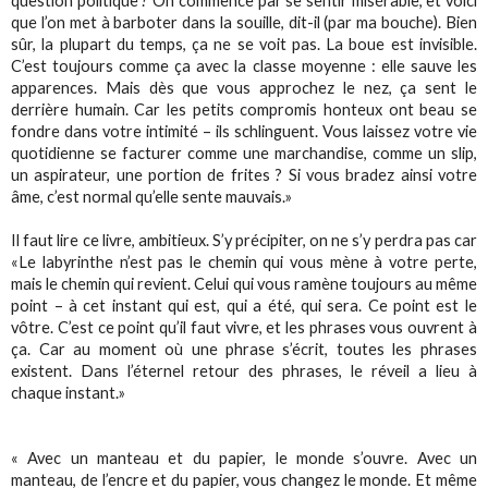
question politique ? On commence par se sentir misérable, et voici
que l’on met à barboter dans la souille, dit-il (par ma bouche). Bien
sûr, la plupart du temps, ça ne se voit pas. La boue est invisible.
C’est toujours comme ça avec la classe moyenne : elle sauve les
apparences. Mais dès que vous approchez le nez, ça sent le
derrière humain. Car les petits compromis honteux ont beau se
fondre dans votre intimité – ils schlinguent. Vous laissez votre vie
quotidienne se facturer comme une marchandise, comme un slip,
un aspirateur, une portion de frites ? Si vous bradez ainsi votre
âme, c’est normal qu’elle sente mauvais.»
Il faut lire ce livre, ambitieux. S’y précipiter, on ne s’y perdra pas car
«Le labyrinthe n’est pas le chemin qui vous mène à votre perte,
mais le chemin qui revient. Celui qui vous ramène toujours au même
point – à cet instant qui est, qui a été, qui sera. Ce point est le
vôtre. C’est ce point qu’il faut vivre, et les phrases vous ouvrent à
ça. Car au moment où une phrase s’écrit, toutes les phrases
existent. Dans l’éternel retour des phrases, le réveil a lieu à
chaque instant.»
« Avec un manteau et du papier, le monde s’ouvre. Avec un
manteau, de l’encre et du papier, vous changez le monde. Et même