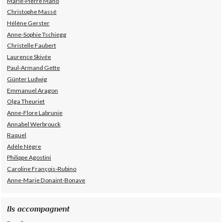
Marie-Pierre Mano
Christophe Massé
Hélène Gerster
Anne-Sophie Tschiegg
Christelle Faubert
Laurence Skivée
Paul-Armand Gette
Günter Ludwig
Emmanuel Aragon
Olga Theuriet
Anne-Flore Labrunie
Annabel Werbrouck
Raquel
Adèle Nègre
Philippe Agostini
Caroline François-Rubino
Anne-Marie Donaint-Bonave
Ils accompagnent