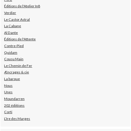
Éditions de l'Atelier In8
Verdier
Le Castor Astral
La Cabane
Al Dante
Éditions de l'Attente
Contre-Pied
Quidam
Cousu Main
Le Chemin de Fer
Æncrages & cie
La barque
Nous
Unes
Moundarren
202 édiitions
Corti
L’Ire des Marges