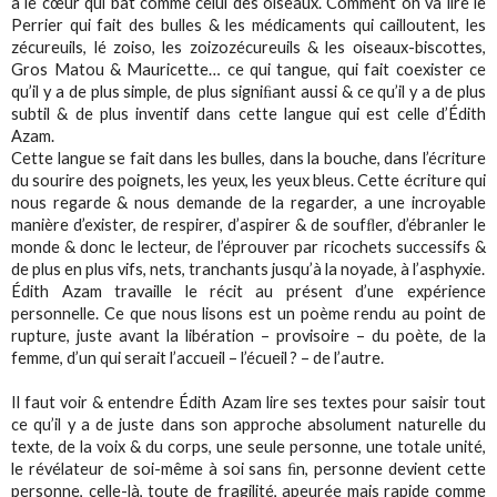
a le cœur qui bat comme celui des oiseaux. Comment on va lire le
Perrier qui fait des bulles & les médicaments qui cailloutent, les
zécureuils, lé zoiso, les zoizozécureuils & les oiseaux-biscottes,
Gros Matou & Mauricette… ce qui tangue, qui fait coexister ce
qu’il y a de plus simple, de plus signiﬁant aussi & ce qu’il y a de plus
subtil & de plus inventif dans cette langue qui est celle d’Édith
Azam.
Cette langue se fait dans les bulles, dans la bouche, dans l’écriture
du sourire des poignets, les yeux, les yeux bleus. Cette écriture qui
nous regarde & nous demande de la regarder, a une incroyable
manière d’exister, de respirer, d’aspirer & de soufﬂer, d’ébranler le
monde & donc le lecteur, de l’éprouver par ricochets successifs &
de plus en plus vifs, nets, tranchants jusqu’à la noyade, à l’asphyxie.
Édith Azam travaille le récit au présent d’une expérience
personnelle. Ce que nous lisons est un poème rendu au point de
rupture, juste avant la libération – provisoire – du poète, de la
femme, d’un qui serait l’accueil – l’écueil ? – de l’autre.
Il faut voir & entendre Édith Azam lire ses textes pour saisir tout
ce qu’il y a de juste dans son approche absolument naturelle du
texte, de la voix & du corps, une seule personne, une totale unité,
le révélateur de soi-même à soi sans ﬁn, personne devient cette
personne, celle-là, toute de fragilité, apeurée mais rapide comme