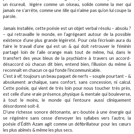
un écureuil, légère comme un oiseau, solide comme la mer qui
jamais ne s’arrête, comme une ﬁlle qui n’aime pas qu’on lui coupe la
parole.
Jamais installée, cette poésie est un objet verbal résolu – absolu ?
– qui retravaille le monde, en l’agrégeant autour de la possible
existence d’une plus grande légèreté. Pour cela l’écrivain aura du
faire le travail d’une qui est un & qui doit retrouver le féminin
partagé loin de l’aile orange mais tout de même, hui, dans le
transfert des yeux bleus de la psychiatre à travers un accord-
désaccord où chacun dit bien, entend bien, l’illusion du même &
reconnaît en chacun ce qui fonde l’incommunicable.
C’est à vif, toujours un beau paquet de nerfs – souple pourtant – &
absolument archaïque, sans confort, sans concession, ni calcul.
Cette poésie, qui vient de très loin pour nous toucher très près,
est celle d’une vraie présence, physique & mentale qui bouleverse,
à tout le moins, le monde qui l’entoure aussi cliniquement
désordonné soit-il.
D’une richesse sonore détonante, arc-boutée à une énergie qui
se régénère sans cesse d’envoyer les syllabes vers l’autre, la
poésie d’Édith Azam agit comme un défibrillateur pour les cœurs
les plus abîmés & même les plus secs.