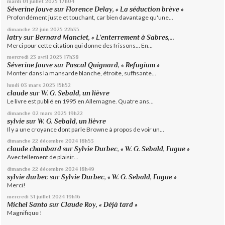
mardi 01
juillet 2025
17h04
Séverine Jouve
sur
Florence Delay, « La séduction brève »
Profondément juste et touchant, car bien davantage qu'une...
dimanche 22
juin 2025
22h35
latry
sur
Bernard Manciet, « L’enterrement à Sabres,...
Merci pour cette citation qui donne des frissons... En...
mercredi 23
avril 2025
17h38
Séverine Jouve
sur
Pascal Quignard, « Refugium »
Monter dans la mansarde blanche, étroite, suffisante...
lundi 03
mars 2025
15h52
claude
sur
W. G. Sebald, un lièvre
Le livre est publié en 1995 en Allemagne. Quatre ans...
dimanche 02
mars 2025
19h22
sylvie
sur
W. G. Sebald, un lièvre
Il y a une croyance dont parle Browne à propos de voir un...
dimanche 22
décembre 2024
18h53
claude chambard
sur
Sylvie Durbec, « W. G. Sebald, Fugue »
Avec tellement de plaisir…
dimanche 22
décembre 2024
18h49
sylvie durbec
sur
Sylvie Durbec, « W. G. Sebald, Fugue »
Merci!
mercredi 31
juillet 2024
19h16
Michel Santo
sur
Claude Roy, « Déjà tard »
Magnifique !