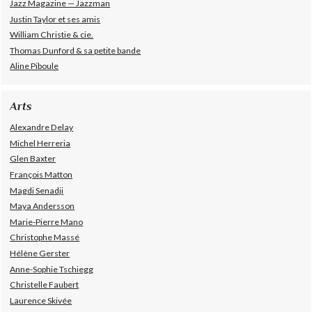
Jazz Magazine — Jazzman
Justin Taylor et ses amis
William Christie & cie.
Thomas Dunford & sa petite bande
Aline Piboule
Arts
Alexandre Delay
Michel Herreria
Glen Baxter
François Matton
Magdi Senadji
Maya Andersson
Marie-Pierre Mano
Christophe Massé
Hélène Gerster
Anne-Sophie Tschiegg
Christelle Faubert
Laurence Skivée