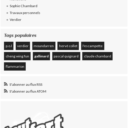
Sophie Chambard
Travaux personnels
Verdier
Tags populaires
p.o.l
verdier
moundarren
hervé collet
l'escampette
cheng wing fun
gallimard
pascal quignard
claude chambard
flammarion
S'abonner au flux RSS
S'abonner au flux ATOM