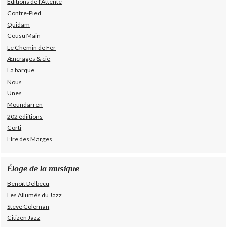
Éditions de l'Attente
Contre-Pied
Quidam
Cousu Main
Le Chemin de Fer
Æncrages & cie
La barque
Nous
Unes
Moundarren
202 édiitions
Corti
L’Ire des Marges
Éloge de la musique
Benoît Delbecq
Les Allumés du Jazz
Steve Coleman
Citizen Jazz