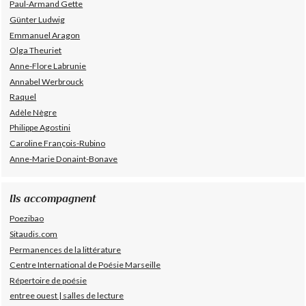
Paul-Armand Gette
Günter Ludwig
Emmanuel Aragon
Olga Theuriet
Anne-Flore Labrunie
Annabel Werbrouck
Raquel
Adèle Nègre
Philippe Agostini
Caroline François-Rubino
Anne-Marie Donaint-Bonave
Ils accompagnent
Poezibao
Sitaudis.com
Permanences de la littérature
Centre International de Poésie Marseille
Répertoire de poésie
entree ouest | salles de lecture