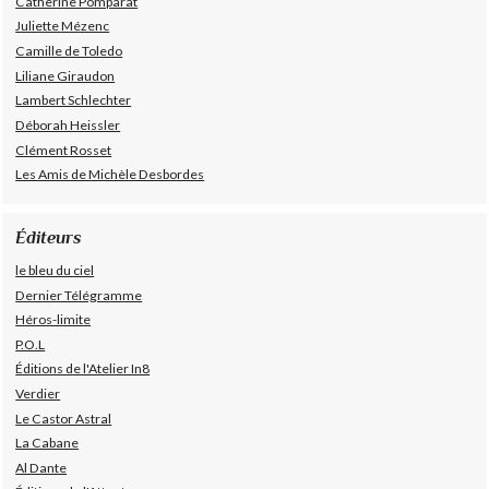
Catherine Pomparat
Juliette Mézenc
Camille de Toledo
Liliane Giraudon
Lambert Schlechter
Déborah Heissler
Clément Rosset
Les Amis de Michèle Desbordes
Éditeurs
le bleu du ciel
Dernier Télégramme
Héros-limite
P.O.L
Éditions de l'Atelier In8
Verdier
Le Castor Astral
La Cabane
Al Dante