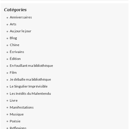
Catégories
Anniversaires
Arts
Au jour le jour
Blog
Chine
Écrivains
Édition
En fouillant ma bibliothèque
Film
Je déballe ma bibliothèque
Le Singulier Imprévisible
Les Inédits du Malentendu
Livre
Manifestations
Musique
Poésie
Réflexions