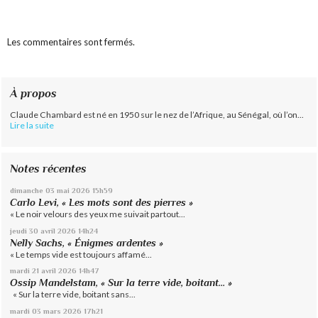
Les commentaires sont fermés.
À propos
Claude Chambard est né en 1950 sur le nez de l’Afrique, au Sénégal, où l’on...
Lire la suite
Notes récentes
dimanche 03
mai 2026
15h59
Carlo Levi, « Les mots sont des pierres »
« Le noir velours des yeux me suivait partout...
jeudi 30
avril 2026
14h24
Nelly Sachs, « Énigmes ardentes »
« Le temps vide est toujours affamé...
mardi 21
avril 2026
14h47
Ossip Mandelstam, « Sur la terre vide, boitant… »
« Sur la terre vide, boitant sans...
mardi 03
mars 2026
17h21