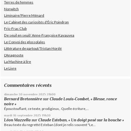
Terres de femmes
Norwitch
Liminaire/Pierre Ménard
Le Cabinet des curiosités d'Éric Poindron
Fric-Frac Club
De seuil en seuil/ Anne-Françoise Kavauvea
Le Convoi des glossolales
Littérature de partout/Tristan Hordé
L'Anagnoste
La Machine à lire
Le Livre
Commentaires récents
dimanche 30
novembre 2025
21h00
Bernard Bretonnière
sur
Claude Louis-Combet, « Blesse, ronce
noire »
Époustouflant, ce texte, prodigieux,. Quelle écriture,...
mardi 16
septembre 2025
19h20
Léon Mazzella
sur
Claude Esteban, « Un doigt posé sur la bouche »
Beau texte du regretté Esteban (dont je relis souvent "Le...