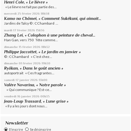
Henri Cole, « Le lièvre »
« Le lièvre ne fait pas partie des...
mercredi 25
février 2026
18h58
Kamo no Chômei, « Comment Sukékuni, qui aimait...
Jardins de Talcy © : CChambard ...
mardi 17
février 2026
15h56
Zhang Lei, « Colophon à une peinture de cheval...
Han Gan, vers 750 Tête comme...
dimanche 15
février 2026
18h32
Philippe Jaccottet, « Le jardin en janvier »
© : CChambard « C’est chez...
dimanche 01
février 2026
19h30
Ryôkan, « Dans le goût ancien »
autoportrait « Ces fragrantes...
samedi 17
janvier 2026
13h00
Valère Novarina, « Notre parole »
« Qui communique ? Est-ce...
vendredi 16
janvier 2026
00h35
Jean-Loup Trassard, « Lune grise »
« Il y a les jours dont nous...
Newsletter
S'inscrire
Se désinscrire