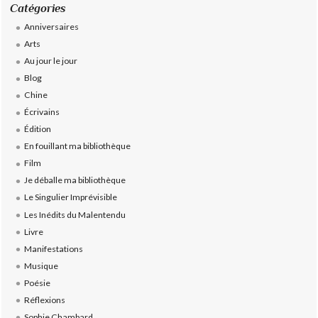
Catégories
Anniversaires
Arts
Au jour le jour
Blog
Chine
Écrivains
Édition
En fouillant ma bibliothèque
Film
Je déballe ma bibliothèque
Le Singulier Imprévisible
Les Inédits du Malentendu
Livre
Manifestations
Musique
Poésie
Réflexions
Sophie Chambard