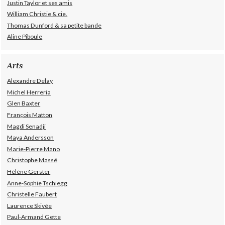
Justin Taylor et ses amis
William Christie & cie.
Thomas Dunford & sa petite bande
Aline Piboule
Arts
Alexandre Delay
Michel Herreria
Glen Baxter
François Matton
Magdi Senadji
Maya Andersson
Marie-Pierre Mano
Christophe Massé
Hélène Gerster
Anne-Sophie Tschiegg
Christelle Faubert
Laurence Skivée
Paul-Armand Gette