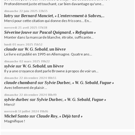
Profondément juste et touchant, car bien davantage qu'une...
dimanche 22
juin 2025
22h35
latry
sur
Bernard Manciet, « L’enterrement à Sabres,...
Merci pour cette citation qui donne des frissons... En...
mercredi 23
avril 2025
17h38
Séverine Jouve
sur
Pascal Quignard, « Refugium »
Monter dans la mansarde blanche, étroite, suffisante...
lundi 03
mars 2025
15h52
claude
sur
W. G. Sebald, un lièvre
Le livre est publié en 1995 en Allemagne. Quatre ans...
dimanche 02
mars 2025
19h22
sylvie
sur
W. G. Sebald, un lièvre
Il y a une croyance dont parle Browne à propos de voir un...
dimanche 22
décembre 2024
18h53
claude chambard
sur
Sylvie Durbec, « W. G. Sebald, Fugue »
Avec tellement de plaisir…
dimanche 22
décembre 2024
18h49
sylvie durbec
sur
Sylvie Durbec, « W. G. Sebald, Fugue »
Merci!
mercredi 31
juillet 2024
19h16
Michel Santo
sur
Claude Roy, « Déjà tard »
Magnifique !