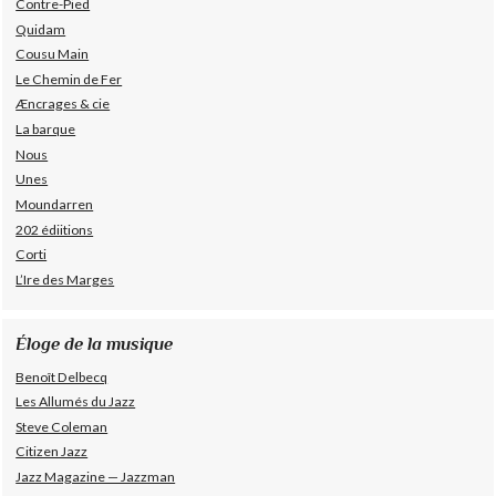
Contre-Pied
Quidam
Cousu Main
Le Chemin de Fer
Æncrages & cie
La barque
Nous
Unes
Moundarren
202 édiitions
Corti
L’Ire des Marges
Éloge de la musique
Benoît Delbecq
Les Allumés du Jazz
Steve Coleman
Citizen Jazz
Jazz Magazine — Jazzman