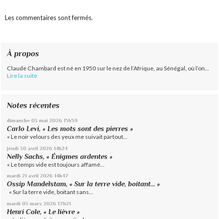
Les commentaires sont fermés.
À propos
Claude Chambard est né en 1950 sur le nez de l’Afrique, au Sénégal, où l’on...
Lire la suite
Notes récentes
dimanche 03
mai 2026
15h59
Carlo Levi, « Les mots sont des pierres »
« Le noir velours des yeux me suivait partout...
jeudi 30
avril 2026
14h24
Nelly Sachs, « Énigmes ardentes »
« Le temps vide est toujours affamé...
mardi 21
avril 2026
14h47
Ossip Mandelstam, « Sur la terre vide, boitant… »
« Sur la terre vide, boitant sans...
mardi 03
mars 2026
17h21
Henri Cole, « Le lièvre »