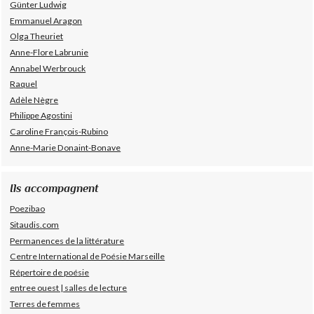
Günter Ludwig
Emmanuel Aragon
Olga Theuriet
Anne-Flore Labrunie
Annabel Werbrouck
Raquel
Adèle Nègre
Philippe Agostini
Caroline François-Rubino
Anne-Marie Donaint-Bonave
Ils accompagnent
Poezibao
Sitaudis.com
Permanences de la littérature
Centre International de Poésie Marseille
Répertoire de poésie
entree ouest | salles de lecture
Terres de femmes