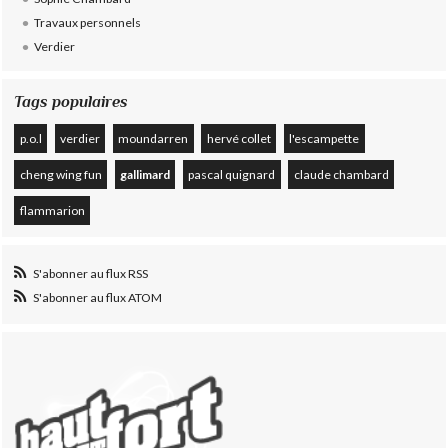
Travaux personnels
Verdier
Tags populaires
p.o.l
verdier
moundarren
hervé collet
l'escampette
cheng wing fun
gallimard
pascal quignard
claude chambard
flammarion
S'abonner au flux RSS
S'abonner au flux ATOM