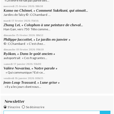
« Le lièvre ne fait pas partie des...
mercredi 25
février 2026
18h58
Kamo no Chômei, « Comment Sukékuni, qui aimait...
Jardins de Talcy © : CChambard ...
mardi 17
février 2026
15h56
Zhang Lei, « Colophon à une peinture de cheval...
Han Gan, vers 750 Tête comme...
dimanche 15
février 2026
18h32
Philippe Jaccottet, « Le jardin en janvier »
© : CChambard « C’est chez...
dimanche 01
février 2026
19h30
Ryôkan, « Dans le goût ancien »
autoportrait « Ces fragrantes...
samedi 17
janvier 2026
13h00
Valère Novarina, « Notre parole »
« Qui communique ? Est-ce...
vendredi 16
janvier 2026
00h35
Jean-Loup Trassard, « Lune grise »
« Il y a les jours dont nous...
Newsletter
S'inscrire
Se désinscrire