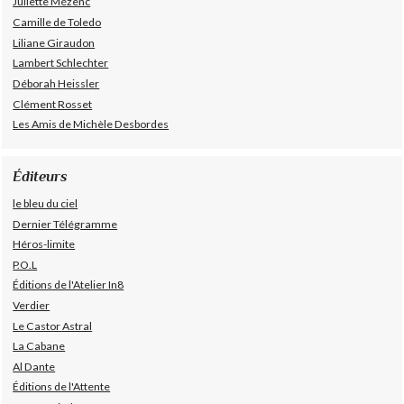
Juliette Mézenc
Camille de Toledo
Liliane Giraudon
Lambert Schlechter
Déborah Heissler
Clément Rosset
Les Amis de Michèle Desbordes
Éditeurs
le bleu du ciel
Dernier Télégramme
Héros-limite
P.O.L
Éditions de l'Atelier In8
Verdier
Le Castor Astral
La Cabane
Al Dante
Éditions de l'Attente