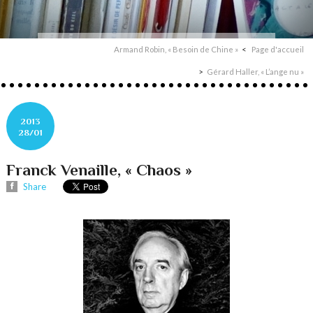
Armand Robin, « Besoin de Chine »
Page d'accueil
Gérard Haller, « L’ange nu »
2013
28/01
Franck Venaille, « Chaos »
Share