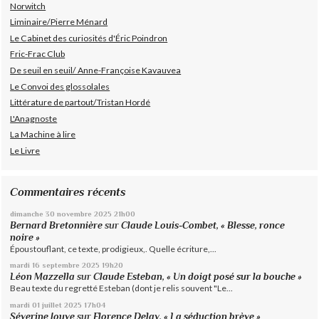
Norwitch
Liminaire/Pierre Ménard
Le Cabinet des curiosités d'Éric Poindron
Fric-Frac Club
De seuil en seuil/ Anne-Françoise Kavauvea
Le Convoi des glossolales
Littérature de partout/Tristan Hordé
L'Anagnoste
La Machine à lire
Le Livre
Commentaires récents
dimanche 30
novembre 2025
21h00
Bernard Bretonnière
sur
Claude Louis-Combet, « Blesse, ronce
noire »
Époustouflant, ce texte, prodigieux,. Quelle écriture,...
mardi 16
septembre 2025
19h20
Léon Mazzella
sur
Claude Esteban, « Un doigt posé sur la bouche »
Beau texte du regretté Esteban (dont je relis souvent "Le...
mardi 01
juillet 2025
17h04
Séverine Jouve
sur
Florence Delay, « La séduction brève »