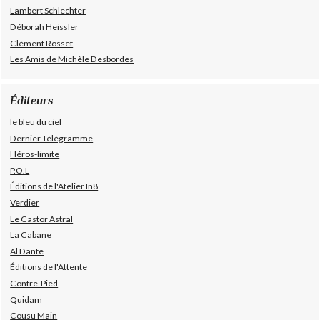
Lambert Schlechter
Déborah Heissler
Clément Rosset
Les Amis de Michèle Desbordes
Éditeurs
le bleu du ciel
Dernier Télégramme
Héros-limite
P.O.L
Éditions de l'Atelier In8
Verdier
Le Castor Astral
La Cabane
Al Dante
Éditions de l'Attente
Contre-Pied
Quidam
Cousu Main