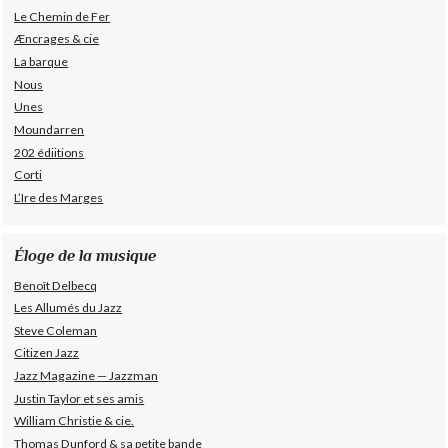
Le Chemin de Fer
Æncrages & cie
La barque
Nous
Unes
Moundarren
202 édiitions
Corti
L’Ire des Marges
Éloge de la musique
Benoît Delbecq
Les Allumés du Jazz
Steve Coleman
Citizen Jazz
Jazz Magazine — Jazzman
Justin Taylor et ses amis
William Christie & cie.
Thomas Dunford & sa petite bande