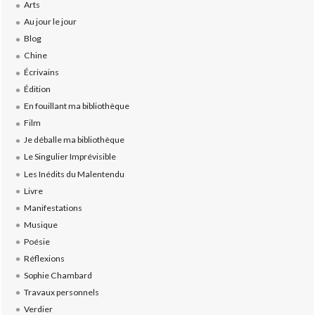
Arts
Au jour le jour
Blog
Chine
Écrivains
Édition
En fouillant ma bibliothèque
Film
Je déballe ma bibliothèque
Le Singulier Imprévisible
Les Inédits du Malentendu
Livre
Manifestations
Musique
Poésie
Réflexions
Sophie Chambard
Travaux personnels
Verdier