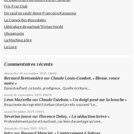
Fric-Frac Club
De seuil en seuil/ Anne-Françoise Kavauvea
Le Convoi des glossolales
Littérature de partout/Tristan Hordé
L'Anagnoste
La Machine à lire
Le Livre
Commentaires récents
dimanche 30
novembre 2025
21h00
Bernard Bretonnière
sur
Claude Louis-Combet, « Blesse, ronce
noire »
Époustouflant, ce texte, prodigieux,. Quelle écriture,...
mardi 16
septembre 2025
19h20
Léon Mazzella
sur
Claude Esteban, « Un doigt posé sur la bouche »
Beau texte du regretté Esteban (dont je relis souvent "Le...
mardi 01
juillet 2025
17h04
Séverine Jouve
sur
Florence Delay, « La séduction brève »
Profondément juste et touchant, car bien davantage qu'une...
dimanche 22
juin 2025
22h35
latry
sur
Bernard Manciet, « L’enterrement à Sabres,...