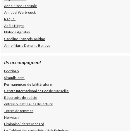
Anne-Flore Labrunie
Annabel Werbrouck
Raquel
Adèle Nègre
Philippe Agostini
Caroline François-Rubino
Anne-Marie Donaint-Bonave
Ils accompagnent
Poezibao
Sitaudis.com
Permanences de la littérature
Centre International de Poésie Marseille
Répertoire de poésie
entree ouest | salles de lecture
Terres de femmes
Norwitch
Liminaire/Pierre Ménard
Le Cabinet des curiosités d'Éric Poindron