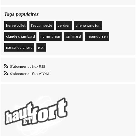
Tags populaires
hervé collet
l'escampette
verdier
cheng wing fun
claude chambard
flammarion
gallimard
moundarren
pascal quignard
p.o.l
S'abonner au flux RSS
S'abonner au flux ATOM