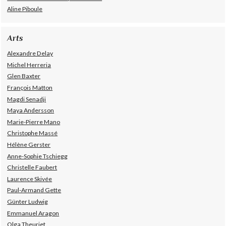
Aline Piboule
Arts
Alexandre Delay
Michel Herreria
Glen Baxter
François Matton
Magdi Senadji
Maya Andersson
Marie-Pierre Mano
Christophe Massé
Hélène Gerster
Anne-Sophie Tschiegg
Christelle Faubert
Laurence Skivée
Paul-Armand Gette
Günter Ludwig
Emmanuel Aragon
Olga Theuriet