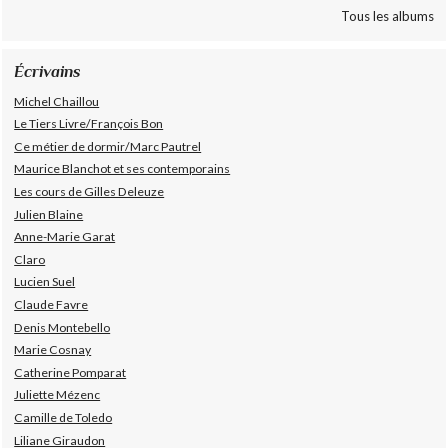
Tous les albums
Écrivains
Michel Chaillou
Le Tiers Livre/François Bon
Ce métier de dormir/Marc Pautrel
Maurice Blanchot et ses contemporains
Les cours de Gilles Deleuze
Julien Blaine
Anne-Marie Garat
Claro
Lucien Suel
Claude Favre
Denis Montebello
Marie Cosnay
Catherine Pomparat
Juliette Mézenc
Camille de Toledo
Liliane Giraudon