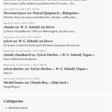
Merci pour cette citation qui donne des frissons... En...
mercredi 23
avril 2025
17h38
Séverine Jouve
sur
Pascal Quignard, « Refugium »
Monter dans la mansarde blanche, étroite, suffisante...
lundi 03
mars 2025
15h52
claude
sur
W. G. Sebald, un lièvre
Le livre est publié en 1995 en Allemagne. Quatre ans...
dimanche 02
mars 2025
19h22
sylvie
sur
W. G. Sebald, un lièvre
Il y a une croyance dont parle Browne à propos de voir un...
dimanche 22
décembre 2024
18h53
claude chambard
sur
Sylvie Durbec, « W. G. Sebald, Fugue »
Avec tellement de plaisir…
dimanche 22
décembre 2024
18h49
sylvie durbec
sur
Sylvie Durbec, « W. G. Sebald, Fugue »
Merci!
mercredi 31
juillet 2024
19h16
Michel Santo
sur
Claude Roy, « Déjà tard »
Magnifique !
Catégories
Anniversaires