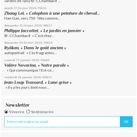
Jardins de Talcy © : CChambard ...
mardi 17
février 2026
15h56
Zhang Lei, « Colophon à une peinture de cheval...
Han Gan, vers 750 Tête comme...
dimanche 15
février 2026
18h32
Philippe Jaccottet, « Le jardin en janvier »
© : CChambard « C’est chez...
dimanche 01
février 2026
19h30
Ryôkan, « Dans le goût ancien »
autoportrait « Ces fragrantes...
samedi 17
janvier 2026
13h00
Valère Novarina, « Notre parole »
« Qui communique ? Est-ce...
vendredi 16
janvier 2026
00h35
Jean-Loup Trassard, « Lune grise »
« Il y a les jours dont nous...
Newsletter
S'inscrire
Se désinscrire