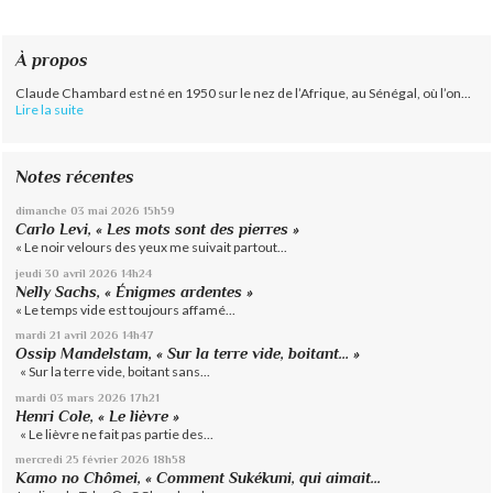
À propos
Claude Chambard est né en 1950 sur le nez de l’Afrique, au Sénégal, où l’on...
Lire la suite
Notes récentes
dimanche 03
mai 2026
15h59
Carlo Levi, « Les mots sont des pierres »
« Le noir velours des yeux me suivait partout...
jeudi 30
avril 2026
14h24
Nelly Sachs, « Énigmes ardentes »
« Le temps vide est toujours affamé...
mardi 21
avril 2026
14h47
Ossip Mandelstam, « Sur la terre vide, boitant… »
« Sur la terre vide, boitant sans...
mardi 03
mars 2026
17h21
Henri Cole, « Le lièvre »
« Le lièvre ne fait pas partie des...
mercredi 25
février 2026
18h58
Kamo no Chômei, « Comment Sukékuni, qui aimait...