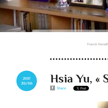
Franck Venail
Hsia Yu, « 
2017
26/06
Share