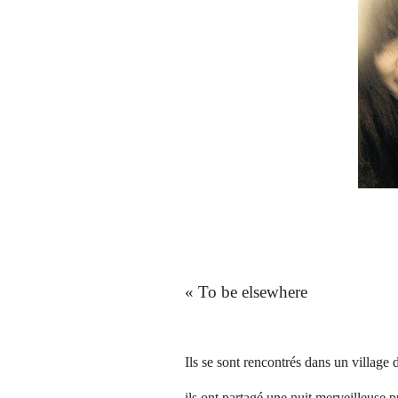
« To be elsewhere
Ils se sont rencontrés dans un village d
ils ont partagé une nuit merveilleuse pu