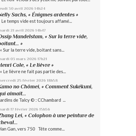
jeudi 30
avril 2026
14h24
Nelly Sachs, « Énigmes ardentes »
« Le temps vide est toujours affamé...
mardi 21
avril 2026
14h47
Ossip Mandelstam, « Sur la terre vide,
boitant… »
« Sur la terre vide, boitant sans...
mardi 03
mars 2026
17h21
Henri Cole, « Le lièvre »
« Le lièvre ne fait pas partie des...
mercredi 25
février 2026
18h58
Kamo no Chômei, « Comment Sukékuni,
qui aimait...
Jardins de Talcy © : CChambard ...
mardi 17
février 2026
15h56
Zhang Lei, « Colophon à une peinture de
cheval...
Han Gan, vers 750 Tête comme...