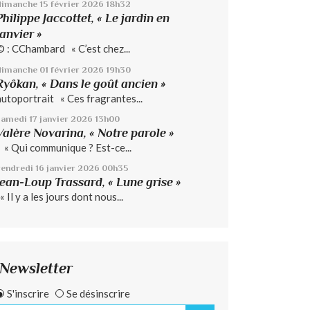
dimanche 15
février 2026
18h32
Philippe Jaccottet, « Le jardin en
janvier »
© : CChambard « C’est chez...
dimanche 01
février 2026
19h30
Ryôkan, « Dans le goût ancien »
autoportrait « Ces fragrantes...
samedi 17
janvier 2026
13h00
Valère Novarina, « Notre parole »
« Qui communique ? Est-ce...
vendredi 16
janvier 2026
00h35
Jean-Loup Trassard, « Lune grise »
 Il y a les jours dont nous...
Newsletter
S'inscrire
Se désinscrire