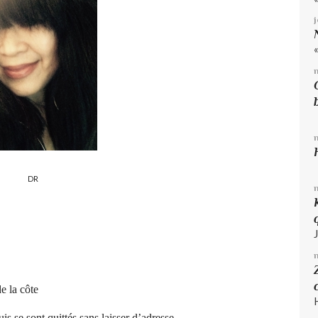
DR
e la côte
is se sont quittés sans laisser d’adresse