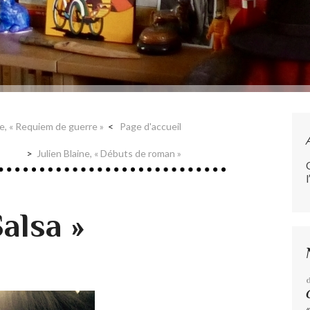
le, « Requiem de guerre »
Page d'accueil
Julien Blaine, « Débuts de roman »
l
Salsa »