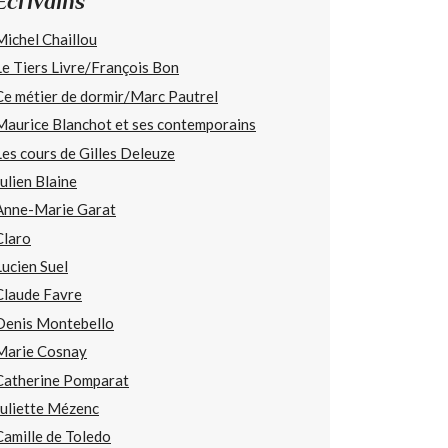
Écrivains
Michel Chaillou
Le Tiers Livre/François Bon
Ce métier de dormir/Marc Pautrel
Maurice Blanchot et ses contemporains
Les cours de Gilles Deleuze
Julien Blaine
Anne-Marie Garat
Claro
Lucien Suel
Claude Favre
Denis Montebello
Marie Cosnay
Catherine Pomparat
Juliette Mézenc
Camille de Toledo