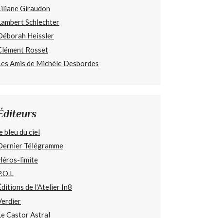
Liliane Giraudon
Lambert Schlechter
Déborah Heissler
Clément Rosset
Les Amis de Michèle Desbordes
Éditeurs
e bleu du ciel
Dernier Télégramme
Héros-limite
P.O.L
Éditions de l'Atelier In8
Verdier
Le Castor Astral