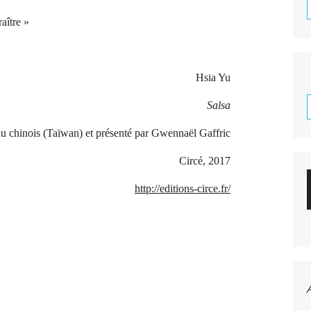
aître »
Hsia Yu
Salsa
du chinois (Taïwan) et présenté par Gwennaël Gaffric
Circé, 2017
http://editions-circe.fr/