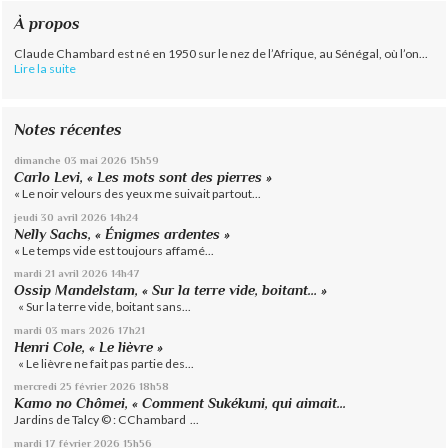
À propos
Claude Chambard est né en 1950 sur le nez de l’Afrique, au Sénégal, où l’on...
Lire la suite
Notes récentes
dimanche 03
mai 2026
15h59
Carlo Levi, « Les mots sont des pierres »
« Le noir velours des yeux me suivait partout...
jeudi 30
avril 2026
14h24
Nelly Sachs, « Énigmes ardentes »
« Le temps vide est toujours affamé...
mardi 21
avril 2026
14h47
Ossip Mandelstam, « Sur la terre vide, boitant… »
« Sur la terre vide, boitant sans...
mardi 03
mars 2026
17h21
Henri Cole, « Le lièvre »
« Le lièvre ne fait pas partie des...
mercredi 25
février 2026
18h58
Kamo no Chômei, « Comment Sukékuni, qui aimait...
Jardins de Talcy © : CChambard ...
mardi 17
février 2026
15h56