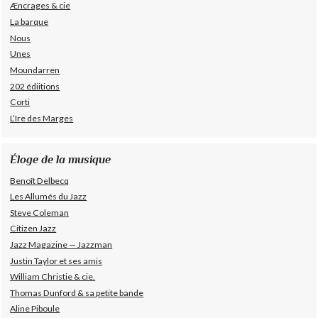
Æncrages & cie
La barque
Nous
Unes
Moundarren
202 édiitions
Corti
L’Ire des Marges
Éloge de la musique
Benoît Delbecq
Les Allumés du Jazz
Steve Coleman
Citizen Jazz
Jazz Magazine — Jazzman
Justin Taylor et ses amis
William Christie & cie.
Thomas Dunford & sa petite bande
Aline Piboule