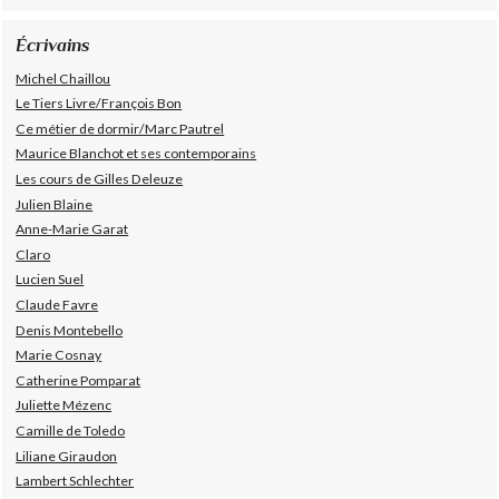
Écrivains
Michel Chaillou
Le Tiers Livre/François Bon
Ce métier de dormir/Marc Pautrel
Maurice Blanchot et ses contemporains
Les cours de Gilles Deleuze
Julien Blaine
Anne-Marie Garat
Claro
Lucien Suel
Claude Favre
Denis Montebello
Marie Cosnay
Catherine Pomparat
Juliette Mézenc
Camille de Toledo
Liliane Giraudon
Lambert Schlechter