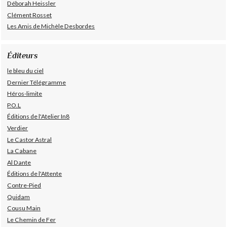
Déborah Heissler
Clément Rosset
Les Amis de Michèle Desbordes
Éditeurs
le bleu du ciel
Dernier Télégramme
Héros-limite
P.O.L
Éditions de l'Atelier In8
Verdier
Le Castor Astral
La Cabane
Al Dante
Éditions de l'Attente
Contre-Pied
Quidam
Cousu Main
Le Chemin de Fer