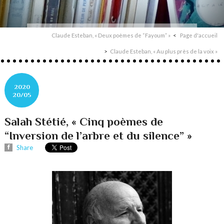
Claude Esteban, « Deux poèmes de “Fayoum” »
Page d'accueil
Claude Esteban, « Au plus près de la voix »
2020
20/05
Salah Stétié, « Cinq poèmes de
“Inversion de l’arbre et du silence” »
Share