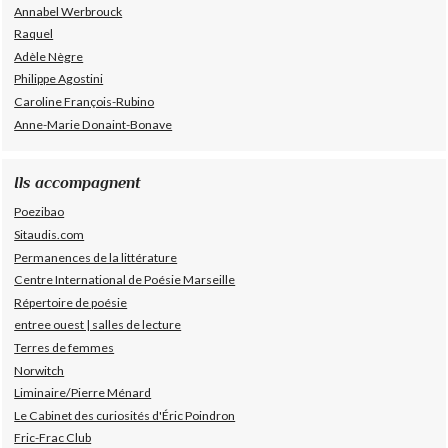
Annabel Werbrouck
Raquel
Adèle Nègre
Philippe Agostini
Caroline François-Rubino
Anne-Marie Donaint-Bonave
Ils accompagnent
Poezibao
Sitaudis.com
Permanences de la littérature
Centre International de Poésie Marseille
Répertoire de poésie
entree ouest | salles de lecture
Terres de femmes
Norwitch
Liminaire/Pierre Ménard
Le Cabinet des curiosités d'Éric Poindron
Fric-Frac Club