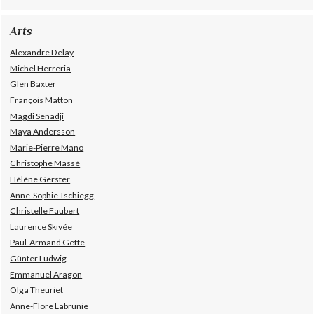
Arts
Alexandre Delay
Michel Herreria
Glen Baxter
François Matton
Magdi Senadji
Maya Andersson
Marie-Pierre Mano
Christophe Massé
Hélène Gerster
Anne-Sophie Tschiegg
Christelle Faubert
Laurence Skivée
Paul-Armand Gette
Günter Ludwig
Emmanuel Aragon
Olga Theuriet
Anne-Flore Labrunie