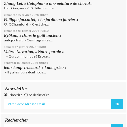
Zhang Lei, « Colophon à une peinture de cheval...
Han Gan, vers 750 Tête comme...
dimanche 15
février 2026
18h32
Philippe Jaccottet, « Le jardin en janvier »
© : CChambard « C’est chez...
dimanche 01
février 2026
19h30
Ryôkan, « Dans le goût ancien »
autoportrait « Ces fragrantes...
samedi 17
janvier 2026
13h00
Valère Novarina, « Notre parole »
« Qui communique ? Est-ce...
vendredi 16
janvier 2026
00h35
Jean-Loup Trassard, « Lune grise »
« Il y a les jours dont nous...
Newsletter
S'inscrire
Se désinscrire
Rechercher