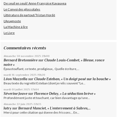
De seuil en seuil/ Anne-Françoise Kavauvea
Le Convoi des glossolales
Littérature de partout/Tristan Hordé
L'Anagnoste
La Machine à lire
Le Livre
Commentaires récents
dimanche 30
novembre 2025
21h00
Bernard Bretonnière
sur
Claude Louis-Combet, « Blesse, ronce
noire »
Époustouflant, ce texte, prodigieux,. Quelle écriture,...
mardi 16
septembre 2025
19h20
Léon Mazzella
sur
Claude Esteban, « Un doigt posé sur la bouche »
Beau texte du regretté Esteban (dont je relis souvent "Le...
mardi 01
juillet 2025
17h04
Séverine Jouve
sur
Florence Delay, « La séduction brève »
Profondément juste et touchant, car bien davantage qu'une...
dimanche 22
juin 2025
22h35
latry
sur
Bernard Manciet, « L’enterrement à Sabres,...
Merci pour cette citation qui donne des frissons... En...