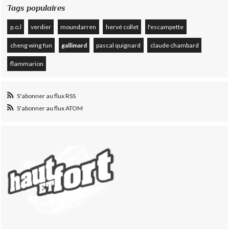
Tags populaires
p.o.l
verdier
moundarren
hervé collet
l'escampette
cheng wing fun
gallimard
pascal quignard
claude chambard
flammarion
S'abonner au flux RSS
S'abonner au flux ATOM