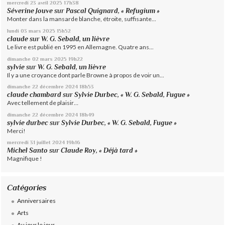
mercredi 23
avril 2025
17h38
Séverine Jouve
sur
Pascal Quignard, « Refugium »
Monter dans la mansarde blanche, étroite, suffisante...
lundi 03
mars 2025
15h52
claude
sur
W. G. Sebald, un lièvre
Le livre est publié en 1995 en Allemagne. Quatre ans...
dimanche 02
mars 2025
19h22
sylvie
sur
W. G. Sebald, un lièvre
Il y a une croyance dont parle Browne à propos de voir un...
dimanche 22
décembre 2024
18h53
claude chambard
sur
Sylvie Durbec, « W. G. Sebald, Fugue »
Avec tellement de plaisir…
dimanche 22
décembre 2024
18h49
sylvie durbec
sur
Sylvie Durbec, « W. G. Sebald, Fugue »
Merci!
mercredi 31
juillet 2024
19h16
Michel Santo
sur
Claude Roy, « Déjà tard »
Magnifique !
Catégories
Anniversaires
Arts
Au jour le jour