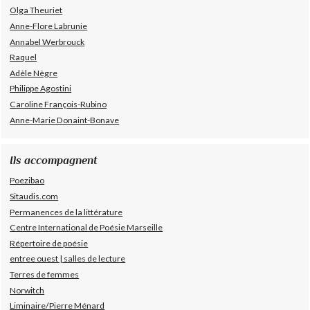
Olga Theuriet
Anne-Flore Labrunie
Annabel Werbrouck
Raquel
Adèle Nègre
Philippe Agostini
Caroline François-Rubino
Anne-Marie Donaint-Bonave
Ils accompagnent
Poezibao
Sitaudis.com
Permanences de la littérature
Centre International de Poésie Marseille
Répertoire de poésie
entree ouest | salles de lecture
Terres de femmes
Norwitch
Liminaire/Pierre Ménard