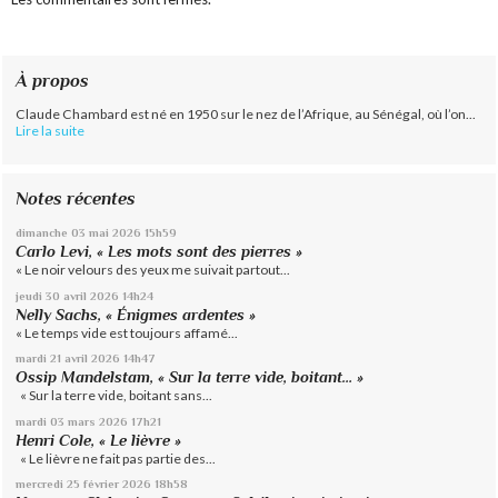
À propos
Claude Chambard est né en 1950 sur le nez de l’Afrique, au Sénégal, où l’on...
Lire la suite
Notes récentes
dimanche 03
mai 2026
15h59
Carlo Levi, « Les mots sont des pierres »
« Le noir velours des yeux me suivait partout...
jeudi 30
avril 2026
14h24
Nelly Sachs, « Énigmes ardentes »
« Le temps vide est toujours affamé...
mardi 21
avril 2026
14h47
Ossip Mandelstam, « Sur la terre vide, boitant… »
« Sur la terre vide, boitant sans...
mardi 03
mars 2026
17h21
Henri Cole, « Le lièvre »
« Le lièvre ne fait pas partie des...
mercredi 25
février 2026
18h58