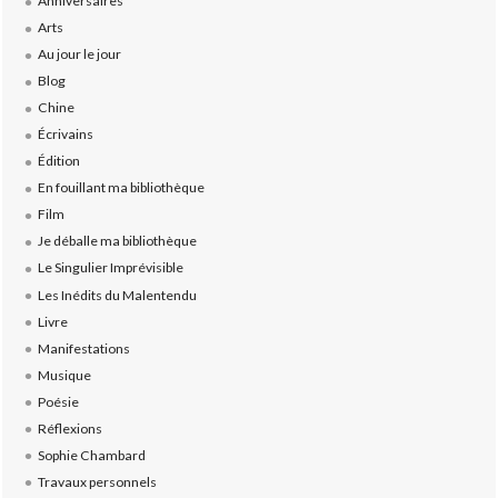
Anniversaires
Arts
Au jour le jour
Blog
Chine
Écrivains
Édition
En fouillant ma bibliothèque
Film
Je déballe ma bibliothèque
Le Singulier Imprévisible
Les Inédits du Malentendu
Livre
Manifestations
Musique
Poésie
Réflexions
Sophie Chambard
Travaux personnels