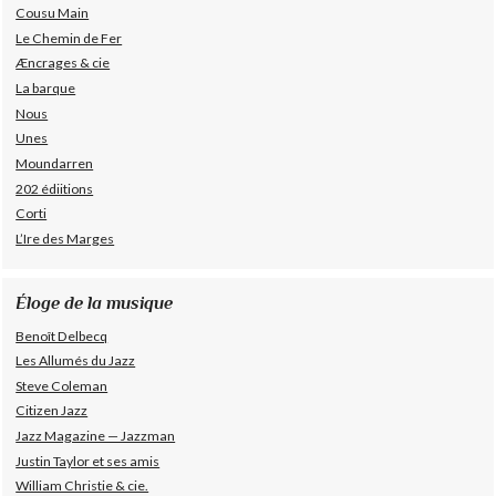
Cousu Main
Le Chemin de Fer
Æncrages & cie
La barque
Nous
Unes
Moundarren
202 édiitions
Corti
L’Ire des Marges
Éloge de la musique
Benoît Delbecq
Les Allumés du Jazz
Steve Coleman
Citizen Jazz
Jazz Magazine — Jazzman
Justin Taylor et ses amis
William Christie & cie.