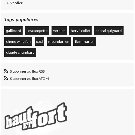
Verdier
Tags populaires
gallimard
l'escampette
verdier
hervé collet
pascal quignard
cheng wing fun
p.o.l
moundarren
flammarion
claude chambard
S'abonner au flux RSS
S'abonner au flux ATOM