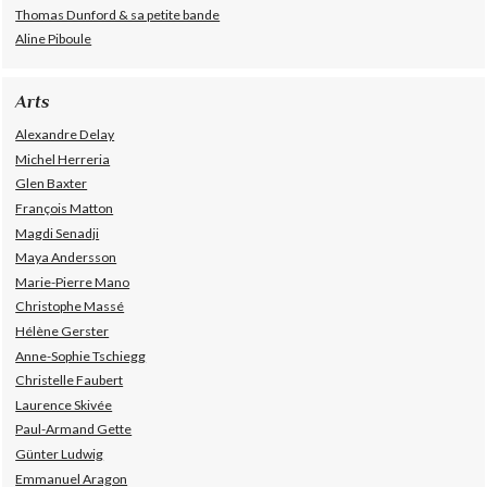
Thomas Dunford & sa petite bande
Aline Piboule
Arts
Alexandre Delay
Michel Herreria
Glen Baxter
François Matton
Magdi Senadji
Maya Andersson
Marie-Pierre Mano
Christophe Massé
Hélène Gerster
Anne-Sophie Tschiegg
Christelle Faubert
Laurence Skivée
Paul-Armand Gette
Günter Ludwig
Emmanuel Aragon