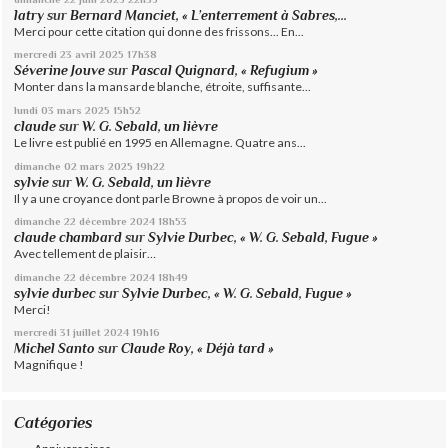
latry
sur
Bernard Manciet, « L’enterrement à Sabres,...
Merci pour cette citation qui donne des frissons... En...
mercredi 23
avril 2025
17h38
Séverine Jouve
sur
Pascal Quignard, « Refugium »
Monter dans la mansarde blanche, étroite, suffisante...
lundi 03
mars 2025
15h52
claude
sur
W. G. Sebald, un lièvre
Le livre est publié en 1995 en Allemagne. Quatre ans...
dimanche 02
mars 2025
19h22
sylvie
sur
W. G. Sebald, un lièvre
Il y a une croyance dont parle Browne à propos de voir un...
dimanche 22
décembre 2024
18h53
claude chambard
sur
Sylvie Durbec, « W. G. Sebald, Fugue »
Avec tellement de plaisir…
dimanche 22
décembre 2024
18h49
sylvie durbec
sur
Sylvie Durbec, « W. G. Sebald, Fugue »
Merci!
mercredi 31
juillet 2024
19h16
Michel Santo
sur
Claude Roy, « Déjà tard »
Magnifique !
Catégories