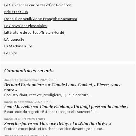
Le Cabinet des curiosités d'Éric Poindron
Fric-Frac Club
De seuil en seuil/ Anne-Françoise Kavauvea
Le Convoi des glossolales
Littérature de partout/Tristan Hordé
L'Anagnoste
La Machine à lire
Le Livre
Commentaires récents
dimanche 30
novembre 2025
21h00
Bernard Bretonnière
sur
Claude Louis-Combet, « Blesse, ronce
noire »
Époustouflant, ce texte, prodigieux,. Quelle écriture,...
mardi 16
septembre 2025
19h20
Léon Mazzella
sur
Claude Esteban, « Un doigt posé sur la bouche »
Beau texte du regretté Esteban (dont je relis souvent "Le...
mardi 01
juillet 2025
17h04
Séverine Jouve
sur
Florence Delay, « La séduction brève »
Profondément juste et touchant, car bien davantage qu'une...
dimanche 22
juin 2025
22h35