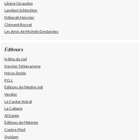
Liliane Giraudon
Lambert Schlechter
Déborah Heissler
Clément Rosset
Les Amis de Michèle Desbordes
Éditeurs
le bleu du ciel
Dernier Télégramme
Héros-limite
P.O.L
Éditions de l'Atelier In8
Verdier
Le Castor Astral
La Cabane
Al Dante
Éditions de l'Attente
Contre-Pied
Quidam