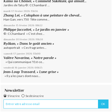
Kamo no Chômei, « Comment Sukékuni, qui aimait...
Jardins de Talcy © : CChambard ...
mardi 17
février 2026
15h56
Zhang Lei, « Colophon à une peinture de cheval...
Han Gan, vers 750 Tête comme...
dimanche 15
février 2026
18h32
Philippe Jaccottet, « Le jardin en janvier »
© : CChambard « C’est chez...
dimanche 01
février 2026
19h30
Ryôkan, « Dans le goût ancien »
autoportrait « Ces fragrantes...
samedi 17
janvier 2026
13h00
Valère Novarina, « Notre parole »
« Qui communique ? Est-ce...
vendredi 16
janvier 2026
00h35
Jean-Loup Trassard, « Lune grise »
« Il y a les jours dont nous...
Newsletter
S'inscrire
Se désinscrire