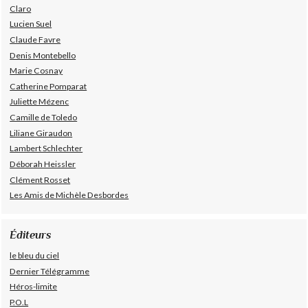
Claro
Lucien Suel
Claude Favre
Denis Montebello
Marie Cosnay
Catherine Pomparat
Juliette Mézenc
Camille de Toledo
Liliane Giraudon
Lambert Schlechter
Déborah Heissler
Clément Rosset
Les Amis de Michèle Desbordes
Éditeurs
le bleu du ciel
Dernier Télégramme
Héros-limite
P.O.L