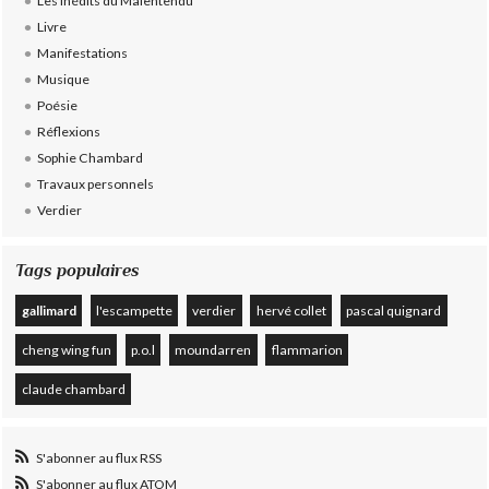
Les Inédits du Malentendu
Livre
Manifestations
Musique
Poésie
Réflexions
Sophie Chambard
Travaux personnels
Verdier
Tags populaires
gallimard
l'escampette
verdier
hervé collet
pascal quignard
cheng wing fun
p.o.l
moundarren
flammarion
claude chambard
S'abonner au flux RSS
S'abonner au flux ATOM