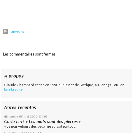
IMPRIMER
Les commentaires sont fermés.
À propos
Claude Chambard est né en 1950 sur le nez de l’Afrique, au Sénégal, où l’on...
Lire la suite
Notes récentes
dimanche 03
mai 2026
15h59
Carlo Levi, « Les mots sont des pierres »
« Le noir velours des yeux me suivait partout...