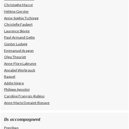
Christophe Massé
Hélène Gerster
Anne-Sophie Tschiegg
Christelle Faubert
Laurence Skivée
Paul-Armand Gette
Günter Ludwig
Emmanuel Aragon
Olga Theuriet
Anne-Flore Labrunie
Annabel Werbrouck
Raquel
Adèle Nègre
Philippe Agostini
Caroline François-Rubino
Anne-Marie Donaint-Bonave
Ils accompagnent
Poezibao