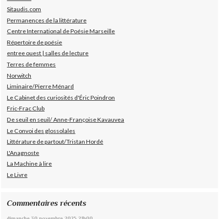
Sitaudis.com
Permanences de la littérature
Centre International de Poésie Marseille
Répertoire de poésie
entree ouest | salles de lecture
Terres de femmes
Norwitch
Liminaire/Pierre Ménard
Le Cabinet des curiosités d'Éric Poindron
Fric-Frac Club
De seuil en seuil/ Anne-Françoise Kavauvea
Le Convoi des glossolales
Littérature de partout/Tristan Hordé
L'Anagnoste
La Machine à lire
Le Livre
Commentaires récents
dimanche 30
novembre 2025
21h00