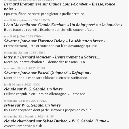
Bernard Bretonnière
sur
Claude Louis-Combet, « Blesse, ronce
noire »
Époustouflant, ce texte, prodigieux,. Quelle écriture,...
mardi 16
septembre 2025
19h20
Léon Mazzella
sur
Claude Esteban, « Un doigt posé sur la bouche »
Beau texte du regretté Esteban (dont je relis souvent "Le...
mardi 01
juillet 2025
17h04
Séverine Jouve
sur
Florence Delay, « La séduction brève »
Profondément juste et touchant, car bien davantage qu'une...
dimanche 22
juin 2025
22h35
latry
sur
Bernard Manciet, « L’enterrement à Sabres,...
Merci pour cette citation qui donne des frissons... En...
mercredi 23
avril 2025
17h38
Séverine Jouve
sur
Pascal Quignard, « Refugium »
Monter dans la mansarde blanche, étroite, suffisante...
lundi 03
mars 2025
15h52
claude
sur
W. G. Sebald, un lièvre
Le livre est publié en 1995 en Allemagne. Quatre ans...
dimanche 02
mars 2025
19h22
sylvie
sur
W. G. Sebald, un lièvre
Il y a une croyance dont parle Browne à propos de voir un...
dimanche 22
décembre 2024
18h53
claude chambard
sur
Sylvie Durbec, « W. G. Sebald, Fugue »
Avec tellement de plaisir…