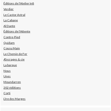
Éditions de l'Atelier In8
Verdier
Le Castor Astral
La Cabane
Al Dante
Éditions de l'Attente
Contre-Pied
Quidam
Cousu Main
Le Chemin de Fer
Æncrages & cie
La barque
Nous
Unes
Moundarren
202 édiitions
Corti
L’Ire des Marges