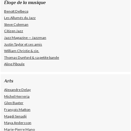
Éloge de la musique
Benoît Delbecq
Les Allumés du Jazz
Steve Coleman
Citizen Jazz
Jazz Magazine — Jazzman
Justin Taylor et ses amis
William Christie & cie.
Thomas Dunford & sa petite bande
Aline Piboule
Arts
Alexandre Delay
Michel Herreria
Glen Baxter
François Matton
Magdi Senadji
Maya Andersson
Marie-Pierre Mano