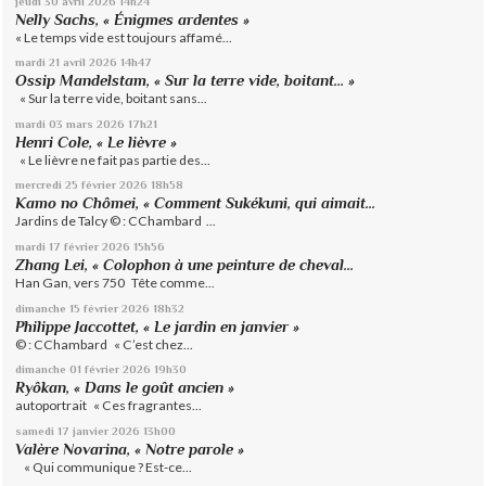
jeudi 30
avril 2026
14h24
Nelly Sachs, « Énigmes ardentes »
« Le temps vide est toujours affamé...
mardi 21
avril 2026
14h47
Ossip Mandelstam, « Sur la terre vide, boitant… »
« Sur la terre vide, boitant sans...
mardi 03
mars 2026
17h21
Henri Cole, « Le lièvre »
« Le lièvre ne fait pas partie des...
mercredi 25
février 2026
18h58
Kamo no Chômei, « Comment Sukékuni, qui aimait...
Jardins de Talcy © : CChambard ...
mardi 17
février 2026
15h56
Zhang Lei, « Colophon à une peinture de cheval...
Han Gan, vers 750 Tête comme...
dimanche 15
février 2026
18h32
Philippe Jaccottet, « Le jardin en janvier »
© : CChambard « C’est chez...
dimanche 01
février 2026
19h30
Ryôkan, « Dans le goût ancien »
autoportrait « Ces fragrantes...
samedi 17
janvier 2026
13h00
Valère Novarina, « Notre parole »
« Qui communique ? Est-ce...