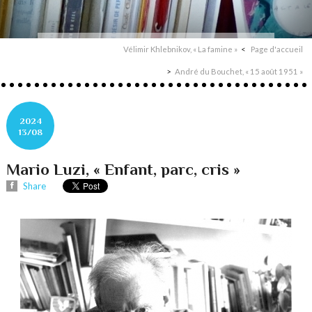
Vélimir Khlebnikov, « La famine »
Page d'accueil
André du Bouchet, « 15 août 1951 »
2024
13/08
Mario Luzi, « Enfant, parc, cris »
Share