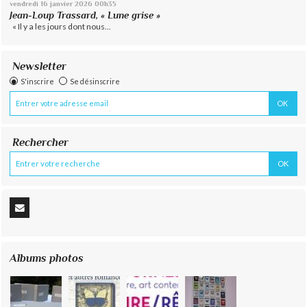
vendredi 16
janvier 2026
00h35
Jean-Loup Trassard, « Lune grise »
« Il y a les jours dont nous...
Newsletter
S'inscrire
Se désinscrire
Rechercher
Albums photos