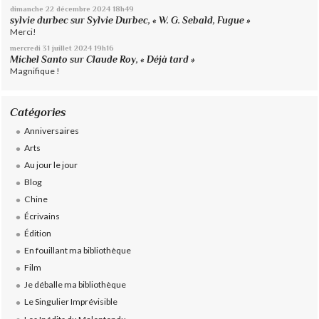
dimanche 22
décembre 2024
18h49
sylvie durbec
sur
Sylvie Durbec, « W. G. Sebald, Fugue »
Merci!
mercredi 31
juillet 2024
19h16
Michel Santo
sur
Claude Roy, « Déjà tard »
Magnifique !
Catégories
Anniversaires
Arts
Au jour le jour
Blog
Chine
Écrivains
Édition
En fouillant ma bibliothèque
Film
Je déballe ma bibliothèque
Le Singulier Imprévisible