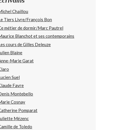
Écrivains
Michel Chaillou
Le Tiers Livre/François Bon
Ce métier de dormir/Marc Pautrel
Maurice Blanchot et ses contemporains
Les cours de Gilles Deleuze
Julien Blaine
Anne-Marie Garat
Claro
Lucien Suel
Claude Favre
Denis Montebello
Marie Cosnay
Catherine Pomparat
Juliette Mézenc
Camille de Toledo