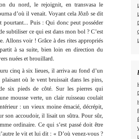
tion du nord, le rejoignit, en transvasa le
ourna d’où il venait. Voyant cela Jôzô se dit
 Et pourtant... Puis : Qui donc peut posséder
de subtiliser ce qui est dans mon bol ? C’est
. Allons voir ! Grâce à des rites appropriés
partit à sa suite, bien loin en direction du
vers nuées et brouillard.
uru cinq à six lieues, il arriva au fond d’un
 plaisant où le vent bruissait dans les pins,
l
de six pieds de côté. Sur les pierres qui
 une mousse verte, un clair ruisseau coulait
’intérieur : un vieux moine émacié, décrépit,
ur son accoudoir, il lisait un sûtra. Pour sûr,
mme ordinaire. Ce qui s’est passé doit être
’autre le vit et lui dit : « D’où venez-vous ?