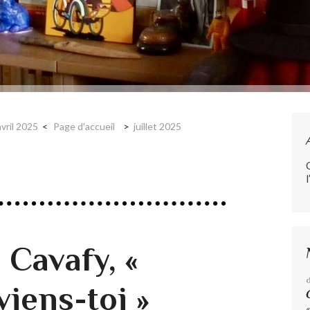
avril 2025
Page d'accueil
juillet 2025
l
 Cavafy, «
iens-toi »