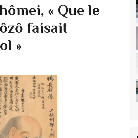
ômei, « Que le
ôzô faisait
ol »