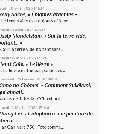
jeudi 30
avril 2026
14h24
Nelly Sachs, « Énigmes ardentes »
« Le temps vide est toujours affamé...
mardi 21
avril 2026
14h47
Ossip Mandelstam, « Sur la terre vide,
boitant… »
« Sur la terre vide, boitant sans...
mardi 03
mars 2026
17h21
Henri Cole, « Le lièvre »
« Le lièvre ne fait pas partie des...
mercredi 25
février 2026
18h58
Kamo no Chômei, « Comment Sukékuni,
qui aimait...
Jardins de Talcy © : CChambard ...
mardi 17
février 2026
15h56
Zhang Lei, « Colophon à une peinture de
cheval...
Han Gan, vers 750 Tête comme...