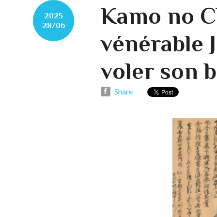
Kamo no Ch
2025
28/06
vénérable J
voler son b
Share