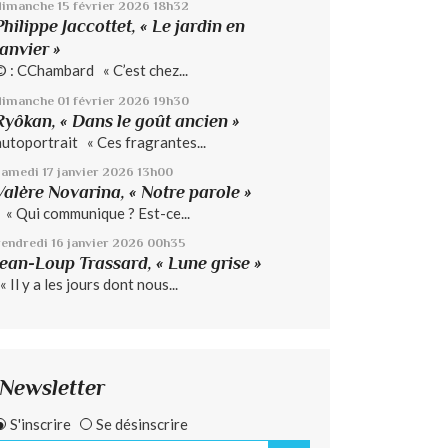
dimanche 15
février 2026
18h32
Philippe Jaccottet, « Le jardin en
janvier »
© : CChambard « C’est chez...
dimanche 01
février 2026
19h30
Ryôkan, « Dans le goût ancien »
autoportrait « Ces fragrantes...
samedi 17
janvier 2026
13h00
Valère Novarina, « Notre parole »
« Qui communique ? Est-ce...
vendredi 16
janvier 2026
00h35
Jean-Loup Trassard, « Lune grise »
 Il y a les jours dont nous...
Newsletter
S'inscrire
Se désinscrire