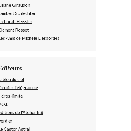
Liliane Giraudon
Lambert Schlechter
Déborah Heissler
Clément Rosset
Les Amis de Michèle Desbordes
Éditeurs
e bleu du ciel
Dernier Télégramme
Héros-limite
P.O.L
Éditions de l'Atelier In8
Verdier
Le Castor Astral