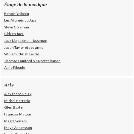
Éloge de la musique
Benoît Delbecq
Les Allumés du Jazz
Steve Coleman
Citizen Jazz
Jazz Magazine — Jazzman
Justin Taylor et ses amis
William Christie & cie.
Thomas Dunford & sa petite bande
Aline Piboule
Arts
Alexandre Delay
Michel Herreria
Glen Baxter
François Matton
Magdi Senadji
Maya Andersson