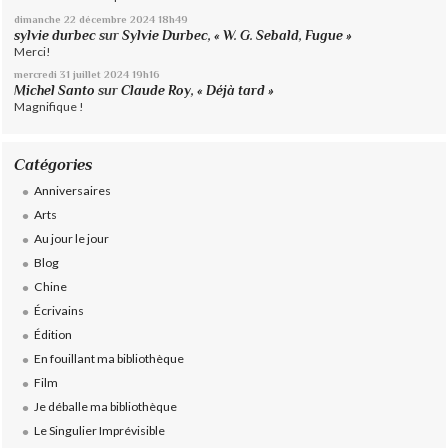
dimanche 22
décembre 2024
18h49
sylvie durbec
sur
Sylvie Durbec, « W. G. Sebald, Fugue »
Merci!
mercredi 31
juillet 2024
19h16
Michel Santo
sur
Claude Roy, « Déjà tard »
Magnifique !
Catégories
Anniversaires
Arts
Au jour le jour
Blog
Chine
Écrivains
Édition
En fouillant ma bibliothèque
Film
Je déballe ma bibliothèque
Le Singulier Imprévisible