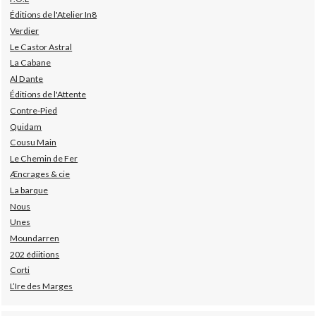
Éditions de l'Atelier In8
Verdier
Le Castor Astral
La Cabane
Al Dante
Éditions de l'Attente
Contre-Pied
Quidam
Cousu Main
Le Chemin de Fer
Æncrages & cie
La barque
Nous
Unes
Moundarren
202 édiitions
Corti
L’Ire des Marges