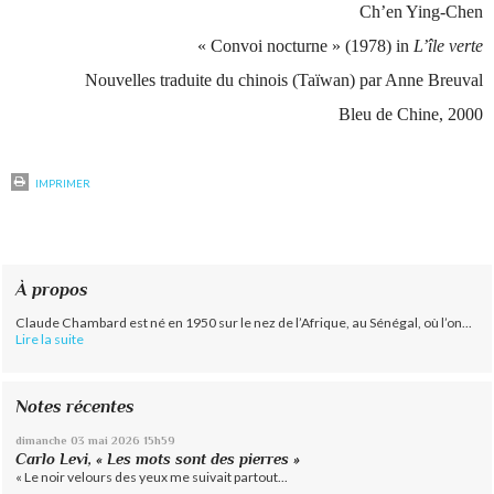
Ch’en Ying-Chen
« Convoi nocturne » (1978) in
L’île verte
Nouvelles traduite du chinois (Taïwan) par Anne Breuval
Bleu de Chine, 2000
IMPRIMER
À propos
Claude Chambard est né en 1950 sur le nez de l’Afrique, au Sénégal, où l’on...
Lire la suite
Notes récentes
dimanche 03
mai 2026
15h59
Carlo Levi, « Les mots sont des pierres »
« Le noir velours des yeux me suivait partout...