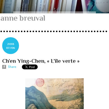
anne breuval
2018
07/06
Ch’en Ying-Chen, « L’île verte »
Share