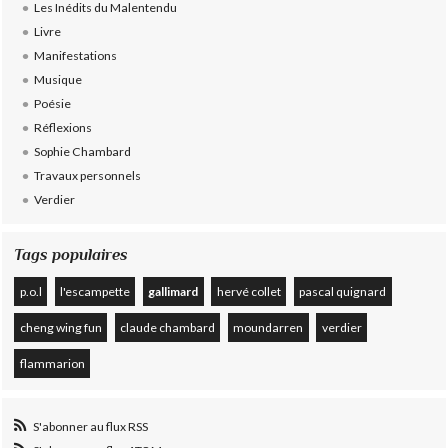
Les Inédits du Malentendu
Livre
Manifestations
Musique
Poésie
Réflexions
Sophie Chambard
Travaux personnels
Verdier
Tags populaires
p.o.l
l'escampette
gallimard
hervé collet
pascal quignard
cheng wing fun
claude chambard
moundarren
verdier
flammarion
S'abonner au flux RSS