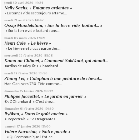
jeudi 30
avril 2026
14h24
Nelly Sachs, « Énigmes ardentes »
« Le temps vide est toujours affamé...
mardi 21
avril 2026
14h47
Ossip Mandelstam, « Sur la terre vide, boitant… »
« Sur la terre vide, boitant sans...
mardi 03
mars 2026
17h21
Henri Cole, « Le lièvre »
« Le lièvre ne fait pas partie des...
mercredi 25
février 2026
18h58
Kamo no Chômei, « Comment Sukékuni, qui aimait...
Jardins de Talcy © : CChambard ...
mardi 17
février 2026
15h56
Zhang Lei, « Colophon à une peinture de cheval...
Han Gan, vers 750 Tête comme...
dimanche 15
février 2026
18h32
Philippe Jaccottet, « Le jardin en janvier »
© : CChambard « C’est chez...
dimanche 01
février 2026
19h30
Ryôkan, « Dans le goût ancien »
autoportrait « Ces fragrantes...
samedi 17
janvier 2026
13h00
Valère Novarina, « Notre parole »
« Qui communique ? Est-ce...