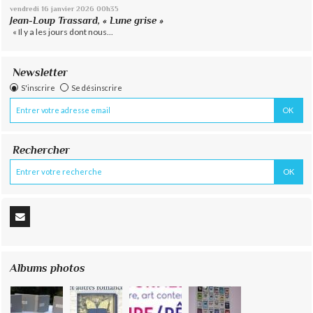
vendredi 16
janvier 2026
00h35
Jean-Loup Trassard, « Lune grise »
« Il y a les jours dont nous...
Newsletter
S'inscrire
Se désinscrire
Rechercher
Albums photos