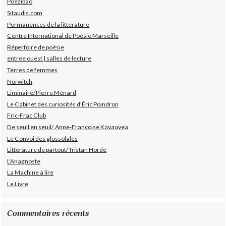
Poezibao
Sitaudis.com
Permanences de la littérature
Centre International de Poésie Marseille
Répertoire de poésie
entree ouest | salles de lecture
Terres de femmes
Norwitch
Liminaire/Pierre Ménard
Le Cabinet des curiosités d'Éric Poindron
Fric-Frac Club
De seuil en seuil/ Anne-Françoise Kavauvea
Le Convoi des glossolales
Littérature de partout/Tristan Hordé
L'Anagnoste
La Machine à lire
Le Livre
Commentaires récents