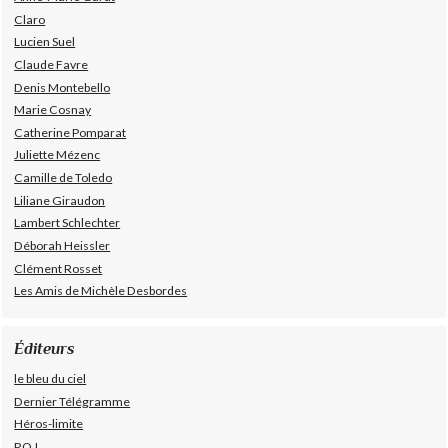
Claro
Lucien Suel
Claude Favre
Denis Montebello
Marie Cosnay
Catherine Pomparat
Juliette Mézenc
Camille de Toledo
Liliane Giraudon
Lambert Schlechter
Déborah Heissler
Clément Rosset
Les Amis de Michèle Desbordes
Éditeurs
le bleu du ciel
Dernier Télégramme
Héros-limite
P.O.L