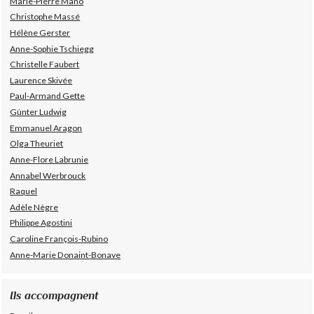
Marie-Pierre Mano
Christophe Massé
Hélène Gerster
Anne-Sophie Tschiegg
Christelle Faubert
Laurence Skivée
Paul-Armand Gette
Günter Ludwig
Emmanuel Aragon
Olga Theuriet
Anne-Flore Labrunie
Annabel Werbrouck
Raquel
Adèle Nègre
Philippe Agostini
Caroline François-Rubino
Anne-Marie Donaint-Bonave
Ils accompagnent