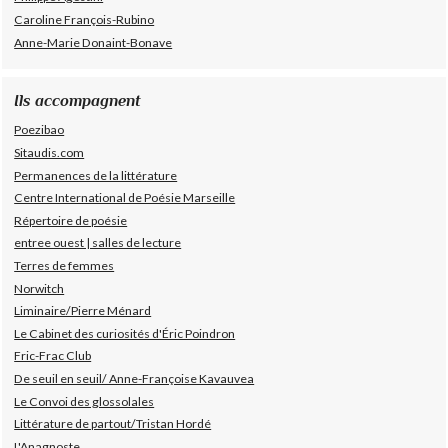
Caroline François-Rubino
Anne-Marie Donaint-Bonave
Ils accompagnent
Poezibao
Sitaudis.com
Permanences de la littérature
Centre International de Poésie Marseille
Répertoire de poésie
entree ouest | salles de lecture
Terres de femmes
Norwitch
Liminaire/Pierre Ménard
Le Cabinet des curiosités d'Éric Poindron
Fric-Frac Club
De seuil en seuil/ Anne-Françoise Kavauvea
Le Convoi des glossolales
Littérature de partout/Tristan Hordé
L'Anagnoste