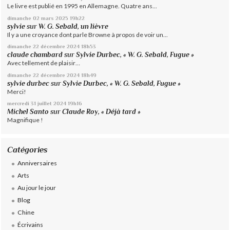
Le livre est publié en 1995 en Allemagne. Quatre ans...
dimanche 02
mars 2025
19h22
sylvie
sur
W. G. Sebald, un lièvre
Il y a une croyance dont parle Browne à propos de voir un...
dimanche 22
décembre 2024
18h53
claude chambard
sur
Sylvie Durbec, « W. G. Sebald, Fugue »
Avec tellement de plaisir…
dimanche 22
décembre 2024
18h49
sylvie durbec
sur
Sylvie Durbec, « W. G. Sebald, Fugue »
Merci!
mercredi 31
juillet 2024
19h16
Michel Santo
sur
Claude Roy, « Déjà tard »
Magnifique !
Catégories
Anniversaires
Arts
Au jour le jour
Blog
Chine
Écrivains