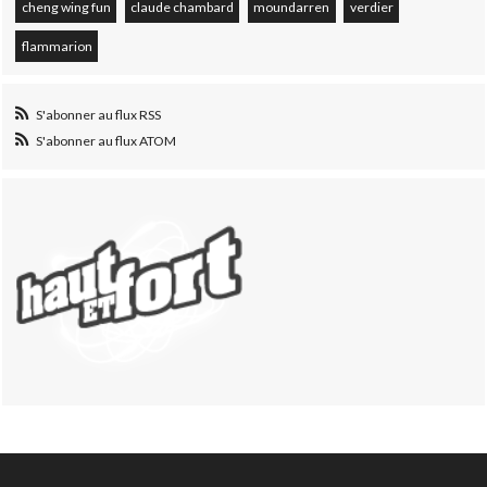
cheng wing fun
claude chambard
moundarren
verdier
flammarion
S'abonner au flux RSS
S'abonner au flux ATOM