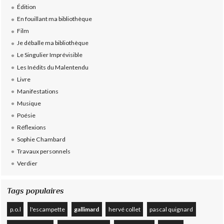
Édition
En fouillant ma bibliothèque
Film
Je déballe ma bibliothèque
Le Singulier Imprévisible
Les Inédits du Malentendu
Livre
Manifestations
Musique
Poésie
Réflexions
Sophie Chambard
Travaux personnels
Verdier
Tags populaires
p.o.l
l'escampette
gallimard
hervé collet
pascal quignard