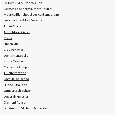
Le Tiers Livre/François Bon
Ce métier de dormir/Marc Pautrel
Maurice Blanchot et ses contemporains
Les cours de Gilles Deleuze
Julien Blaine
Anne-Marie Garat
Claro
Lucien Suel
Claude Favre
Denis Montebello
Marie Cosnay
Catherine Pomparat
Juliette Mézenc
Camille de Toledo
Liliane Giraudon
Lambert Schlechter
Déborah Heissler
Clément Rosset
Les Amis de Michèle Desbordes