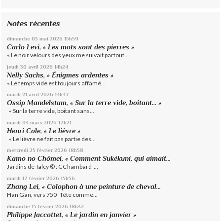
Notes récentes
dimanche 03
mai 2026
15h59
Carlo Levi, « Les mots sont des pierres »
« Le noir velours des yeux me suivait partout...
jeudi 30
avril 2026
14h24
Nelly Sachs, « Énigmes ardentes »
« Le temps vide est toujours affamé...
mardi 21
avril 2026
14h47
Ossip Mandelstam, « Sur la terre vide, boitant… »
« Sur la terre vide, boitant sans...
mardi 03
mars 2026
17h21
Henri Cole, « Le lièvre »
« Le lièvre ne fait pas partie des...
mercredi 25
février 2026
18h58
Kamo no Chômei, « Comment Sukékuni, qui aimait...
Jardins de Talcy © : CChambard ...
mardi 17
février 2026
15h56
Zhang Lei, « Colophon à une peinture de cheval...
Han Gan, vers 750 Tête comme...
dimanche 15
février 2026
18h32
Philippe Jaccottet, « Le jardin en janvier »