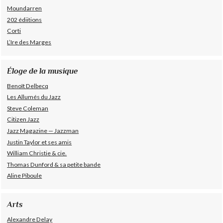
Moundarren
202 édiitions
Corti
L’Ire des Marges
Éloge de la musique
Benoît Delbecq
Les Allumés du Jazz
Steve Coleman
Citizen Jazz
Jazz Magazine — Jazzman
Justin Taylor et ses amis
William Christie & cie.
Thomas Dunford & sa petite bande
Aline Piboule
Arts
Alexandre Delay