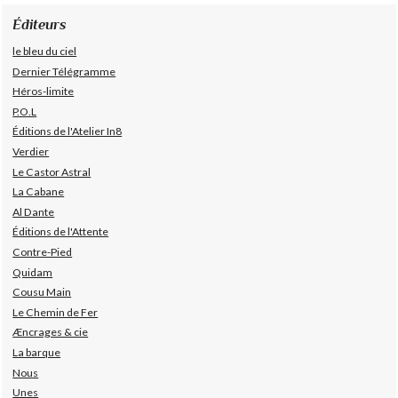
Éditeurs
le bleu du ciel
Dernier Télégramme
Héros-limite
P.O.L
Éditions de l'Atelier In8
Verdier
Le Castor Astral
La Cabane
Al Dante
Éditions de l'Attente
Contre-Pied
Quidam
Cousu Main
Le Chemin de Fer
Æncrages & cie
La barque
Nous
Unes