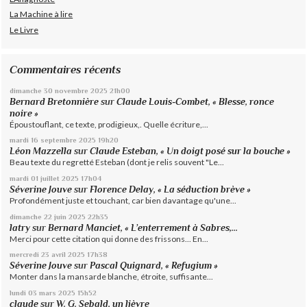
La Machine à lire
Le Livre
Commentaires récents
dimanche 30
novembre 2025
21h00
Bernard Bretonnière
sur
Claude Louis-Combet, « Blesse, ronce
noire »
Époustouflant, ce texte, prodigieux,. Quelle écriture,...
mardi 16
septembre 2025
19h20
Léon Mazzella
sur
Claude Esteban, « Un doigt posé sur la bouche »
Beau texte du regretté Esteban (dont je relis souvent "Le...
mardi 01
juillet 2025
17h04
Séverine Jouve
sur
Florence Delay, « La séduction brève »
Profondément juste et touchant, car bien davantage qu'une...
dimanche 22
juin 2025
22h35
latry
sur
Bernard Manciet, « L’enterrement à Sabres,...
Merci pour cette citation qui donne des frissons... En...
mercredi 23
avril 2025
17h38
Séverine Jouve
sur
Pascal Quignard, « Refugium »
Monter dans la mansarde blanche, étroite, suffisante...
lundi 03
mars 2025
15h52
claude
sur
W. G. Sebald, un lièvre