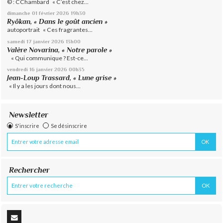
© : CChambard « C’est chez...
dimanche 01
février 2026
19h30
Ryôkan, « Dans le goût ancien »
autoportrait « Ces fragrantes...
samedi 17
janvier 2026
13h00
Valère Novarina, « Notre parole »
« Qui communique ? Est-ce...
vendredi 16
janvier 2026
00h35
Jean-Loup Trassard, « Lune grise »
« Il y a les jours dont nous...
Newsletter
S'inscrire
Se désinscrire
Rechercher