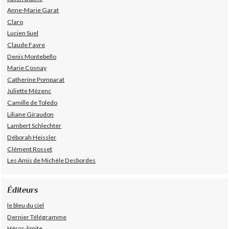
Anne-Marie Garat
Claro
Lucien Suel
Claude Favre
Denis Montebello
Marie Cosnay
Catherine Pomparat
Juliette Mézenc
Camille de Toledo
Liliane Giraudon
Lambert Schlechter
Déborah Heissler
Clément Rosset
Les Amis de Michèle Desbordes
Éditeurs
le bleu du ciel
Dernier Télégramme
Héros-limite