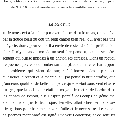
brefs, petites proses & autres microgrammes qui mourut, dans la neige, le jour
de Noël 1956 lors d’une de ses promenades quotidiennes à Herisau.
La belle nuit
« Je note ceci
à
la h
â
te : par exemple pendant le repas, on soul
è
ve
par la douce peau du cou un petit chaton bien r
é
el, qui n’est pas une
all
é
gorie, donc, pour voir s’il a envie de rester l
à
o
ù
s’il pr
é
f
è
re s’en
aller. Il n’y a pas au monde un seul
ê
tre pensant, pas un seul
ê
tre
sentant qui puisse imposer
à
un chaton ses caresses. Dans un recueil
de po
è
mes, je viens de tomber sur une place de march
é
. Par rapport
au probl
è
me qui vient de surgir
à
l’horizon des aspirations
culturelles, “l’esprit et la technique”, j’ai pens
é
la nuit derni
è
re, que
j’aimerais qualifier de belle nuit parce qu’elle
é
tait sans vent et sans
nuages, que la technique
é
tait un moyen de mettre de l’ordre dans
les choses de l’esprit, que l’esprit, port
é
à
des coups de g
é
nie etc.
é
tait le m
â
le que la technique, femelle, allait chercher dans ses
divagations pour le ramener vers l’utile et le n
é
cessaire. Le recueil
de po
è
mes mentionn
é
est sign
é
Ludovic Boucledor, et ce sont les