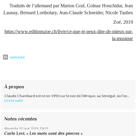
Traduits de l’allemand par Marion Graf, Golnaz Houchidar, Jean
Launay, Bernard Lortholary, Jean-Claude Schneider, Nicole Taubes
Zoé, 2019
https://www.editionszoe.ch/livre/ce-que-je-peux-dire-de-mieux-sur-
la-musique
IMPRIMER
À propos
Claude Chambard est né en 1950 sur le nez de l’Afrique, au Sénégal, où l’on...
Lire la suite
Notes récentes
dimanche 03
mai 2026
15h59
Carlo Levi, « Les mots sont des pierres »