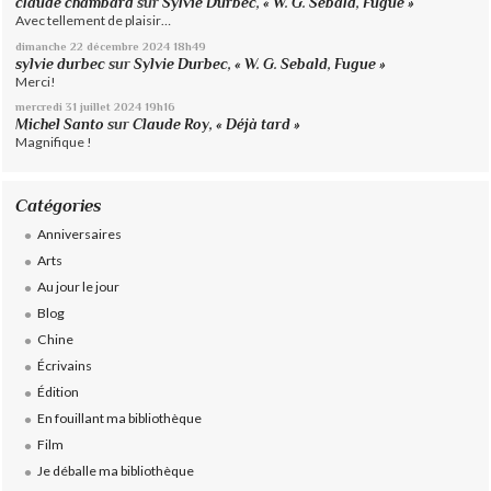
claude chambard
sur
Sylvie Durbec, « W. G. Sebald, Fugue »
Avec tellement de plaisir…
dimanche 22
décembre 2024
18h49
sylvie durbec
sur
Sylvie Durbec, « W. G. Sebald, Fugue »
Merci!
mercredi 31
juillet 2024
19h16
Michel Santo
sur
Claude Roy, « Déjà tard »
Magnifique !
Catégories
Anniversaires
Arts
Au jour le jour
Blog
Chine
Écrivains
Édition
En fouillant ma bibliothèque
Film
Je déballe ma bibliothèque