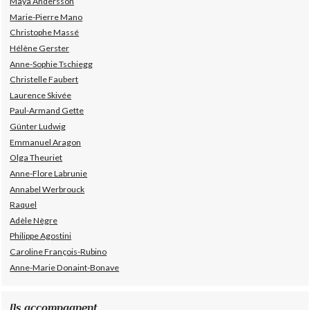
Maya Andersson
Marie-Pierre Mano
Christophe Massé
Hélène Gerster
Anne-Sophie Tschiegg
Christelle Faubert
Laurence Skivée
Paul-Armand Gette
Günter Ludwig
Emmanuel Aragon
Olga Theuriet
Anne-Flore Labrunie
Annabel Werbrouck
Raquel
Adèle Nègre
Philippe Agostini
Caroline François-Rubino
Anne-Marie Donaint-Bonave
Ils accompagnent