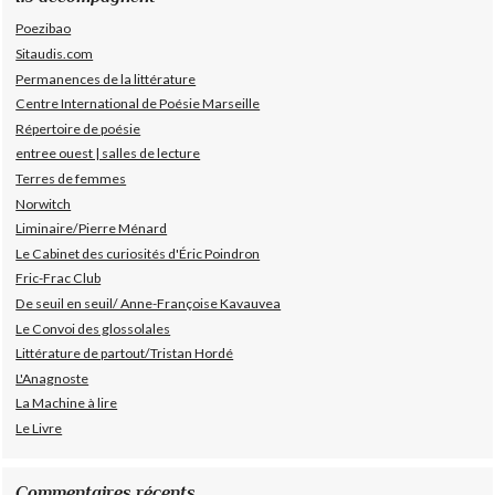
Poezibao
Sitaudis.com
Permanences de la littérature
Centre International de Poésie Marseille
Répertoire de poésie
entree ouest | salles de lecture
Terres de femmes
Norwitch
Liminaire/Pierre Ménard
Le Cabinet des curiosités d'Éric Poindron
Fric-Frac Club
De seuil en seuil/ Anne-Françoise Kavauvea
Le Convoi des glossolales
Littérature de partout/Tristan Hordé
L'Anagnoste
La Machine à lire
Le Livre
Commentaires récents