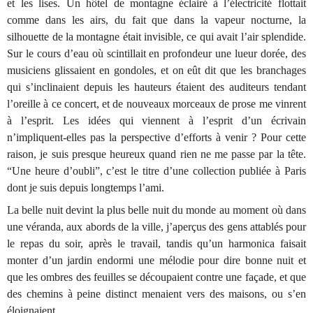
et les lises. Un h
ô
tel de montagne
é
clair
é
à
l’
é
lectricit
é
flottait
comme dans les airs, du fait que dans la vapeur nocturne, la
silhouette de la montagne
é
tait invisible, ce qui avait l’air splendide.
Sur le cours d’eau o
ù
scintillait en profondeur une lueur dor
é
e, des
musiciens glissaient en gondoles, et on e
û
t dit que les branchages
qui s’inclinaient depuis les hauteurs
é
taient des auditeurs tendant
l’oreille
à
ce concert, et de nouveaux morceaux de prose me vinrent
à
l’esprit. Les id
é
es qui viennent
à
l’esprit d’un
é
crivain
n’impliquent-elles pas la perspective d’efforts
à
venir ? Pour cette
raison, je suis presque heureux quand rien ne me passe par la t
ê
te.
“Une heure d’oubli”, c’est le titre d’une collection publi
é
e
à
Paris
dont je suis depuis longtemps l’ami.
La belle nuit devint la plus belle nuit du monde au moment o
ù
dans
une v
é
randa, aux abords de la ville, j’aper
ç
us des gens attabl
é
s pour
le repas du soir, apr
è
s le travail, tandis qu’un harmonica faisait
monter d’un jardin endormi une m
é
lodie pour dire bonne nuit et
que les ombres des feuilles se d
é
coupaient contre une fa
ç
ade, et que
des chemins
à
peine distinct menaient vers des maisons, ou s’en
é
loignaient.