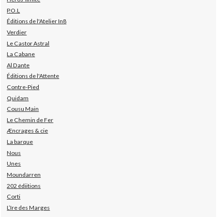
P.O.L
Éditions de l'Atelier In8
Verdier
Le Castor Astral
La Cabane
Al Dante
Éditions de l'Attente
Contre-Pied
Quidam
Cousu Main
Le Chemin de Fer
Æncrages & cie
La barque
Nous
Unes
Moundarren
202 édiitions
Corti
L’Ire des Marges