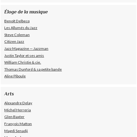
Éloge de la musique
Benoît Delbecq
Les Allumés du Jazz
Steve Coleman
Citizen Jazz
Jazz Magazine — Jazzman
Justin Taylor et ses amis
William Christie & cie.
Thomas Dunford & sa petite bande
Aline Piboule
Arts
Alexandre Delay
Michel Herreria
Glen Baxter
François Matton
Magdi Senadji