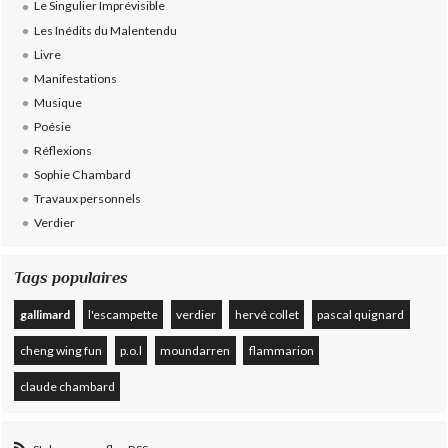
Le Singulier Imprévisible
Les Inédits du Malentendu
Livre
Manifestations
Musique
Poésie
Réflexions
Sophie Chambard
Travaux personnels
Verdier
Tags populaires
gallimard
l'escampette
verdier
hervé collet
pascal quignard
cheng wing fun
p.o.l
moundarren
flammarion
claude chambard