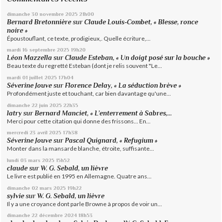
dimanche 30
novembre 2025
21h00
Bernard Bretonnière
sur
Claude Louis-Combet, « Blesse, ronce
noire »
Époustouflant, ce texte, prodigieux,. Quelle écriture,...
mardi 16
septembre 2025
19h20
Léon Mazzella
sur
Claude Esteban, « Un doigt posé sur la bouche »
Beau texte du regretté Esteban (dont je relis souvent "Le...
mardi 01
juillet 2025
17h04
Séverine Jouve
sur
Florence Delay, « La séduction brève »
Profondément juste et touchant, car bien davantage qu'une...
dimanche 22
juin 2025
22h35
latry
sur
Bernard Manciet, « L’enterrement à Sabres,...
Merci pour cette citation qui donne des frissons... En...
mercredi 23
avril 2025
17h38
Séverine Jouve
sur
Pascal Quignard, « Refugium »
Monter dans la mansarde blanche, étroite, suffisante...
lundi 03
mars 2025
15h52
claude
sur
W. G. Sebald, un lièvre
Le livre est publié en 1995 en Allemagne. Quatre ans...
dimanche 02
mars 2025
19h22
sylvie
sur
W. G. Sebald, un lièvre
Il y a une croyance dont parle Browne à propos de voir un...
dimanche 22
décembre 2024
18h53