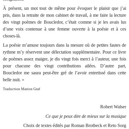
À
pr
é
sent, un mot tout de m
ê
me pour
é
voquer le plaisir que j’ai
pris, dans la retraite de mon cabinet de travail,
à
me faire la lecture
des vingt po
è
mes de Boucledor, c’
é
tait comme si je les avais lus
d’une voix contenue
à
une femme ouverte
à
la po
é
sie et
à
ces
choses-l
à
.
La po
é
sie m’amuse toujours dans la mesure o
ù
de petites fautes de
rythme m’y r
é
servent une d
é
lectation suppl
é
mentaire. Pour ce livre
de po
è
mes assez maigre, je dis vingt fois merci
à
l’auteur, une fois
pour chacune des vingt contributions ail
é
es. D’autre part,
Boucledor me saura peut-
ê
tre gr
é
de l’avoir entretiss
é
dans cette
belle nuit. »
Traduction Marion Graf
Robert Walser
Ce que je peux dire de mieux sur la musique
Choix de textes
é
dit
é
s par Roman Brotbeck et Reto Sorg