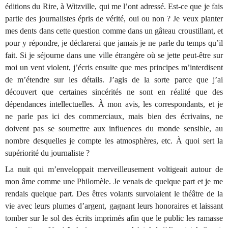
é
ditions du Rire,
à
Witzville, qui me l’ont adress
é
. Est-ce que je fais
partie des journalistes
é
pris de v
é
rit
é
, oui ou non ? Je veux planter
mes dents dans cette question comme dans un g
â
teau croustillant, et
pour y r
é
pondre, je d
é
clarerai que jamais je ne parle du temps qu’il
fait. Si je s
é
journe dans une ville
é
trang
è
re o
ù
se jette peut-
ê
tre sur
moi un vent violent, j’
é
cris ensuite que mes principes m’interdisent
de m’
é
tendre sur les d
é
tails. J’agis de la sorte parce que j’ai
d
é
couvert que certaines sinc
é
rit
é
s ne sont en r
é
alit
é
que des
d
é
pendances intellectuelles.
À
mon avis, les correspondants, et je
ne parle pas ici des commerciaux, mais bien des
é
crivains, ne
doivent pas se soumettre aux influences du monde sensible, au
nombre desquelles je compte les atmosph
è
res, etc.
À
quoi sert la
sup
é
riorit
é
du journaliste ?
La nuit qui m’enveloppait merveilleusement voltigeait autour de
mon
â
me comme une Philom
è
le. Je venais de quelque part et je me
rendais quelque part. Des
ê
tres volants survolaient le th
éâ
tre de la
vie avec leurs plumes d’argent, gagnant leurs honoraires et laissant
tomber sur le sol des
é
crits imprim
é
s afin que le public les ramasse