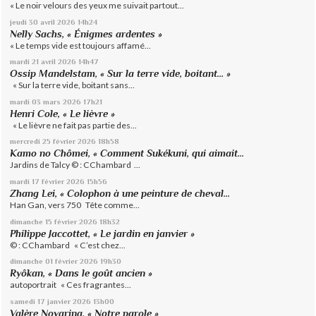
« Le noir velours des yeux me suivait partout...
jeudi 30
avril 2026
14h24
Nelly Sachs, « Énigmes ardentes »
« Le temps vide est toujours affamé...
mardi 21
avril 2026
14h47
Ossip Mandelstam, « Sur la terre vide, boitant… »
« Sur la terre vide, boitant sans...
mardi 03
mars 2026
17h21
Henri Cole, « Le lièvre »
« Le lièvre ne fait pas partie des...
mercredi 25
février 2026
18h58
Kamo no Chômei, « Comment Sukékuni, qui aimait...
Jardins de Talcy © : CChambard ...
mardi 17
février 2026
15h56
Zhang Lei, « Colophon à une peinture de cheval...
Han Gan, vers 750 Tête comme...
dimanche 15
février 2026
18h32
Philippe Jaccottet, « Le jardin en janvier »
© : CChambard « C’est chez...
dimanche 01
février 2026
19h30
Ryôkan, « Dans le goût ancien »
autoportrait « Ces fragrantes...
samedi 17
janvier 2026
13h00
Valère Novarina, « Notre parole »