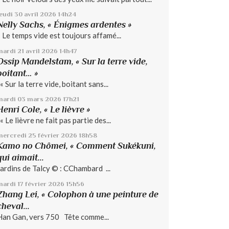
jeudi 30
avril 2026
14h24
Nelly Sachs, « Énigmes ardentes »
« Le temps vide est toujours affamé...
mardi 21
avril 2026
14h47
Ossip Mandelstam, « Sur la terre vide,
boitant… »
« Sur la terre vide, boitant sans...
mardi 03
mars 2026
17h21
Henri Cole, « Le lièvre »
« Le lièvre ne fait pas partie des...
mercredi 25
février 2026
18h58
Kamo no Chômei, « Comment Sukékuni,
qui aimait...
Jardins de Talcy © : CChambard ...
mardi 17
février 2026
15h56
Zhang Lei, « Colophon à une peinture de
cheval...
Han Gan, vers 750 Tête comme...