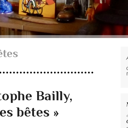
êtes
l
ophe Bailly,
es bêtes »