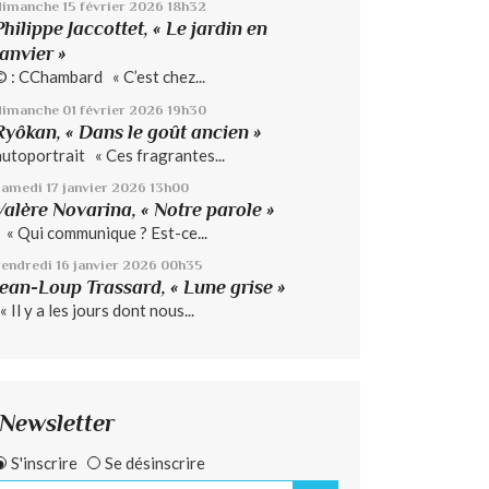
dimanche 15
février 2026
18h32
Philippe Jaccottet, « Le jardin en
janvier »
© : CChambard « C’est chez...
dimanche 01
février 2026
19h30
Ryôkan, « Dans le goût ancien »
autoportrait « Ces fragrantes...
samedi 17
janvier 2026
13h00
Valère Novarina, « Notre parole »
« Qui communique ? Est-ce...
vendredi 16
janvier 2026
00h35
Jean-Loup Trassard, « Lune grise »
 Il y a les jours dont nous...
Newsletter
S'inscrire
Se désinscrire