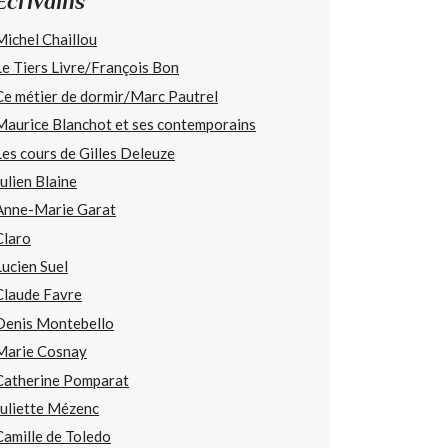
Écrivains
Michel Chaillou
Le Tiers Livre/François Bon
Ce métier de dormir/Marc Pautrel
Maurice Blanchot et ses contemporains
Les cours de Gilles Deleuze
Julien Blaine
Anne-Marie Garat
Claro
Lucien Suel
Claude Favre
Denis Montebello
Marie Cosnay
Catherine Pomparat
Juliette Mézenc
Camille de Toledo