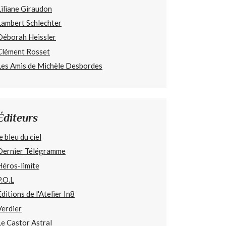
Liliane Giraudon
Lambert Schlechter
Déborah Heissler
Clément Rosset
Les Amis de Michèle Desbordes
Éditeurs
e bleu du ciel
Dernier Télégramme
Héros-limite
P.O.L
Éditions de l'Atelier In8
Verdier
Le Castor Astral