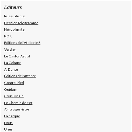
Éditeurs
le bleu du ciel
Dernier Télégramme
Héros-limite
P.O.L
Éditions de l'Atelier In8
Verdier
Le Castor Astral
La Cabane
Al Dante
Éditions de l'Attente
Contre-Pied
Quidam
Cousu Main
Le Chemin de Fer
Æncrages & cie
La barque
Nous
Unes