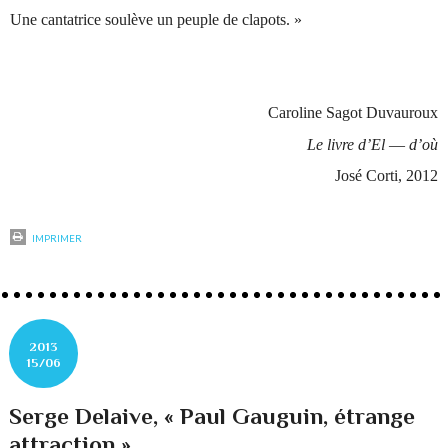
Une cantatrice soulève un peuple de clapots. »
Caroline Sagot Duvauroux
Le livre d’El
—
d’où
José Corti, 2012
IMPRIMER
2013
15/06
Serge Delaive, « Paul Gauguin, étrange
attraction »