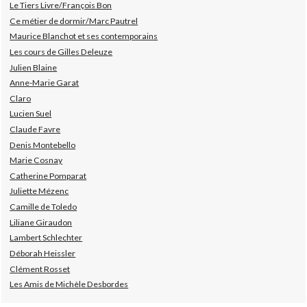
Le Tiers Livre/François Bon
Ce métier de dormir/Marc Pautrel
Maurice Blanchot et ses contemporains
Les cours de Gilles Deleuze
Julien Blaine
Anne-Marie Garat
Claro
Lucien Suel
Claude Favre
Denis Montebello
Marie Cosnay
Catherine Pomparat
Juliette Mézenc
Camille de Toledo
Liliane Giraudon
Lambert Schlechter
Déborah Heissler
Clément Rosset
Les Amis de Michèle Desbordes