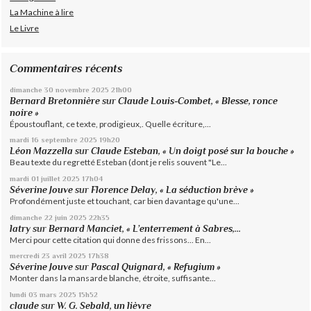
La Machine à lire
Le Livre
Commentaires récents
dimanche 30
novembre 2025
21h00
Bernard Bretonnière
sur
Claude Louis-Combet, « Blesse, ronce
noire »
Époustouflant, ce texte, prodigieux,. Quelle écriture,...
mardi 16
septembre 2025
19h20
Léon Mazzella
sur
Claude Esteban, « Un doigt posé sur la bouche »
Beau texte du regretté Esteban (dont je relis souvent "Le...
mardi 01
juillet 2025
17h04
Séverine Jouve
sur
Florence Delay, « La séduction brève »
Profondément juste et touchant, car bien davantage qu'une...
dimanche 22
juin 2025
22h35
latry
sur
Bernard Manciet, « L’enterrement à Sabres,...
Merci pour cette citation qui donne des frissons... En...
mercredi 23
avril 2025
17h38
Séverine Jouve
sur
Pascal Quignard, « Refugium »
Monter dans la mansarde blanche, étroite, suffisante...
lundi 03
mars 2025
15h52
claude
sur
W. G. Sebald, un lièvre