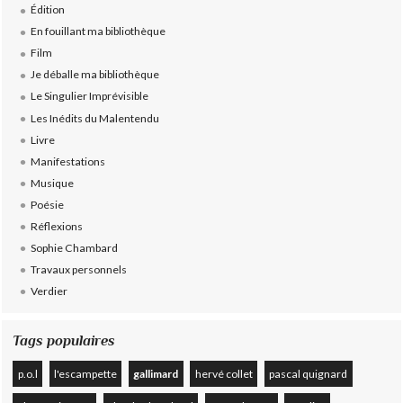
Édition
En fouillant ma bibliothèque
Film
Je déballe ma bibliothèque
Le Singulier Imprévisible
Les Inédits du Malentendu
Livre
Manifestations
Musique
Poésie
Réflexions
Sophie Chambard
Travaux personnels
Verdier
Tags populaires
p.o.l
l'escampette
gallimard
hervé collet
pascal quignard