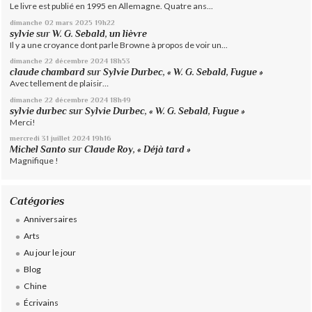
Le livre est publié en 1995 en Allemagne. Quatre ans...
dimanche 02
mars 2025
19h22
sylvie
sur
W. G. Sebald, un lièvre
Il y a une croyance dont parle Browne à propos de voir un...
dimanche 22
décembre 2024
18h53
claude chambard
sur
Sylvie Durbec, « W. G. Sebald, Fugue »
Avec tellement de plaisir…
dimanche 22
décembre 2024
18h49
sylvie durbec
sur
Sylvie Durbec, « W. G. Sebald, Fugue »
Merci!
mercredi 31
juillet 2024
19h16
Michel Santo
sur
Claude Roy, « Déjà tard »
Magnifique !
Catégories
Anniversaires
Arts
Au jour le jour
Blog
Chine
Écrivains