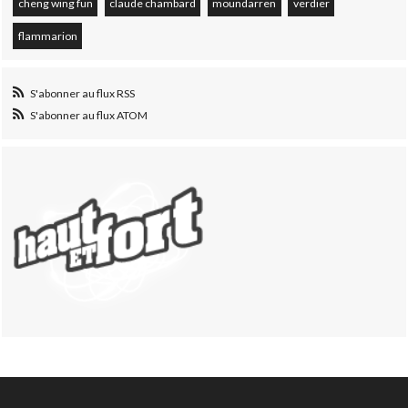
cheng wing fun
claude chambard
moundarren
verdier
flammarion
S'abonner au flux RSS
S'abonner au flux ATOM