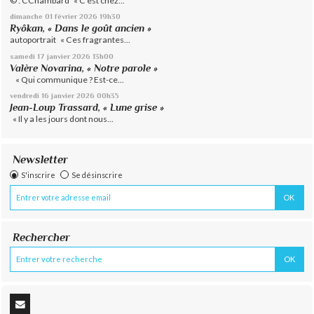
© : CChambard « C’est chez...
dimanche 01
février 2026
19h30
Ryôkan, « Dans le goût ancien »
autoportrait « Ces fragrantes...
samedi 17
janvier 2026
13h00
Valère Novarina, « Notre parole »
« Qui communique ? Est-ce...
vendredi 16
janvier 2026
00h35
Jean-Loup Trassard, « Lune grise »
« Il y a les jours dont nous...
Newsletter
S'inscrire
Se désinscrire
Rechercher