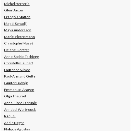
Michel Herreria
Glen Baxter
François Matton
Magdi Senadji
Maya Andersson
Marie-Pierre Mano
Christophe Massé
Hélène Gerster
Anne-Sophie Tschiegg
Christelle Faubert
Laurence Skivée
Paul-Armand Gette
Günter Ludwig
Emmanuel Aragon
Olga Theuriet
Anne-Flore Labrunie
Annabel Werbrouck
Raquel
Adèle Nègre
Philippe Agostini