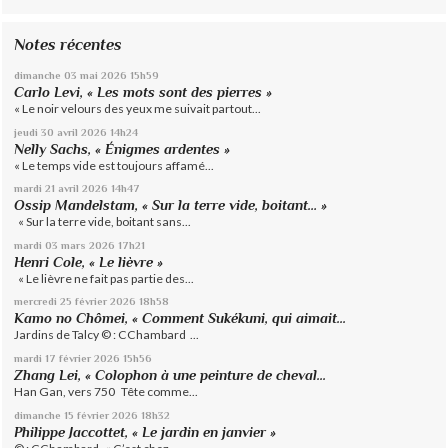
Notes récentes
dimanche 03
mai 2026
15h59
Carlo Levi, « Les mots sont des pierres »
« Le noir velours des yeux me suivait partout...
jeudi 30
avril 2026
14h24
Nelly Sachs, « Énigmes ardentes »
« Le temps vide est toujours affamé...
mardi 21
avril 2026
14h47
Ossip Mandelstam, « Sur la terre vide, boitant… »
« Sur la terre vide, boitant sans...
mardi 03
mars 2026
17h21
Henri Cole, « Le lièvre »
« Le lièvre ne fait pas partie des...
mercredi 25
février 2026
18h58
Kamo no Chômei, « Comment Sukékuni, qui aimait...
Jardins de Talcy © : CChambard ...
mardi 17
février 2026
15h56
Zhang Lei, « Colophon à une peinture de cheval...
Han Gan, vers 750 Tête comme...
dimanche 15
février 2026
18h32
Philippe Jaccottet, « Le jardin en janvier »