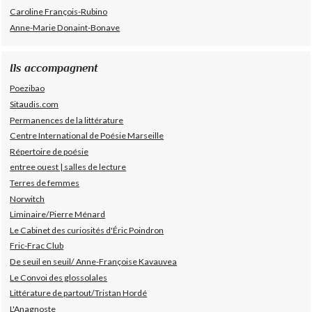
Caroline François-Rubino
Anne-Marie Donaint-Bonave
Ils accompagnent
Poezibao
Sitaudis.com
Permanences de la littérature
Centre International de Poésie Marseille
Répertoire de poésie
entree ouest | salles de lecture
Terres de femmes
Norwitch
Liminaire/Pierre Ménard
Le Cabinet des curiosités d'Éric Poindron
Fric-Frac Club
De seuil en seuil/ Anne-Françoise Kavauvea
Le Convoi des glossolales
Littérature de partout/Tristan Hordé
L'Anagnoste