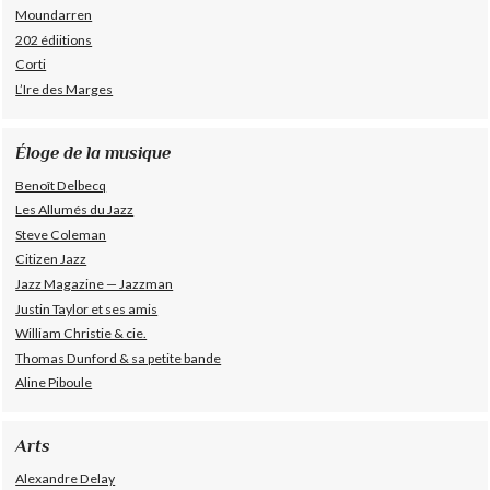
Moundarren
202 édiitions
Corti
L’Ire des Marges
Éloge de la musique
Benoît Delbecq
Les Allumés du Jazz
Steve Coleman
Citizen Jazz
Jazz Magazine — Jazzman
Justin Taylor et ses amis
William Christie & cie.
Thomas Dunford & sa petite bande
Aline Piboule
Arts
Alexandre Delay