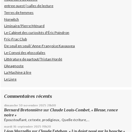
entree ouest | salles de lecture
Terres de femmes
Norwitch
Liminaire/Pierre Ménard
Le Cabinet des curiosités d'Éric Poindron
Fric-Frac Club
De seuil en seuil/ Anne-Françoise Kavauvea
Le Convoi des glossolales
Littérature de partout/Tristan Hordé
L'Anagnoste
La Machine à lire
Le Livre
Commentaires récents
dimanche 30
novembre 2025
21h00
Bernard Bretonnière
sur
Claude Louis-Combet, « Blesse, ronce
noire »
Époustouflant, ce texte, prodigieux,. Quelle écriture,...
mardi 16
septembre 2025
19h20
Léon Mazzella
sur
Claude Esteban, « Un doigt posé sur la bouche »