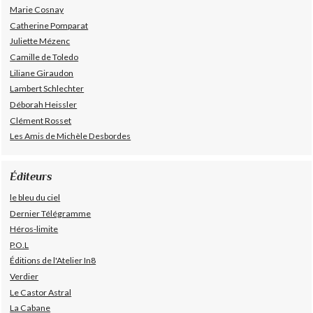
Marie Cosnay
Catherine Pomparat
Juliette Mézenc
Camille de Toledo
Liliane Giraudon
Lambert Schlechter
Déborah Heissler
Clément Rosset
Les Amis de Michèle Desbordes
Éditeurs
le bleu du ciel
Dernier Télégramme
Héros-limite
P.O.L
Éditions de l'Atelier In8
Verdier
Le Castor Astral
La Cabane