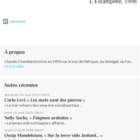
L’Escampette, 1998
IMPRIMER
À propos
Claude Chambard est né en 1950 sur le nez de l’Afrique, au Sénégal, où l’on...
Lire la suite
Notes récentes
dimanche 03
mai 2026
15h59
Carlo Levi, « Les mots sont des pierres »
« Le noir velours des yeux me suivait partout...
jeudi 30
avril 2026
14h24
Nelly Sachs, « Énigmes ardentes »
« Le temps vide est toujours affamé...
mardi 21
avril 2026
14h47
Ossip Mandelstam, « Sur la terre vide, boitant… »