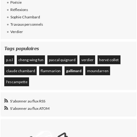
Poésie
Réflexions
Sophie Chambard
Travaux personnels
Verdier
Tags populaires
p.o.l
cheng wing fun
pascal quignard
verdier
hervé collet
claude chambard
flammarion
gallimard
moundarren
l'escampette
S'abonner au flux RSS
S'abonner au flux ATOM