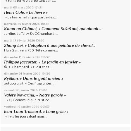
« Sur la terre vide, boitant sans...
mardi 03
mars 2026
17h21
Henri Cole, « Le lièvre »
« Le lièvre ne fait pas partie des...
mercredi 25
février 2026
18h58
Kamo no Chômei, « Comment Sukékuni, qui aimait...
Jardins de Talcy © : CChambard ...
mardi 17
février 2026
15h56
Zhang Lei, « Colophon à une peinture de cheval...
Han Gan, vers 750 Tête comme...
dimanche 15
février 2026
18h32
Philippe Jaccottet, « Le jardin en janvier »
© : CChambard « C’est chez...
dimanche 01
février 2026
19h30
Ryôkan, « Dans le goût ancien »
autoportrait « Ces fragrantes...
samedi 17
janvier 2026
13h00
Valère Novarina, « Notre parole »
« Qui communique ? Est-ce...
vendredi 16
janvier 2026
00h35
Jean-Loup Trassard, « Lune grise »
« Il y a les jours dont nous...