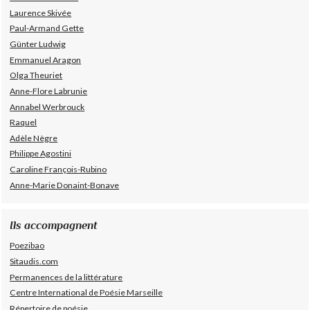
Laurence Skivée
Paul-Armand Gette
Günter Ludwig
Emmanuel Aragon
Olga Theuriet
Anne-Flore Labrunie
Annabel Werbrouck
Raquel
Adèle Nègre
Philippe Agostini
Caroline François-Rubino
Anne-Marie Donaint-Bonave
Ils accompagnent
Poezibao
Sitaudis.com
Permanences de la littérature
Centre International de Poésie Marseille
Répertoire de poésie