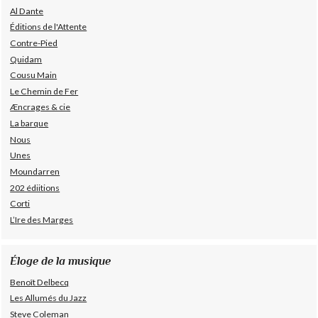
Al Dante
Éditions de l'Attente
Contre-Pied
Quidam
Cousu Main
Le Chemin de Fer
Æncrages & cie
La barque
Nous
Unes
Moundarren
202 édiitions
Corti
L’Ire des Marges
Éloge de la musique
Benoît Delbecq
Les Allumés du Jazz
Steve Coleman