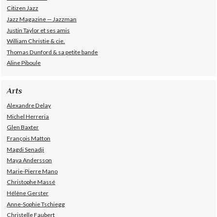
Citizen Jazz
Jazz Magazine — Jazzman
Justin Taylor et ses amis
William Christie & cie.
Thomas Dunford & sa petite bande
Aline Piboule
Arts
Alexandre Delay
Michel Herreria
Glen Baxter
François Matton
Magdi Senadji
Maya Andersson
Marie-Pierre Mano
Christophe Massé
Hélène Gerster
Anne-Sophie Tschiegg
Christelle Faubert