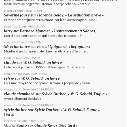
Beau texte du regretté Esteban (dont je relis souvent "Le...
mardi 01
juillet 2025
17h04
Séverine Jouve
sur
Florence Delay, « La séduction brève »
Profondément juste et touchant, car bien davantage qu'une...
dimanche 22
juin 2025
22h35
latry
sur
Bernard Manciet, « L’enterrement à Sabres,...
Merci pour cette citation qui donne des frissons... En...
mercredi 23
avril 2025
17h38
Séverine Jouve
sur
Pascal Quignard, « Refugium »
Monter dans la mansarde blanche, étroite, suffisante...
lundi 03
mars 2025
15h52
claude
sur
W. G. Sebald, un lièvre
Le livre est publié en 1995 en Allemagne. Quatre ans...
dimanche 02
mars 2025
19h22
sylvie
sur
W. G. Sebald, un lièvre
Il y a une croyance dont parle Browne à propos de voir un...
dimanche 22
décembre 2024
18h53
claude chambard
sur
Sylvie Durbec, « W. G. Sebald, Fugue »
Avec tellement de plaisir…
dimanche 22
décembre 2024
18h49
sylvie durbec
sur
Sylvie Durbec, « W. G. Sebald, Fugue »
Merci!
mercredi 31
juillet 2024
19h16
Michel Santo
sur
Claude Roy, « Déjà tard »