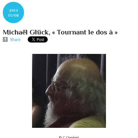
2014
13/08
Michaël Glück, « Tournant le dos à »
Share
© : C. Chambard