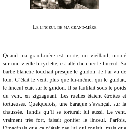
Le linceul de ma grand-mère
Quand ma grand-mère est morte, un vieillard, monté
sur une vieille bicyclette, est allé chercher le linceul. Sa
barbe blanche touchait presque le guidon. Je l’ai vu de
loin. C’était le vent, plus que lui-même, qui le guidait,
le linceul était sur le guidon. Il sa fauﬁlait sous le poids
du vent, en zigzaguant. Les ruelles étaient étroites et
tortueuses. Quelquefois, une baraque s’avançait sur la
chaussée. Tandis qu’il se torturait lui aussi. Le vent,
vraiment très fort, faisait gonﬂer le linceul. Parfois,
j’imaginais que ce n’était pas lui qui roulait, mais que