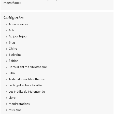
Magnifique !
Catégories
Anniversaires
Arts
Au jour le jour
Blog
Chine
Écrivains
Édition
En fouillant ma bibliothèque
Film
Je déballe ma bibliothèque
Le Singulier Imprévisible
Les Inédits du Malentendu
Livre
Manifestations
Musique