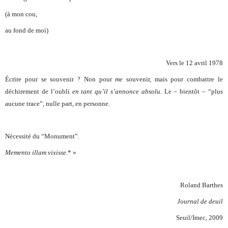
(à mon cou,
au fond de moi)
Vers le 12 avril 1978
Écrire pour se souvenir ? Non pour
me
souvenir, mais pour combattre le
déchirement de l’oubli
en tant qu’il s’annonce absolu
. Le – bientôt – “plus
aucune trace”, nulle part, en personne.
Nécessité du “Monument”.
Memento illam vixisse.
* »
Roland Barthes
Journal de deuil
Seuil/Imec, 2009