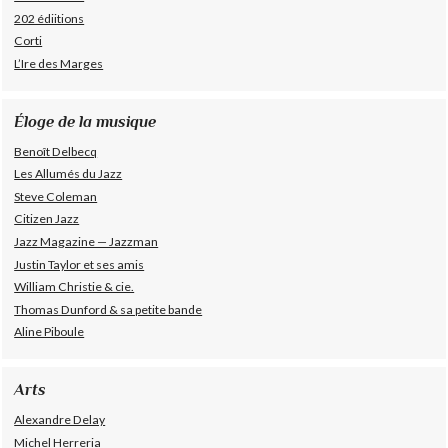
202 édiitions
Corti
L’Ire des Marges
Éloge de la musique
Benoît Delbecq
Les Allumés du Jazz
Steve Coleman
Citizen Jazz
Jazz Magazine — Jazzman
Justin Taylor et ses amis
William Christie & cie.
Thomas Dunford & sa petite bande
Aline Piboule
Arts
Alexandre Delay
Michel Herreria