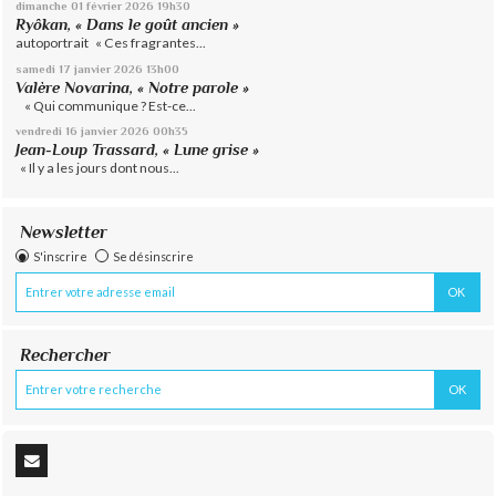
dimanche 01
février 2026
19h30
Ryôkan, « Dans le goût ancien »
autoportrait « Ces fragrantes...
samedi 17
janvier 2026
13h00
Valère Novarina, « Notre parole »
« Qui communique ? Est-ce...
vendredi 16
janvier 2026
00h35
Jean-Loup Trassard, « Lune grise »
« Il y a les jours dont nous...
Newsletter
S'inscrire
Se désinscrire
Rechercher