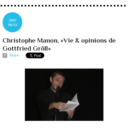
2017
18/12
Christophe Manon, «Vie & opinions de
Gottfried Gröll»
Share