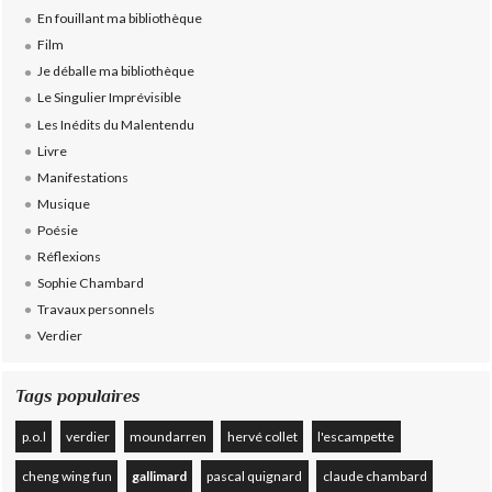
En fouillant ma bibliothèque
Film
Je déballe ma bibliothèque
Le Singulier Imprévisible
Les Inédits du Malentendu
Livre
Manifestations
Musique
Poésie
Réflexions
Sophie Chambard
Travaux personnels
Verdier
Tags populaires
p.o.l
verdier
moundarren
hervé collet
l'escampette
cheng wing fun
gallimard
pascal quignard
claude chambard