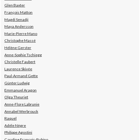
Glen Baxter
François Matton
Magdi Senadji
Maya Andersson
Marie-Pierre Mano
Christophe Massé
Hélène Gerster
Anne-Sophie Tschiegg
Christelle Faubert
Laurence Skivée
Paul-Armand Gette
Günter Ludwig
Emmanuel Aragon
Olga Theuriet
Anne-Flore Labrunie
Annabel Werbrouck
Raquel
Adèle Nègre
Philippe Agostini
Caroline François-Rubino