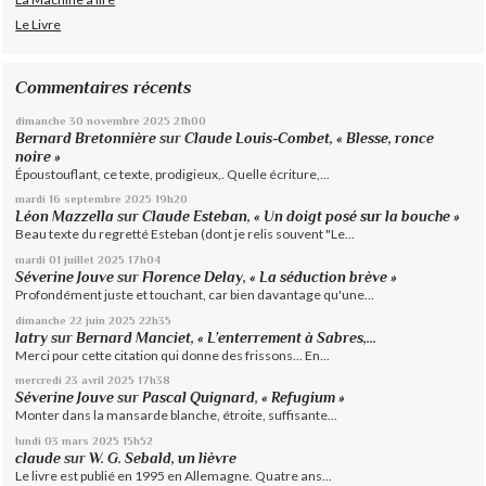
Le Livre
Commentaires récents
dimanche 30
novembre 2025
21h00
Bernard Bretonnière
sur
Claude Louis-Combet, « Blesse, ronce
noire »
Époustouflant, ce texte, prodigieux,. Quelle écriture,...
mardi 16
septembre 2025
19h20
Léon Mazzella
sur
Claude Esteban, « Un doigt posé sur la bouche »
Beau texte du regretté Esteban (dont je relis souvent "Le...
mardi 01
juillet 2025
17h04
Séverine Jouve
sur
Florence Delay, « La séduction brève »
Profondément juste et touchant, car bien davantage qu'une...
dimanche 22
juin 2025
22h35
latry
sur
Bernard Manciet, « L’enterrement à Sabres,...
Merci pour cette citation qui donne des frissons... En...
mercredi 23
avril 2025
17h38
Séverine Jouve
sur
Pascal Quignard, « Refugium »
Monter dans la mansarde blanche, étroite, suffisante...
lundi 03
mars 2025
15h52
claude
sur
W. G. Sebald, un lièvre
Le livre est publié en 1995 en Allemagne. Quatre ans...