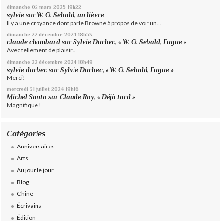
dimanche 02
mars 2025
19h22
sylvie
sur
W. G. Sebald, un lièvre
Il y a une croyance dont parle Browne à propos de voir un...
dimanche 22
décembre 2024
18h53
claude chambard
sur
Sylvie Durbec, « W. G. Sebald, Fugue »
Avec tellement de plaisir…
dimanche 22
décembre 2024
18h49
sylvie durbec
sur
Sylvie Durbec, « W. G. Sebald, Fugue »
Merci!
mercredi 31
juillet 2024
19h16
Michel Santo
sur
Claude Roy, « Déjà tard »
Magnifique !
Catégories
Anniversaires
Arts
Au jour le jour
Blog
Chine
Écrivains
Édition