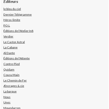
Éditeurs
le bleu du ciel
Dernier Télégramme
Héros-limite
P.O.L
Éditions de l'Atelier In8
Verdier
Le Castor Astral
La Cabane
Al Dante
Éditions de l'Attente
Contre-Pied
Quidam
Cousu Main
Le Chemin de Fer
Æncrages & cie
La barque
Nous
Unes
Moundarren