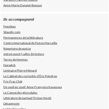
Anne-Marie Donaint-Bonave
Ils accompagnent
Poezibao
Sitaudis.com
Permanences de la littérature
Centre International de Poésie Marseille
Répertoire de poésie
entree ouest | salles de lecture
Terres de femmes
Norwitch
Liminaire/Pierre Ménard
Le Cabinet des curiosités d'Éric Poindron
Fric-Frac Club
De seuil en seuil/ Anne-Françoise Kavauvea
Le Convoi des glossolales
Littérature de partout/Tristan Hordé
L'Anagnoste
La Machine à lire