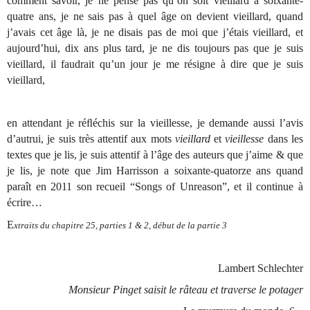
comment savoir, je ne pense pas qu’on soit vieillard à soixante-
quatre ans, je ne sais pas à quel âge on devient vieillard, quand
j’avais cet âge là, je ne disais pas de moi que j’étais vieillard, et
aujourd’hui, dix ans plus tard, je ne dis toujours pas que je suis
vieillard, il faudrait qu’un jour je me résigne à dire que je suis
vieillard,
en attendant je réﬂéchis sur la vieillesse, je demande aussi l’avis
d’autrui, je suis très attentif aux mots
vieillard
et
vieillesse
dans les
textes que je lis, je suis attentif à l’âge des auteurs que j’aime & que
je lis, je note que Jim Harrisson a soixante-quatorze ans quand
paraît en 2011 son recueil “Songs of Unreason”, et il continue à
écrire…
E
xtraits du chapitre 25, parties 1 & 2, début de la partie 3
Lambert Schlechter
Monsieur Pinget saisit le râteau et traverse le potager