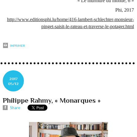
« Le murmure du monde, 6 »
Phi, 2017
http://www.editionsphi.lu/home/416-lambert-schlechter-monsieur-
pinget-saisit-le-rateau-et-traverse-le-potager.html
IMPRIMER
2017
05/12
Philippe Rahmy, « Monarques »
Share