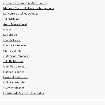
Ce métier de dormir/Marc Pautrel
Maurice Blanchot et ses contemporains
Les cours de Gilles Deleuze
Julien Blaine
Anne-Marie Garat
Claro
Lucien Suel
Claude Favre
Denis Montebello
Marie Cosnay
Catherine Pomparat
Juliette Mézenc
Camille de Toledo
Liliane Giraudon
Lambert Schlechter
Déborah Heissler
Clément Rosset
Les Amis de Michèle Desbordes