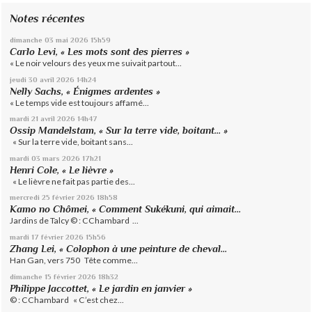
Notes récentes
dimanche 03
mai 2026
15h59
Carlo Levi, « Les mots sont des pierres »
« Le noir velours des yeux me suivait partout...
jeudi 30
avril 2026
14h24
Nelly Sachs, « Énigmes ardentes »
« Le temps vide est toujours affamé...
mardi 21
avril 2026
14h47
Ossip Mandelstam, « Sur la terre vide, boitant… »
« Sur la terre vide, boitant sans...
mardi 03
mars 2026
17h21
Henri Cole, « Le lièvre »
« Le lièvre ne fait pas partie des...
mercredi 25
février 2026
18h58
Kamo no Chômei, « Comment Sukékuni, qui aimait...
Jardins de Talcy © : CChambard ...
mardi 17
février 2026
15h56
Zhang Lei, « Colophon à une peinture de cheval...
Han Gan, vers 750 Tête comme...
dimanche 15
février 2026
18h32
Philippe Jaccottet, « Le jardin en janvier »
© : CChambard « C’est chez...