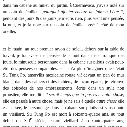
dans ma cabane au milieu du jardin, à Cuernavaca, j’avais noté sur
un coin de feuillet :
pourquoi ajouter encore du faire à l’être ?,
pendant des jours & des jours je n’écris rien, puis vient une pensée,
la nuit, et je la note sur un coin de feuillet posé à côté de mon
oreiller,
et le matin, au tout premier rayon de soleil, dehors sur la table de
travail, je transvase ma pensée de la nuit dans ma chronique des
jours, le minuscule personnage dans la cabane sur pilotis avait peut-
être des pensées comparables, et il m’a plu d’imaginer que c’était
Su Tung Po, amaryllis mexicaine rouge vif devant un pan de mur
blanc, dans des cahiers et des ﬁchiers, de façon éparse, je retrouve
des épisodes de nos embrassements, écrits dans un style non
proustien, elle me dit :
il serait temps que tu passes à autre chose
,
elle est passée à autre chose, mais je ne sais à quelle
autre chose
elle
est passée, le personnage dans la cabane sur pilotis est sans doute
un vieillard, Su Tung Po est mort à soixante-quatre ans, au tout
e
début du XII
siècle, est-on vieillard à soixante-quatre ans,