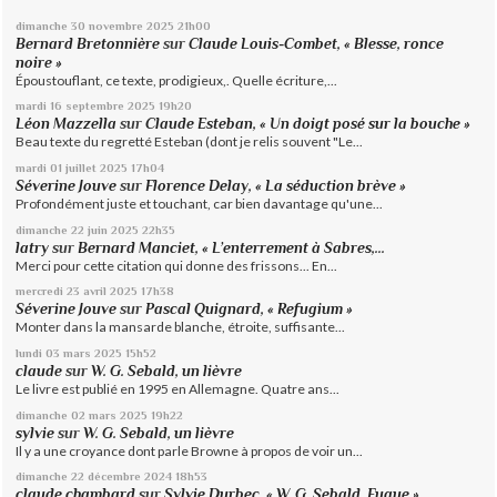
dimanche 30
novembre 2025
21h00
Bernard Bretonnière
sur
Claude Louis-Combet, « Blesse, ronce
noire »
Époustouflant, ce texte, prodigieux,. Quelle écriture,...
mardi 16
septembre 2025
19h20
Léon Mazzella
sur
Claude Esteban, « Un doigt posé sur la bouche »
Beau texte du regretté Esteban (dont je relis souvent "Le...
mardi 01
juillet 2025
17h04
Séverine Jouve
sur
Florence Delay, « La séduction brève »
Profondément juste et touchant, car bien davantage qu'une...
dimanche 22
juin 2025
22h35
latry
sur
Bernard Manciet, « L’enterrement à Sabres,...
Merci pour cette citation qui donne des frissons... En...
mercredi 23
avril 2025
17h38
Séverine Jouve
sur
Pascal Quignard, « Refugium »
Monter dans la mansarde blanche, étroite, suffisante...
lundi 03
mars 2025
15h52
claude
sur
W. G. Sebald, un lièvre
Le livre est publié en 1995 en Allemagne. Quatre ans...
dimanche 02
mars 2025
19h22
sylvie
sur
W. G. Sebald, un lièvre
Il y a une croyance dont parle Browne à propos de voir un...
dimanche 22
décembre 2024
18h53
claude chambard
sur
Sylvie Durbec, « W. G. Sebald, Fugue »