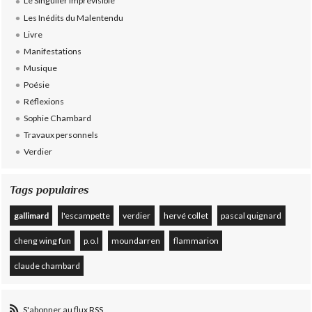
Le Singulier Imprévisible
Les Inédits du Malentendu
Livre
Manifestations
Musique
Poésie
Réflexions
Sophie Chambard
Travaux personnels
Verdier
Tags populaires
gallimard
l'escampette
verdier
hervé collet
pascal quignard
cheng wing fun
p.o.l
moundarren
flammarion
claude chambard
S'abonner au flux RSS