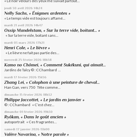
« Le noir velours des yeux me suivait partout...
jeudi 30
avril 2026
14h24
Nelly Sachs, « Énigmes ardentes »
« Le temps vide est toujours affamé...
mardi 21
avril 2026
14h47
Ossip Mandelstam, « Sur la terre vide, boitant… »
« Sur la terre vide, boitant sans...
mardi 03
mars 2026
17h21
Henri Cole, « Le lièvre »
« Le lièvre ne fait pas partie des...
mercredi 25
février 2026
18h58
Kamo no Chômei, « Comment Sukékuni, qui aimait...
Jardins de Talcy © : CChambard ...
mardi 17
février 2026
15h56
Zhang Lei, « Colophon à une peinture de cheval...
Han Gan, vers 750 Tête comme...
dimanche 15
février 2026
18h32
Philippe Jaccottet, « Le jardin en janvier »
© : CChambard « C’est chez...
dimanche 01
février 2026
19h30
Ryôkan, « Dans le goût ancien »
autoportrait « Ces fragrantes...
samedi 17
janvier 2026
13h00
Valère Novarina, « Notre parole »