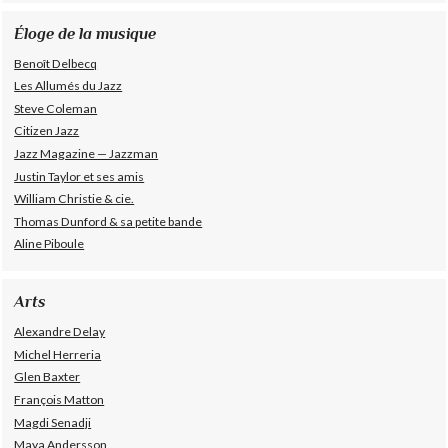
Éloge de la musique
Benoît Delbecq
Les Allumés du Jazz
Steve Coleman
Citizen Jazz
Jazz Magazine — Jazzman
Justin Taylor et ses amis
William Christie & cie.
Thomas Dunford & sa petite bande
Aline Piboule
Arts
Alexandre Delay
Michel Herreria
Glen Baxter
François Matton
Magdi Senadji
Maya Andersson