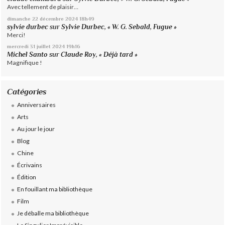
Avec tellement de plaisir…
dimanche 22
décembre 2024
18h49
sylvie durbec
sur
Sylvie Durbec, « W. G. Sebald, Fugue »
Merci!
mercredi 31
juillet 2024
19h16
Michel Santo
sur
Claude Roy, « Déjà tard »
Magnifique !
Catégories
Anniversaires
Arts
Au jour le jour
Blog
Chine
Écrivains
Édition
En fouillant ma bibliothèque
Film
Je déballe ma bibliothèque