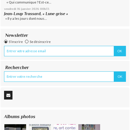
« Qui communique ? Est-ce...
vendredi 16
janvier 2026
00h35
Jean-Loup Trassard, « Lune grise »
« Il y a les jours dont nous...
Newsletter
S'inscrire
Se désinscrire
Rechercher
Albums photos