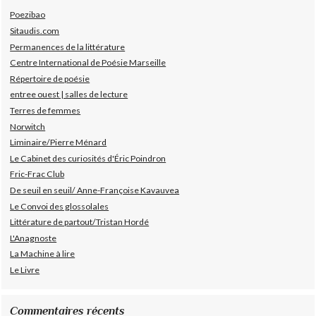
Poezibao
Sitaudis.com
Permanences de la littérature
Centre International de Poésie Marseille
Répertoire de poésie
entree ouest | salles de lecture
Terres de femmes
Norwitch
Liminaire/Pierre Ménard
Le Cabinet des curiosités d'Éric Poindron
Fric-Frac Club
De seuil en seuil/ Anne-Françoise Kavauvea
Le Convoi des glossolales
Littérature de partout/Tristan Hordé
L'Anagnoste
La Machine à lire
Le Livre
Commentaires récents