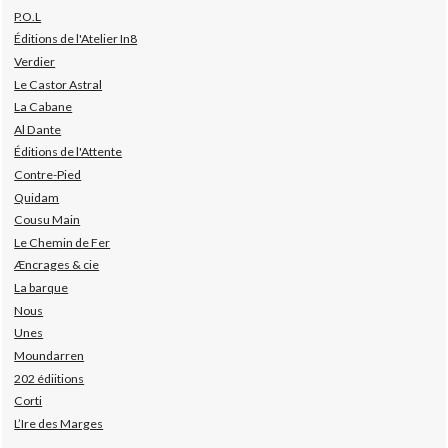
P.O.L
Éditions de l'Atelier In8
Verdier
Le Castor Astral
La Cabane
Al Dante
Éditions de l'Attente
Contre-Pied
Quidam
Cousu Main
Le Chemin de Fer
Æncrages & cie
La barque
Nous
Unes
Moundarren
202 édiitions
Corti
L’Ire des Marges