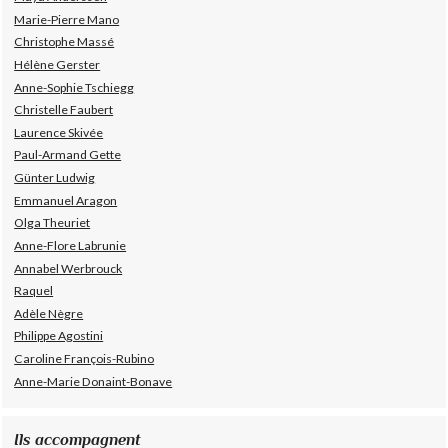
Marie-Pierre Mano
Christophe Massé
Hélène Gerster
Anne-Sophie Tschiegg
Christelle Faubert
Laurence Skivée
Paul-Armand Gette
Günter Ludwig
Emmanuel Aragon
Olga Theuriet
Anne-Flore Labrunie
Annabel Werbrouck
Raquel
Adèle Nègre
Philippe Agostini
Caroline François-Rubino
Anne-Marie Donaint-Bonave
Ils accompagnent