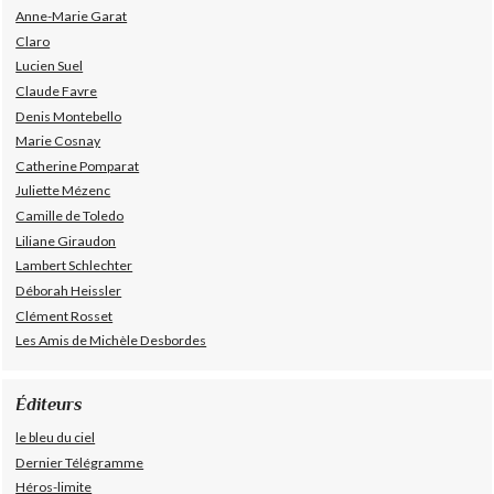
Anne-Marie Garat
Claro
Lucien Suel
Claude Favre
Denis Montebello
Marie Cosnay
Catherine Pomparat
Juliette Mézenc
Camille de Toledo
Liliane Giraudon
Lambert Schlechter
Déborah Heissler
Clément Rosset
Les Amis de Michèle Desbordes
Éditeurs
le bleu du ciel
Dernier Télégramme
Héros-limite