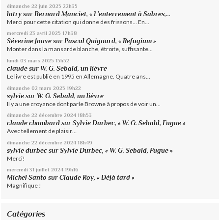
dimanche 22
juin 2025
22h35
latry
sur
Bernard Manciet, « L’enterrement à Sabres,...
Merci pour cette citation qui donne des frissons... En...
mercredi 23
avril 2025
17h38
Séverine Jouve
sur
Pascal Quignard, « Refugium »
Monter dans la mansarde blanche, étroite, suffisante...
lundi 03
mars 2025
15h52
claude
sur
W. G. Sebald, un lièvre
Le livre est publié en 1995 en Allemagne. Quatre ans...
dimanche 02
mars 2025
19h22
sylvie
sur
W. G. Sebald, un lièvre
Il y a une croyance dont parle Browne à propos de voir un...
dimanche 22
décembre 2024
18h53
claude chambard
sur
Sylvie Durbec, « W. G. Sebald, Fugue »
Avec tellement de plaisir…
dimanche 22
décembre 2024
18h49
sylvie durbec
sur
Sylvie Durbec, « W. G. Sebald, Fugue »
Merci!
mercredi 31
juillet 2024
19h16
Michel Santo
sur
Claude Roy, « Déjà tard »
Magnifique !
Catégories