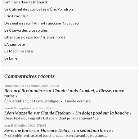
Liminaire/Pierre Ménard
Le Cabinet des curiosités d'Éric Poindron
Fric-Frac Club
De seuil en seuil/ Anne-Françoise Kavauvea
Le Convoi des glossolales
Littérature de partout/Tristan Hordé
L'Anagnoste
La Machine à lire
Le Livre
Commentaires récents
dimanche 30
novembre 2025
21h00
Bernard Bretonnière
sur
Claude Louis-Combet, « Blesse, ronce
noire »
Époustouflant, ce texte, prodigieux,. Quelle écriture,...
mardi 16
septembre 2025
19h20
Léon Mazzella
sur
Claude Esteban, « Un doigt posé sur la bouche »
Beau texte du regretté Esteban (dont je relis souvent "Le...
mardi 01
juillet 2025
17h04
Séverine Jouve
sur
Florence Delay, « La séduction brève »
Profondément juste et touchant, car bien davantage qu'une...