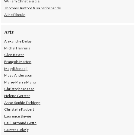
William Christie & cie.
Thomas Dunford & sa petite bande
Aline Piboule
Arts
Alexandre Delay
Michel Herreria
Glen Baxter
François Matton
Magdi Senadji
Maya Andersson
Marie-Pierre Mano
Christophe Massé
Hélène Gerster
Anne-Sophie Tschiegg
Christelle Faubert
Laurence Skivée
Paul-Armand Gette
Günter Ludwig