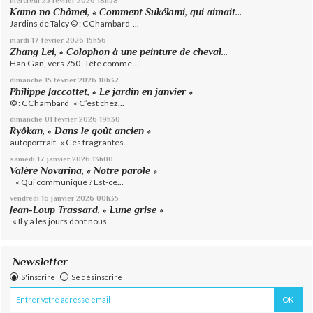
mercredi 25
février 2026
18h58
Kamo no Chômei, « Comment Sukékuni, qui aimait...
Jardins de Talcy © : CChambard ...
mardi 17
février 2026
15h56
Zhang Lei, « Colophon à une peinture de cheval...
Han Gan, vers 750 Tête comme...
dimanche 15
février 2026
18h32
Philippe Jaccottet, « Le jardin en janvier »
© : CChambard « C’est chez...
dimanche 01
février 2026
19h30
Ryôkan, « Dans le goût ancien »
autoportrait « Ces fragrantes...
samedi 17
janvier 2026
13h00
Valère Novarina, « Notre parole »
« Qui communique ? Est-ce...
vendredi 16
janvier 2026
00h35
Jean-Loup Trassard, « Lune grise »
« Il y a les jours dont nous...
Newsletter
S'inscrire
Se désinscrire