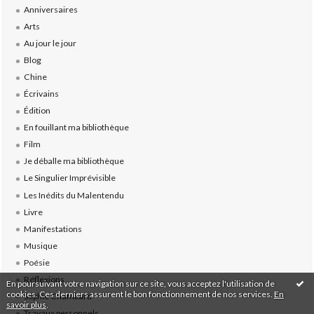
Anniversaires
Arts
Au jour le jour
Blog
Chine
Écrivains
Édition
En fouillant ma bibliothèque
Film
Je déballe ma bibliothèque
Le Singulier Imprévisible
Les Inédits du Malentendu
Livre
Manifestations
Musique
Poésie
Réflexions
En poursuivant votre navigation sur ce site, vous acceptez l'utilisation de
cookies. Ces derniers assurent le bon fonctionnement de nos services.
En
Sophie Chambard
savoir plus
.
Travaux personnels