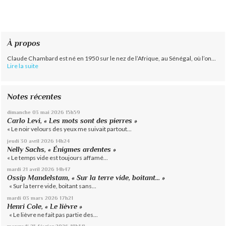
À propos
Claude Chambard est né en 1950 sur le nez de l’Afrique, au Sénégal, où l’on...
Lire la suite
Notes récentes
dimanche 03
mai 2026
15h59
Carlo Levi, « Les mots sont des pierres »
« Le noir velours des yeux me suivait partout...
jeudi 30
avril 2026
14h24
Nelly Sachs, « Énigmes ardentes »
« Le temps vide est toujours affamé...
mardi 21
avril 2026
14h47
Ossip Mandelstam, « Sur la terre vide, boitant… »
« Sur la terre vide, boitant sans...
mardi 03
mars 2026
17h21
Henri Cole, « Le lièvre »
« Le lièvre ne fait pas partie des...