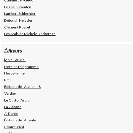
Camille de Toledo
Liliane Giraudon
Lambert Schlechter
Déborah Heissler
Clément Rosset
Les Amis de Michèle Desbordes
Éditeurs
le bleu du ciel
Dernier Télégramme
Héros-limite
P.O.L
Éditions de l'Atelier In8
Verdier
Le Castor Astral
La Cabane
Al Dante
Éditions de l'Attente
Contre-Pied