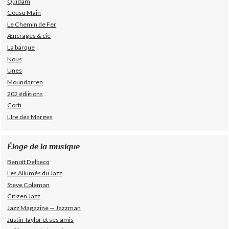
Quidam
Cousu Main
Le Chemin de Fer
Æncrages & cie
La barque
Nous
Unes
Moundarren
202 édiitions
Corti
L’Ire des Marges
Éloge de la musique
Benoît Delbecq
Les Allumés du Jazz
Steve Coleman
Citizen Jazz
Jazz Magazine — Jazzman
Justin Taylor et ses amis