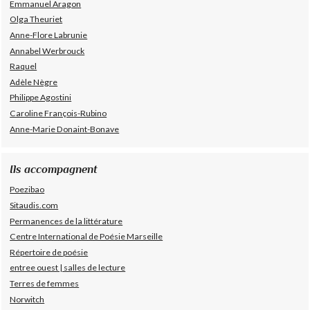
Emmanuel Aragon
Olga Theuriet
Anne-Flore Labrunie
Annabel Werbrouck
Raquel
Adèle Nègre
Philippe Agostini
Caroline François-Rubino
Anne-Marie Donaint-Bonave
Ils accompagnent
Poezibao
Sitaudis.com
Permanences de la littérature
Centre International de Poésie Marseille
Répertoire de poésie
entree ouest | salles de lecture
Terres de femmes
Norwitch