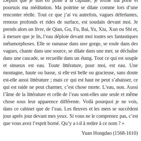
Depuis que je suis en poste à la capitale, je ferme ma porte et
poursuis ma méditation. Ma poitrine se dilate comme lors d’une
rencontre réelle. Tout ce que j’ai vu autrefois, vagues déferlantes,
remous profonds et rides de surface, est soudain devant moi. Je
prends alors un livre, de Qian, Gu, Fu, Bai, Yu, Xiu, Xun ou Shi et,
à mesure que je lis, l’eau déploie devant moi toutes ses fantastiques
métamorphoses. Elle se ramasse dans une gorge, se roule dans des
vagues, chante dans une source, se dilate dans une mer, se déchaîne
dans une cascade, se recueille dans un étang. Tout ce qui est souple
et sinueux est eau. Toute littérature, pour moi, est eau. Une
montagne, haute ou basse, si elle est belle ou gracieuse, sans doute
est-elle aussi littérature ; mais ce qui est haut ne peut s’abaisser, ce
qui est raide ne peut charmer, c’est chose morte. L’eau, non. Aussi
l’âme de la littérature et celle de l’eau sont-elles une seule et même
chose sous leur apparence différente. Voilà pourquoi je ne vois,
dans ce cabinet que de l’eau. Les ﬂeuves et les mers se succèdent
jour après jour devant mes yeux. Si vous ne le comprenez pas, c’est
que vous avez l’esprit borné. Qu’y a t-il à redire à ce nom ? »
Yuan Hongdao (1568-1610)