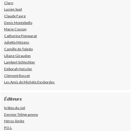
Claro
Lucien Suel
Claude Favre
Denis Montebello
Marie Cosnay
Catherine Pomparat
Juliette Mézenc
Camille de Toledo
Liliane Giraudon
Lambert Schlechter
Déborah Heissler
Clément Rosset
Les Amis de Michèle Desbordes
Éditeurs
le bleu du ciel
Dernier Télégramme
Héros-limite
P.O.L