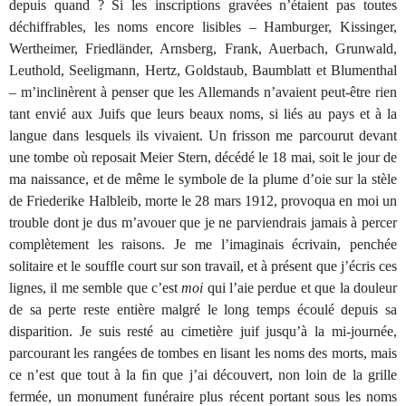
depuis quand ? Si les inscriptions gravées n’étaient pas toutes
déchiffrables, les noms encore lisibles – Hamburger, Kissinger,
Wertheimer, Friedländer, Arnsberg, Frank, Auerbach, Grunwald,
Leuthold, Seeligmann, Hertz, Goldstaub, Baumblatt et Blumenthal
– m’inclinèrent à penser que les Allemands n’avaient peut-être rien
tant envié aux Juifs que leurs beaux noms, si liés au pays et à la
langue dans lesquels ils vivaient. Un frisson me parcourut devant
une tombe où reposait Meier Stern, décédé le 18 mai, soit le jour de
ma naissance, et de même le symbole de la plume d’oie sur la stèle
de Friederike Halbleib, morte le 28 mars 1912, provoqua en moi un
trouble dont je dus m’avouer que je ne parviendrais jamais à percer
complètement les raisons. Je me l’imaginais écrivain, penchée
solitaire et le soufﬂe court sur son travail, et à présent que j’écris ces
lignes, il me semble que c’est
moi
qui l’aie perdue et que la douleur
de sa perte reste entière malgré le long temps écoulé depuis sa
disparition. Je suis resté au cimetière juif jusqu’à la mi-journée,
parcourant les rangées de tombes en lisant les noms des morts, mais
ce n’est que tout à la ﬁn que j’ai découvert, non loin de la grille
fermée, un monument funéraire plus récent portant sous les noms