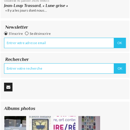
vendredi 16
janvier 2026
00h35
Jean-Loup Trassard, « Lune grise »
« Il y a les jours dont nous...
Newsletter
S'inscrire
Se désinscrire
Rechercher
Albums photos