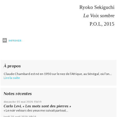
Ryoko Sekiguchi
La Voix sombre
P.O.L, 2015
IMPRIMER
À propos
Claude Chambard est né en 1950 sur le nez de l’Afrique, au Sénégal, où l’on...
Lire la suite
Notes récentes
dimanche 03
mai 2026
15h59
Carlo Levi, « Les mots sont des pierres »
« Le noir velours des yeux me suivait partout...
jeudi 30
avril 2026
14h24