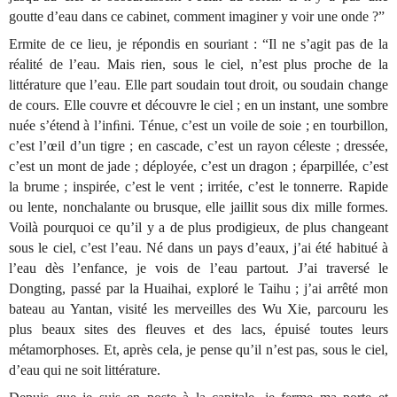
goutte d’eau dans ce cabinet, comment imaginer y voir une onde ?”
Ermite de ce lieu, je répondis en souriant : “Il ne s’agit pas de la
réalité de l’eau. Mais rien, sous le ciel, n’est plus proche de la
littérature que l’eau. Elle part soudain tout droit, ou soudain change
de cours. Elle couvre et découvre le ciel ; en un instant, une sombre
nuée s’étend à l’inﬁni. Ténue, c’est un voile de soie ; en tourbillon,
c’est l’œil d’un tigre ; en cascade, c’est un rayon céleste ; dressée,
c’est un mont de jade ; déployée, c’est un dragon ; éparpillée, c’est
la brume ; inspirée, c’est le vent ; irritée, c’est le tonnerre. Rapide
ou lente, nonchalante ou brusque, elle jaillit sous dix mille formes.
Voilà pourquoi ce qu’il y a de plus prodigieux, de plus changeant
sous le ciel, c’est l’eau. Né dans un pays d’eaux, j’ai été habitué à
l’eau dès l’enfance, je vois de l’eau partout. J’ai traversé le
Dongting, passé par la Huaihai, exploré le Taihu ; j’ai arrêté mon
bateau au Yantan, visité les merveilles des Wu Xie, parcouru les
plus beaux sites des ﬂeuves et des lacs, épuisé toutes leurs
métamorphoses. Et, après cela, je pense qu’il n’est pas, sous le ciel,
d’eau qui ne soit littérature.