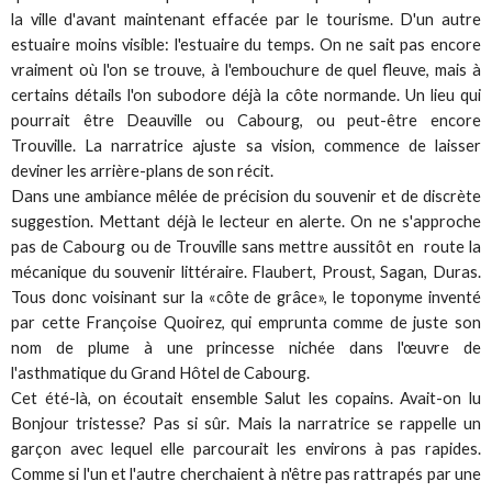
la ville d'avant maintenant effacée par le tourisme. D'un autre
estuaire moins visible: l'estuaire du temps. On ne sait pas encore
vraiment où l'on se trouve, à l'embouchure de quel fleuve, mais à
certains détails l'on subodore déjà la côte normande. Un lieu qui
pourrait être Deauville ou Cabourg, ou peut-être encore
Trouville. La narratrice ajuste sa vision, commence de laisser
deviner les arrière-plans de son récit.
Dans une ambiance mêlée de précision du souvenir et de discrète
suggestion. Mettant déjà le lecteur en alerte. On ne s'approche
pas de Cabourg ou de Trouville sans mettre aussitôt en route la
mécanique du souvenir littéraire. Flaubert, Proust, Sagan, Duras.
Tous donc voisinant sur la «côte de grâce», le toponyme inventé
par cette Françoise Quoirez, qui emprunta comme de juste son
nom de plume à une princesse nichée dans l'œuvre de
l'asthmatique du Grand Hôtel de Cabourg.
Cet été-là, on écoutait ensemble Salut les copains. Avait-on lu
Bonjour tristesse
? Pas si sûr. Mais la narratrice se rappelle un
garçon avec lequel elle parcourait les environs à pas rapides.
Comme si l'un et l'autre cherchaient à n'être pas rattrapés par une