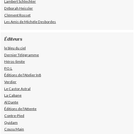
Lambert Schlechter
Déborah Heissler
Clément Rosset
Les Amis de Michèle Desbordes
Éditeurs
le bleu du ciel
Dernier Télégramme
Héros-limite
P.O.L
Éditions de l'Atelier In8
Verdier
Le Castor Astral
La Cabane
Al Dante
Éditions de l'Attente
Contre-Pied
Quidam
Cousu Main