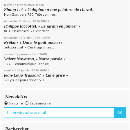
mardi 17
février 2026
15h56
Zhang Lei, « Colophon à une peinture de cheval...
Han Gan, vers 750 Tête comme...
dimanche 15
février 2026
18h32
Philippe Jaccottet, « Le jardin en janvier »
© : CChambard « C’est chez...
dimanche 01
février 2026
19h30
Ryôkan, « Dans le goût ancien »
autoportrait « Ces fragrantes...
samedi 17
janvier 2026
13h00
Valère Novarina, « Notre parole »
« Qui communique ? Est-ce...
vendredi 16
janvier 2026
00h35
Jean-Loup Trassard, « Lune grise »
« Il y a les jours dont nous...
Newsletter
S'inscrire
Se désinscrire
Rechercher