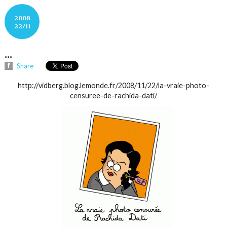
2008
22/11
...
Share
http://vidberg.blog.lemonde.fr/2008/11/22/la-vraie-photo-
censuree-de-rachida-dati/