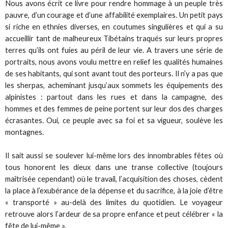
Nous avons écrit ce livre pour rendre hommage à un peuple très
pauvre, d’un courage et d’une affabilité exemplaires. Un petit pays
si riche en ethnies diverses, en coutumes singulières et qui a su
accueillir tant de malheureux Tibétains traqués sur leurs propres
terres qu’ils ont fuies au péril de leur vie. A travers une série de
portraits, nous avons voulu mettre en relief les qualités humaines
de ses habitants, qui sont avant tout des porteurs. Il n’y a pas que
les sherpas, acheminant jusqu’aux sommets les équipements des
alpinistes : partout dans les rues et dans la campagne, des
hommes et des femmes de peine portent sur leur dos des charges
écrasantes. Oui, ce peuple avec sa foi et sa vigueur, soulève les
montagnes.
Il sait aussi se soulever lui-même lors des innombrables fêtes où
tous honorent les dieux dans une transe collective (toujours
maîtrisée cependant) où le travail, l’acquisition des choses, cèdent
la place à l’exubérance de la dépense et du sacrifice, à la joie d’être
« transporté » au-delà des limites du quotidien. Le voyageur
retrouve alors l’ardeur de sa propre enfance et peut célébrer « la
fête de lui-même ».