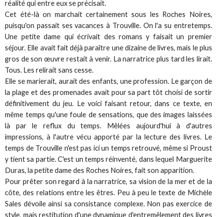
réalité qui entre eux se précisait.
Cet été-là on marchait certainement sous les Roches Noires,
puisqu'on passait ses vacances à Trouville. On l'a su entretemps.
Une petite dame qui écrivait des romans y faisait un premier
séjour. Elle avait fait déjà paraître une dizaine de livres, mais le plus
gros de son œuvre restait à venir. La narratrice plus tard les lirait.
Tous. Les relirait sans cesse.
Elle se marierait, aurait des enfants, une profession. Le garçon de
la plage et des promenades avait pour sa part tôt choisi de sortir
définitivement du jeu. Le voici faisant retour, dans ce texte, en
même temps qu'une foule de sensations, que des images laissées
là par le reflux du temps. Mêlées aujourd'hui à d'autres
impressions, à l'autre vécu apporté par la lecture des livres. Le
temps de Trouville n'est pas ici un temps retrouvé, même si Proust
y tient sa partie. C'est un temps réinventé, dans lequel Marguerite
Duras, la petite dame des Roches Noires, fait son apparition.
Pour prêter son regard à la narratrice, sa vision de la mer et de la
côte, des relations entre les êtres. Peu à peu le texte de Michèle
Sales dévoile ainsi sa consistance complexe. Non pas exercice de
style, mais restitution d'une dynamique d'entremêlement des livres