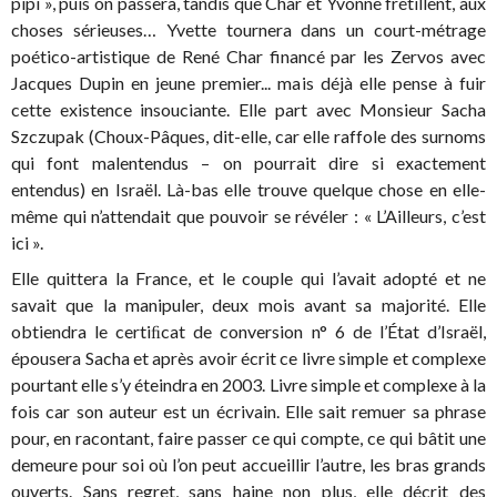
pipi », puis on passera, tandis que Char et Yvonne frétillent, aux
choses sérieuses… Yvette tournera dans un court-métrage
poético-artistique de René Char financé par les Zervos avec
Jacques Dupin en jeune premier... mais déjà elle pense à fuir
cette existence insouciante. Elle part avec Monsieur Sacha
Szczupak (Choux-Pâques, dit-elle, car elle raffole des surnoms
qui font malentendus – on pourrait dire si exactement
entendus) en Israël. Là-bas elle trouve quelque chose en elle-
même qui n’attendait que pouvoir se révéler : « L’Ailleurs, c’est
ici ».
Elle quittera la France, et le couple qui l’avait adopté et ne
savait que la manipuler, deux mois avant sa majorité. Elle
obtiendra le certiﬁcat de conversion n° 6 de l’État d’Israël,
épousera Sacha et après avoir écrit ce livre simple et complexe
pourtant elle s’y éteindra en 2003. Livre simple et complexe à la
fois car son auteur est un écrivain. Elle sait remuer sa phrase
pour, en racontant, faire passer ce qui compte, ce qui bâtit une
demeure pour soi où l’on peut accueillir l’autre, les bras grands
ouverts. Sans regret, sans haine non plus, elle décrit des