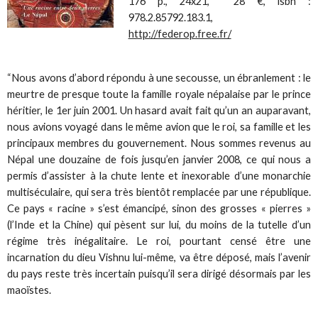
176 p., 24x21, 28 €, isbn :
978.2.85792.183.1,
http://federop.free.fr/
“Nous avons d’abord répondu à une secousse, un ébranlement : le
meurtre de presque toute la famille royale népalaise par le prince
héritier, le 1er juin 2001. Un hasard avait fait qu’un an auparavant,
nous avions voyagé dans le même avion que le roi, sa famille et les
principaux membres du gouvernement. Nous sommes revenus au
Népal une douzaine de fois jusqu’en janvier 2008, ce qui nous a
permis d’assister à la chute lente et inexorable d’une monarchie
multiséculaire, qui sera très bientôt remplacée par une république.
Ce pays « racine » s’est émancipé, sinon des grosses « pierres »
(l’Inde et la Chine) qui pèsent sur lui, du moins de la tutelle d’un
régime très inégalitaire. Le roi, pourtant censé être une
incarnation du dieu Vishnu lui-même, va être déposé, mais l’avenir
du pays reste très incertain puisqu’il sera dirigé désormais par les
maoïstes.