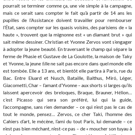
pourrait se terminer comme ça, une vie simple à la campagne,
mais ce serait sans compter le fait qu’à partir de 14 ans les
pupilles de l’Assistance doivent travailler pour rembourser
l’État, sans compter sur les quasis voisins, des parisiens de « la
haute », trouvent que la mignonne est « un diamant brut » qui
sait même dessiner. Christian et Yvonne Zervos vont s’engager
à adopter la jeune beauté. En traversant le champ qui sépare la
ferme de Phasie et Gustave de La Goulotte, la maison de Taky
et Yvonne, la jeune ﬁlle ne sait pas encore dans quel monde elle
est tombée. Elle a 13 ans, et bientôt elle partira à Paris, rue du
Bac. Entre Eluard et Nusch, Bataille, Balthus, Miró, Léger,
Giacometti, Char – l’amant d’Yvonne – aux shorts si larges qu’ils
laissent apercevoir des breloques, Braque, Brauner, Hélion…
c’est Picasso qui sera son préféré, lui qui la guide,
l’accompagne, sans rien demander – ce qui n’est pas le cas de
tout le monde, pensez… Zervos, ce cher Taki, l’homme des
Cahiers d’art, le mécène, l’ami du tout Paris, lui demande – ce
n’est pas bien méchant, n’est-ce pas – de « moucher son tuyau à