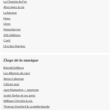
Le Chemin de Fer
Æncrages & cie
La barque
Nous
Unes
Moundarren
202 édiitions
Corti
L’Ire des Marges
Éloge de la musique
Benoît Delbecq
Les Allumés du Jazz
Steve Coleman
Citizen Jazz
Jazz Magazine — Jazzman
Justin Taylor et ses amis
William Christie & cie.
Thomas Dunford & sa petite bande