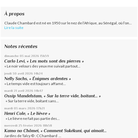
À propos
Claude Chambard est né en 1950 sur le nez de l’Afrique, au Sénégal, où l’on...
Lire la suite
Notes récentes
dimanche 03
mai 2026
15h59
Carlo Levi, « Les mots sont des pierres »
« Le noir velours des yeux me suivait partout...
jeudi 30
avril 2026
14h24
Nelly Sachs, « Énigmes ardentes »
« Le temps vide est toujours affamé...
mardi 21
avril 2026
14h47
Ossip Mandelstam, « Sur la terre vide, boitant… »
« Sur la terre vide, boitant sans...
mardi 03
mars 2026
17h21
Henri Cole, « Le lièvre »
« Le lièvre ne fait pas partie des...
mercredi 25
février 2026
18h58
Kamo no Chômei, « Comment Sukékuni, qui aimait...
Jardins de Talcy © : CChambard ...