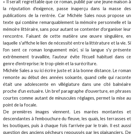
« Il serait regrettable que ce roman, publié par une jeune maison à
la réputation d'exigence, passe inaperçu dans la masse des
publications de la rentrée. Car Michèle Sales nous propose un
texte qui combine remarquablement la mémoire personnelle et la
mémoire littéraire, sans pour autant se contenter d'organiser leur
rencontre. Faisant de cette matière une œuvre singulière, en
laquelle s'affiche le lien de nécessité entre la littérature et la vie. Si
l'on sent ce roman longuement mûri, si la langue s'y présente
extrêmement travaillée, l'auteur évite l'écueil habituel dans ce
genre d'entreprise: le trop-plein et la surécriture.
Michèle Sales a su ici écrire juste et à la bonne distance. Le roman
remonte au début des années soixante, quand celle qui raconte
était une adolescente en villégiature dans une cité balnéaire
proche d'un estuaire. Un bref paragraphe d'ouverture, en phrases
courtes comme autant de minuscules réglages, permet la mise au
point de la focale.
De premières images viennent. Les marées montantes et
descendantes à l'embouchure du fleuve, les quais, les terrasses et
les boutiques, puis à chaque fois l'arrivée par le train. Il est aussi
question des anciens pêcheurs repoussés par les plaisanciers. De