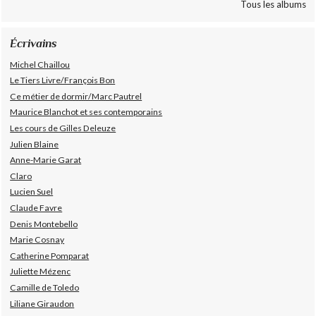
Tous les albums
Écrivains
Michel Chaillou
Le Tiers Livre/François Bon
Ce métier de dormir/Marc Pautrel
Maurice Blanchot et ses contemporains
Les cours de Gilles Deleuze
Julien Blaine
Anne-Marie Garat
Claro
Lucien Suel
Claude Favre
Denis Montebello
Marie Cosnay
Catherine Pomparat
Juliette Mézenc
Camille de Toledo
Liliane Giraudon