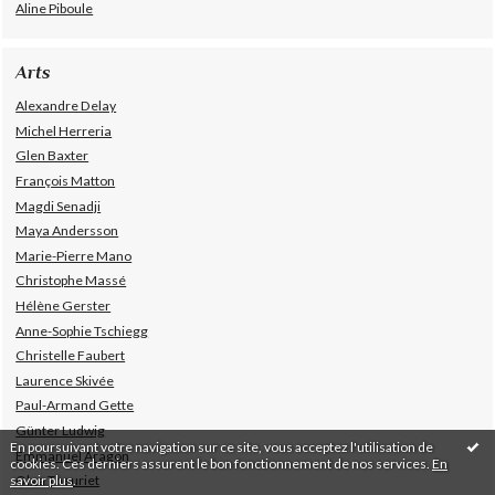
Aline Piboule
Arts
Alexandre Delay
Michel Herreria
Glen Baxter
François Matton
Magdi Senadji
Maya Andersson
Marie-Pierre Mano
Christophe Massé
Hélène Gerster
Anne-Sophie Tschiegg
Christelle Faubert
Laurence Skivée
Paul-Armand Gette
Günter Ludwig
En poursuivant votre navigation sur ce site, vous acceptez l'utilisation de
Emmanuel Aragon
cookies. Ces derniers assurent le bon fonctionnement de nos services.
En
savoir plus
.
Olga Theuriet