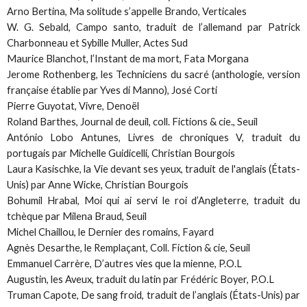
Arno Bertina,
Ma solitude s’appelle Brando
, Verticales
W. G. Sebald,
Campo santo
, traduit de l’allemand par Patrick
Charbonneau et Sybille Muller, Actes Sud
Maurice Blanchot,
l’Instant de ma mort
, Fata Morgana
Jerome Rothenberg,
les Techniciens du sacré
(anthologie, version
française établie par Yves di Manno), José Corti
Pierre Guyotat,
Vivre
, Denoël
Roland Barthes,
Journal de deuil
, coll. Fictions & cie., Seuil
António Lobo Antunes,
Livres de chroniques V
, traduit du
portugais par Michelle Guidicelli, Christian Bourgois
Laura Kasischke,
la Vie devant ses yeux
, traduit de l'anglais (États-
Unis) par Anne Wicke, Christian Bourgois
Bohumil Hrabal,
Moi qui ai servi le roi d’Angleterre
, traduit du
tchèque par Milena Braud, Seuil
Michel Chaillou,
le Dernier des romains
, Fayard
Agnès Desarthe,
le Remplaçan
t, Coll. Fiction & cie, Seuil
Emmanuel Carrère,
D’autres vies que la mienne
, P.O.L
Augustin,
les Aveux
, traduit du latin par Frédéric Boyer, P.O.L
Truman Capote,
De sang froid
, traduit de l’anglais (États-Unis) par