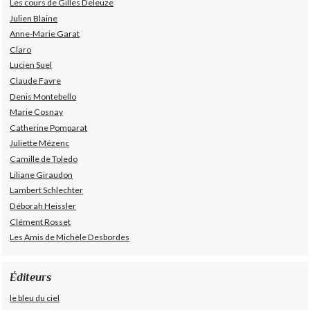
Les cours de Gilles Deleuze
Julien Blaine
Anne-Marie Garat
Claro
Lucien Suel
Claude Favre
Denis Montebello
Marie Cosnay
Catherine Pomparat
Juliette Mézenc
Camille de Toledo
Liliane Giraudon
Lambert Schlechter
Déborah Heissler
Clément Rosset
Les Amis de Michèle Desbordes
Éditeurs
le bleu du ciel