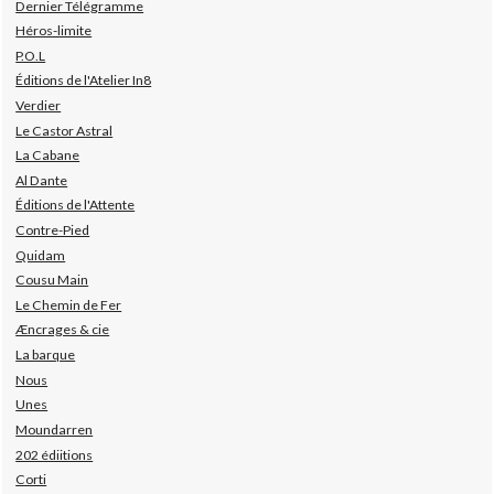
Dernier Télégramme
Héros-limite
P.O.L
Éditions de l'Atelier In8
Verdier
Le Castor Astral
La Cabane
Al Dante
Éditions de l'Attente
Contre-Pied
Quidam
Cousu Main
Le Chemin de Fer
Æncrages & cie
La barque
Nous
Unes
Moundarren
202 édiitions
Corti