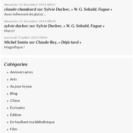
dimanche 22
décembre 2024
18h53
claude chambard
sur
Sylvie Durbec, « W. G. Sebald, Fugue »
Avec tellement de plaisir…
dimanche 22
décembre 2024
18h49
sylvie durbec
sur
Sylvie Durbec, « W. G. Sebald, Fugue »
Merci!
mercredi 31
juillet 2024
19h16
Michel Santo
sur
Claude Roy, « Déjà tard »
Magnifique !
Catégories
Anniversaires
Arts
Au jour le jour
Blog
Chine
Écrivains
Édition
En fouillant ma bibliothèque
Film