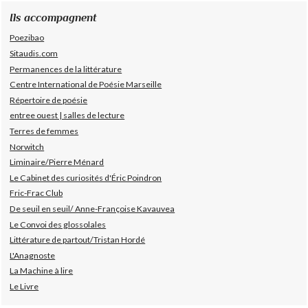
Ils accompagnent
Poezibao
Sitaudis.com
Permanences de la littérature
Centre International de Poésie Marseille
Répertoire de poésie
entree ouest | salles de lecture
Terres de femmes
Norwitch
Liminaire/Pierre Ménard
Le Cabinet des curiosités d'Éric Poindron
Fric-Frac Club
De seuil en seuil/ Anne-Françoise Kavauvea
Le Convoi des glossolales
Littérature de partout/Tristan Hordé
L'Anagnoste
La Machine à lire
Le Livre