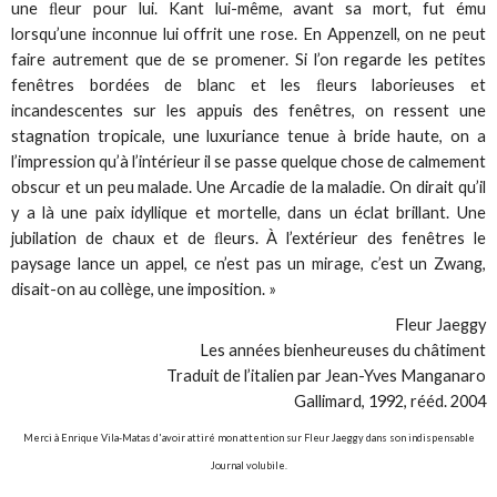
une ﬂeur pour lui. Kant lui-même, avant sa mort, fut ému
lorsqu’une inconnue lui offrit une rose. En Appenzell, on ne peut
faire autrement que de se promener. Si l’on regarde les petites
fenêtres bordées de blanc et les ﬂeurs laborieuses et
incandescentes sur les appuis des fenêtres, on ressent une
stagnation tropicale, une luxuriance tenue à bride haute, on a
l’impression qu’à l’intérieur il se passe quelque chose de calmement
obscur et un peu malade. Une Arcadie de la maladie. On dirait qu’il
y a là une paix idyllique et mortelle, dans un éclat brillant. Une
jubilation de chaux et de ﬂeurs. À l’extérieur des fenêtres le
paysage lance un appel, ce n’est pas un mirage, c’est un Zwang,
disait-on au collège, une imposition. »
Fleur Jaeggy
Les années bienheureuses du châtiment
Traduit de l’italien par Jean-Yves Manganaro
Gallimard, 1992, rééd. 2004
Merci à Enrique Vila-Matas d'avoir attiré mon attention sur Fleur Jaeggy dans son indispensable
Journal volubile
.