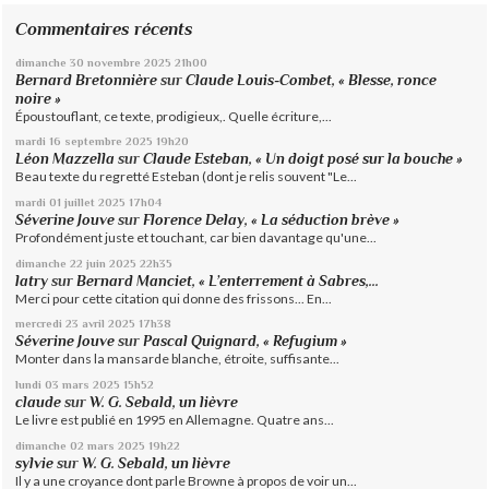
Commentaires récents
dimanche 30
novembre 2025
21h00
Bernard Bretonnière
sur
Claude Louis-Combet, « Blesse, ronce
noire »
Époustouflant, ce texte, prodigieux,. Quelle écriture,...
mardi 16
septembre 2025
19h20
Léon Mazzella
sur
Claude Esteban, « Un doigt posé sur la bouche »
Beau texte du regretté Esteban (dont je relis souvent "Le...
mardi 01
juillet 2025
17h04
Séverine Jouve
sur
Florence Delay, « La séduction brève »
Profondément juste et touchant, car bien davantage qu'une...
dimanche 22
juin 2025
22h35
latry
sur
Bernard Manciet, « L’enterrement à Sabres,...
Merci pour cette citation qui donne des frissons... En...
mercredi 23
avril 2025
17h38
Séverine Jouve
sur
Pascal Quignard, « Refugium »
Monter dans la mansarde blanche, étroite, suffisante...
lundi 03
mars 2025
15h52
claude
sur
W. G. Sebald, un lièvre
Le livre est publié en 1995 en Allemagne. Quatre ans...
dimanche 02
mars 2025
19h22
sylvie
sur
W. G. Sebald, un lièvre
Il y a une croyance dont parle Browne à propos de voir un...