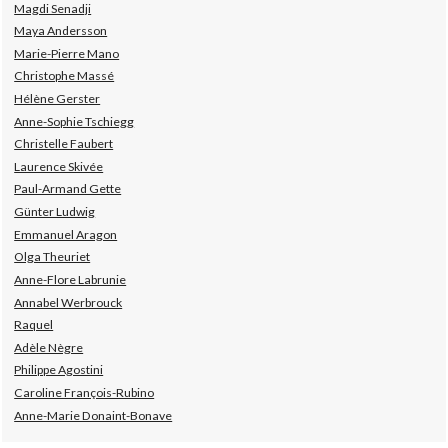
Magdi Senadji
Maya Andersson
Marie-Pierre Mano
Christophe Massé
Hélène Gerster
Anne-Sophie Tschiegg
Christelle Faubert
Laurence Skivée
Paul-Armand Gette
Günter Ludwig
Emmanuel Aragon
Olga Theuriet
Anne-Flore Labrunie
Annabel Werbrouck
Raquel
Adèle Nègre
Philippe Agostini
Caroline François-Rubino
Anne-Marie Donaint-Bonave