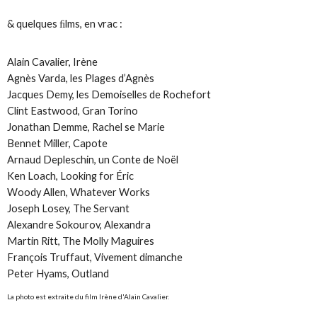
& quelques ﬁlms, en vrac :
Alain Cavalier,
Irène
Agnès Varda,
les Plages d’Agnès
Jacques Demy,
les Demoiselles de Rochefort
Clint Eastwood,
Gran Torino
Jonathan Demme,
Rachel se Marie
Bennet Miller,
Capote
Arnaud Depleschin,
un Conte de Noël
Ken Loach,
Looking for Éric
Woody Allen,
Whatever Works
Joseph Losey,
The Servant
Alexandre Sokourov,
Alexandra
Martin Ritt,
The Molly Maguires
François Truffaut,
Vivement dimanche
Peter Hyams,
Outland
La photo est extraite du film
Irène
d'Alain Cavalier
.