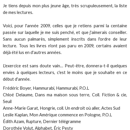
Je tiens depuis mon plus jeune âge, très scrupuleusement, la liste
de mes lectures.
Voici, pour l'année 2009, celles que je retiens parmi la centaine
passée sur laquelle je me suis penché, et que j'aimerais conseiller.
Sans aucun palmarès, simplement inscrits dans l'ordre de leur
lecture. Tous les livres n'ont pas paru en 2009, certains avaient
déjà été lus en d'autres années.
L'exercice est sans doute vain… Peut-être, donnera-t-il quelques
envies à quelques lecteurs, c'est le moins que je souhaite en ce
début d'année.
Frédéric Boyer,
Hammurabi, Hammurabi
, P.O.L
Chloé Delaume,
Dans ma maison sous terre
, Coll. Fiction & cie,
Seuil
Anne-Marie Garat,
Hongrie
, coll. Un endroit où aller, Actes Sud
Leslie Kaplan,
Mon Amérique commence en Pologne
, P.O.L
Édith Azam,
Rupture
, Dernier télégramme
Dorothée Volut,
Alphabet
, Éric Pesty