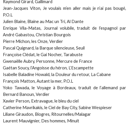
Raymond Girard, Gallimard
Jean-Jacques Viton,
Je voulais m’en aller mais je n’ai pas bougé
,
P.O.L
Julien Blaine,
Blaine au Mac un Tri
, Al Dante
Enrique Vila-Matas,
Journal volubile
, traduit de l’espagnol par
André Gabastou, Christian Bourgois
Pierre Michon,
les Onze
, Verdier
Pascal Quignard,
la Barque silencieuse
, Seuil
Françoise Clédat,
le Gai Nocher
, Tarabuste
Gwenaëlle Aubry,
Personne
, Mercure de France
Gaétan Soucy,
l’Angoisse du héron
, L’Escampette
Isabelle Baladine Howald,
la Douleur du retour
, La Cabane
François Matton,
Autant la mer
, P.O.L
Yoko Tawada,
le Voyage à Bordeaux
, traduit de l’allemand par
Bernard Banoun, Verdier
Xavier Person,
Extravague
, le bleu du ciel
Catherine Mavrikakis,
le Ciel de Bay City
, Sabine Wespieser
Liliane Giraudon,
Biogres
, Ritournelles/Malagar
Laurent Mauvignier,
Des hommes
, Minuit