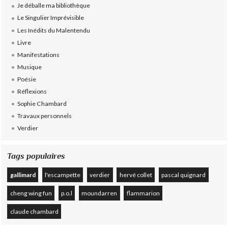
Je déballe ma bibliothèque
Le Singulier Imprévisible
Les Inédits du Malentendu
Livre
Manifestations
Musique
Poésie
Réflexions
Sophie Chambard
Travaux personnels
Verdier
Tags populaires
gallimard
l'escampette
verdier
hervé collet
pascal quignard
cheng wing fun
p.o.l
moundarren
flammarion
claude chambard