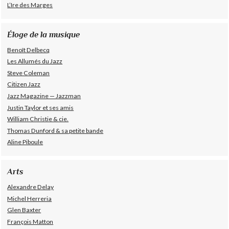
L’Ire des Marges
Éloge de la musique
Benoît Delbecq
Les Allumés du Jazz
Steve Coleman
Citizen Jazz
Jazz Magazine — Jazzman
Justin Taylor et ses amis
William Christie & cie.
Thomas Dunford & sa petite bande
Aline Piboule
Arts
Alexandre Delay
Michel Herreria
Glen Baxter
François Matton