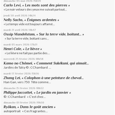
dimanche 03
mai 2026
15h59
Carlo Levi, « Les mots sont des pierres »
« Le noir velours des yeux me suivait partout...
jeudi 30
avril 2026
14h24
Nelly Sachs, « Énigmes ardentes »
« Le temps vide est toujours affamé...
mardi 21
avril 2026
14h47
Ossip Mandelstam, « Sur la terre vide, boitant… »
« Sur la terre vide, boitant sans...
mardi 03
mars 2026
17h21
Henri Cole, « Le lièvre »
« Le lièvre ne fait pas partie des...
mercredi 25
février 2026
18h58
Kamo no Chômei, « Comment Sukékuni, qui aimait...
Jardins de Talcy © : CChambard ...
mardi 17
février 2026
15h56
Zhang Lei, « Colophon à une peinture de cheval...
Han Gan, vers 750 Tête comme...
dimanche 15
février 2026
18h32
Philippe Jaccottet, « Le jardin en janvier »
© : CChambard « C’est chez...
dimanche 01
février 2026
19h30
Ryôkan, « Dans le goût ancien »
autoportrait « Ces fragrantes...