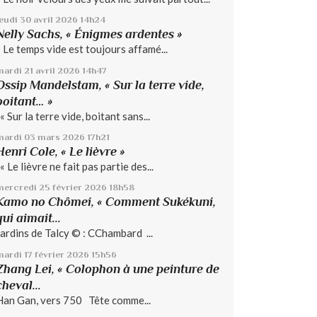
jeudi 30
avril 2026
14h24
Nelly Sachs, « Énigmes ardentes »
« Le temps vide est toujours affamé...
mardi 21
avril 2026
14h47
Ossip Mandelstam, « Sur la terre vide,
boitant… »
« Sur la terre vide, boitant sans...
mardi 03
mars 2026
17h21
Henri Cole, « Le lièvre »
« Le lièvre ne fait pas partie des...
mercredi 25
février 2026
18h58
Kamo no Chômei, « Comment Sukékuni,
qui aimait...
Jardins de Talcy © : CChambard ...
mardi 17
février 2026
15h56
Zhang Lei, « Colophon à une peinture de
cheval...
Han Gan, vers 750 Tête comme...