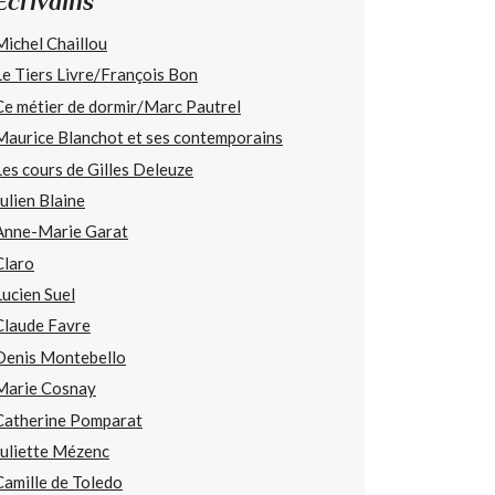
Écrivains
Michel Chaillou
Le Tiers Livre/François Bon
Ce métier de dormir/Marc Pautrel
Maurice Blanchot et ses contemporains
Les cours de Gilles Deleuze
Julien Blaine
Anne-Marie Garat
Claro
Lucien Suel
Claude Favre
Denis Montebello
Marie Cosnay
Catherine Pomparat
Juliette Mézenc
Camille de Toledo