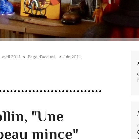
avril 2011
Page d'accueil
juin 2011
l
llin, "Une
peau mince"