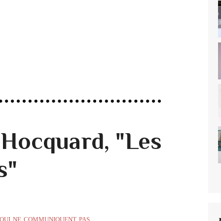
Hocquard, "Les
s"
 qui ne communiquent pas