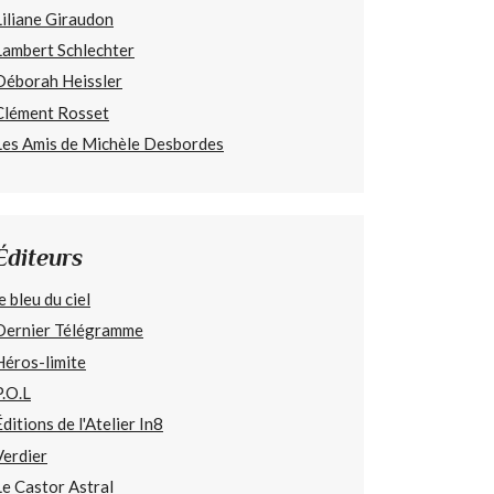
Liliane Giraudon
Lambert Schlechter
Déborah Heissler
Clément Rosset
Les Amis de Michèle Desbordes
Éditeurs
e bleu du ciel
Dernier Télégramme
Héros-limite
P.O.L
Éditions de l'Atelier In8
Verdier
Le Castor Astral