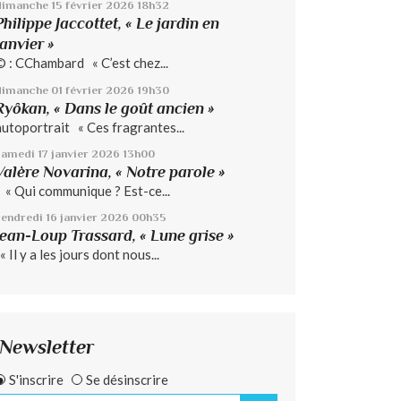
dimanche 15
février 2026
18h32
Philippe Jaccottet, « Le jardin en
janvier »
© : CChambard « C’est chez...
dimanche 01
février 2026
19h30
Ryôkan, « Dans le goût ancien »
autoportrait « Ces fragrantes...
samedi 17
janvier 2026
13h00
Valère Novarina, « Notre parole »
« Qui communique ? Est-ce...
vendredi 16
janvier 2026
00h35
Jean-Loup Trassard, « Lune grise »
 Il y a les jours dont nous...
Newsletter
S'inscrire
Se désinscrire