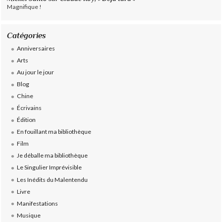
Magnifique !
Catégories
Anniversaires
Arts
Au jour le jour
Blog
Chine
Écrivains
Édition
En fouillant ma bibliothèque
Film
Je déballe ma bibliothèque
Le Singulier Imprévisible
Les Inédits du Malentendu
Livre
Manifestations
Musique