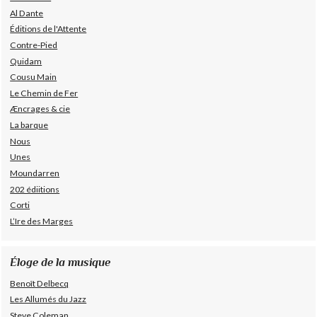
Al Dante
Éditions de l'Attente
Contre-Pied
Quidam
Cousu Main
Le Chemin de Fer
Æncrages & cie
La barque
Nous
Unes
Moundarren
202 édiitions
Corti
L’Ire des Marges
Éloge de la musique
Benoît Delbecq
Les Allumés du Jazz
Steve Coleman