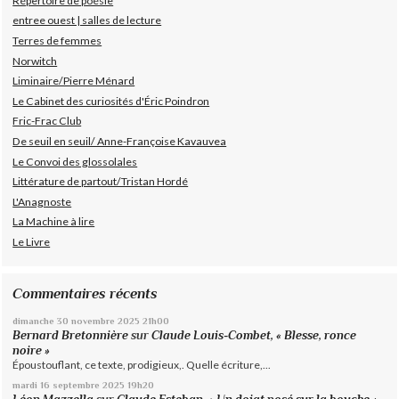
Répertoire de poésie
entree ouest | salles de lecture
Terres de femmes
Norwitch
Liminaire/Pierre Ménard
Le Cabinet des curiosités d'Éric Poindron
Fric-Frac Club
De seuil en seuil/ Anne-Françoise Kavauvea
Le Convoi des glossolales
Littérature de partout/Tristan Hordé
L'Anagnoste
La Machine à lire
Le Livre
Commentaires récents
dimanche 30
novembre 2025
21h00
Bernard Bretonnière
sur
Claude Louis-Combet, « Blesse, ronce
noire »
Époustouflant, ce texte, prodigieux,. Quelle écriture,...
mardi 16
septembre 2025
19h20