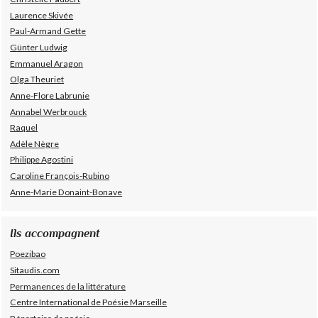
Laurence Skivée
Paul-Armand Gette
Günter Ludwig
Emmanuel Aragon
Olga Theuriet
Anne-Flore Labrunie
Annabel Werbrouck
Raquel
Adèle Nègre
Philippe Agostini
Caroline François-Rubino
Anne-Marie Donaint-Bonave
Ils accompagnent
Poezibao
Sitaudis.com
Permanences de la littérature
Centre International de Poésie Marseille