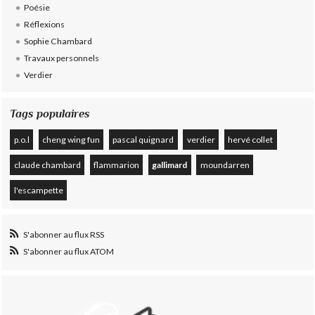
Poésie
Réflexions
Sophie Chambard
Travaux personnels
Verdier
Tags populaires
p.o.l
cheng wing fun
pascal quignard
verdier
hervé collet
claude chambard
flammarion
gallimard
moundarren
l'escampette
S'abonner au flux RSS
S'abonner au flux ATOM