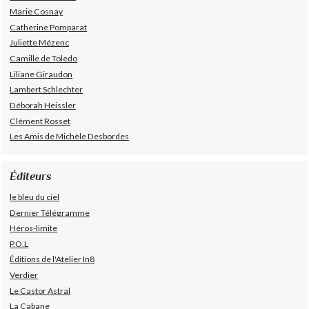
Marie Cosnay
Catherine Pomparat
Juliette Mézenc
Camille de Toledo
Liliane Giraudon
Lambert Schlechter
Déborah Heissler
Clément Rosset
Les Amis de Michèle Desbordes
Éditeurs
le bleu du ciel
Dernier Télégramme
Héros-limite
P.O.L
Éditions de l'Atelier In8
Verdier
Le Castor Astral
La Cabane