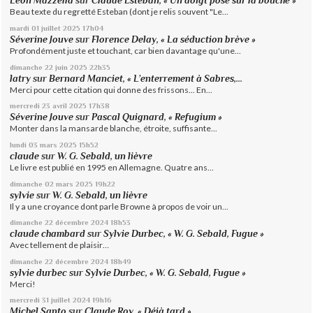
Léon Mazzella
sur
Claude Esteban, « Un doigt posé sur la bouche »
Beau texte du regretté Esteban (dont je relis souvent "Le...
mardi 01
juillet 2025
17h04
Séverine Jouve
sur
Florence Delay, « La séduction brève »
Profondément juste et touchant, car bien davantage qu'une...
dimanche 22
juin 2025
22h35
latry
sur
Bernard Manciet, « L’enterrement à Sabres,...
Merci pour cette citation qui donne des frissons... En...
mercredi 23
avril 2025
17h38
Séverine Jouve
sur
Pascal Quignard, « Refugium »
Monter dans la mansarde blanche, étroite, suffisante...
lundi 03
mars 2025
15h52
claude
sur
W. G. Sebald, un lièvre
Le livre est publié en 1995 en Allemagne. Quatre ans...
dimanche 02
mars 2025
19h22
sylvie
sur
W. G. Sebald, un lièvre
Il y a une croyance dont parle Browne à propos de voir un...
dimanche 22
décembre 2024
18h53
claude chambard
sur
Sylvie Durbec, « W. G. Sebald, Fugue »
Avec tellement de plaisir…
dimanche 22
décembre 2024
18h49
sylvie durbec
sur
Sylvie Durbec, « W. G. Sebald, Fugue »
Merci!
mercredi 31
juillet 2024
19h16
Michel Santo
sur
Claude Roy, « Déjà tard »