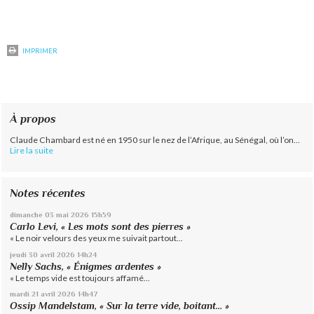
IMPRIMER
À propos
Claude Chambard est né en 1950 sur le nez de l’Afrique, au Sénégal, où l’on...
Lire la suite
Notes récentes
dimanche 03
mai 2026
15h59
Carlo Levi, « Les mots sont des pierres »
« Le noir velours des yeux me suivait partout...
jeudi 30
avril 2026
14h24
Nelly Sachs, « Énigmes ardentes »
« Le temps vide est toujours affamé...
mardi 21
avril 2026
14h47
Ossip Mandelstam, « Sur la terre vide, boitant… »