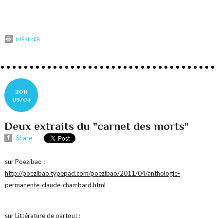
IMPRIMER
2011
09/04
Deux extraits du "carnet des morts"
Share
sur Poezibao :
http://poezibao.typepad.com/poezibao/2011/04/anthologie-
permanente-claude-chambard.html
sur Littérature de partout :