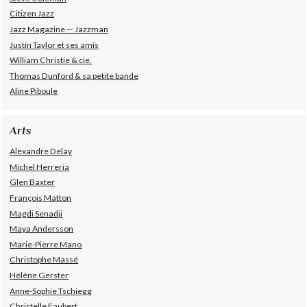
Citizen Jazz
Jazz Magazine — Jazzman
Justin Taylor et ses amis
William Christie & cie.
Thomas Dunford & sa petite bande
Aline Piboule
Arts
Alexandre Delay
Michel Herreria
Glen Baxter
François Matton
Magdi Senadji
Maya Andersson
Marie-Pierre Mano
Christophe Massé
Hélène Gerster
Anne-Sophie Tschiegg
Christelle Faubert