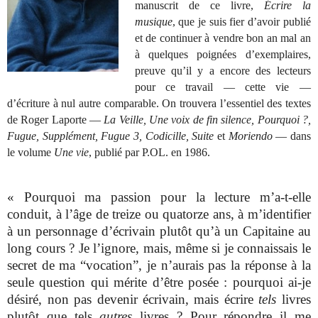
manuscrit de ce livre,
Écrire la
musique
, que je suis fier d’avoir publié
et de continuer à vendre bon an mal an
à quelques poignées d’exemplaires,
preuve qu’il y a encore des lecteurs
pour ce travail — cette vie —
d’écriture à nul autre comparable. On trouvera l’essentiel des textes
de Roger Laporte —
La Veille, Une voix de fin silence, Pourquoi ?,
Fugue, Supplément, Fugue 3, Codicille, Suite
et
Moriendo
— dans
le volume
Une vie
, publié par P.OL. en 1986.
« Pourquoi ma passion pour la lecture m’a-t-elle
conduit, à l’âge de treize ou quatorze ans, à m’identifier
à un personnage d’écrivain plutôt qu’à un Capitaine au
long cours ? Je l’ignore, mais, même si je connaissais le
secret de ma “vocation”, je n’aurais pas la réponse à la
seule question qui mérite d’être posée : pourquoi ai-je
désiré, non pas devenir écrivain, mais écrire
tels
livres
plutôt que tels
autres
livres ? Pour répondre il me