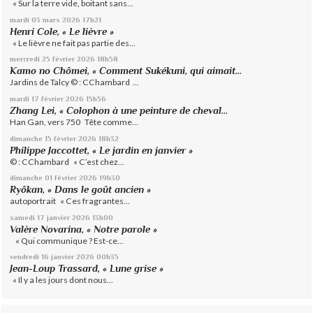
« Sur la terre vide, boitant sans...
mardi 03
mars 2026
17h21
Henri Cole, « Le lièvre »
« Le lièvre ne fait pas partie des...
mercredi 25
février 2026
18h58
Kamo no Chômei, « Comment Sukékuni, qui aimait...
Jardins de Talcy © : CChambard ...
mardi 17
février 2026
15h56
Zhang Lei, « Colophon à une peinture de cheval...
Han Gan, vers 750 Tête comme...
dimanche 15
février 2026
18h32
Philippe Jaccottet, « Le jardin en janvier »
© : CChambard « C’est chez...
dimanche 01
février 2026
19h30
Ryôkan, « Dans le goût ancien »
autoportrait « Ces fragrantes...
samedi 17
janvier 2026
13h00
Valère Novarina, « Notre parole »
« Qui communique ? Est-ce...
vendredi 16
janvier 2026
00h35
Jean-Loup Trassard, « Lune grise »
« Il y a les jours dont nous...